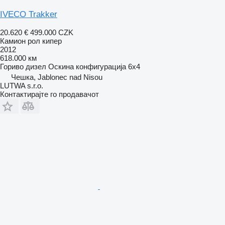
IVECO Trakker
20.620 €
499.000 CZK
Камион рол кипер
2012
618.000 км
Гориво
дизел
Оскина конфигурација
6x4
Чешка, Jablonec nad Nisou
LUTWA s.r.o.
Контактирајте го продавачот