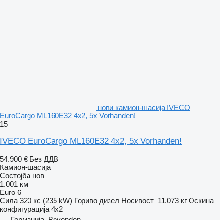
нови камион-шасија IVECO
EuroCargo ML160E32 4x2, 5x Vorhanden!
15
IVECO EuroCargo ML160E32 4x2, 5x Vorhanden!
54.900 €
Без ДДВ
Камион-шасија
Состојба
нов
1.001 км
Euro 6
Сила
320 кс (235 kW)
Гориво
дизел
Носивост
11.073 кг
Оскина
конфигурација
4x2
Германија, Bovenden