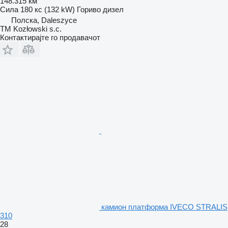
148.315 км
Сила
180 кс (132 kW)
Гориво
дизел
Полска, Daleszyce
TM Kozłowski s.c.
Контактирајте го продавачот
камион платформа IVECO STRALIS
310
28