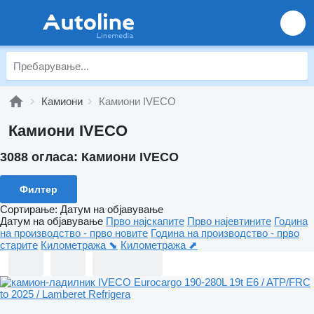
Камиони
Камиони IVECO
Камиони IVECO
3088 огласа:
Камиони IVECO
Филтер
Сортирање
:
Датум на објавување
Датум на објавување
Прво најскапите
Прво најевтините
Година
на производство - прво новите
Година на производство - прво
старите
Километража ⬊
Километража ⬈