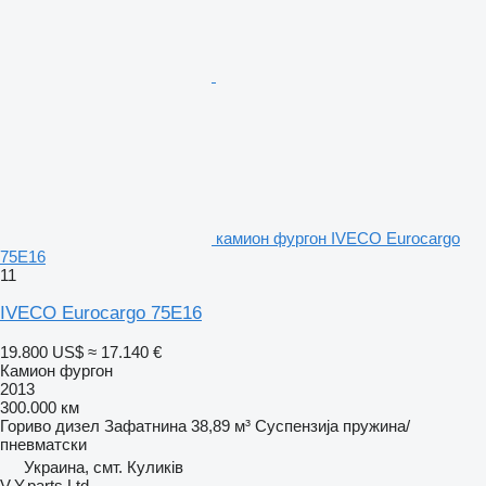
камион фургон IVECO Eurocargo
75E16
11
IVECO Eurocargo 75E16
19.800 US$
≈ 17.140 €
Камион фургон
2013
300.000 км
Гориво
дизел
Зафатнина
38,89 м³
Суспензија
пружина/
пневматски
Украина, смт. Куликів
V.Y.parts.Ltd