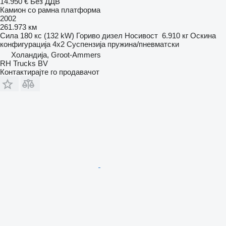
14.950 €
Без ДДВ
Камион со рамна платформа
2002
261.973 км
Сила
180 кс (132 kW)
Гориво
дизел
Носивост
6.910 кг
Оскина
конфигурација
4x2
Суспензија
пружина/пневматски
Холандија, Groot-Ammers
RH Trucks BV
Контактирајте го продавачот