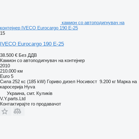
камион со автоподигнувач на
контејнер IVECO Eurocargo 190 E-25
15
IVECO Eurocargo 190 E-25
38.500 €
Без ДДВ
Камион со автоподигнувач на контејнер
2010
210.000 км
Euro 5
Сила
252 кс (185 kW)
Гориво
дизел
Носивост
9.200 кг
Марка на
каросерија
Hyva
Украина, смт. Куликів
V.Y.parts.Ltd
Контактирајте го продавачот