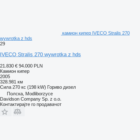
камион кипер IVECO Stralis 270
wywrotka z hds
29
IVECO Stralis 270 wywrotka z hds
21.830 €
94.000 PLN
Камион кипер
2005
328.981 км
Сила
270 кс (198 kW)
Гориво
дизел
Полска, Modliborzyce
Davidson Company Sp. z o.o.
Контактирајте го продавачот