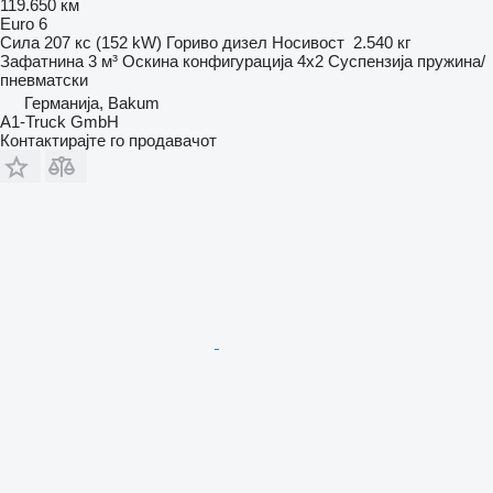
119.650 км
Euro 6
Сила
207 кс (152 kW)
Гориво
дизел
Носивост
2.540 кг
Зафатнина
3 м³
Оскина конфигурација
4x2
Суспензија
пружина/
пневматски
Германија, Bakum
A1-Truck GmbH
Контактирајте го продавачот