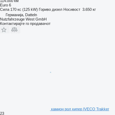
114.000 км
Euro 6
Сила
170 кс (125 kW)
Гориво
дизел
Носивост
3.650 кг
Германија, Datteln
Nutzfahrzeuge West GmbH
Контактирајте го продавачот
камион рол кипер IVECO Trakker
23