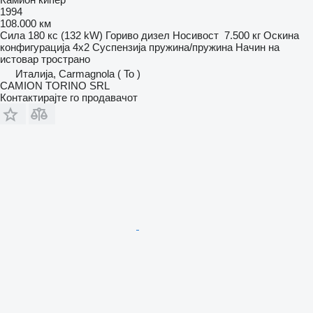
1994
108.000 км
Сила
180 кс (132 kW)
Гориво
дизел
Носивост
7.500 кг
Оскина
конфигурација
4x2
Суспензија
пружина/пружина
Начин на
истовар
тространо
Италија, Carmagnola ( To )
CAMION TORINO SRL
Контактирајте го продавачот