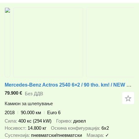
Mercedes-Benz Actros 2540 6×2 / 90 tho. km! / NEW GALVANIZED tow truck 9 m / 5
79.900 €
Без ДДВ
Камион за шлепување
2018
90.000 км
Euro 6
Сила
400 кс (294 kW)
Гориво
дизел
Носивост
14.800 кг
Оскина конфигурација
6x2
Суспензија
пневматски/пневматски
Макара
✓