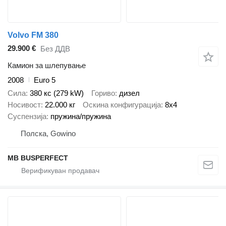
Volvo FM 380
29.900 €
Без ДДВ
Камион за шлепување
2008
Euro 5
Сила
380 кс (279 kW)
Гориво
дизел
Носивост
22.000 кг
Оскина конфигурација
8x4
Суспензија
пружина/пружина
Полска, Gowino
MB BUSPERFECT