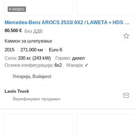
ВИДЕО
Mercedes-Benz AROCS 2533/ 6X2 / LAWETA + HDS HIAB 188 B-2 / NAJAZDY HYDRAULICZ
80.500 €
Без ДДВ
Камион за шлепување
2015
271.000 км
Euro 6
Сила
330 кс (243 kW)
Гориво
дизел
Оскина конфигурација
6x2
Макара
✓
Унгарија, Budapest
Laslo Truck