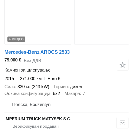
ВИДЕО
Mercedes-Benz AROCS 2533
79.000 €
Без ДДВ
Камион за шлепување
2015
271.000 км
Euro 6
Сила
330 кс (243 kW)
Гориво
дизел
Оскина конфигурација
6x2
Макара
✓
Полска, Bodzentyn
IMPERIUM TRUCK MATYSEK S.C.