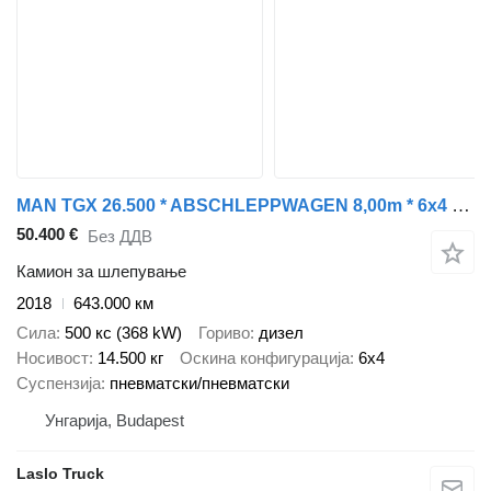
MAN TGX 26.500 * ABSCHLEPPWAGEN 8,00m * 6x4 * TOP
50.400 €
Без ДДВ
Камион за шлепување
2018
643.000 км
Сила
500 кс (368 kW)
Гориво
дизел
Носивост
14.500 кг
Оскина конфигурација
6x4
Суспензија
пневматски/пневматски
Унгарија, Budapest
Laslo Truck