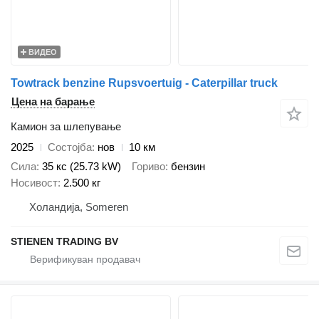
ВИДЕО
Towtrack benzine Rupsvoertuig - Caterpillar truck
Цена на барање
Камион за шлепување
2025
Состојба
нов
10 км
Сила
35 кс (25.73 kW)
Гориво
бензин
Носивост
2.500 кг
Холандија, Someren
STIENEN TRADING BV