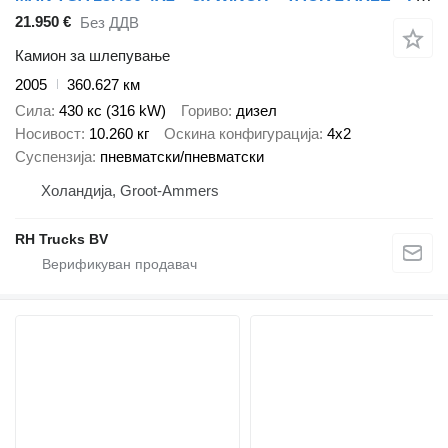
21.950 €
Без ДДВ
Камион за шлепување
2005
360.627 км
Сила
430 кс (316 kW)
Гориво
дизел
Носивост
10.260 кг
Оскина конфигурација
4x2
Суспензија
пневматски/пневматски
Холандија, Groot-Ammers
RH Trucks BV