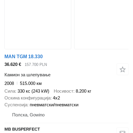
MAN TGM 18.330
36.620 €
157.700 PLN
Камион за шлепување
2008
515.000 км
Сила
330 кс (243 kW)
Носивост
8.200 кг
Оскина конфигурација
4x2
Суспензија
пневматски/пневматски
Полска, Gowino
MB BUSPERFECT