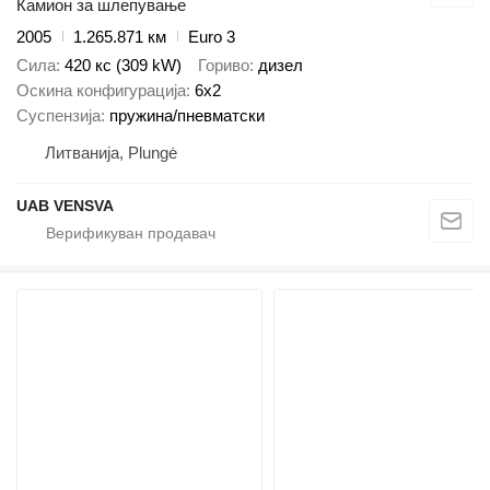
Камион за шлепување
2005
1.265.871 км
Euro 3
Сила
420 кс (309 kW)
Гориво
дизел
Оскина конфигурација
6x2
Суспензија
пружина/пневматски
Литванија, Plungė
UAB VENSVA