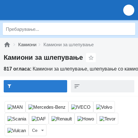
Камиони
Камиони за шлепување
Камиони за шлепување
817 огласа:
Камиони за шлепување, шлепување со ками
Се