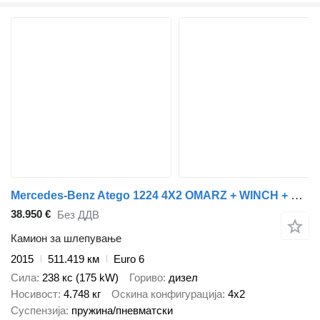
Mercedes-Benz Atego 1224 4X2 OMARZ + WINCH + REMOTE CONTROL TÜV TILL 10-2026
38.950 €
Без ДДВ
Камион за шлепување
2015
511.419 км
Euro 6
Сила
238 кс (175 kW)
Гориво
дизел
Носивост
4.748 кг
Оскина конфигурација
4x2
Суспензија
пружина/пневматски