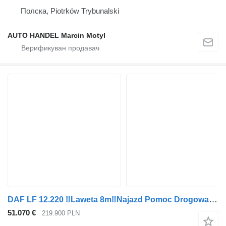
Полска, Piotrków Trybunalski
AUTO HANDEL Marcin Motyl
DAF LF 12.220 ‼Laweta 8m‼Najazd Pomoc Drogowa‼Nowa Zabudowa 2026r‼ID
51.070 €
219.900 PLN