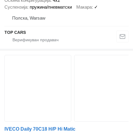
Оскина конфигурација
4x2
Суспензија
пружина/пневматски
Макара
✓
Полска, Warsaw
TOP CARS
IVECO Daily 70C18 H/P Hi Matic