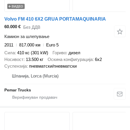
ВИДЕО
Volvo FM 410 6X2 GRUA PORTAMAQUINARIA
60.000 €
Без ДДВ
Камион за шлепување
2011
817.000 км
Euro 5
Сила
410 кс (301 kW)
Гориво
дизел
Носивост
13.500 кг
Оскина конфигурација
6x2
Суспензија
пневматски/пневматски
Шпанија, Lorca (Murcia)
Pemar Trucks