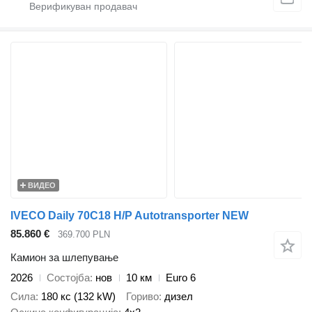
ВИДЕО
IVECO Daily 70C18 H/P Autotransporter NEW
85.860 €
369.700 PLN
Камион за шлепување
2026
Состојба
нов
10 км
Euro 6
Сила
180 кс (132 kW)
Гориво
дизел