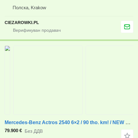
Полска, Krakow
CIEZAROWKI.PL
Mercedes-Benz Actros 2540 6×2 / 90 tho. km! / NEW GALVANIZED tow truck 9 m / 5
79.900 €
Без ДДВ