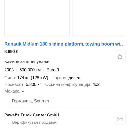
Renault Midlum 180 sliding platform, towing boom winch
8.990 €
Камион за шлепување
2003
500.000 км
Euro 3
Сила
174 кс (128 kW)
Гориво
дизел
Носивост
5.800 кг
Оскина конфигурација
4x2
Макара
✓
Германија, Sottrum
Pawel‘s Truck Center GmbH