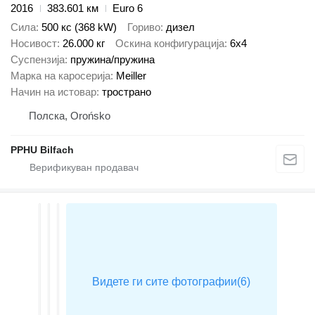
2016
383.601 км
Euro 6
Сила
500 кс (368 kW)
Гориво
дизел
Носивост
26.000 кг
Оскина конфигурација
6x4
Суспензија
пружина/пружина
Марка на каросерија
Meiller
Начин на истовар
тространо
Полска, Orońsko
PPHU Bilfach