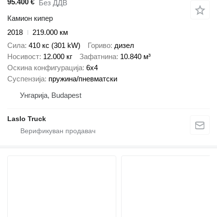
95.400 €
Без ДДВ
Камион кипер
2018
219.000 км
Сила
410 кс (301 kW)
Гориво
дизел
Носивост
12.000 кг
Зафатнина
10.840 м³
Оскина конфигурација
6x4
Суспензија
пружина/пневматски
Унгарија, Budapest
Laslo Truck