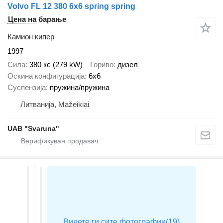
Volvo FL 12 380 6x6 spring spring
Цена на барање
Камион кипер
1997
Сила
380 кс (279 kW)
Гориво
дизел
Оскина конфигурација
6x6
Суспензија
пружина/пружина
Литванија, Mažeikiai
UAB "Svaruna"