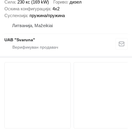
Сила
230 кс (169 kW)
Гориво
дизел
Оскина конфигурација
4x2
Суспензија
пружина/пружина
Литванија, Mažeikiai
UAB "Svaruna"