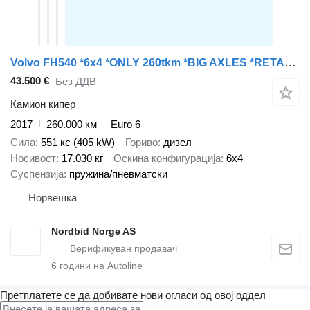
Volvo FH540 *6x4 *ONLY 260tkm *BIG AXLES *RETARDER
43.500 €
Без ДДВ
Камион кипер
2017
260.000 км
Euro 6
Сила
551 кс (405 kW)
Гориво
дизел
Носивост
17.030 кг
Оскина конфигурација
6x4
Суспензија
пружина/пневматски
Норвешка
Nordbid Norge AS
6
години на Autoline
Претплатете се да добивате нови огласи од овој оддел