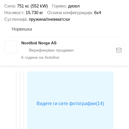
Сила
751 кс (552 kW)
Гориво
дизел
Носивост
15.730 кг
Оскина конфигурација
6x4
Суспензија
пружина/пневматски
Норвешка
Nordbid Norge AS
6
години на Autoline