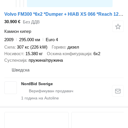
Volvo FM300 *6x2 *Dumper + HIAB XS 066 *Reach 12m *BOX 4,90m
30.900 €
Без ДДВ
Камион кипер
2009
295.000 км
Euro 4
Сила
307 кс (226 kW)
Гориво
дизел
Носивост
15.380 кг
Оскина конфигурација
6x2
Суспензија
пружина/пружина
Шведска
NordBid Sverige
1
година на Autoline