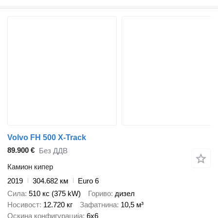
Volvo FH 500 X-Track
89.900 €
Без ДДВ
Камион кипер
2019
304.682 км
Euro 6
Сила
510 кс (375 kW)
Гориво
дизел
Носивост
12.720 кг
Зафатнина
10,5 м³
Оскина конфигурација
6x6