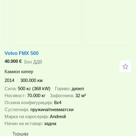
Volvo FMX 500
40.000 €
Без ДДВ
Камион кипер
2014
300.000 км
Сила
500 кс (368 kW)
Гориво
дизел
Носивост
70.000 кг
Зафатнина
32 м³
Оскина конфигурација
8x4
Суспензија
пружина/пневматски
Марка на каросерија
Andreoli
Начин на истовар
задна
Турција