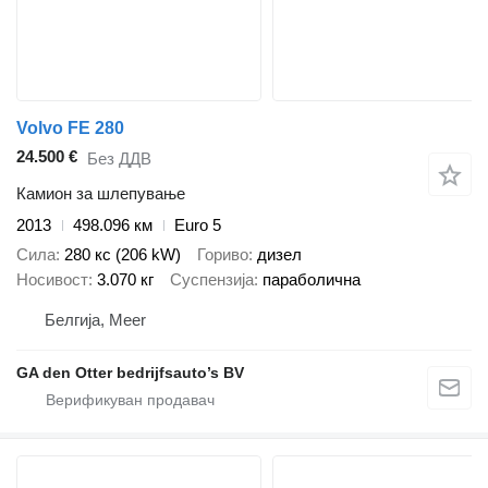
Volvo FE 280
24.500 €
Без ДДВ
Камион за шлепување
2013
498.096 км
Euro 5
Сила
280 кс (206 kW)
Гориво
дизел
Носивост
3.070 кг
Суспензија
параболична
Белгија, Meer
GA den Otter bedrijfsauto’s BV