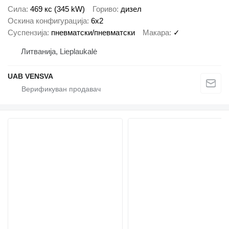
Сила
469 кс (345 kW)
Гориво
дизел
Оскина конфигурација
6x2
Суспензија
пневматски/пневматски
Макара
✓
Литванија, Lieplaukalė
UAB VENSVA