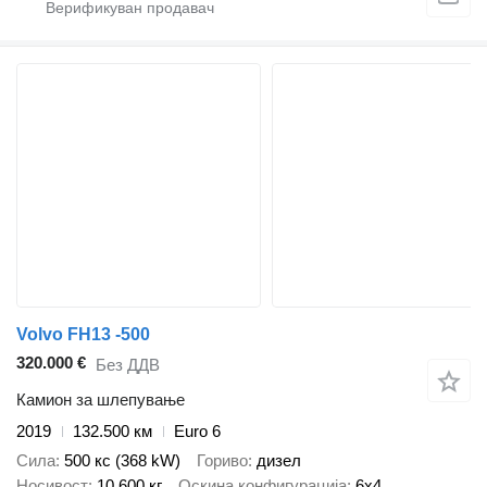
Volvo FH13 -500
320.000 €
Без ДДВ
Камион за шлепување
2019
132.500 км
Euro 6
Сила
500 кс (368 kW)
Гориво
дизел
Носивост
10.600 кг
Оскина конфигурација
6x4