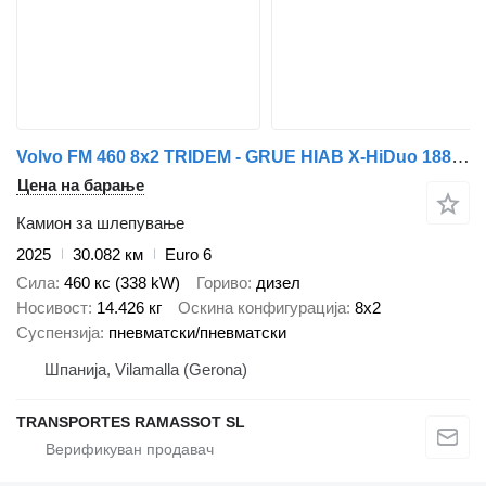
Volvo FM 460 8x2 TRIDEM - GRUE HIAB X-HiDuo 188 B-3
Цена на барање
Камион за шлепување
2025
30.082 км
Euro 6
Сила
460 кс (338 kW)
Гориво
дизел
Носивост
14.426 кг
Оскина конфигурација
8x2
Суспензија
пневматски/пневматски
Шпанија, Vilamalla (Gerona)
TRANSPORTES RAMASSOT SL