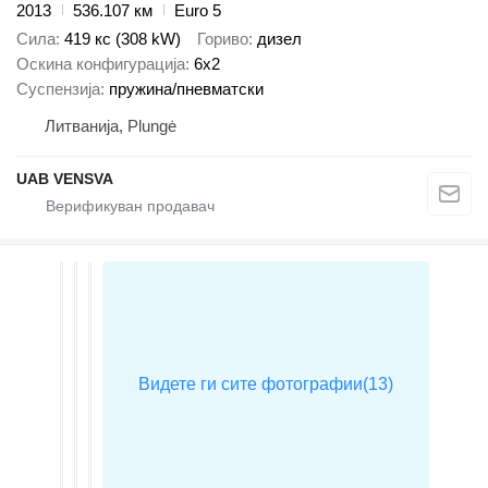
2013
536.107 км
Euro 5
Сила
419 кс (308 kW)
Гориво
дизел
Оскина конфигурација
6x2
Суспензија
пружина/пневматски
Литванија, Plungė
UAB VENSVA