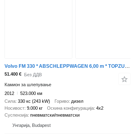
Volvo FM 330 * ABSCHLEPPWAGEN 6,00 m * TOPZUSTAND
51.400 €
Без ДДВ
Камион за шлепување
2012
523.000 км
Сила
330 кс (243 kW)
Гориво
дизел
Носивост
9.000 кг
Оскина конфигурација
4x2
Суспензија
пневматски/пневматски
Унгарија, Budapest