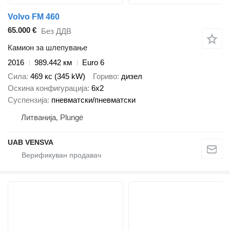
Volvo FM 460
65.000 €
Без ДДВ
Камион за шлепување
2016
989.442 км
Euro 6
Сила
469 кс (345 kW)
Гориво
дизел
Оскина конфигурација
6x2
Суспензија
пневматски/пневматски
Литванија, Plungė
UAB VENSVA