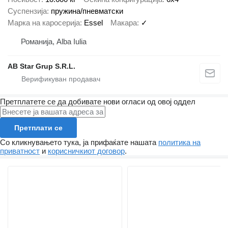
Суспензија
пружина/пневматски
Марка на каросерија
Essel
Макара
✓
Романија, Alba Iulia
AB Star Grup S.R.L.
Претплатете се да добивате нови огласи од овој оддел
Претплати се
Со кликнувањето тука, ја прифаќате нашата
политика на
приватност
и
корисничкиот договор
.