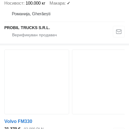
Носивост
100.000 кг
Макара
✓
Романија, Gherăești
PROBIL TRUCKS S.R.L.
Volvo FM330
21.370 €