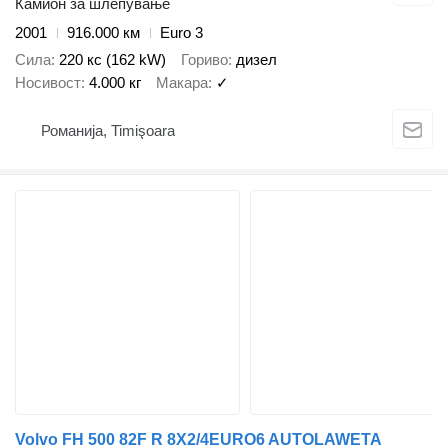
Камион за шлепување
2001
916.000 км
Euro 3
Сила
220 кс (162 kW)
Гориво
дизел
Носивост
4.000 кг
Макара
✓
Романија, Timişoara
Volvo FH 500 82F R 8X2/4EURO6 AUTOLAWETA