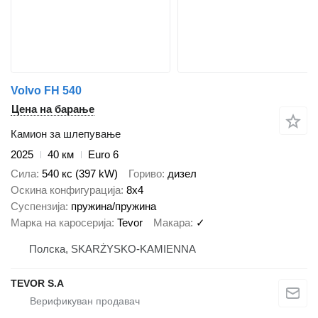
Volvo FH 540
Цена на барање
Камион за шлепување
2025
40 км
Euro 6
Сила
540 кс (397 kW)
Гориво
дизел
Оскина конфигурација
8x4
Суспензија
пружина/пружина
Марка на каросерија
Tevor
Макара
✓
Полска, SKARŻYSKO-KAMIENNA
TEVOR S.A