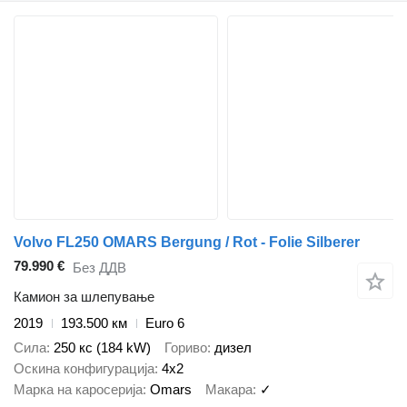
Volvo FL250 OMARS Bergung / Rot - Folie Silberer
79.990 €
Без ДДВ
Камион за шлепување
2019
193.500 км
Euro 6
Сила
250 кс (184 kW)
Гориво
дизел
Оскина конфигурација
4x2
Марка на каросерија
Omars
Макара
✓