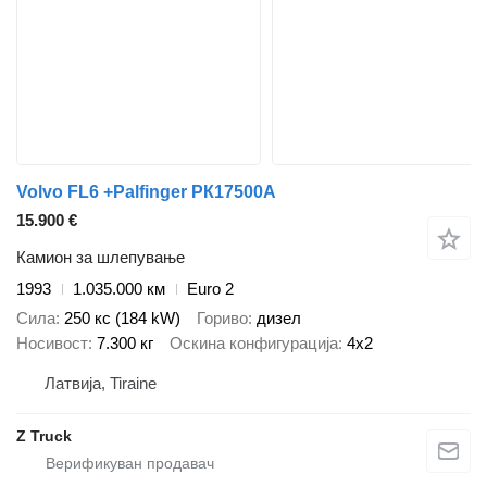
Volvo FL6 +Palfinger PК17500A
15.900 €
Камион за шлепување
1993
1.035.000 км
Euro 2
Сила
250 кс (184 kW)
Гориво
дизел
Носивост
7.300 кг
Оскина конфигурација
4x2
Латвија, Tiraine
Z Truck