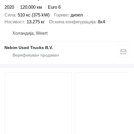
2020
120.000 км
Euro 6
Сила
510 кс (375 kW)
Гориво
дизел
Носивост
13.275 кг
Оскина конфигурација
8x4
Холандија, Weert
Nebim Used Trucks B.V.