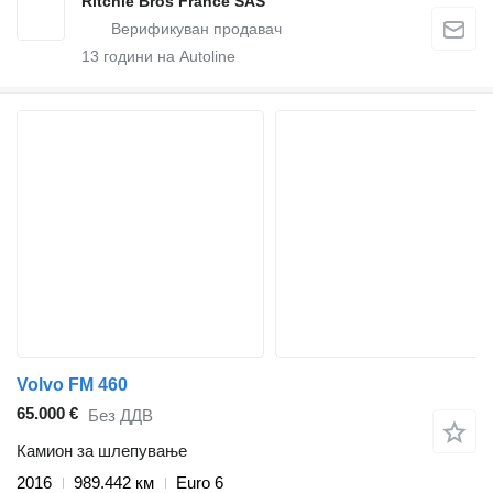
Ritchie Bros France SAS
13
години на Autoline
Volvo FM 460
65.000 €
Без ДДВ
Камион за шлепување
2016
989.442 км
Euro 6