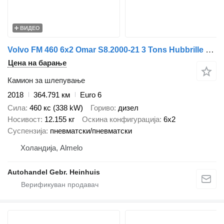
ВИДЕО
Volvo FM 460 6x2 Omar S8.2000-21 3 Tons Hubbrille Palfinger PK 19.001
Цена на барање
Камион за шлепување
2018
364.791 км
Euro 6
Сила
460 кс (338 kW)
Гориво
дизел
Носивост
12.155 кг
Оскина конфигурација
6x2
Суспензија
пневматски/пневматски
Холандија, Almelo
Autohandel Gebr. Heinhuis