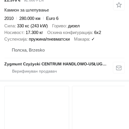
92.000 PLN
Камион за шлепување
2010
280.000 км
Euro 6
Сила
330 кс (243 kW)
Гориво
дизел
Носивост
17.300 кг
Оскина конфигурација
6x2
Суспензија
пружина/пневматски
Макара
✓
Полска, Brzesko
Zygmunt Czyżycki CENTRUM HANDLOWO-USŁUGOWO-PRODUKCYJNE "Porąbka"