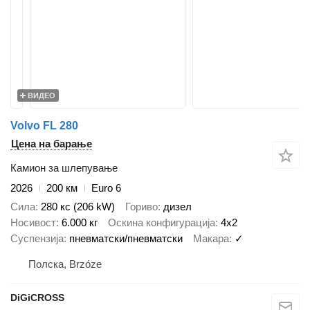
ВИДЕО
Volvo FL 280
Цена на барање
Камион за шлепување
2026
200 км
Euro 6
Сила
280 кс (206 kW)
Гориво
дизел
Носивост
6.000 кг
Оскина конфигурација
4x2
Суспензија
пневматски/пневматски
Макара
✓
Полска, Brzóze
DiGiCROSS