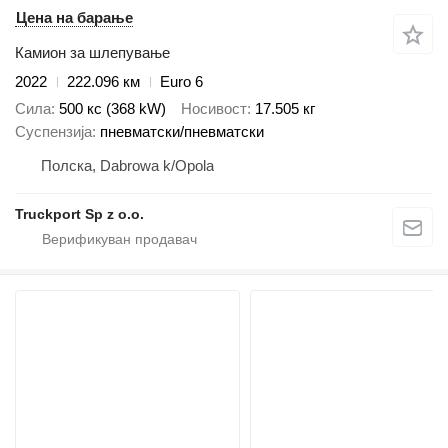
Цена на барање
Камион за шлепување
2022
222.096 км
Euro 6
Сила
500 кс (368 kW)
Носивост
17.505 кг
Суспензија
пневматски/пневматски
Полска, Dabrowa k/Opola
Truckport Sp z o.o.