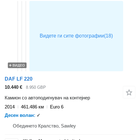
ВИДЕО
DAF LF 220
10.440 €
8.950 GBP
Камион со автоподигнувач на контејнер
2014
461.486 км
Euro 6
Десен волан
✓
Обединето Кралство, Sawley