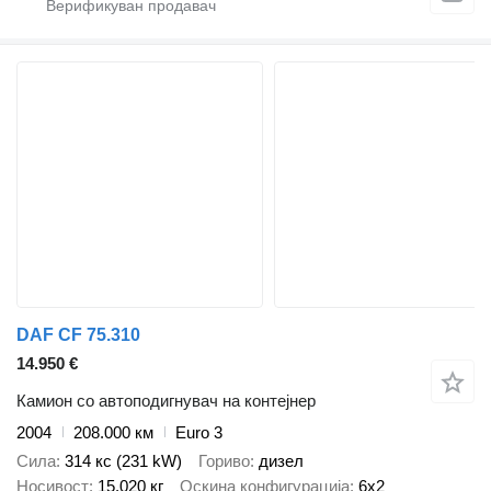
DAF CF 75.310
14.950 €
Камион со автоподигнувач на контејнер
2004
208.000 км
Euro 3
Сила
314 кс (231 kW)
Гориво
дизел
Носивост
15.020 кг
Оскина конфигурација
6x2