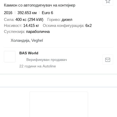
Камион со автоподигнувач на контејнер
2016
392.653 км
Euro 6
Сила
400 кс (294 kW)
Гориво
дизел
Носивост
14.415 кг
Оскина конфигурација
6x2
Суспензија
параболична
Холандија, Veghel
BAS World
22
години на Autoline