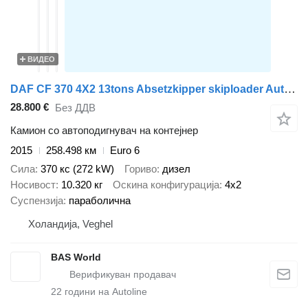
ВИДЕО
DAF CF 370 4X2 13tons Absetzkipper skiploader Automatic MX Engine br
28.800 €
Без ДДВ
Камион со автоподигнувач на контејнер
2015
258.498 км
Euro 6
Сила
370 кс (272 kW)
Гориво
дизел
Носивост
10.320 кг
Оскина конфигурација
4x2
Суспензија
параболична
Холандија, Veghel
BAS World
22
години на Autoline