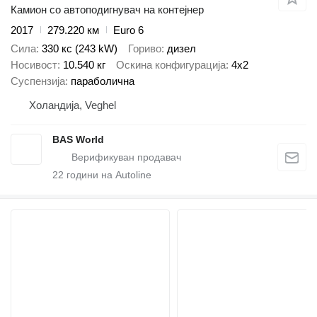
Камион со автоподигнувач на контејнер
2017
279.220 км
Euro 6
Сила
330 кс (243 kW)
Гориво
дизел
Носивост
10.540 кг
Оскина конфигурација
4x2
Суспензија
параболична
Холандија, Veghel
BAS World
22
години на Autoline