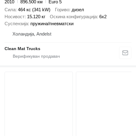
2010
896.500 км
Euro 5
Сила
464 кс (341 kW)
Гориво
дизел
Носивост
15.120 кг
Оскина конфигурација
6x2
Суспензија
пружина/пневматски
Холандија, Andelst
Clean Mat Trucks