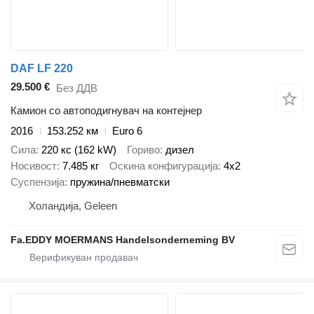
DAF LF 220
29.500 €
Без ДДВ
Камион со автоподигнувач на контејнер
2016
153.252 км
Euro 6
Сила
220 кс (162 kW)
Гориво
дизел
Носивост
7.485 кг
Оскина конфигурација
4x2
Суспензија
пружина/пневматски
Холандија, Geleen
Fa.EDDY MOERMANS Handelsonderneming BV