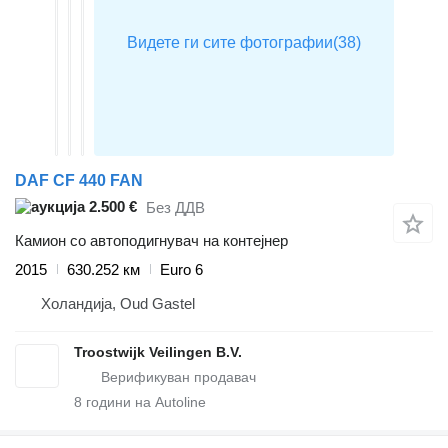
DAF CF 440 FAN
2.500 €
Без ДДВ
Камион со автоподигнувач на контејнер
2015
630.252 км
Euro 6
Холандија, Oud Gastel
Troostwijk Veilingen B.V.
8
години на Autoline