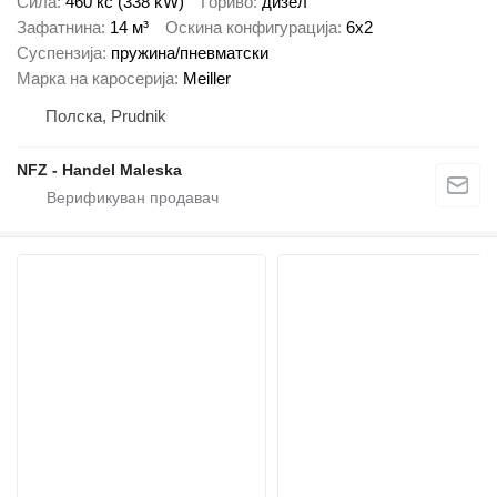
Сила
460 кс (338 kW)
Гориво
дизел
Зафатнина
14 м³
Оскина конфигурација
6x2
Суспензија
пружина/пневматски
Марка на каросерија
Meiller
Полска, Prudnik
NFZ - Handel Maleska