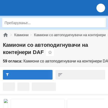
Камиони
Камиони со автоподигнувачи на контејнери
Камиони со автоподигнувачи на
контејнери DAF
59 огласа:
Камиони со автоподигнувачи на контејнери D