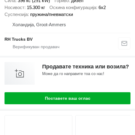
Сила
396 кс (291 kW)
Гориво
дизел
Носивост
15.300 кг
Оскина конфигурација
6x2
Суспензија
пружина/пневматски
Холандија, Groot-Ammers
RH Trucks BV
Продавате техника или возила?
Може да го направите тоа со нас!
Поставете ваш оглас