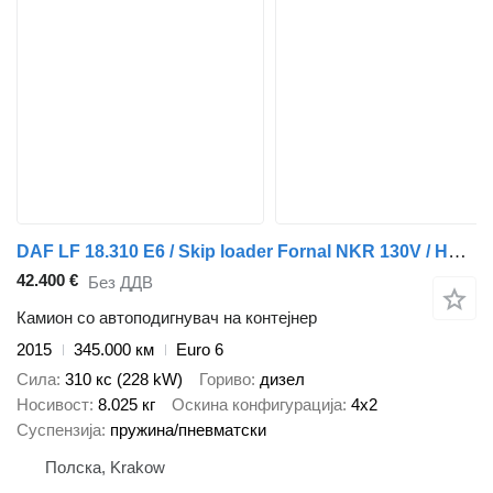
DAF LF 18.310 E6 / Skip loader Fornal NKR 130V / HDS HMF 735 K2 / Ma
42.400 €
Без ДДВ
Камион со автоподигнувач на контејнер
2015
345.000 км
Euro 6
Сила
310 кс (228 kW)
Гориво
дизел
Носивост
8.025 кг
Оскина конфигурација
4x2
Суспензија
пружина/пневматски
Полска, Krakow