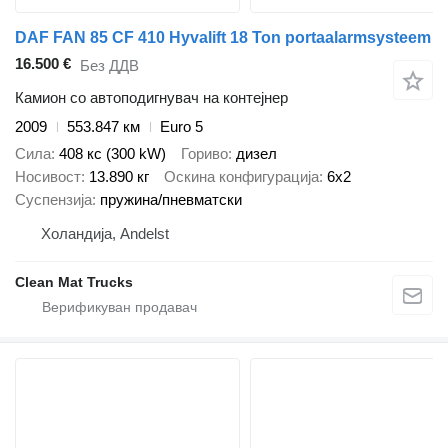
DAF FAN 85 CF 410 Hyvalift 18 Ton portaalarmsysteem
16.500 €
Без ДДВ
Камион со автоподигнувач на контејнер
2009
553.847 км
Euro 5
Сила
408 кс (300 kW)
Гориво
дизел
Носивост
13.890 кг
Оскина конфигурација
6x2
Суспензија
пружина/пневматски
Холандија, Andelst
Clean Mat Trucks