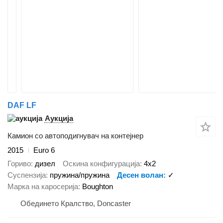
DAF LF
Аукција
Камион со автоподигнувач на контејнер
2015
Euro 6
Гориво
дизел
Оскина конфигурација
4x2
Суспензија
пружина/пружина
Десен волан
✓
Марка на каросерија
Boughton
Обединето Кралство, Doncaster