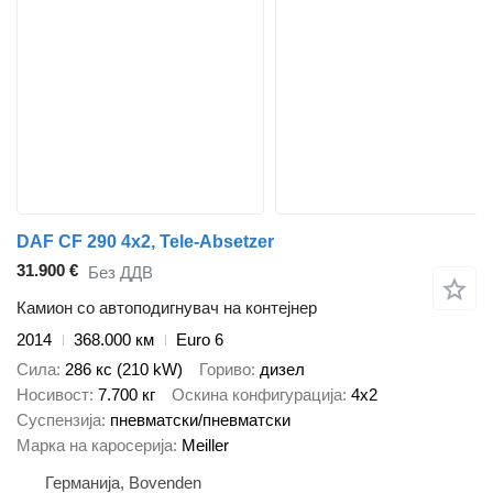
DAF CF 290 4x2, Tele-Absetzer
31.900 €
Без ДДВ
Камион со автоподигнувач на контејнер
2014
368.000 км
Euro 6
Сила
286 кс (210 kW)
Гориво
дизел
Носивост
7.700 кг
Оскина конфигурација
4x2
Суспензија
пневматски/пневматски
Марка на каросерија
Meiller
Германија, Bovenden