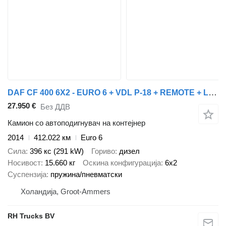
DAF CF 400 6X2 - EURO 6 + VDL P-18 + REMOTE + LIFT AXLE
27.950 €
Без ДДВ
Камион со автоподигнувач на контејнер
2014
412.022 км
Euro 6
Сила
396 кс (291 kW)
Гориво
дизел
Носивост
15.660 кг
Оскина конфигурација
6x2
Суспензија
пружина/пневматски
Холандија, Groot-Ammers
RH Trucks BV