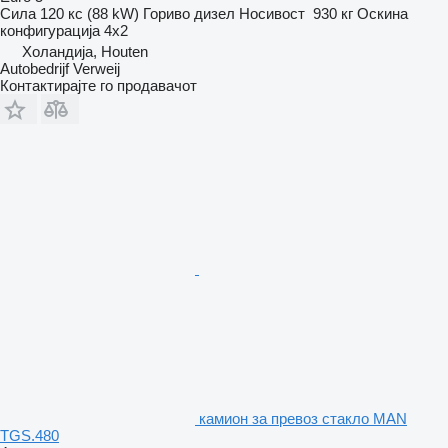
Сила
120 кс (88 kW)
Гориво
дизел
Носивост
930 кг
Оскина
конфигурација
4x2
Холандија, Houten
Autobedrijf Verweij
Контактирајте го продавачот
камион за превоз стакло MAN
TGS.480