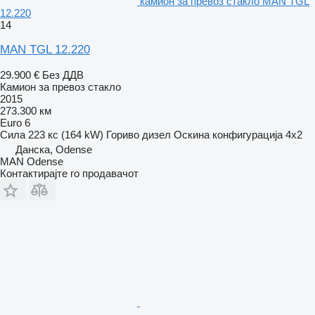
камион за превоз стакло MAN TGL
12.220
14
MAN TGL 12.220
29.900 €
Без ДДВ
Камион за превоз стакло
2015
273.300 км
Euro 6
Сила
223 кс (164 kW)
Гориво
дизел
Оскина конфигурација
4x2
Данска, Odense
MAN Odense
Контактирајте го продавачот