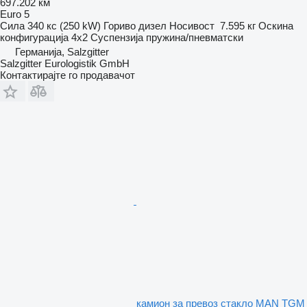
697.202 км
Euro 5
Сила
340 кс (250 kW)
Гориво
дизел
Носивост
7.595 кг
Оскина
конфигурација
4x2
Суспензија
пружина/пневматски
Германија, Salzgitter
Salzgitter Eurologistik GmbH
Контактирајте го продавачот
камион за превоз стакло MAN TGM