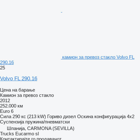
камион за превоз стакло Volvo FL
290.16
25
Volvo FL 290.16
Цена на барање
Камион за превоз стакло
2012
252.000 км
Euro 6
Сила
290 кс (213 kW)
Гориво
дизел
Оскина конфигурација
4x2
Суспензија
пружина/пневматски
Шпанија, CARMONA (SEVILLA)
Trucks Eucarmo sl
Контактирајте го продавачот