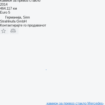
Камион за превоз стакло
2014
464.117 км
Euro 5
Германија, Sinn
Strahlnufa GmbH
Контактирајте го продавачот
камион за превоз стакло Mercedes-