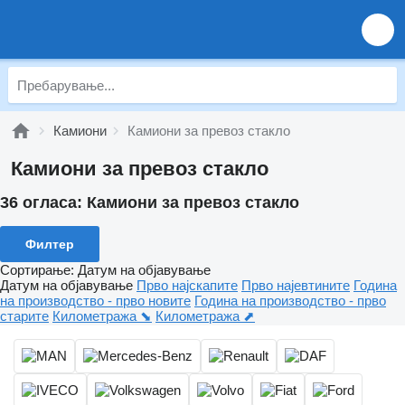
Камиони
Камиони за превоз стакло
Камиони за превоз стакло
36 огласа:
Камиони за превоз стакло
Филтер
Сортирање
:
Датум на објавување
Датум на објавување
Прво најскапите
Прво најевтините
Година
на производство - прво новите
Година на производство - прво
старите
Километража ⬊
Километража ⬈