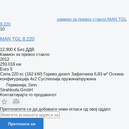
камион за превоз стакло MAN TGL
8.220
10
MAN TGL 8.220
12.900 €
Без ДДВ
Камион за превоз стакло
2012
293.018 км
Euro 5
Сила
220 кс (162 kW)
Гориво
дизел
Зафатнина
6,83 м³
Оскина
конфигурација
4x2
Суспензија
пружина/пружина
Германија, Sinn
Strahlnufa GmbH
Контактирајте го продавачот
Претплатете се да добивате нови огласи од овој оддел
Претплати се