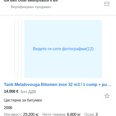
GA den Otter bedrijfsauto’s BV
Tank Metalovouga Bitumen inox 32 m3 / 1 comp + pump
14.000 €
Без ДДВ
Цистерна за битумен
2006
Носивост
29.200 кг
Нето тежина
6.800 кг
Оски
3