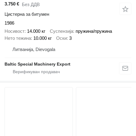
3.750 €
Без ДДВ
Цистерна за битумен
1986
Носивост
14.000 кг
Суспензија
пружина/пружина
Нето тежина
10.000 кг
Оски
3
Литванија, Dievogala
Baltic Special Machinery Export