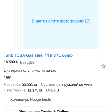
Tank TCSA Gas steel 44 m3 / 1 comp
18.500 €
Без ДДВ
Цистерна полуприколка за гас
1991
Носивост
22.825 кг
Суспензија
пружина/пружина
Нето тежина
11.175 кг
Оски
3
Холандија, Hoogerheide
Dingemanse Trucks & Trailers