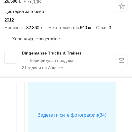
26.500 €
Без ДДВ
Цистерна за гориво
2012
Носивост
32.360 кг
Нето тежина
5.640 кг
Оски
3
Холандија, Hoogerheide
Dingemanse Trucks & Trailers
21
години на Autoline