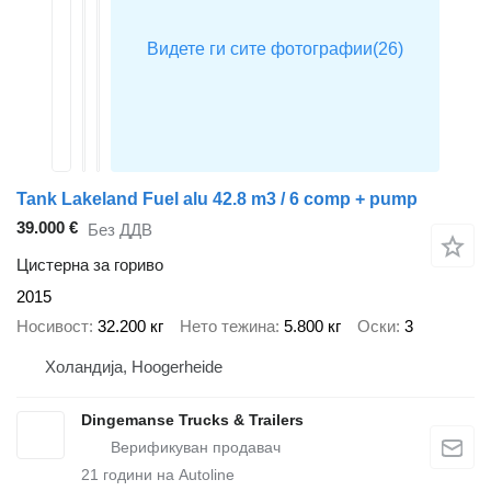
Tank Lakeland Fuel alu 42.8 m3 / 6 comp + pump
39.000 €
Без ДДВ
Цистерна за гориво
2015
Носивост
32.200 кг
Нето тежина
5.800 кг
Оски
3
Холандија, Hoogerheide
Dingemanse Trucks & Trailers
21
години на Autoline