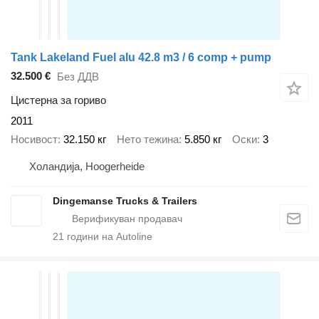
Tank Lakeland Fuel alu 42.8 m3 / 6 comp + pump
32.500 €
Без ДДВ
Цистерна за гориво
2011
Носивост
32.150 кг
Нето тежина
5.850 кг
Оски
3
Холандија, Hoogerheide
Dingemanse Trucks & Trailers
21
години на Autoline