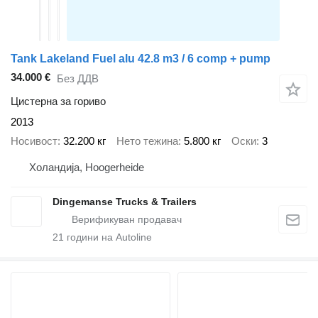
Tank Lakeland Fuel alu 42.8 m3 / 6 comp + pump
34.000 €
Без ДДВ
Цистерна за гориво
2013
Носивост
32.200 кг
Нето тежина
5.800 кг
Оски
3
Холандија, Hoogerheide
Dingemanse Trucks & Trailers
21
години на Autoline