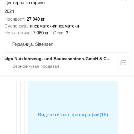
Цистерна за гориво
2024
Носивост
27.940 кг
Суспензија
пневматски/пневматски
Нето тежина
7.060 кг
Оски
3
Германија, Sittensen
alga Nutzfahrzeug- und Baumaschinen-GmbH & Co. KG