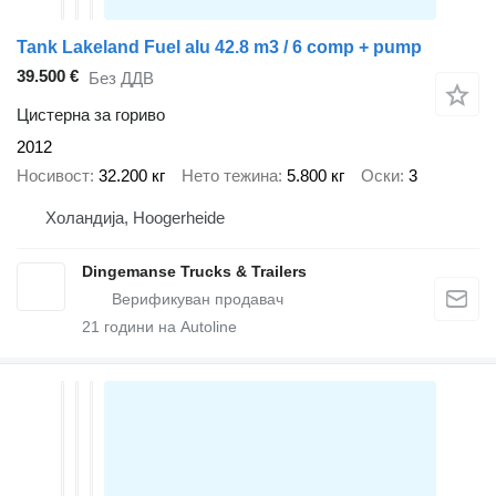
Tank Lakeland Fuel alu 42.8 m3 / 6 comp + pump
39.500 €
Без ДДВ
Цистерна за гориво
2012
Носивост
32.200 кг
Нето тежина
5.800 кг
Оски
3
Холандија, Hoogerheide
Dingemanse Trucks & Trailers
21
години на Autoline