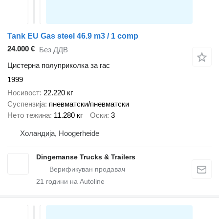
Tank EU Gas steel 46.9 m3 / 1 comp
24.000 €
Без ДДВ
Цистерна полуприколка за гас
1999
Носивост
22.220 кг
Суспензија
пневматски/пневматски
Нето тежина
11.280 кг
Оски
3
Холандија, Hoogerheide
Dingemanse Trucks & Trailers
21
години на Autoline