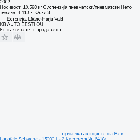
2002
Носивост
19.580 кг
Суспензија
пневматски/пневматски
Нето
тежина
4.419 кг
Оски
3
Естонија, Lääne-Harju Vald
KB AUTO EESTI OÜ
Контактирајте го продавачот
приколка автоцистерна Fabr.
Langfeld Schwarte - 15000 L - 2 Kammern(Nr. 6418)