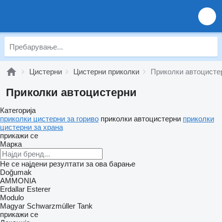
Цистерни
Цистерни приколки
Приколки автоцисте
Приколки автоцистерни
Категорија
приколки цистерни за гориво
приколки автоцистерни
приколки
цистерни за храна
прикажи се
Марка
Не се најдени резултати за ова барање
Doğumak
AMMONIA
Erdallar
Esterer
Modulo
Magyar
Schwarzmüller
Tank
прикажи се