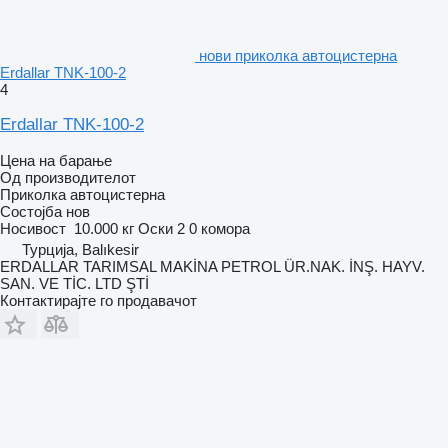
нови приколка автоцистерна
Erdallar TNK-100-2
4
Erdallar TNK-100-2
Цена на барање
Од производителот
Приколка автоцистерна
Состојба
нов
Носивост
10.000 кг
Оски
2
0 комора
Турција, Balıkesir
ERDALLAR TARIMSAL MAKİNA PETROL ÜR.NAK. İNŞ. HAYV.
SAN. VE TİC. LTD ŞTİ
Контактирајте го продавачот