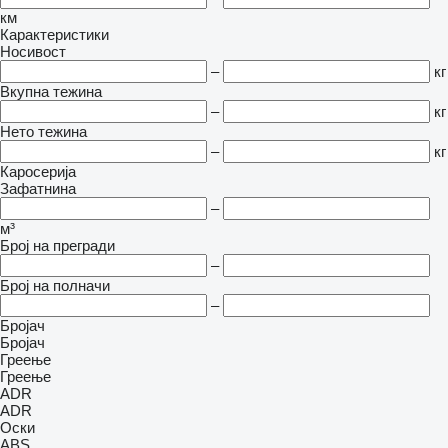
км
Карактеристики
Носивост
–
кг
Вкупна тежина
–
кг
Нето тежина
–
кг
Каросерија
Зафатнина
–
м³
Број на прегради
–
Број на полначи
–
Бројач
Бројач
Греење
Греење
ADR
ADR
Оски
ABS