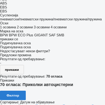
ABS
EBS
EBS
Суспензија
пневматски/пневматски
пружина/пневматски
пружина/пружина
Оски
1 осовина
2 осовини
3 осовини
4 осовини
Марка на оска
BPW
BPW ECO Plus
GIGANT
SAF
SMB
прикажи се
Подигнувачка оска
Подигнувачка оска
Недостасуваат некои филтри?
Предложи промена
Резултати од пребарување:
-
прикажи
Резултати од пребарување:
70 огласа
Прикажи
70 огласа:
Приколки автоцистерни
Филтер
Сортирање
:
Датум на објавување