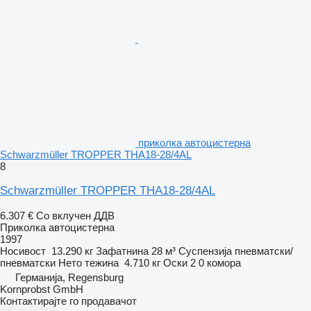
приколка автоцистерна
Schwarzmüller TROPPER THA18-28/4AL
8
Schwarzmüller TROPPER THA18-28/4AL
6.307 €
Со вклучен ДДВ
Приколка автоцистерна
1997
Носивост
13.290 кг
Зафатнина
28 м³
Суспензија
пневматски/
пневматски
Нето тежина
4.710 кг
Оски
2
0 комора
Германија, Regensburg
Kornprobst GmbH
Контактирајте го продавачот