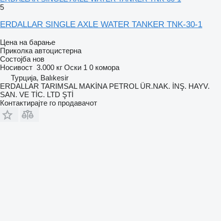
5
ERDALLAR SINGLE AXLE WATER TANKER TNK-30-1
Цена на барање
Приколка автоцистерна
Состојба
нов
Носивост
3.000 кг
Оски
1
0 комора
Турција, Balıkesir
ERDALLAR TARIMSAL MAKİNA PETROL ÜR.NAK. İNŞ. HAYV.
SAN. VE TİC. LTD ŞTİ
Контактирајте го продавачот