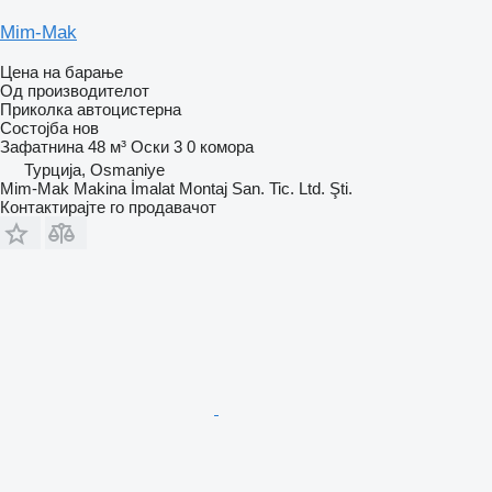
Mim-Mak
Цена на барање
Од производителот
Приколка автоцистерна
Состојба
нов
Зафатнина
48 м³
Оски
3
0 комора
Турција, Osmaniye
Mim-Mak Makina İmalat Montaj San. Tic. Ltd. Şti.
Контактирајте го продавачот