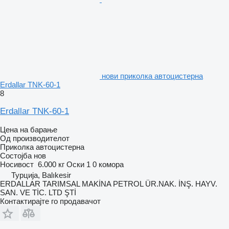
нови приколка автоцистерна
Erdallar TNK-60-1
8
Erdallar TNK-60-1
Цена на барање
Од производителот
Приколка автоцистерна
Состојба
нов
Носивост
6.000 кг
Оски
1
0 комора
Турција, Balıkesir
ERDALLAR TARIMSAL MAKİNA PETROL ÜR.NAK. İNŞ. HAYV.
SAN. VE TİC. LTD ŞTİ
Контактирајте го продавачот