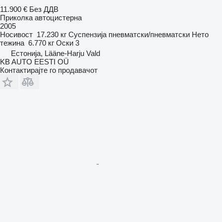
11.900 €
Без ДДВ
Приколка автоцистерна
2005
Носивост
17.230 кг
Суспензија
пневматски/пневматски
Нето
тежина
6.770 кг
Оски
3
Естонија, Lääne-Harju Vald
KB AUTO EESTI OÜ
Контактирајте го продавачот