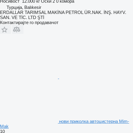
Носивост
12.000 кг
Оски
2
0 комора
Турција, Balıkesir
ERDALLAR TARIMSAL MAKİNA PETROL ÜR.NAK. İNŞ. HAYV.
SAN. VE TİC. LTD ŞTİ
Контактирајте го продавачот
нови приколка автоцистерна Mim-
Mak
10