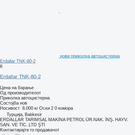
нови приколка автоцистерна
Erdallar TNK-80-2
6
Erdallar TNK-80-2
Цена на барање
Од производителот
Приколка автоцистерна
Состојба
нов
Носивост
8.000 кг
Оски
2
0 комора
Турција, Balıkesir
ERDALLAR TARIMSAL MAKİNA PETROL ÜR.NAK. İNŞ. HAYV.
SAN. VE TİC. LTD ŞTİ
Контактирајте го продавачот