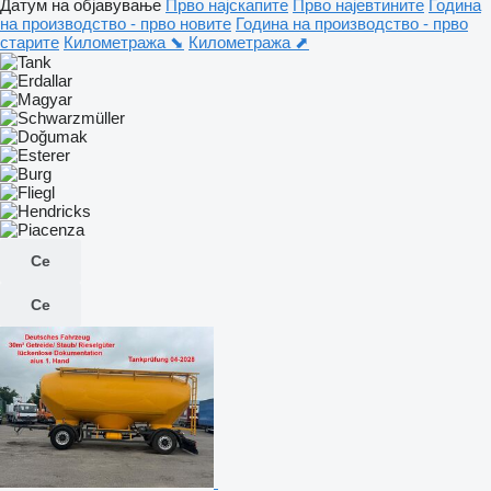
Датум на објавување
Прво најскапите
Прво најевтините
Година
на производство - прво новите
Година на производство - прво
старите
Километража ⬊
Километража ⬈
Се
Се