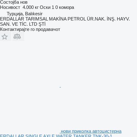
Состојба
нов
Носивост
4.000 кг
Оски
1
0 комора
Турција, Balıkesir
ERDALLAR TARIMSAL MAKİNA PETROL ÜR.NAK. İNŞ. HAYV.
SAN. VE TİC. LTD ŞTİ
Контактирајте го продавачот
нови приколка автоцистерна
ERDALLAR SINGLE AXLE WATER TANKER TNK-30-1