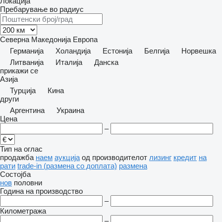
Локација
Пребарување во радиус
Северна Македонија
Европа
Германија
Холандија
Естонија
Белгија
Норвешка
Литванија
Италија
Данска
прикажи се
Азија
Турција
Кина
други
Аргентина
Украина
Цена
–
Тип на оглас
продажба
наем
аукција
од производителот
лизинг
кредит
на
рати
trade-in (размена со доплата)
размена
Состојба
нов
половни
Година на производство
–
Километража
–