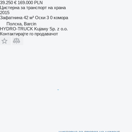
39.250 €
169.000 PLN
Цистерна за транспорт на храна
2015
Зафатнина
42 м³
Оски
3
0 комора
Полска, Barcin
HYDRO-TRUCK Kujawy Sp. z o.o.
Контактирајте го продавачот
цистерна за превоз на цемент