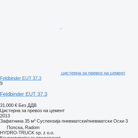
цистерна за превоз на цемент
Feldbinder EUT 37.3
9
Feldbinder EUT 37.3
31.000 €
Без ДДВ
Цистерна за превоз на цемент
2013
Зафатнина
35 м³
Суспензија
пневматски/пневматски
Оски
3
Полска, Radom
HYDRO-TRUCK sp. z o.o.
Контактирајте го продавачот