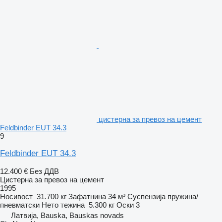
цистерна за превоз на цемент
Feldbinder EUT 34.3
9
Feldbinder EUT 34.3
12.400 €
Без ДДВ
Цистерна за превоз на цемент
1995
Носивост
31.700 кг
Зафатнина
34 м³
Суспензија
пружина/
пневматски
Нето тежина
5.300 кг
Оски
3
Латвија, Bauska, Bauskas novads