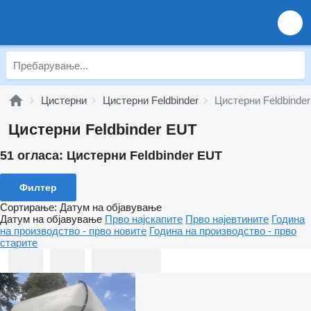
Цистерни
Цистерни Feldbinder
Цистерни Feldbinde
Цистерни Feldbinder EUT
51 огласа:
Цистерни Feldbinder EUT
Филтер
Сортирање
:
Датум на објавување
Датум на објавување
Прво најскапите
Прво најевтините
Година
на производство - прво новите
Година на производство - прво
старите