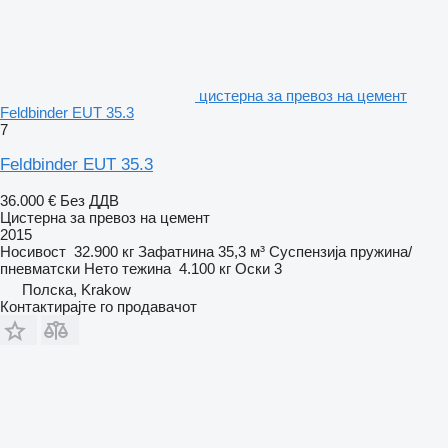
цистерна за превоз на цемент
Feldbinder EUT 35.3
7
Feldbinder EUT 35.3
36.000 €
Без ДДВ
Цистерна за превоз на цемент
2015
Носивост
32.900 кг
Зафатнина
35,3 м³
Суспензија
пружина/
пневматски
Нето тежина
4.100 кг
Оски
3
Полска, Krakow
Контактирајте го продавачот