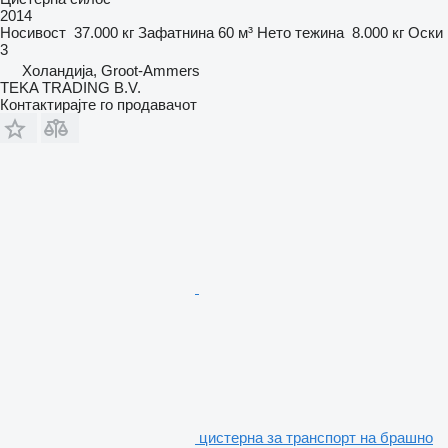
2014
Носивост
37.000 кг
Зафатнина
60 м³
Нето тежина
8.000 кг
Оски
3
Холандија, Groot-Ammers
TEKA TRADING B.V.
Контактирајте го продавачот
цистерна за транспорт на брашно