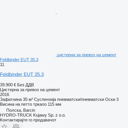
цистерна за превоз на цемент
Feldbinder EUT 35.3
11
Feldbinder EUT 35.3
39.900 €
Без ДДВ
Цистерна за превоз на цемент
2016
Зафатнина
35 м³
Суспензија
пневматски/пневматски
Оски
3
Висина на петто тркало
115 мм
Полска, Barcin
HYDRO-TRUCK Kujawy Sp. z o.o.
Контактирајте го продавачот