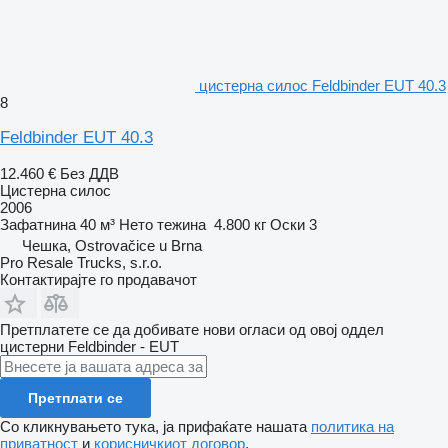
цистерна силос Feldbinder EUT 40.3
8
Feldbinder EUT 40.3
12.460 €
Без ДДВ
Цистерна силос
2006
Зафатнина
40 м³
Нето тежина
4.800 кг
Оски
3
Чешка, Ostrovačice u Brna
Pro Resale Trucks, s.r.o.
Контактирајте го продавачот
Претплатете се да добивате нови огласи од овој оддел
цистерни
Feldbinder - EUT
Претплати се
Со кликнувањето тука, ја прифаќате нашата
политика на
приватност
и
корисничкиот договор
.