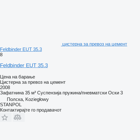
цистерна за превоз на цемент
Feldbinder EUT 35.3
8
Feldbinder EUT 35.3
Цена на барање
Цистерна за превоз на цемент
2008
Зафатнина
35 м³
Суспензија
пружина/пневматски
Оски
3
Полска, Koziegłowy
STANPOL
Контактирајте го продавачот