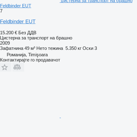
цистерна за транспорт на брашно
Feldbinder EUT
7
Feldbinder EUT
15.200 €
Без ДДВ
Цистерна за транспорт на брашно
2009
Зафатнина
49 м³
Нето тежина
5.350 кг
Оски
3
Романија, Timişoara
Контактирајте го продавачот