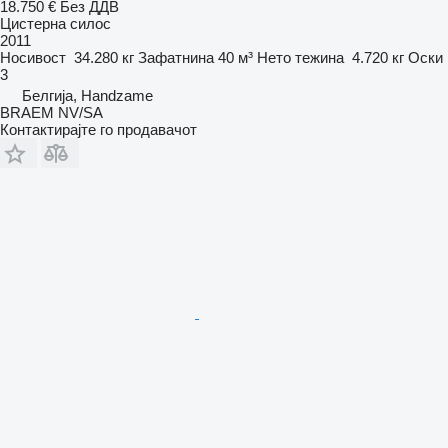
18.750 €
Без ДДВ
Цистерна силос
2011
Носивост
34.280 кг
Зафатнина
40 м³
Нето тежина
4.720 кг
Оски
3
Белгија, Handzame
BRAEM NV/SA
Контактирајте го продавачот