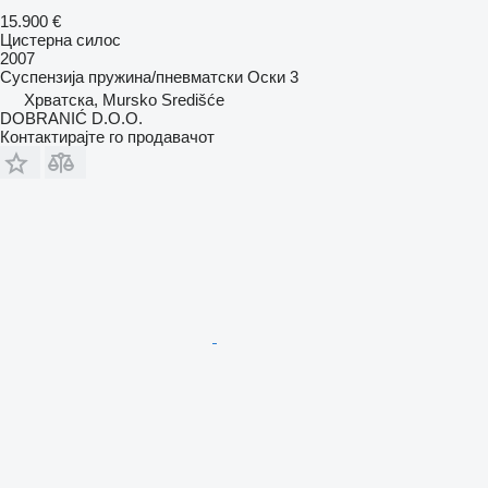
15.900 €
Цистерна силос
2007
Суспензија
пружина/пневматски
Оски
3
Хрватска, Mursko Središće
DOBRANIĆ D.O.O.
Контактирајте го продавачот