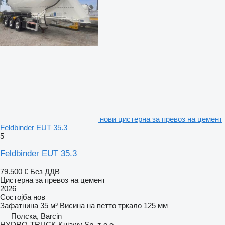
нови цистерна за превоз на цемент
Feldbinder EUT 35.3
5
Feldbinder EUT 35.3
79.500 €
Без ДДВ
Цистерна за превоз на цемент
2026
Состојба
нов
Зафатнина
35 м³
Висина на петто тркало
125 мм
Полска, Barcin
HYDRO-TRUCK Kujawy Sp. z o.o.