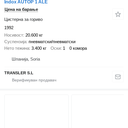
Indox AUTOP 1 ALE
Цена на барање
Цистерна за гориво
1992
Носивост
20.600 кг
Суспензија
пневматски/пневматски
Нето тежина
3.400 кг
Оски
1
0 комора
Шпанија, Soria
TRANSLER S.L