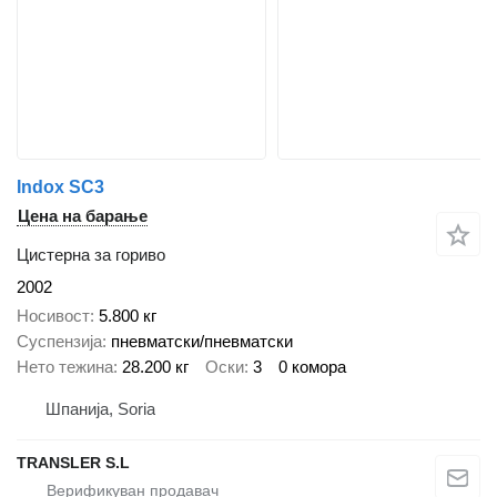
Indox SC3
Цена на барање
Цистерна за гориво
2002
Носивост
5.800 кг
Суспензија
пневматски/пневматски
Нето тежина
28.200 кг
Оски
3
0 комора
Шпанија, Soria
TRANSLER S.L