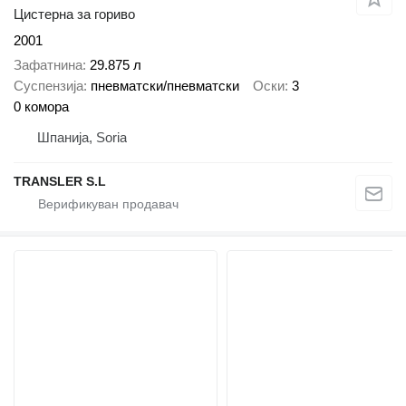
Цистерна за гориво
2001
Зафатнина
29.875 л
Суспензија
пневматски/пневматски
Оски
3
0 комора
Шпанија, Soria
TRANSLER S.L