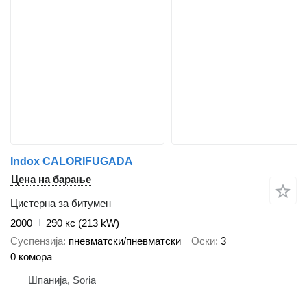
Indox CALORIFUGADA
Цена на барање
Цистерна за битумен
2000
290 кс (213 kW)
Суспензија
пневматски/пневматски
Оски
3
0 комора
Шпанија, Soria