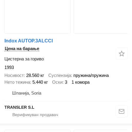
Indox AUTOP.3ALCCI
Цена на барање
Цистерна за гориво
1993
Носивост
28.560 кг
Суспензија
пружина/пружина
Нето тежина
5.440 кг
Оски
3
1 комора
Шпанија, Soria
TRANSLER S.L