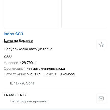
Indox SC3
Цена на барање
Полуприколка автоцистерна
2008
Носивост
28.790 кг
Суспензија
пневматски/пневматски
Нето тежина
5.210 кг
Оски
3
0 комора
Шпанија, Soria
TRANSLER S.L