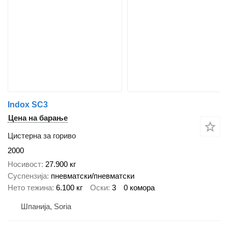
Indox SC3
Цена на барање
Цистерна за гориво
2000
Носивост
27.900 кг
Суспензија
пневматски/пневматски
Нето тежина
6.100 кг
Оски
3
0 комора
Шпанија, Soria