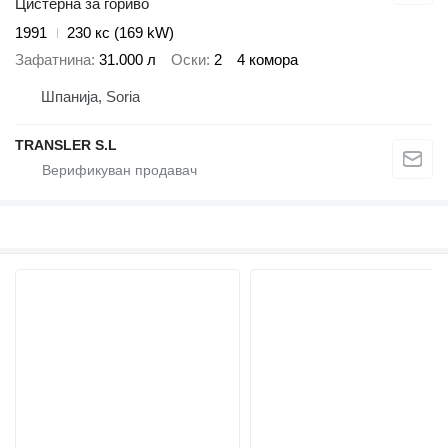
Цистерна за гориво
1991
230 кс (169 kW)
Зафатнина
31.000 л
Оски
2
4 комора
Шпанија, Soria
TRANSLER S.L