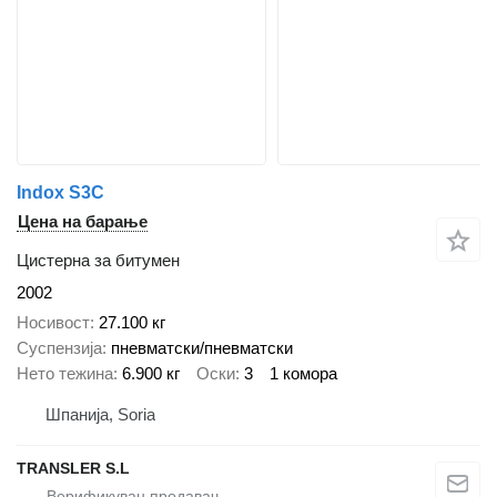
Indox S3C
Цена на барање
Цистерна за битумен
2002
Носивост
27.100 кг
Суспензија
пневматски/пневматски
Нето тежина
6.900 кг
Оски
3
1 комора
Шпанија, Soria
TRANSLER S.L