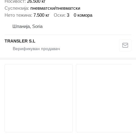
Носивост
26.500 кг
Суспензија
пневматски/пневматски
Нето тежина
7.500 кг
Оски
3
0 комора
Шпанија, Soria
TRANSLER S.L