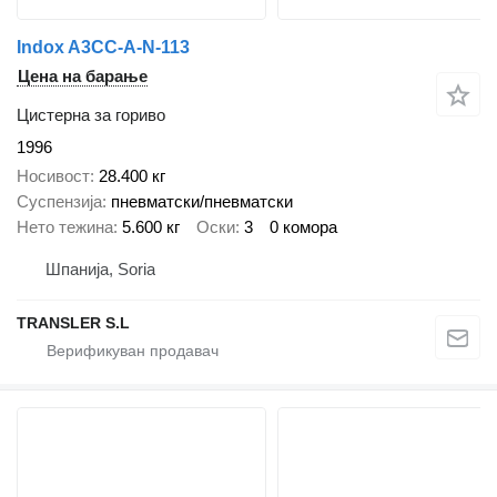
Indox A3CC-A-N-113
Цена на барање
Цистерна за гориво
1996
Носивост
28.400 кг
Суспензија
пневматски/пневматски
Нето тежина
5.600 кг
Оски
3
0 комора
Шпанија, Soria
TRANSLER S.L