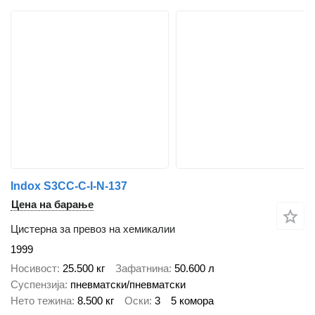
Indox S3CC-C-I-N-137
Цена на барање
Цистерна за превоз на хемикалии
1999
Носивост
25.500 кг
Зафатнина
50.600 л
Суспензија
пневматски/пневматски
Нето тежина
8.500 кг
Оски
3
5 комора