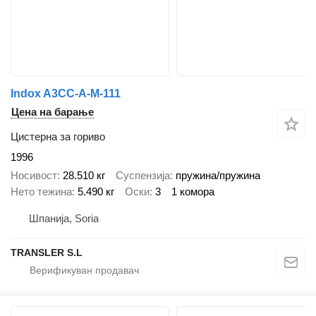
Indox A3CC-A-M-111
Цена на барање
Цистерна за гориво
1996
Носивост
28.510 кг
Суспензија
пружина/пружина
Нето тежина
5.490 кг
Оски
3
1 комора
Шпанија, Soria
TRANSLER S.L