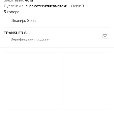
Зафатнина
40 м³
Суспензија
пневматски/пневматски
Оски
3
5 комора
Шпанија, Soria
TRANSLER S.L