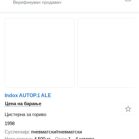
Indox AUTOP.1 ALE
Цена на барање
Цистерна за гориво
1998
Суспензија
пневматски/пневматски
Нето тежина
4.500 кг
Оски
1
4 комора