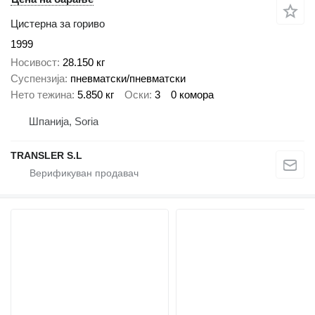
Цистерна за гориво
1999
Носивост
28.150 кг
Суспензија
пневматски/пневматски
Нето тежина
5.850 кг
Оски
3
0 комора
Шпанија, Soria
TRANSLER S.L