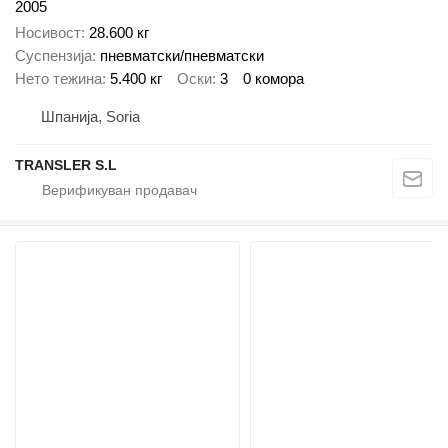
2005
Носивост
28.600 кг
Суспензија
пневматски/пневматски
Нето тежина
5.400 кг
Оски
3
0 комора
Шпанија, Soria
TRANSLER S.L