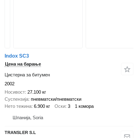
Indox SC3
Цена на барање
Цистерна за битумен
2002
Носивост
27.100 кг
Суспензија
пневматски/пневматски
Нето тежина
6.900 кг
Оски
3
1 комора
Шпанија, Soria
TRANSLER S.L