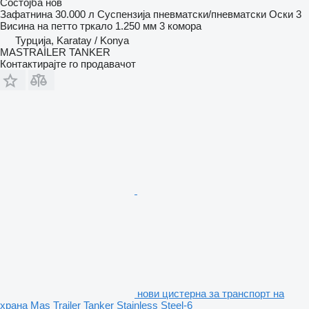
Состојба
нов
Зафатнина
30.000 л
Суспензија
пневматски/пневматски
Оски
3
Висина на петто тркало
1.250 мм
3 комора
Турција, Karatay / Konya
MASTRAİLER TANKER
Контактирајте го продавачот
нови цистерна за транспорт на
храна Mas Trailer Tanker Stainless Steel-6