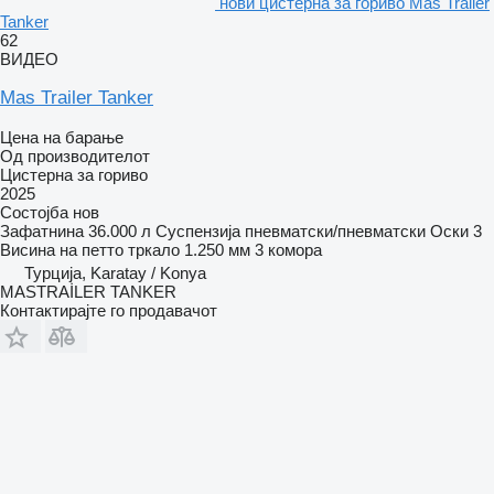
нови цистерна за гориво Mas Trailer
Tanker
62
ВИДЕО
Mas Trailer Tanker
Цена на барање
Од производителот
Цистерна за гориво
2025
Состојба
нов
Зафатнина
36.000 л
Суспензија
пневматски/пневматски
Оски
3
Висина на петто тркало
1.250 мм
3 комора
Турција, Karatay / Konya
MASTRAİLER TANKER
Контактирајте го продавачот