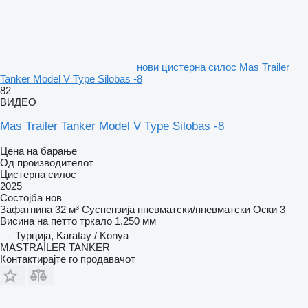
нови цистерна силос Mas Trailer
Tanker Model V Type Silobas -8
82
ВИДЕО
Mas Trailer Tanker Model V Type Silobas -8
Цена на барање
Од производителот
Цистерна силос
2025
Состојба
нов
Зафатнина
32 м³
Суспензија
пневматски/пневматски
Оски
3
Висина на петто тркало
1.250 мм
Турција, Karatay / Konya
MASTRAİLER TANKER
Контактирајте го продавачот