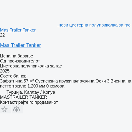
нови цистерна полуприколка за гас
Mas Trailer Tanker
22
Mas Trailer Tanker
Цена на барање
Од производителот
Цистерна полуприколка за гас
2025
Состојба
нов
Зафатнина
57 м³
Суспензија
пружина/пружина
Оски
3
Висина на
петто тркало
1.200 мм
0 комора
Турција, Karatay / Konya
MASTRAİLER TANKER
Контактирајте го продавачот