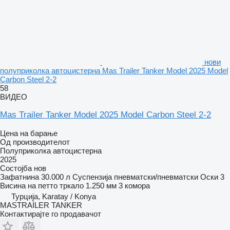
нови
полуприколка автоцистерна Mas Trailer Tanker Model 2025 Model
Carbon Steel 2-2
58
ВИДЕО
Mas Trailer Tanker Model 2025 Model Carbon Steel 2-2
Цена на барање
Од производителот
Полуприколка автоцистерна
2025
Состојба
нов
Зафатнина
30.000 л
Суспензија
пневматски/пневматски
Оски
3
Висина на петто тркало
1.250 мм
3 комора
Турција, Karatay / Konya
MASTRAİLER TANKER
Контактирајте го продавачот