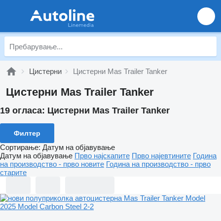
Цистерни
Цистерни Mas Trailer Tanker
Цистерни Mas Trailer Tanker
19 огласа:
Цистерни Mas Trailer Tanker
Филтер
Сортирање
:
Датум на објавување
Датум на објавување
Прво најскапите
Прво најевтините
Година
на производство - прво новите
Година на производство - прво
старите