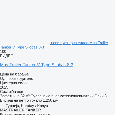
нови цистерна силос Mas Trailer
Tanker V Type Silobas 8-3
100
ВИДЕО
Mas Trailer Tanker V Type Silobas 8-3
Цена на барање
Од производителот
Цистерна силос
2025
Состојба
нов
Зафатнина
32 м³
Суспензија
пневматски/пневматски
Оски
3
Висина на петто тркало
1.250 мм
Турција, Karatay / Konya
MASTRAİLER TANKER
Контактирајте го продавачот