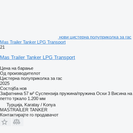
нови цистерна полуприколка за гас
Mas Trailer Tanker LPG Transport
21
Mas Trailer Tanker LPG Transport
Цена на барање
Од производителот
Цистерна полуприколка за гас
2025
Состојба
нов
Зафатнина
57 м³
Суспензија
пружина/пружина
Оски
3
Висина на
петто тркало
1.200 мм
Турција, Karatay / Konya
MASTRAİLER TANKER
Контактирајте го продавачот