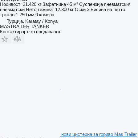
Носивост
21.420 кг
Зафатнина
45 м³
Суспензија
пневматски/
пневматски
Нето тежина
12.300 кг
Оски
3
Висина на петто
тркало
1.250 мм
0 комора
Турција, Karatay / Konya
MASTRAİLER TANKER
Контактирајте го продавачот
нови цистерна за гориво Mas Trailer