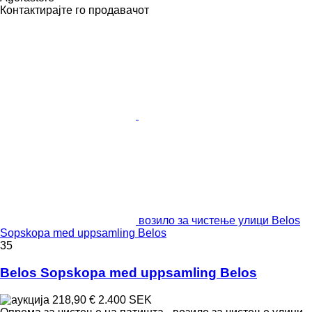
Контактирајте го продавачот
возило за чистење улици Belos
Sopskopa med uppsamling Belos
35
Belos Sopskopa med uppsamling Belos
218,90 €
2.400 SEK