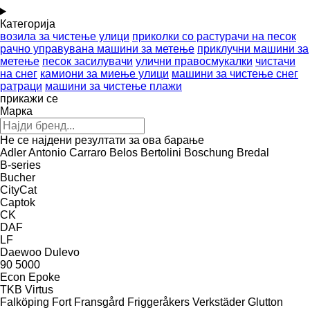
Категорија
возила за чистење улици
приколки со растурачи на песок
рачно управувана машини за метење
приклучни машини за
метење
песок засилувачи
улични правосмукалки
чистачи
на снег
камиони за миење улици
машини за чистење снег
ратраци
машини за чистење плажи
прикажи се
Марка
Не се најдени резултати за ова барање
Adler
Antonio Carraro
Belos
Bertolini
Boschung
Bredal
B-series
Bucher
CityCat
Captok
CK
DAF
LF
Daewoo
Dulevo
90
5000
Econ
Epoke
TKB
Virtus
Falköping
Fort
Fransgård
Friggeråkers Verkstäder
Glutton