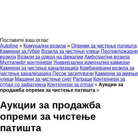
Поставете ваш оглас
Autoline
»
Комунални возила
»
Опреми за чистење патишта
Камиони за ѓубре
Возила за чистење улици
Противпожарни
возила
Возили за одвод на фекалии
Амбулантни возила
Мултилифт контејнери
Универзални комунални камиони
Камиони за чистење канализација
Комбинирани возила за
чистење канализација
Песок засилувачи
Камиони за миење
улици
Машини за чистење снег
Ратраци
Контејнери за
отпад со зафатнина
Контејнери за отпад
»
Аукции за
продажба опреми за чистење патишта
»
Аукции за продажба
опреми за чистење
патишта