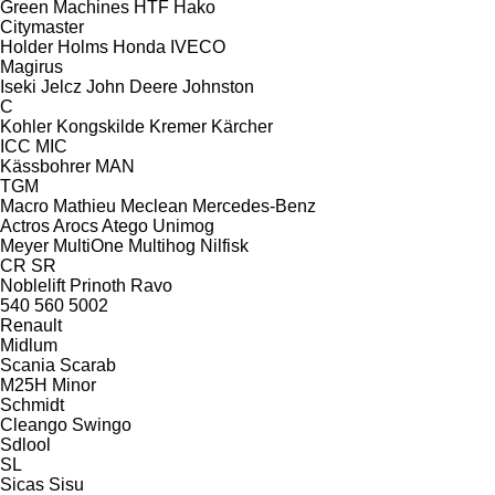
Green Machines
HTF
Hako
Citymaster
Holder
Holms
Honda
IVECO
Magirus
Iseki
Jelcz
John Deere
Johnston
C
Kohler
Kongskilde
Kremer
Kärcher
ICC
MIC
Kässbohrer
MAN
TGM
Macro
Mathieu
Meclean
Mercedes-Benz
Actros
Arocs
Atego
Unimog
Meyer
MultiOne
Multihog
Nilfisk
CR
SR
Noblelift
Prinoth
Ravo
540
560
5002
Renault
Midlum
Scania
Scarab
M25H
Minor
Schmidt
Cleango
Swingo
Sdlool
SL
Sicas
Sisu