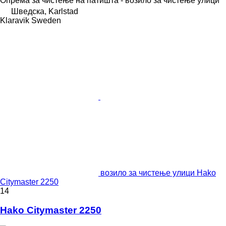
Опрема за чистење на патишта - возило за чистење улици
Шведска, Karlstad
Klaravik Sweden
возило за чистење улици Hako
Citymaster 2250
14
Hako Citymaster 2250