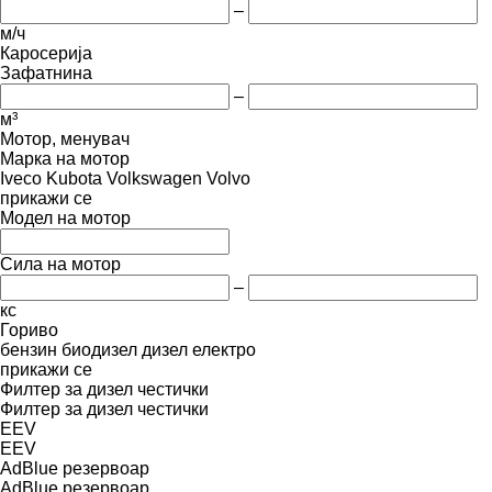
–
м/ч
Каросерија
Зафатнина
–
м³
Мотор, менувач
Марка на мотор
Iveco
Kubota
Volkswagen
Volvo
прикажи се
Модел на мотор
Сила на мотор
–
кс
Гориво
бензин
биодизел
дизел
електро
прикажи се
Филтер за дизел честички
Филтер за дизел честички
EEV
EEV
AdBlue резервоар
AdBlue резервоар