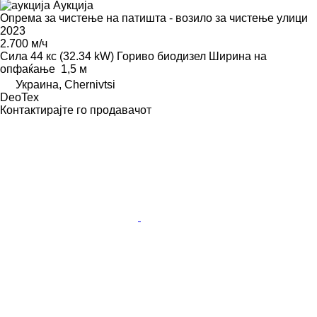
Аукција
Опрема за чистење на патишта - возило за чистење улици
2023
2.700 м/ч
Сила
44 кс (32.34 kW)
Гориво
биодизел
Ширина на
опфаќање
1,5 м
Украина, Chernivtsi
DeoTex
Контактирајте го продавачот