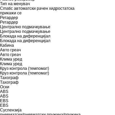
Тип на менувач
Cmatic
автоматски
рачен
хидростатска
прикажи се
Ретардер
Ретардер
Централно подмачкување
Централно подмачкување
Блокада на диференцијал
Блокада на диференцијал
Кабина
Авто греач
Авто греач
Клима уред
Клима уред
Круз контрола (темпомат)
Круз контрола (темпомат)
Тахограф
Тахограф
Оски
ABS
ABS
EBS
EBS
Суспензија
пневматски/пневматски
пружина/пружина