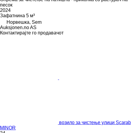
песок
2024
Зафатнина
5 м³
Норвешка, Sem
Auksjonen.no AS
Контактирајте го продавачот
возило за чистење улици Scarab
MINOR