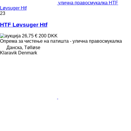
улична правосмукалка HTF
Løvsuger Htf
23
HTF Løvsuger Htf
26,75 €
200 DKK
Опрема за чистење на патишта - улична правосмукалка
Данска, Tølløse
Klaravik Denmark