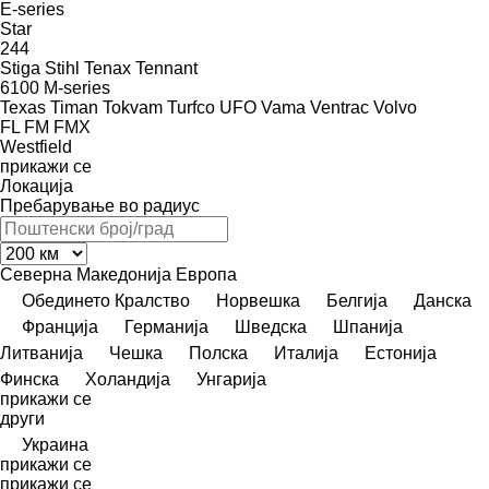
E-series
Star
244
Stiga
Stihl
Tenax
Tennant
6100
M-series
Texas
Timan
Tokvam
Turfco
UFO
Vama
Ventrac
Volvo
FL
FM
FMX
Westfield
прикажи се
Локација
Пребарување во радиус
Северна Македонија
Европа
Обединето Кралство
Норвешка
Белгија
Данска
Франција
Германија
Шведска
Шпанија
Литванија
Чешка
Полска
Италија
Естонија
Финска
Холандија
Унгарија
прикажи се
други
Украина
прикажи се
прикажи се