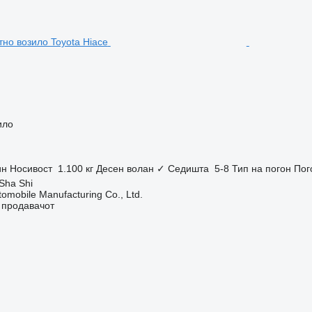
ило
ин
Носивост
1.100 кг
Десен волан
✓
Седишта
5-8
Тип на погон
Пог
Sha Shi
omobile Manufacturing Co., Ltd.
о продавачот