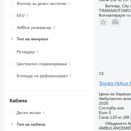
Филтер за дизел честички
Белгија, City 
TRANSAUTOMO
Контактирајте г
EEV
AdBlue резервоар
Тип на менувач
Ретардер
Централно подмачкување
13
Блокада на диференцијал
Toyota HiAce 
Цена на барање
Амбулантно воз
Кабина
2026
Состојба
нов
Euro 5
Десен волан
Сила
120 кс (88
Обединети А
Тип на кабина
AMBULANCEMED