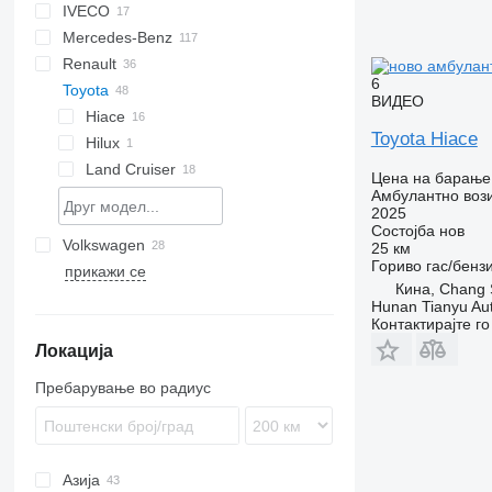
IVECO
X-Series
Tahoe
Jumper
Ducato
Explorer
H-series
Mercedes-Benz
Jumpy
Scudo
F-series
Daily
FVR
Defender
TGA
Renault
Talento
Ranger
TGE
Atego
Caravan
Movano
Boxer
6
Toyota
Tourneo
Sprinter
NV
Vivaro
Expert
C-series
ВИДЕО
Transit
Vito
Patrol
Master
Hiace
Toyota Hiace
Primastar
T-series
Hilux
Urvan
Trafic
Land Cruiser
Цена на барање
Амбулантно воз
2025
Состојба
нов
Volkswagen
25 км
Гориво
гас/бенз
прикажи се
Amarok
S-series
Кина, Chang 
Crafter
XC
Hunan Tianyu Aut
Transporter
Контактирајте г
Локација
Пребарување во радиус
Азија