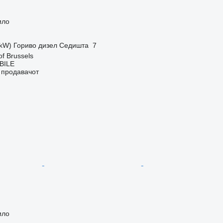
ило
 kW)
Гориво
дизел
Седишта
7
of Brussels
BILE
о продавачот
ило