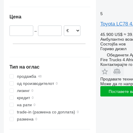
Обединети Арапски Емирати
5
Турција
Цена
Кина
Toyota LC78 
–
45.900 US$
≈ 39
Амбулантно воз
Состојба
нов
Гориво
дизел
Обединети А
Fire Trucks 4 Afri
Контактирајте г
Тип на оглас
продажба
Продавате техни
од производителот
Може да го напр
лизинг
Поставете в
кредит
на рати
trade-in (размена со доплата)
размена