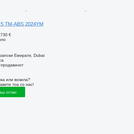
4.5 TM-ABS 2024YM
.730 €
ило
рапски Емирати, Dubai
ca
о продавачот
ка или возила?
авите тоа со нас!
аш оглас