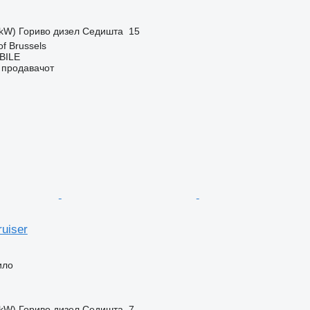
 kW)
Гориво
дизел
Седишта
15
of Brussels
BILE
о продавачот
ruiser
ило
 kW)
Гориво
дизел
Седишта
7