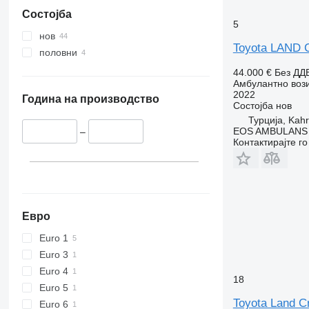
Состојба
5
нов
Toyota LAND
половни
44.000 €
Без ДД
Амбулантно воз
2022
Година на производство
Состојба
нов
Турција, Ka
EOS AMBULANS
–
Контактирајте г
Евро
Euro 1
Euro 3
Euro 4
18
Euro 5
Toyota Land C
Euro 6