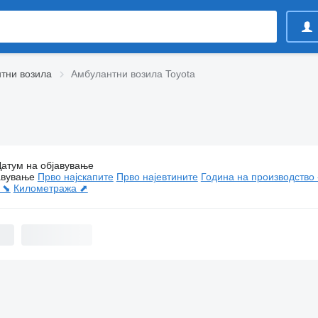
тни возила
Амбулантни возила Toyota
Датум на објавување
Амбулантни возила Toyota
авување
Прво најскапите
Прво најевтините
Година на производство 
 ⬊
Километража ⬈