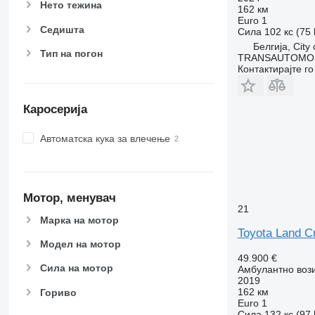
Нето тежина
162 км
Euro 1
Седишта
Сила
102 кс (75
Белгија, City 
Тип на погон
TRANSAUTOMO
Контактирајте г
Каросерија
Автоматска кука за влечење
Мотор, менувач
21
Марка на мотор
Toyota Land C
Модел на мотор
49.900 €
Сила на мотор
Амбулантно воз
2019
162 км
Гориво
Euro 1
Сила
132 кс (97