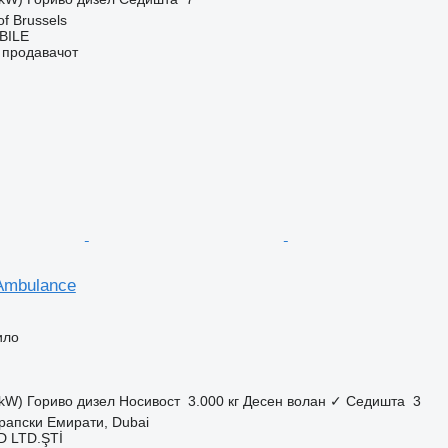
of Brussels
BILE
о продавачот
Ambulance
ило
 kW)
Гориво
дизел
Носивост
3.000 кг
Десен волан
✓
Седишта
3
рапски Емирати, Dubai
 LTD.ŞTİ