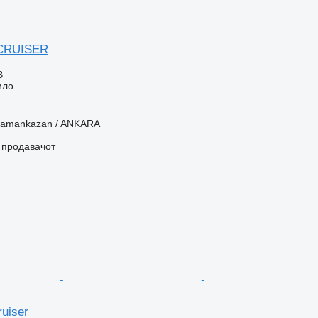
 CRUISER
В
ило
hramankazan / ANKARA
о продавачот
ruiser