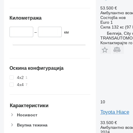
53.500 €
Амбулантно воз
Состојба
нов
Километража
Euro 1
Сила
132 кс (97
–
км
Белгија, City 
TRANSAUTOMO
Контактирајте г
Оскина конфигурација
4x2
4x4
10
Карактеристики
Toyota Hiace
Носивост
33.500 €
Вкупна тежина
Амбулантно воз
2024