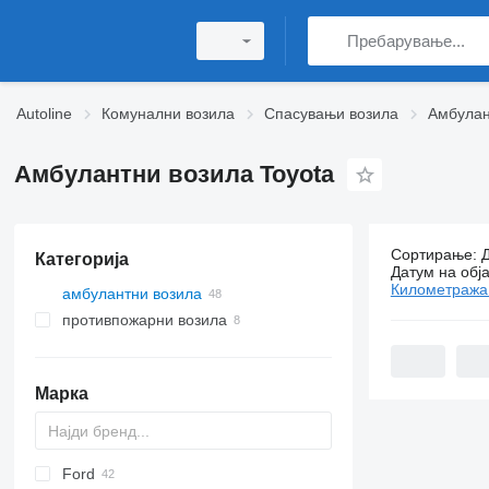
Autoline
Комунални возила
Спасувањи возила
Амбулан
Амбулантни возила Toyota
Сортирање
:
Категорија
48 огласа:
Датум на обј
Километража
амбулантни возила
противпожарни возила
Марка
Ford
2-Series
Express
Berlingo
YA
Doblo