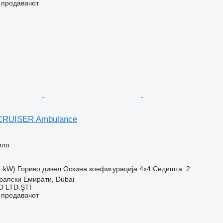
о продавачот
CRUISER Ambulance
ило
4 kW)
Гориво
дизел
Оскина конфигурација
4x4
Седишта
2
рапски Емирати, Dubai
 LTD.ŞTİ
о продавачот