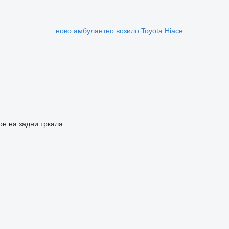
ново амбулантно возило Toyota Hiace
он на задни тркала