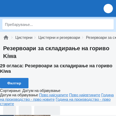
Цистерни
Цистерни и резервоари
Резервоари за с
Резервоари за складирање на гориво
Kiwa
29 огласа:
Резервоари за складирање на гориво
Kiwa
Филтер
Сортирање
:
Датум на објавување
Датум на објавување
Прво најскапите
Прво најевтините
Година
на производство - прво новите
Година на производство - прво
старите