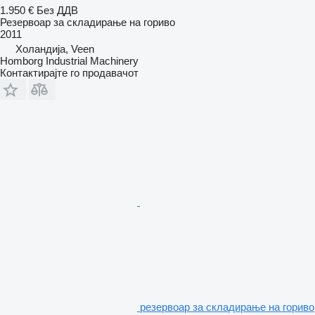
1.950 €
Без ДДВ
Резервоар за складирање на гориво
2011
Холандија, Veen
Homborg Industrial Machinery
Контактирајте го продавачот
резервоар за складирање на гориво