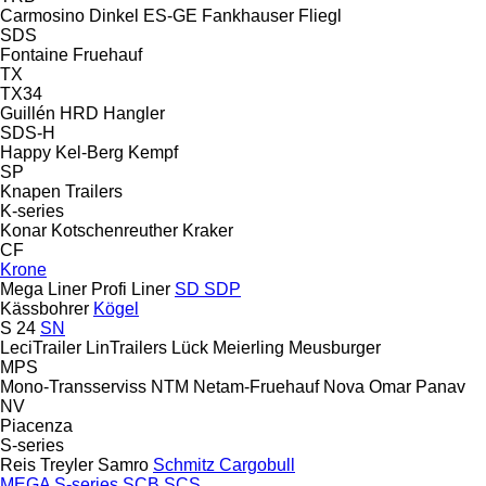
Carmosino
Dinkel
ES-GE
Fankhauser
Fliegl
SDS
Fontaine
Fruehauf
TX
TX34
Guillén
HRD
Hangler
SDS-H
Happy
Kel-Berg
Kempf
SP
Knapen Trailers
K-series
Konar
Kotschenreuther
Kraker
CF
Krone
Mega Liner
Profi Liner
SD
SDP
Kässbohrer
Kögel
S 24
SN
LeciTrailer
LinTrailers
Lück
Meierling
Meusburger
MPS
Mono-Transserviss
NTM
Netam-Fruehauf
Nova
Omar
Panav
NV
Piacenza
S-series
Reis Treyler
Samro
Schmitz Cargobull
MEGA
S-series
SCB
SCS