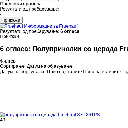
Предложи промена
Резултати од пребарување:
-
прикажи
Информации за Fruehauf
Резултати од пребарување:
6 огласа
Прикажи
6 огласа:
Полуприколки со церада Fr
Филтер
Сортирање
:
Датум на објавување
Датум на објавување
Прво најскапите
Прво најевтините
Го
49