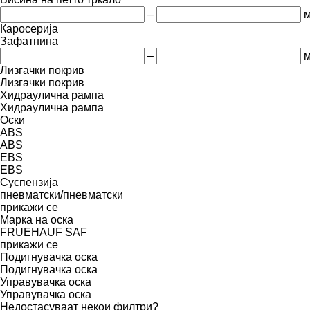
–
Каросерија
Зафатнина
–
м
Лизгачки покрив
Лизгачки покрив
Хидраулична рампа
Хидраулична рампа
Оски
ABS
ABS
EBS
EBS
Суспензија
пневматски/пневматски
прикажи се
Марка на оска
FRUEHAUF
SAF
прикажи се
Подигнувачка оска
Подигнувачка оска
Управувачка оска
Управувачка оска
Недостасуваат некои филтри?