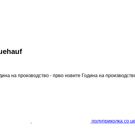
uehauf
дина на производство - прво новите
Година на производство
полуприколка со ц