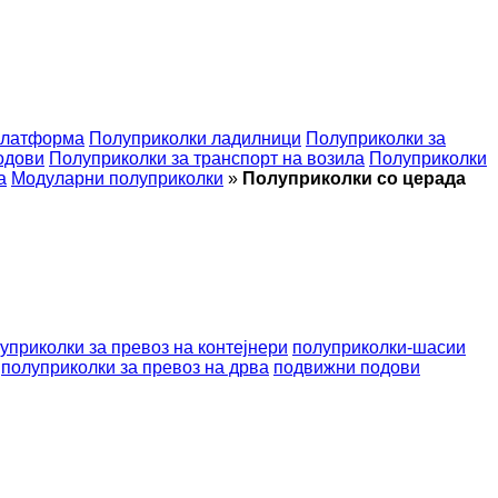
платформа
Полуприколки ладилници
Полуприколки за
одови
Полуприколки за транспорт на возила
Полуприколки
а
Модуларни полуприколки
»
Полуприколки со церада
уприколки за превоз на контејнери
полуприколки-шасии
полуприколки за превоз на дрва
подвижни подови