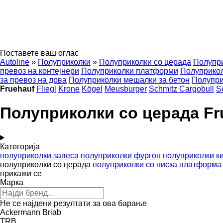
Поставете ваш оглас
Autoline
»
Полуприколки
»
Полуприколки со церада
Полупри
превоз на контејнери
Полуприколки платформи
Полуприко
за превоз на дрва
Полуприколки мешалки за бетон
Полупри
Fruehauf
Fliegl
Krone
Kögel
Meusburger
Schmitz Cargobull
S
Полуприколки со церада Fr
Категорија
полуприколки завеса
полуприколки фургон
полуприколки к
полуприколки со церада
полуприколки со ниска платформа
прикажи се
Марка
Не се најдени резултати за ова барање
Ackermann
Briab
TRB