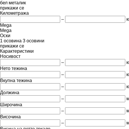
бел
металик
прикажи се
Километража
–
к
Mega
Mega
Оски
1 осовина
3 осовини
прикажи се
Карактеристики
Носивост
–
к
Нето тежина
–
к
Вкупна тежина
–
к
Должина
–
Широчина
–
Височина
–
Висина на петто тркало