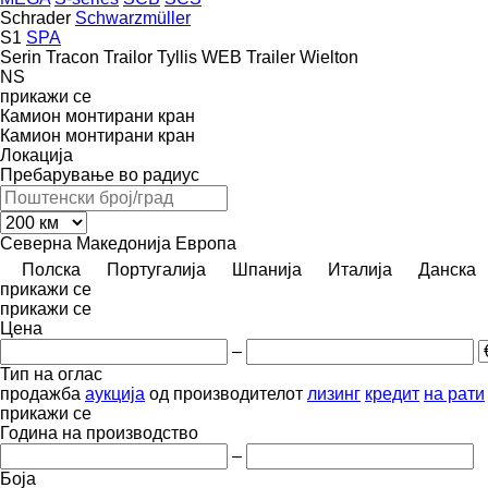
Schrader
Schwarzmüller
S1
SPA
Serin
Tracon
Trailor
Tyllis
WEB Trailer
Wielton
NS
прикажи се
Камион монтирани кран
Камион монтирани кран
Локација
Пребарување во радиус
Северна Македонија
Европа
Полска
Португалија
Шпанија
Италија
Данска
прикажи се
прикажи се
Цена
–
Тип на оглас
продажба
аукција
од производителот
лизинг
кредит
на рати
прикажи се
Година на производство
–
Боја