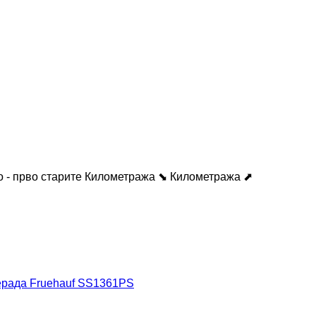
 - прво старите
Километража ⬊
Километража ⬈
ерада Fruehauf SS1361PS