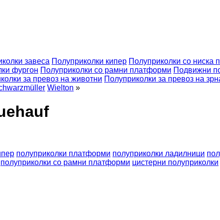
колки завеса
Полуприколки кипер
Полуприколки со ниска 
лки фургон
Полуприколки со рамни платформи
Подвижни п
колки за превоз на животни
Полуприколки за превоз на зрн
chwarzmüller
Wielton
»
uehauf
ипер
полуприколки платформи
полуприколки ладилници
пол
полуприколки со рамни платформи
цистерни полуприколки