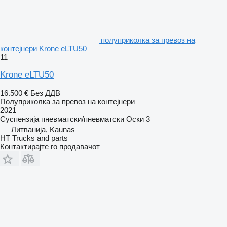
полуприколка за превоз на
контејнери Krone eLTU50
11
Krone eLTU50
16.500 €
Без ДДВ
Полуприколка за превоз на контејнери
2021
Суспензија
пневматски/пневматски
Оски
3
Литванија, Kaunas
HT Trucks and parts
Контактирајте го продавачот