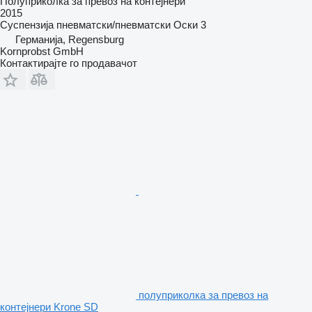
Полуприколка за превоз на контејнери
2015
Суспензија
пневматски/пневматски
Оски
3
Германија, Regensburg
Kornprobst GmbH
Контактирајте го продавачот
полуприколка за превоз на
контејнери Krone SD