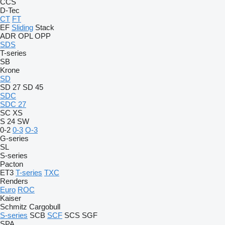
CCS
D-Tec
CT
FT
EF
Sliding
Stack
ADR
OPL
OPP
SDS
T-series
SB
Krone
SD
SD 27
SD 45
SDC
SDC 27
SC
XS
S 24
SW
0-2
0-3
O-3
G-series
SL
S-series
Pacton
ET3
T-series
TXC
Renders
Euro
ROC
Kaiser
Schmitz Cargobull
S-series
SCB
SCF
SCS
SGF
SPA