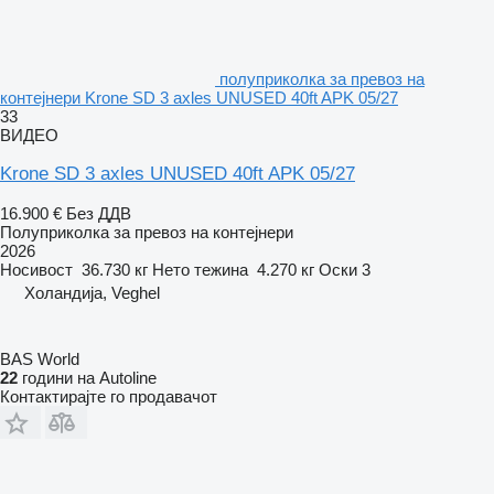
полуприколка за превоз на
контејнери Krone SD 3 axles UNUSED 40ft APK 05/27
33
ВИДЕО
Krone SD 3 axles UNUSED 40ft APK 05/27
16.900 €
Без ДДВ
Полуприколка за превоз на контејнери
2026
Носивост
36.730 кг
Нето тежина
4.270 кг
Оски
3
Холандија, Veghel
BAS World
22
години на Autoline
Контактирајте го продавачот