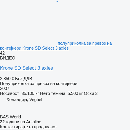
полуприколка за превоз на
контејнери Krone SD Select 3 axles
42
ВИДЕО
Krone SD Select 3 axles
2.850 €
Без ДДВ
Полуприколка за превоз на контејнери
2007
Носивост
35.100 кг
Нето тежина
5.900 кг
Оски
3
Холандија, Veghel
BAS World
22
години на Autoline
Контактирајте го продавачот