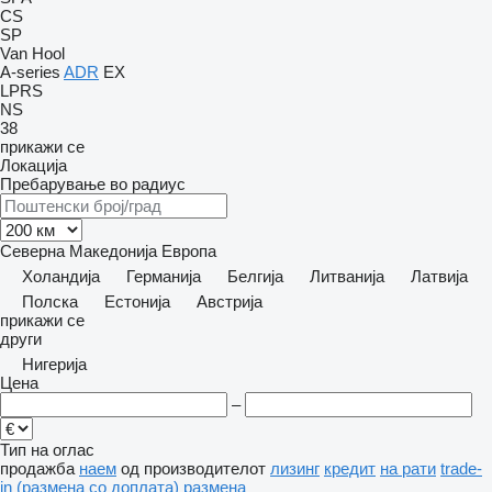
CS
SP
Van Hool
A-series
ADR
EX
LPRS
NS
38
прикажи се
Локација
Пребарување во радиус
Северна Македонија
Европа
Холандија
Германија
Белгија
Литванија
Латвија
Полска
Естонија
Австрија
прикажи се
други
Нигерија
Цена
–
Тип на оглас
продажба
наем
од производителот
лизинг
кредит
на рати
trade-
in (размена со доплата)
размена