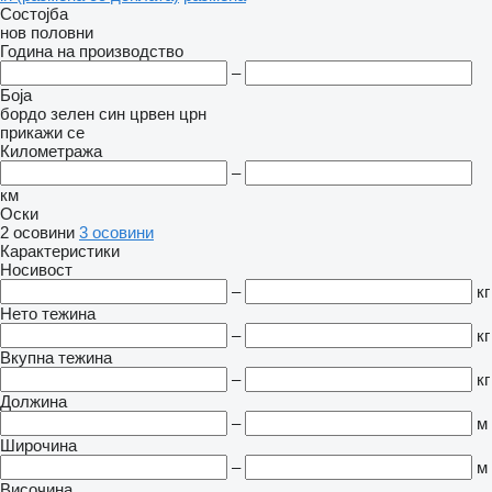
Состојба
нов
половни
Година на производство
–
Боја
бордо
зелен
син
црвен
црн
прикажи се
Километража
–
км
Оски
2 осовини
3 осовини
Карактеристики
Носивост
–
кг
Нето тежина
–
кг
Вкупна тежина
–
кг
Должина
–
м
Широчина
–
м
Височина