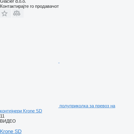
Glacier d.o.o.
Контактирајте го продавачот
полуприколка за превоз на
контејнери Krone SD
11
ВИДЕО
Krone SD