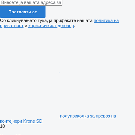
Претплати се
Со кликнувањето тука, ја прифаќате нашата
политика на
приватност
и
корисничкиот договор
.
полуприколка за превоз на
контејнери Krone SD
10