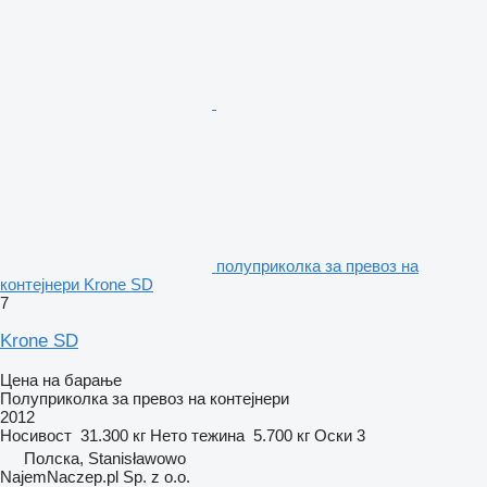
полуприколка за превоз на
контејнери Krone SD
7
Krone SD
Цена на барање
Полуприколка за превоз на контејнери
2012
Носивост
31.300 кг
Нето тежина
5.700 кг
Оски
3
Полска, Stanisławowo
NajemNaczep.pl Sp. z o.o.