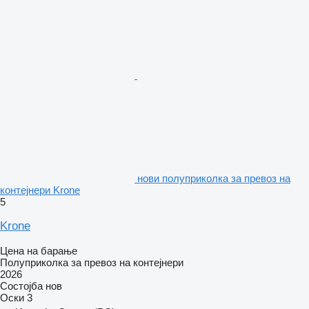
нови полуприколка за превоз на
контејнери Krone
5
Krone
Цена на барање
Полуприколка за превоз на контејнери
2026
Состојба
нов
Оски
3