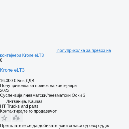
полуприколка за превоз на
контејнери Krone eLT3
8
Krone eLT3
16.000 €
Без ДДВ
Полуприколка за превоз на контејнери
2022
Суспензија
пневматски/пневматски
Оски
3
Литванија, Kaunas
HT Trucks and parts
Контактирајте го продавачот
Претплатете се да добивате нови огласи од овој оддел