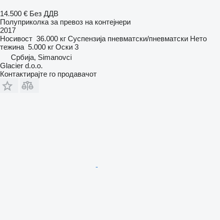
14.500 €
Без ДДВ
Полуприколка за превоз на контејнери
2017
Носивост
36.000 кг
Суспензија
пневматски/пневматски
Нето
тежина
5.000 кг
Оски
3
Србија, Simanovci
Glacier d.o.o.
Контактирајте го продавачот