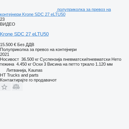
полуприколка за превоз на
контејнери Krone SDC 27 eLTU50
23
ВИДЕО
Krone SDC 27 eLTU50
15.500 €
Без ДДВ
Полуприколка за превоз на контејнери
2021
Носивост
36.500 кг
Суспензија
пневматски/пневматски
Нето
тежина
4.450 кг
Оски
3
Висина на петто тркало
1.120 мм
Литванија, Kaunas
HT Trucks and parts
Контактирајте го продавачот