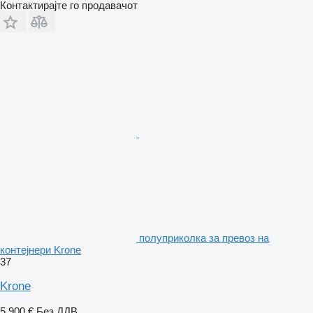
Контактирајте го продавачот
полуприколка за превоз на
контејнери Krone
37
Krone
5.900 €
Без ДДВ