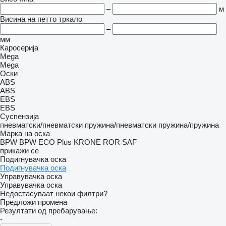
–
м
Висина на петто тркало
–
мм
Каросерија
Mega
Mega
Оски
ABS
ABS
EBS
EBS
Суспензија
пневматски/пневматски
пружина/пневматски
пружина/пружина
Марка на оска
BPW
BPW ECO Plus
KRONE
ROR
SAF
прикажи се
Подигнувачка оска
Подигнувачка оска
Управувачка оска
Управувачка оска
Недостасуваат некои филтри?
Предложи промена
Резултати од пребарување:
-