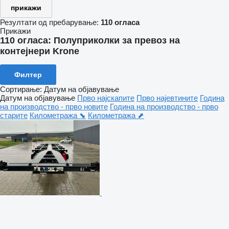
прикажи
Резултати од пребарување:
110 огласа
Прикажи
110 огласа:
Полуприколки за превоз на
контејнери Krone
Филтер
Сортирање
:
Датум на објавување
Датум на објавување
Прво најскапите
Прво најевтините
Година
на производство - прво новите
Година на производство - прво
старите
Километража ⬊
Километража ⬈