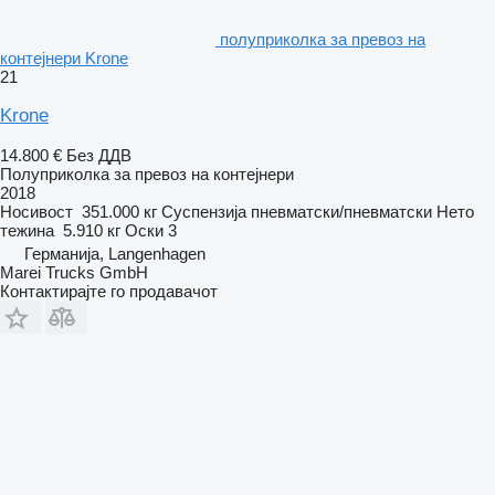
полуприколка за превоз на
контејнери Krone
21
Krone
14.800 €
Без ДДВ
Полуприколка за превоз на контејнери
2018
Носивост
351.000 кг
Суспензија
пневматски/пневматски
Нето
тежина
5.910 кг
Оски
3
Германија, Langenhagen
Marei Trucks GmbH
Контактирајте го продавачот