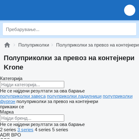
Полуприколки
Полуприколки за превоз на контејнери
Полуприколки за превоз на контејнери
Krone
Категорија
Не се најдени резултати за ова барање
полуприколки завеса
полуприколки ладилници
полуприколки
фургон
полуприколки за превоз на контејнери
прикажи се
Марка
Не се најдени резултати за ова барање
2 series
3 series
4 series
5 series
ADR
BPO