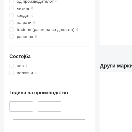
од производителот
лизинг
кредит
на рати
trade-in (размена со доплата)
размена
Состојба
Други марк
нов
половни
Година на производство
–