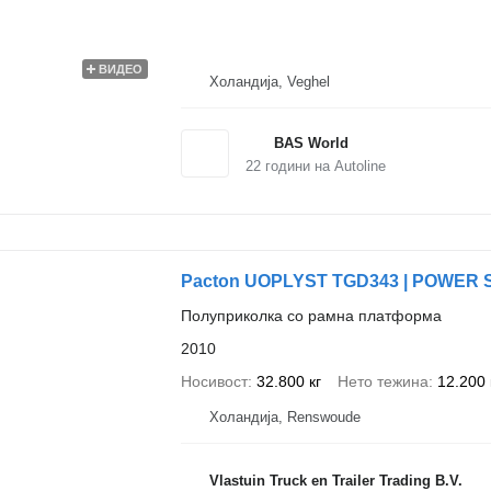
ВИДЕО
Холандија, Veghel
BAS World
22
години на Autoline
Pacton UOPLYST TGD343 | POWER 
Полуприколка со рамна платформа
2010
Носивост
32.800 кг
Нето тежина
12.200 
Холандија, Renswoude
Vlastuin Truck en Trailer Trading B.V.