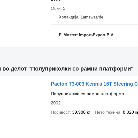
Оски
3
Холандија, Lamswaarde
P. Mostert Import-Export B.V.
и во делот "Полуприколки со рамни платформи"
Pacton T3-003 Kennis 16T Steering 
Полуприколка со рамна платформа
2002
Носивост
39.980 кг
Нето тежина
8.020 к