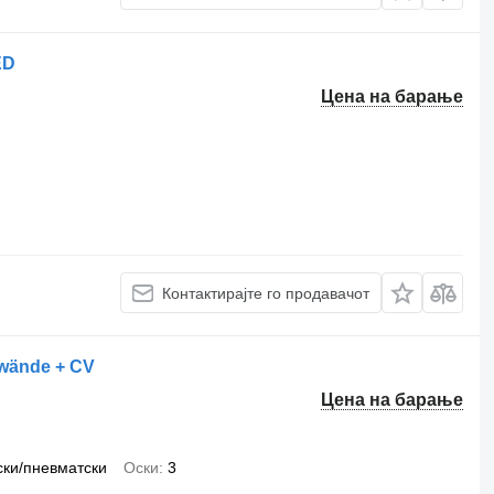
ED
Цена на барање
Контактирајте го продавачот
dwände + CV
Цена на барање
ски/пневматски
Оски
3