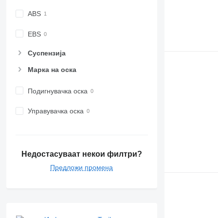
ABS
EBS
Суспензија
Марка на оска
Подигнувачка оска
Управувачка оска
Недостасуваат некои филтри?
Предложи промена