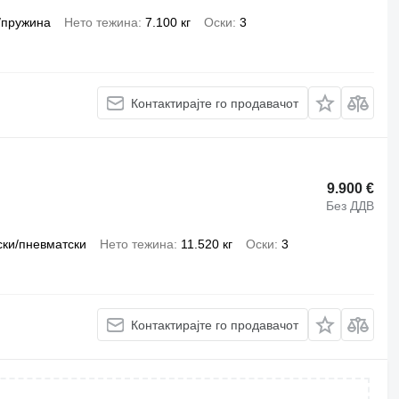
/пружина
Нето тежина
7.100 кг
Оски
3
Контактирајте го продавачот
9.900 €
Без ДДВ
ски/пневматски
Нето тежина
11.520 кг
Оски
3
Контактирајте го продавачот