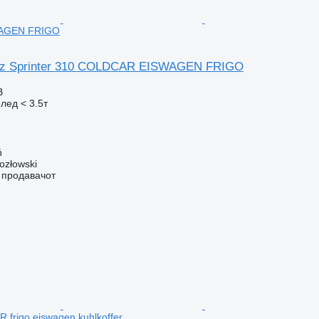
AGEN FRIGO
nz Sprinter 310 COLDCAR EISWAGEN FRIGO
В
лед < 3.5т
ń
ozłowski
о продавачот
rigo eiswagen kuhlkoffer