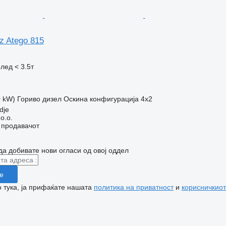
z Atego 815
лед < 3.5т
0 kW)
Гориво
дизел
Оскина конфигурација
4x2
dje
.o.o.
о продавачот
да добивате нови огласи од овој оддел
е
 тука, ја прифаќате нашата
политика на приватност
и
корисничкиот