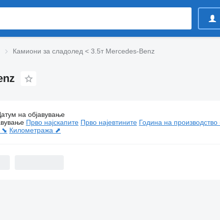
Камиони за сладолед < 3.5т Mercedes-Benz
enz
Датум на објавување
Камиони за сладолед < 3.5т Mercedes-Benz
авување
Прво најскапите
Прво најевтините
Година на производство 
 ⬊
Километража ⬈