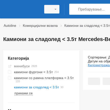
Autoline
Комерцијални возила
Камиони за сладолед < 3.5т
Камиони за сладолед < 3.5т Mercedes-B
Сортирање
:
Категорија
30 огласа:
Датум на обј
Километража
минибуси
камиони фургони < 3.5т
камиони со рамна платформа < 3.5т
камиони за сладолед < 3.5т
прикажи се