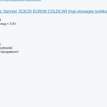
 Sprinter 313CDI EURO6 COLDCAR frigo eiswagen kuhlkof
В
лед < 3.5т
ń
ozłowski
о продавачот