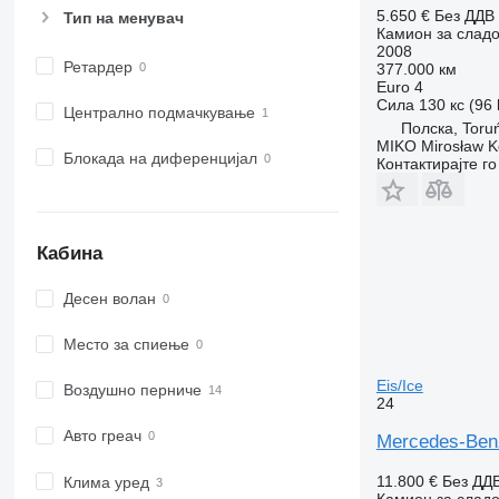
5.650 €
Без ДДВ
Тип на менувач
Камион за сладо
2008
Ретардер
377.000 км
Euro 4
Сила
130 кс (96
Централно подмачкување
Полска, Toru
MIKO Mirosław K
Блокада на диференцијал
Контактирајте г
Кабина
Десен волан
Место за спиење
Eis/Ice
Воздушно перниче
24
Авто греач
Mercedes-Benz
11.800 €
Без ДД
Клима уред
Камион за сладо