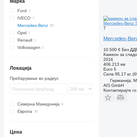
Марка
Ford
IVECO
E-series
Mercedes-Benz S
Mercedes-Benz
Transit
Daily
7
Opel
Atego
Mercedes-Benz
Renault
Sprinter
Movano
Atego 815
Volkswagen
Master
Sprinter 310
10.500 €
Без ДД
Камион за сладо
LT
Sprinter 311
2016
Sprinter 313
406.213 км
Локација
Euro 5
Sprinter 314
Сила
95.17 кс (
Пребарување во радиус
Германија, M
AIS GmbH
Контактирајте г
Северна Македонија
Европа
Германија
Полска
Цена
Литванија