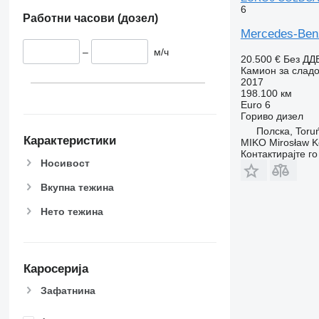
6
Работни часови (дозел)
Mercedes-Benz
–
м/ч
20.500 €
Без ДД
Камион за сладо
2017
198.100 км
Euro 6
Гориво
дизел
Полска, Toru
Карактеристики
MIKO Mirosław K
Контактирајте г
Носивост
Вкупна тежина
Нето тежина
Каросерија
Зафатнина