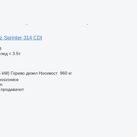
 Sprinter 314 CDI
В
лед < 3.5т
5 kW)
Гориво
дизел
Носивост
960 кг
boszowice
gn
о продавачот