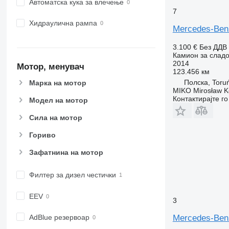
Автоматска кука за влечење
7
Хидраулична рампа
Mercedes-Benz
3.100 €
Без ДДВ
Камион за сладо
2014
Мотор, менувач
123.456 км
Полска, Toru
Марка на мотор
MIKO Mirosław K
Контактирајте г
Модел на мотор
Сила на мотор
Гориво
Зафатнина на мотор
Филтер за дизел честички
EEV
3
AdBlue резервоар
Mercedes-Benz