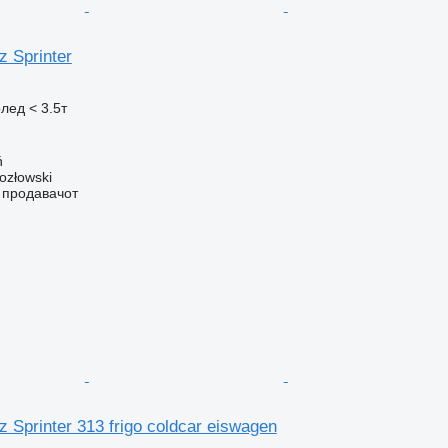
 Sprinter
лед < 3.5т
ń
ozłowski
о продавачот
 Sprinter 313 frigo coldcar eiswagen