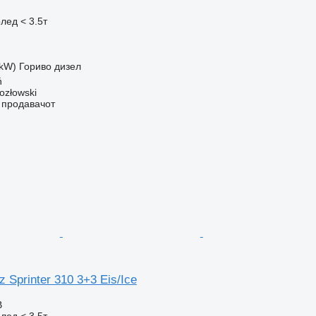
лед < 3.5т
 kW)
Гориво
дизел
ń
ozłowski
о продавачот
 Sprinter 310 3+3 Eis/Ice
В
лед < 3.5т