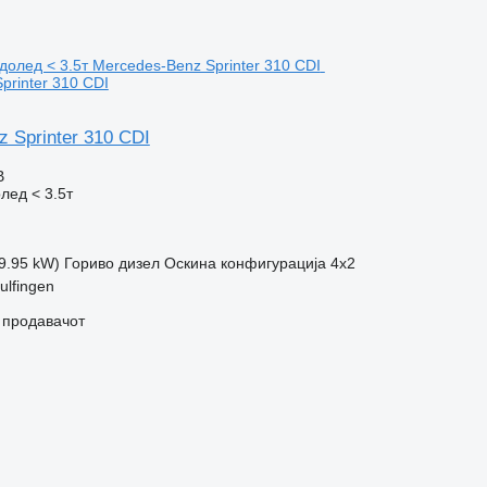
printer 310 CDI
 Sprinter 310 CDI
В
лед < 3.5т
69.95 kW)
Гориво
дизел
Оскина конфигурација
4x2
ulfingen
о продавачот