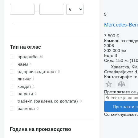
Хрватска
–
Шпанија
5
Mercedes-Ben
7.500 €
Камион за сладо
2006
Тип на оглас
302.000 км
Euro 3
продажба
Сила
150 кс (11
наем
Хрватска, Kla
од производителот
Croatiaprijevoz d
Контактирајте г
лизинг
кредит
Претплатете се 
на рати
trade-in (размена со доплата)
Претплати с
размена
Со кликнувањето
Година на производство