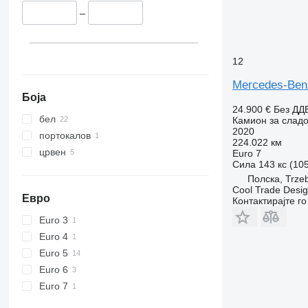
–
12
Mercedes-Benz
Боја
24.900 €
Без ДД
бел
Камион за сладо
2020
портокалов
224.022 км
црвен
Euro 7
Сила
143 кс (10
Полска, Trze
Cool Trade Desi
Евро
Контактирајте г
Euro 3
Euro 4
Euro 5
Euro 6
Euro 7