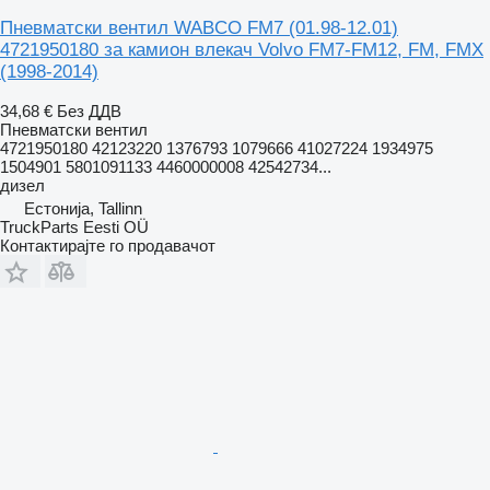
Пневматски вентил WABCO FM7 (01.98-12.01)
4721950180 за камион влекач Volvo FM7-FM12, FM, FMX
(1998-2014)
34,68 €
Без ДДВ
Пневматски вентил
4721950180 42123220 1376793 1079666 41027224 1934975
1504901 5801091133 4460000008 42542734...
дизел
Естонија, Tallinn
TruckParts Eesti OÜ
Контактирајте го продавачот