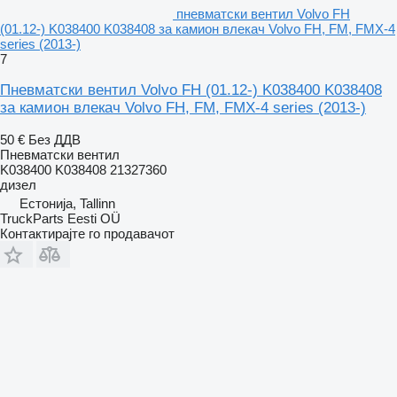
пневматски вентил Volvo FH
(01.12-) K038400 K038408 за камион влекач Volvo FH, FM, FMX-4
series (2013-)
7
Пневматски вентил Volvo FH (01.12-) K038400 K038408
за камион влекач Volvo FH, FM, FMX-4 series (2013-)
50 €
Без ДДВ
Пневматски вентил
K038400 K038408 21327360
дизел
Естонија, Tallinn
TruckParts Eesti OÜ
Контактирајте го продавачот