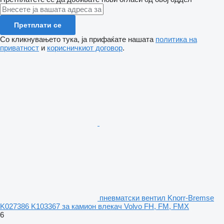
Претплати се
Со кликнувањето тука, ја прифаќате нашата
политика на
приватност
и
корисничкиот договор
.
пневматски вентил Knorr-Bremse
K027386 K103367 за камион влекач Volvo FH, FM, FMX
6