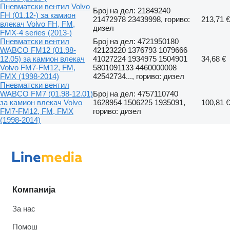
Пневматски вентил Volvo
Број на дел: 21849240
FH (01.12-) за камион
21472978 23439998, гориво:
213,71 €
влекач Volvo FH, FM,
дизел
FMX-4 series (2013-)
Пневматски вентил
Број на дел: 4721950180
WABCO FM12 (01.98-
42123220 1376793 1079666
12.05) за камион влекач
41027224 1934975 1504901
34,68 €
Volvo FM7-FM12, FM,
5801091133 4460000008
FMX (1998-2014)
42542734..., гориво: дизел
Пневматски вентил
WABCO FM7 (01.98-12.01)
Број на дел: 4757110740
за камион влекач Volvo
1628954 1506225 1935091,
100,81 €
FM7-FM12, FM, FMX
гориво: дизел
(1998-2014)
Компанија
За нас
Помош