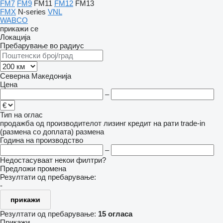
FM7
FM9
FM11
FM12
FM13
FMX
N-series
VNL
WABCO
прикажи се
Локација
Пребарување во радиус
Северна Македонија
Цена
–
Тип на оглас
продажба
од производителот
лизинг
кредит
на рати
trade-in
(размена со доплата)
размена
Година на производство
–
Недостасуваат некои филтри?
Предложи промена
Резултати од пребарување:
-
прикажи
Резултати од пребарување:
15 огласа
Прикажи