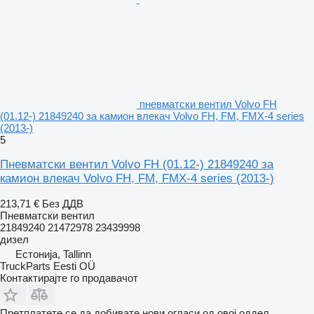
пневматски вентил Volvo FH
(01.12-) 21849240 за камион влекач Volvo FH, FM, FMX-4 series
(2013-)
5
Пневматски вентил Volvo FH (01.12-) 21849240 за
камион влекач Volvo FH, FM, FMX-4 series (2013-)
213,71 €
Без ДДВ
Пневматски вентил
21849240 21472978 23439998
дизел
Естонија, Tallinn
TruckParts Eesti OÜ
Контактирајте го продавачот
Претплатете се да добивате нови огласи од овој оддел