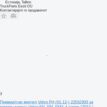
Естонија, Tallinn
TruckParts Eesti OÜ
Контактирајте го продавачот
3
Пневматски вентил Volvo FH (01.12-) 22032303 за
камион влекач Volvo FH, FM, FMX-4 series (2013-)