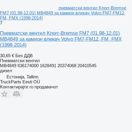
пневматски вентил Knorr-Bremse
FM7 (01.98-12.01) MB4849 за камион влекач Volvo FM7-FM12,
FM, FMX (1998-2014)
7
Пневматски вентил Knorr-Bremse FM7 (01.98-12.01)
MB4849 за камион влекач Volvo FM7-FM12, FM, FMX
(1998-2014)
30,65 €
Без ДДВ
Пневматски вентил
MB4849 II36174000 1628491 20374068 20410545
дизел
Естонија, Tallinn
TruckParts Eesti OÜ
Контактирајте го продавачот