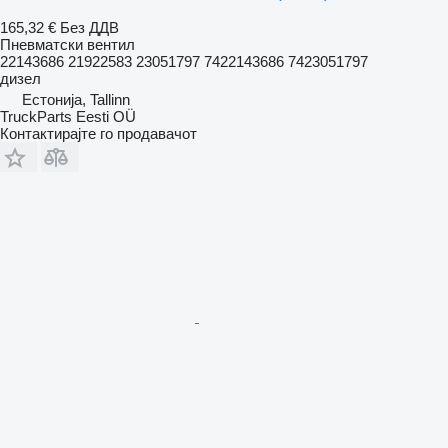
165,32 €
Без ДДВ
Пневматски вентил
22143686 21922583 23051797 7422143686 7423051797
дизел
Естонија, Tallinn
TruckParts Eesti OÜ
Контактирајте го продавачот