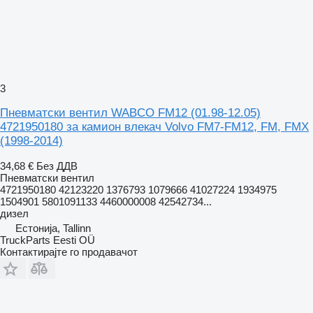
3
Пневматски вентил WABCO FM12 (01.98-12.05)
4721950180 за камион влекач Volvo FM7-FM12, FM, FMX
(1998-2014)
34,68 €
Без ДДВ
Пневматски вентил
4721950180 42123220 1376793 1079666 41027224 1934975
1504901 5801091133 4460000008 42542734...
дизел
Естонија, Tallinn
TruckParts Eesti OÜ
Контактирајте го продавачот