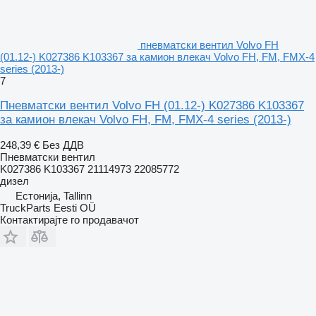
пневматски вентил Volvo FH
(01.12-) K027386 K103367 за камион влекач Volvo FH, FM, FMX-4
series (2013-)
7
Пневматски вентил Volvo FH (01.12-) K027386 K103367
за камион влекач Volvo FH, FM, FMX-4 series (2013-)
248,39 €
Без ДДВ
Пневматски вентил
K027386 K103367 21114973 22085772
дизел
Естонија, Tallinn
TruckParts Eesti OÜ
Контактирајте го продавачот