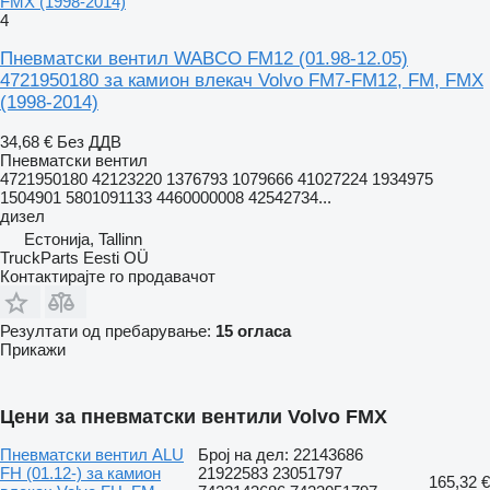
FMX (1998-2014)
4
Пневматски вентил WABCO FM12 (01.98-12.05)
4721950180 за камион влекач Volvo FM7-FM12, FM, FMX
(1998-2014)
34,68 €
Без ДДВ
Пневматски вентил
4721950180 42123220 1376793 1079666 41027224 1934975
1504901 5801091133 4460000008 42542734...
дизел
Естонија, Tallinn
TruckParts Eesti OÜ
Контактирајте го продавачот
Резултати од пребарување:
15 огласа
Прикажи
Цени за пневматски вентили Volvo FMX
Пневматски вентил ALU
Број на дел: 22143686
FH (01.12-) за камион
21922583 23051797
165,32 €