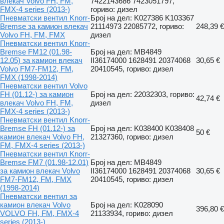
влекач Volvo FH, FM,
7422143686 7423051797,
FMX-4 series (2013-)
гориво: дизел
Пневматски вентил Knorr-
Број на дел: K027386 K103367
Bremse за камион влекач
21114973 22085772, гориво:
248,39 €
Volvo FH, FM, FMX
дизел
Пневматски вентил Knorr-
Bremse FM12 (01.98-
Број на дел: MB4849
12.05) за камион влекач
II36174000 1628491 20374068
30,65 €
Volvo FM7-FM12, FM,
20410545, гориво: дизел
FMX (1998-2014)
Пневматски вентил Volvo
FH (01.12-) за камион
Број на дел: 22032303, гориво:
42,74 €
влекач Volvo FH, FM,
дизел
FMX-4 series (2013-)
Пневматски вентил Knorr-
Bremse FH (01.12-) за
Број на дел: K038400 K038408
50 €
камион влекач Volvo FH,
21327360, гориво: дизел
FM, FMX-4 series (2013-)
Пневматски вентил Knorr-
Bremse FM7 (01.98-12.01)
Број на дел: MB4849
за камион влекач Volvo
II36174000 1628491 20374068
30,65 €
FM7-FM12, FM, FMX
20410545, гориво: дизел
(1998-2014)
Пневматски вентил за
камион влекач Volvo
Број на дел: K028090
396,80 €
VOLVO FH, FM, FMX-4
21133934, гориво: дизел
series (2013-)