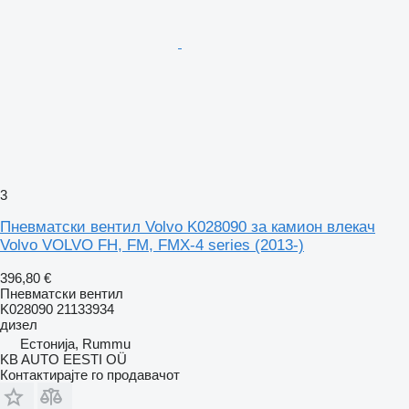
3
Пневматски вентил Volvo K028090 за камион влекач
Volvo VOLVO FH, FM, FMX-4 series (2013-)
396,80 €
Пневматски вентил
K028090 21133934
дизел
Естонија, Rummu
KB AUTO EESTI OÜ
Контактирајте го продавачот