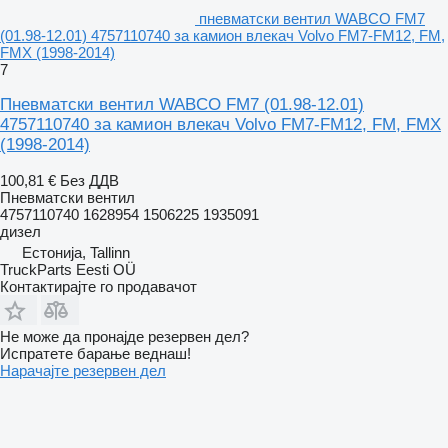
пневматски вентил WABCO FM7
(01.98-12.01) 4757110740 за камион влекач Volvo FM7-FM12, FM,
FMX (1998-2014)
7
Пневматски вентил WABCO FM7 (01.98-12.01)
4757110740 за камион влекач Volvo FM7-FM12, FM, FMX
(1998-2014)
100,81 €
Без ДДВ
Пневматски вентил
4757110740 1628954 1506225 1935091
дизел
Естонија, Tallinn
TruckParts Eesti OÜ
Контактирајте го продавачот
Не може да пронајде резервен дел?
Испратете барање веднаш!
Нарачајте резервен дел