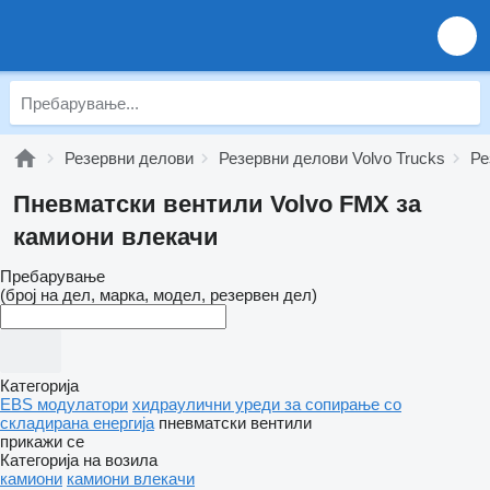
Резервни делови
Резервни делови Volvo Trucks
Ре
Пневматски вентили Volvo FMX за
камиони влекачи
Пребарување
(број на дел, марка, модел, резервен дел)
Категорија
EBS модулатори
хидраулични уреди за сопирање со
складирана енергија
пневматски вентили
прикажи се
Категорија на возила
камиони
камиони влекачи