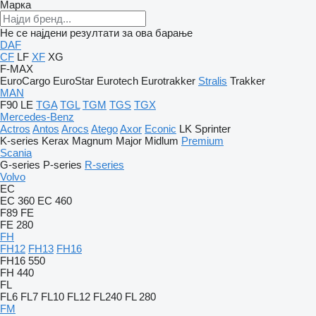
Марка
Не се најдени резултати за ова барање
DAF
CF
LF
XF
XG
F-MAX
EuroCargo
EuroStar
Eurotech
Eurotrakker
Stralis
Trakker
MAN
F90
LE
TGA
TGL
TGM
TGS
TGX
Mercedes-Benz
Actros
Antos
Arocs
Atego
Axor
Econic
LK
Sprinter
K-series
Kerax
Magnum
Major
Midlum
Premium
Scania
G-series
P-series
R-series
Volvo
EC
EC 360
EC 460
F89
FE
FE 280
FH
FH12
FH13
FH16
FH16 550
FH 440
FL
FL6
FL7
FL10
FL12
FL240
FL 280
FM