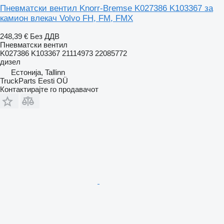
Пневматски вентил Knorr-Bremse K027386 K103367 за
камион влекач Volvo FH, FM, FMX
248,39 €
Без ДДВ
Пневматски вентил
K027386 K103367 21114973 22085772
дизел
Естонија, Tallinn
TruckParts Eesti OÜ
Контактирајте го продавачот