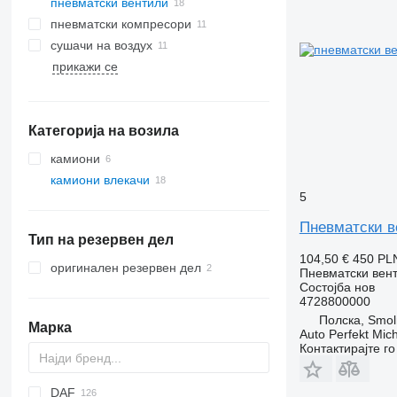
пневматски вентили
пневматски компресори
сушачи на воздух
прикажи се
Категорија на возила
камиони
камиони влекачи
5
Пневматски в
Тип на резервен дел
104,50 €
450 PL
оригинален резервен дел
Пневматски вен
Состојба
нов
4728800000
Полска, Smol
Марка
Auto Perfekt Mic
Контактирајте г
DAF