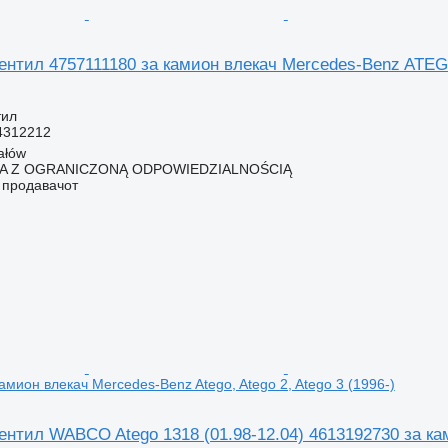
ентил 4757111180 за камион влекач Mercedes-Benz ATE
тил
4312212
ałów
KA Z OGRANICZONĄ ODPOWIEDZIALNOŚCIĄ
о продавачот
амион влекач Mercedes-Benz Atego, Atego 2, Atego 3 (1996-)
нтил WABCO Atego 1318 (01.98-12.04) 4613192730 за кам