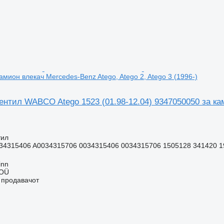
амион влекач Mercedes-Benz Atego, Atego 2, Atego 3 (1996-)
нтил WABCO Atego 1523 (01.98-12.04) 9347050050 за кам
тил
34315406 A0034315706 0034315406 0034315706 1505128 341420 1
inn
 OÜ
о продавачот