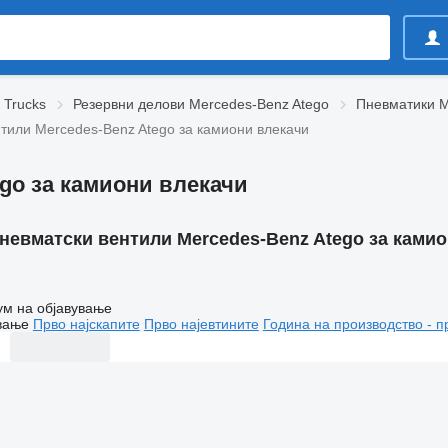
 Trucks
Резервни делови Mercedes-Benz Atego
Пневматики M
тили Mercedes-Benz Atego за камиони влекачи
go за камиони влекачи
невматски вентили Mercedes-Benz Atego за камио
ум на објавување
вање
Прво најскапите
Прво најевтините
Година на производство - п