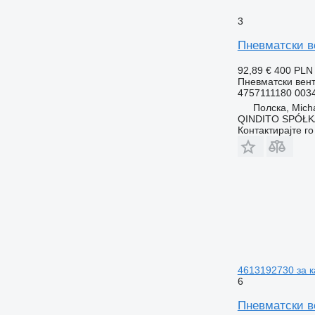
3
Пневматски в
92,89 €
400 PLN
Пневматски вен
4757111180 003
Полска, Mich
QINDITO SPÓŁ
Контактирајте г
4613192730 за к
6
Пневматски ве