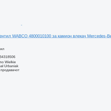
вентил WABCO 4800010100 за камион влекач Mercedes
тил
34318506
no Wielkie
hał Urbaniak
о продавачот