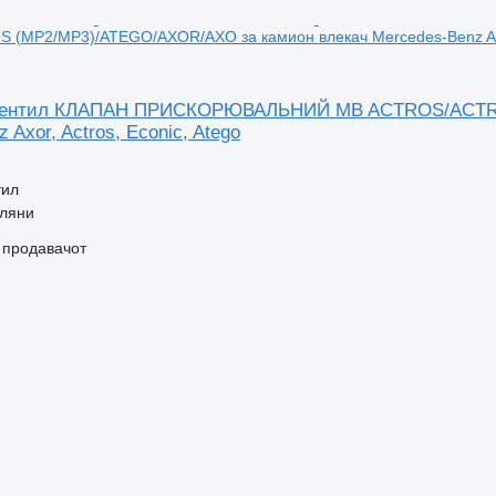
(MP2/MP3)/ATEGO/AXOR/AXO за камион влекач Mercedes-Benz Axor,
вентил КЛАПАН ПРИСКОРЮВАЛЬНИЙ MB ACTROS/ACTRO
 Axor, Actros, Econic, Atego
тил
рляни
о продавачот