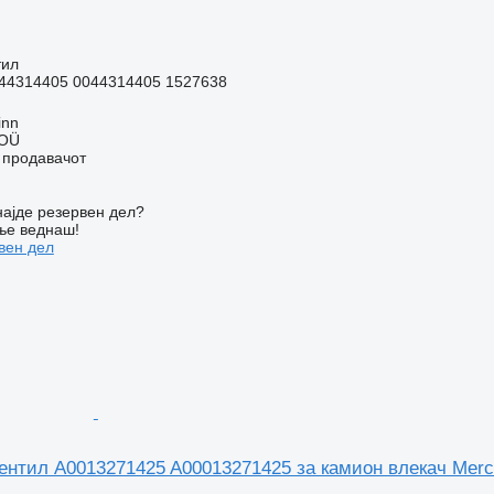
тил
44314405 0044314405 1527638
inn
 OÜ
о продавачот
ајде резервен дел?
ње веднаш!
вен дел
ентил A0013271425 A00013271425 за камион влекач Me