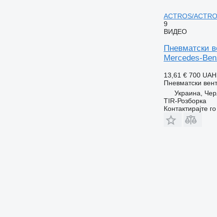
ACTROS/ACTROS 
9
ВИДЕО
Пневматски 
Mercedes-Benz
13,61 €
700 UAH
Пневматски вен
Украина, Че
TIR-Розборка
Контактирајте г