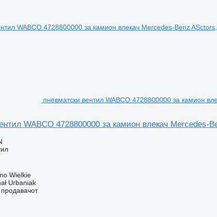
пневматски вентил WABCO 4728800000 за камион влека
ентил WABCO 4728800000 за камион влекач Mercedes-Benz
N
тил
no Wielkie
hał Urbaniak
о продавачот