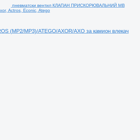
пневматски вентил КЛАПАН ПРИСКОРЮВАЛЬНИЙ MB
 Actros, Econic, Atego
S (MP2/MP3)/ATEGO/AXOR/AXO за камион влекач