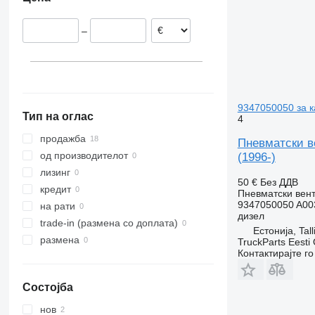
–
9347050050 за к
Тип на оглас
4
продажба
Пневматски ве
од производителот
(1996-)
лизинг
50 €
Без ДДВ
кредит
Пневматски вен
9347050050 A00
на рати
дизел
trade-in (размена со доплата)
Естонија, Tall
размена
TruckParts Eesti
Контактирајте г
Состојба
нов