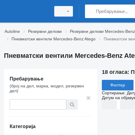
Autoline
Резервни делови
Резервни делови Mercedes-Benz
Пневматски вентили Mercedes-Benz Atego
Пневматски вен
Пневматски вентили Mercedes-Benz Ate
18 огласа:
П
Пребарување
Филтер
(број на дел, марка, модел, резервен
дел)
Сортирање
:
Дат
Датум на објаву
Категорија