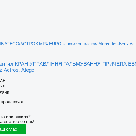
 ATEGO/ACTROS MP4 EURO за камион влекач Mercedes-Benz Actr
вентил КРАН УПРАВЛІННЯ ГАЛЬМУВАННЯ ПРИЧЕПА EBS
 Actros, Atego
UAH
тил
рляни
о продавачот
ка или возила?
авите тоа со нас!
аш оглас