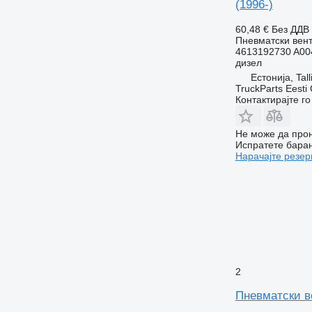
(1996-)
60,48 €
Без ДДВ
Пневматски вен
4613192730 A00
дизел
Естонија, Tall
TruckParts Eesti
Контактирајте г
Не може да прон
Испратете бара
Нарачајте резер
2
Пневматски в