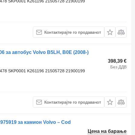
3478 SKP0001 K261196 21505728 21900199
Контактирајте го продавачот
за автобус Volvo B5LH, B0E (2008-)
398,39 €
Без ДДВ
3478 SKP0001 K261196 21505728 21900199
Контактирајте го продавачот
21975919 за камион Volvo – Cod
Цена на барање