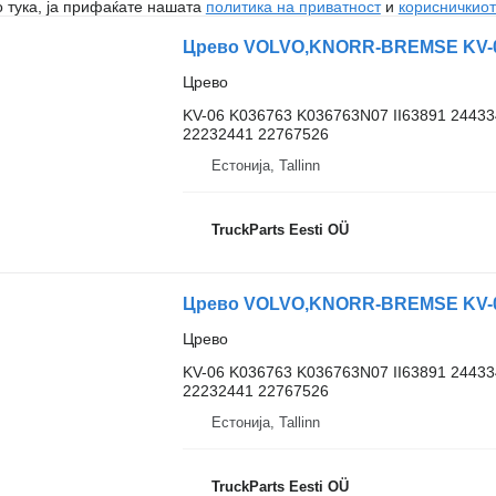
 тука, ја прифаќате нашата
политика на приватност
и
корисничкиот
Црево VOLVO,KNORR-BREMSE KV-06 
Црево
KV-06 K036763 K036763N07 II63891 2443
22232441 22767526
Естонија, Tallinn
TruckParts Eesti OÜ
Црево VOLVO,KNORR-BREMSE KV-06 
Црево
KV-06 K036763 K036763N07 II63891 2443
22232441 22767526
Естонија, Tallinn
TruckParts Eesti OÜ