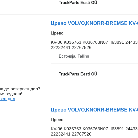
TruckParts Eesti OÜ
Црево VOLVO,KNORR-BREMSE KV-06 
Црево
KV-06 K036763 K036763N07 II63891 2443
22232441 22767526
Естонија, Tallinn
TruckParts Eesti OÜ
ајде резервен дел?
ње веднаш!
вен дел
Црево VOLVO,KNORR-BREMSE KV-06 
Црево
KV-06 K036763 K036763N07 II63891 2443
22232441 22767526