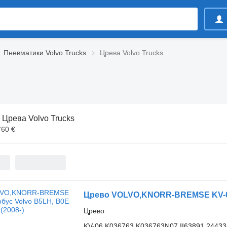
Пневматики Volvo Trucks
Црева Volvo Trucks
:
Црева Volvo Trucks
760 €
Црево VOLVO,KNORR-BREMSE KV-06 
Црево
KV-06 K036763 K036763N07 II63891 2443