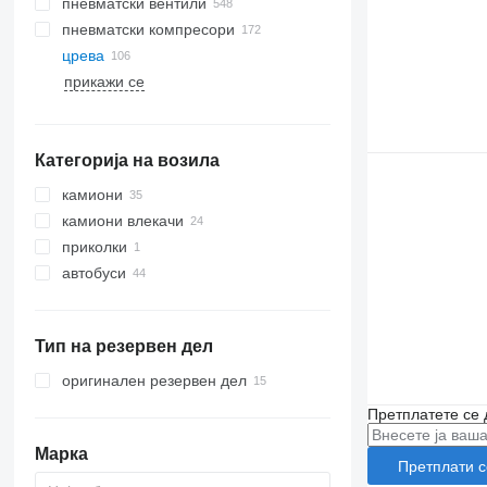
пневматски вентили
пневматски компресори
црева
прикажи се
Категорија на возила
камиони
камиони влекачи
приколки
автобуси
Тип на резервен дел
оригинален резервен дел
Претплатете се 
Марка
Претплати с