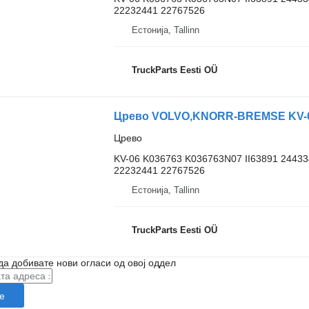
22232441 22767526
Естонија, Tallinn
TruckParts Eesti OÜ
Црево VOLVO,KNORR-BREMSE KV-06 
Црево
KV-06 K036763 K036763N07 II63891 2443
22232441 22767526
Естонија, Tallinn
TruckParts Eesti OÜ
да добивате нови огласи од овој оддел
е