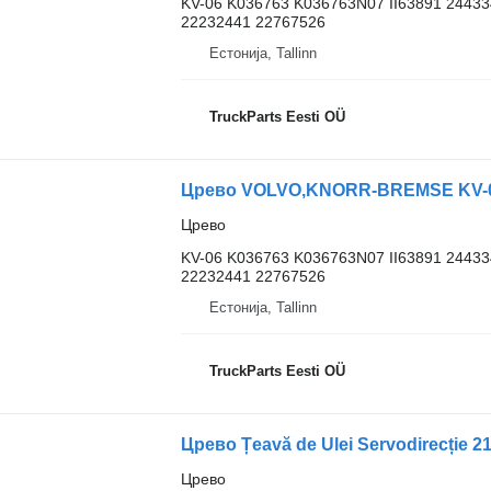
KV-06 K036763 K036763N07 II63891 2443
22232441 22767526
Естонија, Tallinn
TruckParts Eesti OÜ
Црево VOLVO,KNORR-BREMSE KV-06 
Црево
KV-06 K036763 K036763N07 II63891 2443
22232441 22767526
Естонија, Tallinn
TruckParts Eesti OÜ
Црево Țeavă de Ulei Servodirecție 
Црево