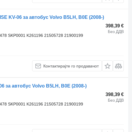
KV-06 за автобус Volvo B5LH, B0E (2008-)
398,39 €
Без ДДВ
3478 SKP0001 K261196 21505728 21900199
Контактирајте го продавачот
за автобус Volvo B5LH, B0E (2008-)
398,39 €
Без ДДВ
3478 SKP0001 K261196 21505728 21900199