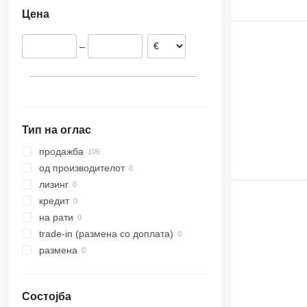
Романија
Цена
Литванија
Португалија
–
Холандија
Данска
Тип на оглас
продажба
од производителот
лизинг
кредит
на рати
trade-in (размена со доплата)
размена
Состојба