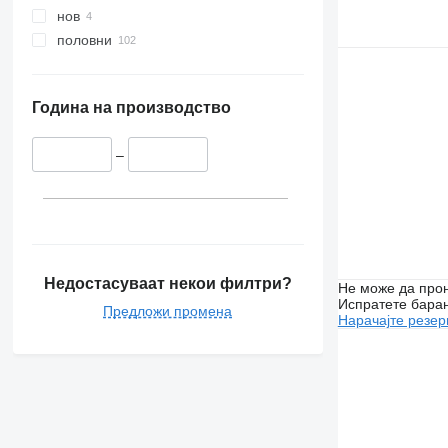
нов
половни
Година на производство
–
Недостасуваат некои филтри?
Не може да прон
Испратете бара
Предложи промена
Нарачајте резер