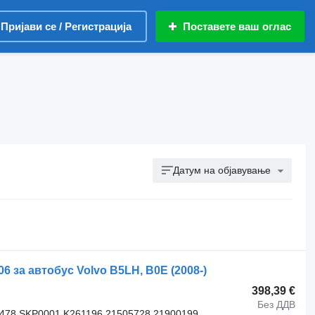
Пријави се / Регистрација
Поставете ваш оглас
Датум на објавување
за автобус Volvo B5LH, B0E (2008-)
398,39 €
Без ДДВ
3478 SKP0001 K261196 21505728 21900199