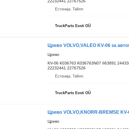
22232441 22767526
Естонија, Tallinn
TruckParts Eesti OÜ
Црево VOLVO,VALEO KV-06 за автобу
Црево
KV-06 K036763 K036763N07 II63891 2443
22232441 22767526
Естонија, Tallinn
TruckParts Eesti OÜ
Црево VOLVO,KNORR-BREMSE KV-06 
Црево