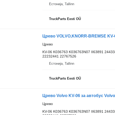
Естонија, Tallinn
TruckParts Eesti OÜ
Црево VOLVO,KNORR-BREMSE KV-06 
Црево
KV-06 K036763 K036763N07 II63891 2443
22232441 22767526
Естонија, Tallinn
TruckParts Eesti OÜ
Црево Volvo KV-06 за автобус Volvo
Црево
KV-06 K036763 K036763N07 II63891 2443