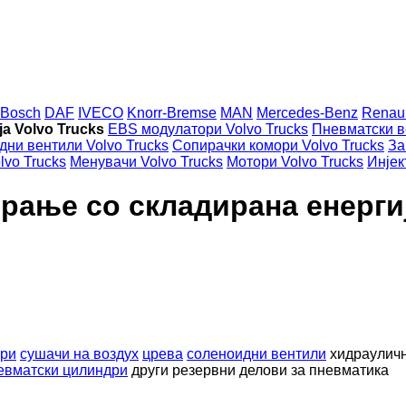
Bosch
DAF
IVECO
Knorr-Bremse
MAN
Mercedes-Benz
Renaul
а Volvo Trucks
EBS модулатори Volvo Trucks
Пневматски в
ни вентили Volvo Trucks
Сопирачки комори Volvo Trucks
За
vo Trucks
Менувачи Volvo Trucks
Мотори Volvo Trucks
Инјек
рање со складирана енергиј
ори
сушачи на воздух
црева
соленоидни вентили
хидрауличн
евматски цилиндри
други резервни делови за пневматика