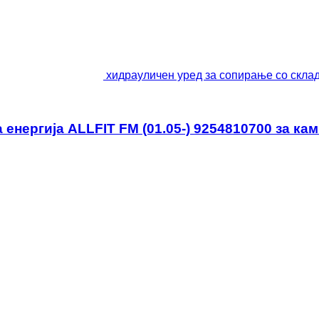
хидрауличен уред за сопирање со склад
нергија ALLFIT FM (01.05-) 9254810700 за кам