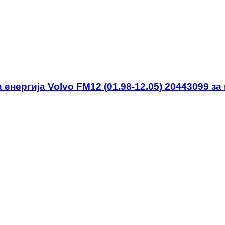
нергија Volvo FM12 (01.98-12.05) 20443099 за