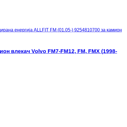
ирана енергија ALLFIT FM (01.05-) 9254810700 за камион
ион влекач Volvo FM7-FM12, FM, FMX (1998-