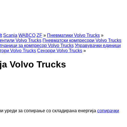
t
Scania
WABCO
ZF
»
Пневматики Volvo Trucks
»
ентили Volvo Trucks
Пневматски компресори Volvo Trucks
пчаници за компресор Volvo Trucks
Управувачки единици
тори Volvo Trucks
Сензори Volvo Trucks
»
а Volvo Trucks
и уреди за сопирање со складирана енергија
сопирачки