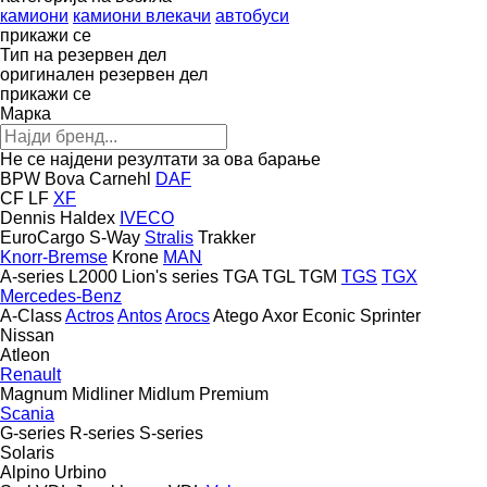
камиони
камиони влекачи
автобуси
прикажи се
Тип на резервен дел
оригинален резервен дел
прикажи се
Марка
Не се најдени резултати за ова барање
BPW
Bova
Carnehl
DAF
CF
LF
XF
Dennis
Haldex
IVECO
EuroCargo
S-Way
Stralis
Trakker
Knorr-Bremse
Krone
MAN
A-series
L2000
Lion's series
TGA
TGL
TGM
TGS
TGX
Mercedes-Benz
A-Class
Actros
Antos
Arocs
Atego
Axor
Econic
Sprinter
Nissan
Atleon
Renault
Magnum
Midliner
Midlum
Premium
Scania
G-series
R-series
S-series
Solaris
Alpino
Urbino