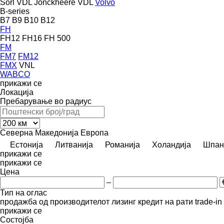
Sorl
VDL Jonckheere
VDL
Volvo
B-series
B7
B9
B10
B12
FH
FH12
FH16
FH 500
FM
FM7
FM12
FMX
VNL
WABCO
прикажи се
Локација
Пребарување во радиус
Северна Македонија
Европа
Естонија
Литванија
Романија
Холандија
Шпан
прикажи се
прикажи се
Цена
–
Тип на оглас
продажба
од производителот
лизинг
кредит
на рати
trade-i
прикажи се
Состојба