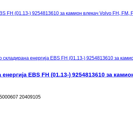
 складирана енергија EBS FH (01.13-) 9254813610 за камион
нергија EBS FH (01.13-) 9254813610 за камион 
85000607 20409105