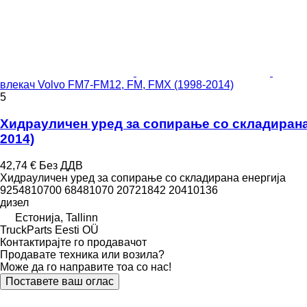
влекач Volvo FM7-FM12, FM, FMX (1998-2014)
5
Хидрауличен уред за сопирање со складирана е
2014)
42,74 €
Без ДДВ
Хидрауличен уред за сопирање со складирана енергија
9254810700 68481070 20721842 20410136
дизел
Естонија, Tallinn
TruckParts Eesti OÜ
Контактирајте го продавачот
Продавате техника или возила?
Може да го направите тоа со нас!
Поставете ваш оглас