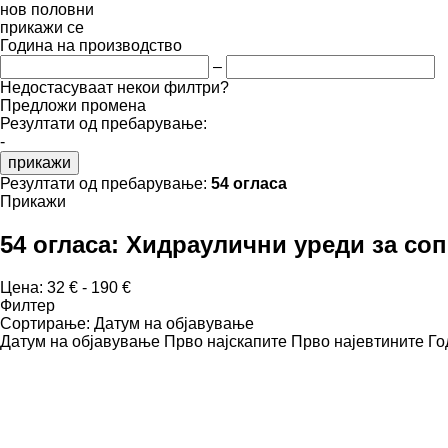
нов
половни
прикажи се
Година на производство
–
Недостасуваат некои филтри?
Предложи промена
Резултати од пребарување:
-
прикажи
Резултати од пребарување:
54 огласа
Прикажи
54 огласа:
Хидраулични уреди за соп
Цена:
32 € - 190 €
Филтер
Сортирање
:
Датум на објавување
Датум на објавување
Прво најскапите
Прво најевтините
Го