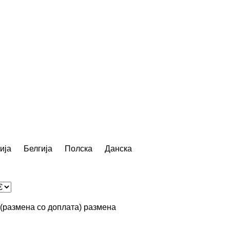
ија
Белгија
Полска
Данска
n (размена со доплата)
размена