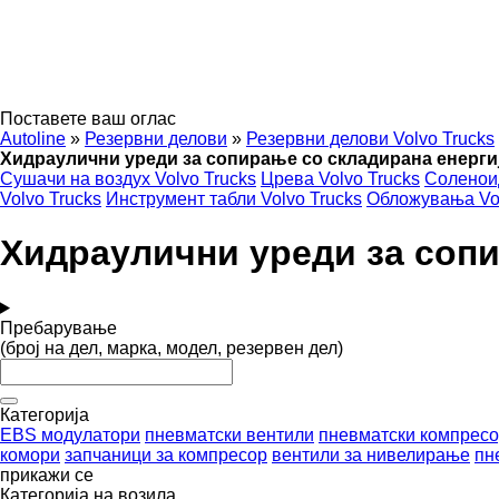
Поставете ваш оглас
Autoline
»
Резервни делови
»
Резервни делови Volvo Trucks
Хидраулични уреди за сопирање со складирана енергиј
Сушачи на воздух Volvo Trucks
Црева Volvo Trucks
Соленоид
Volvo Trucks
Инструмент табли Volvo Trucks
Обложувања Vol
Хидраулични уреди за сопи
Пребарување
(број на дел, марка, модел, резервен дел)
Категорија
EBS модулатори
пневматски вентили
пневматски компрес
комори
запчаници за компресор
вентили за нивелирање
пн
прикажи се
Категорија на возила