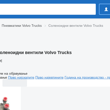
Пневматики Volvo Trucks
Соленоидни вентили Volvo Trucks
оленоидни вентили Volvo Trucks
 €
ум на објавување
вање
Прво најскапите
Прво најевтините
Година на производство - п