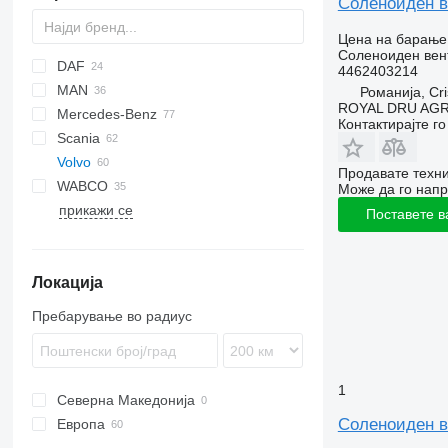
Соленоиден ве
Цена на барање
Соленоиден вен
DAF
4462403214
MAN
CF
Eurotrakker
Романија, Cri
ROYAL DRU AGR
Mercedes-Benz
XF
S-Way
A-series
Контактирајте г
Scania
Stralis
LE
A-Class
Midlum
Volvo
Lion's series
Actros
Premium
R-series
Avensis
Продавате техни
WABCO
TGA
Antos
T-series
B-series
Може да го напр
прикажи се
TGL
Arocs
FH
B7
Поставете в
TGM
Atego
FMX
B9
FH12
TGS
Axor
G-series
B10
FH16
Локација
TGX
O-series
VNL
B12
Travego
Пребарување во радиус
1
Северна Македонија
Соленоиден в
Европа