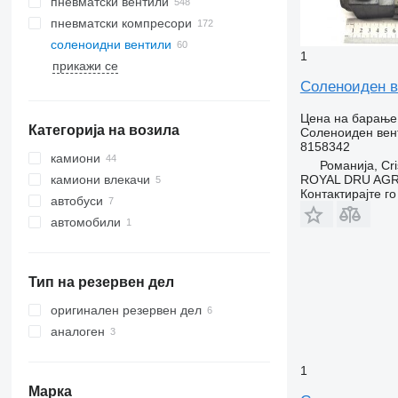
пневматски вентили
пневматски компресори
соленоидни вентили
1
прикажи се
Соленоиден ве
Цена на барање
Категорија на возила
Соленоиден вен
8158342
камиони
Романија, Cri
ROYAL DRU AGR
камиони влекачи
Контактирајте г
автобуси
автомобили
Тип на резервен дел
оригинален резервен дел
аналоген
1
Марка