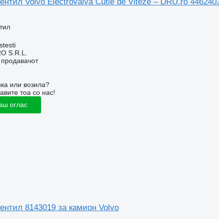
нтил Volvo Electrovalvă Cutie de Viteze – DRU.ro 446240
тил
stesti
O S.R.L.
о продавачот
ка или возила?
авите тоа со нас!
аш оглас
ентил 8143019 за камион Volvo