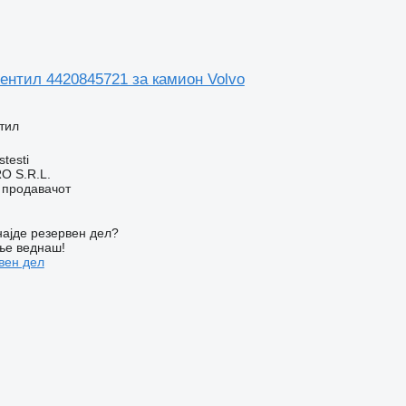
ентил 4420845721 за камион Volvo
тил
stesti
O S.R.L.
о продавачот
ајде резервен дел?
ње веднаш!
вен дел