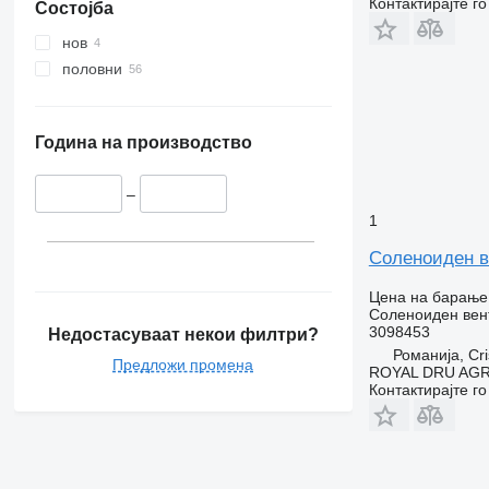
Контактирајте г
Состојба
нов
половни
Година на производство
–
1
Соленоиден ве
Цена на барање
Соленоиден вен
3098453
Недостасуваат некои филтри?
Романија, Cri
Предложи промена
ROYAL DRU AGR
Контактирајте г