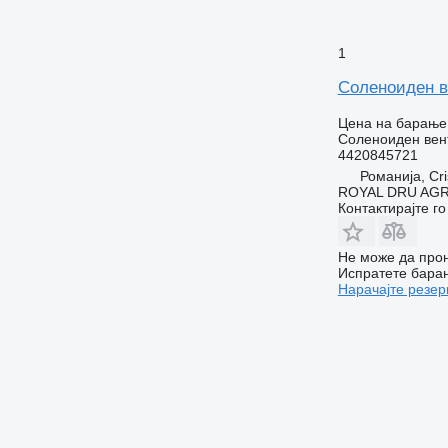
1
Соленоиден в
Цена на барање
Соленоиден вен
4420845721
Романија, Cri
ROYAL DRU AGR
Контактирајте г
Не може да прон
Испратете бара
Нарачајте резер