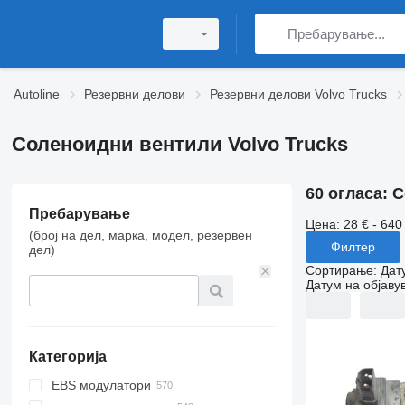
Autoline
Резервни делови
Резервни делови Volvo Trucks
Соленоидни вентили Volvo Trucks
60 огласа:
С
Пребарување
Цена:
28 € - 640
(број на дел, марка, модел, резервен
Филтер
дел)
Сортирање
:
Дат
Датум на објаву
Категорија
EBS модулатори