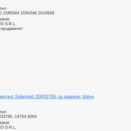
тил
0 1589344 1594346 1610568
stesti
O S.R.L.
о продавачот
нтил Solenoid 20933795 за камион Volvo
тил
933795, 14754 8284
stesti
O S.R.L.