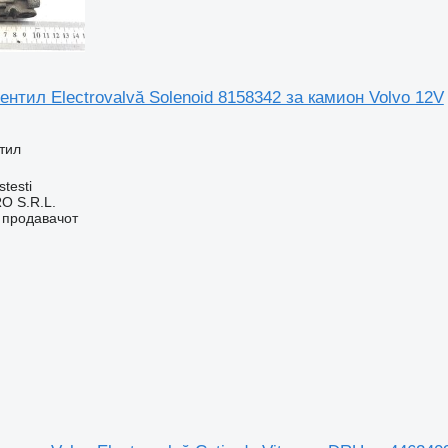
нтил Electrovalvă Solenoid 8158342 за камион Volvo 12V
тил
stesti
O S.R.L.
о продавачот