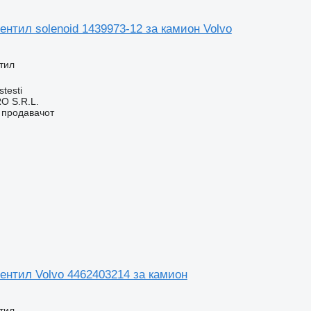
нтил solenoid 1439973-12 за камион Volvo
тил
stesti
O S.R.L.
о продавачот
ентил Volvo 4462403214 за камион
тил