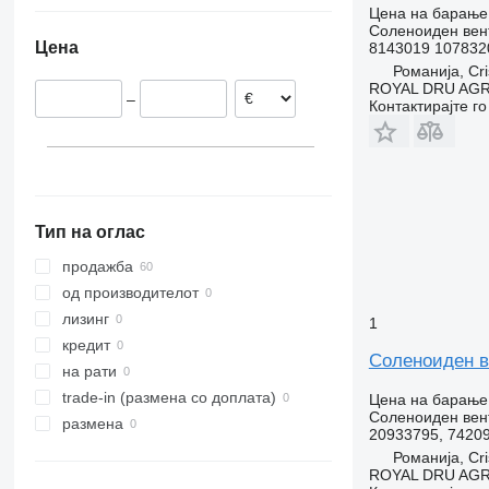
Романија
Цена на барање
Естонија
Соленоиден вен
Цена
8143019 107832
Холандија
Романија, Cri
Португалија
ROYAL DRU AGR
–
Полска
Контактирајте г
Латвија
Белгија
Литванија
Тип на оглас
продажба
од производителот
лизинг
1
кредит
Соленоиден ве
на рати
trade-in (размена со доплата)
Цена на барање
Соленоиден вен
размена
20933795, 7420
Романија, Cri
ROYAL DRU AGR