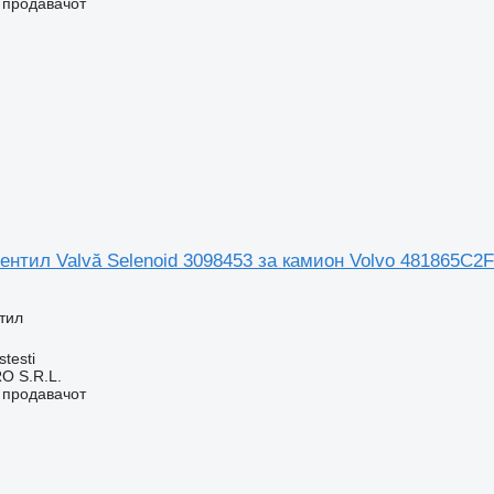
о продавачот
нтил Valvă Selenoid 3098453 за камион Volvo 481865C2F
тил
stesti
O S.R.L.
о продавачот