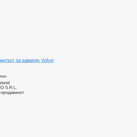
ентил за камион Volvo
тил
stesti
O S.R.L.
о продавачот