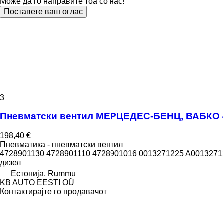
Може да го направите тоа со нас!
Поставете ваш оглас
3
Пневматски вентил МЕРЦЕДЕС-БЕНЦ, ВАБКО 472
198,40 €
Пневматика - пневматски вентил
4728901130 4728901110 4728901016 0013271225 A0013271
дизел
Естонија, Rummu
KB AUTO EESTI OÜ
Контактирајте го продавачот