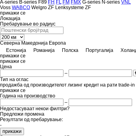
A-series
B-series
F89
FH
FL
FM
FMX
G-series
N-series
VNL
Voss
WABCO
Welgro
ZF Lenksysteme
ZF
прикажи се
Локација
Пребарување во радиус
Северна Македонија
Европа
Естонија
Романија
Полска
Португалија
Холан
прикажи се
прикажи се
Цена
–
Тип на оглас
продажба
од производителот
лизинг
кредит
на рати
trade-i
прикажи се
Година на производство
–
Недостасуваат некои филтри?
Предложи промена
Резултати од пребарување:
-
прикажи