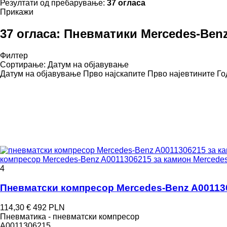
Резултати од пребарување:
37 огласа
Прикажи
37 огласа:
Пневматики Mercedes-Benz
Филтер
Сортирање
:
Датум на објавување
Датум на објавување
Прво најскапите
Прво најевтините
Го
компресор Mercedes-Benz A0011306215 за камион Merce
4
Пневматски компресор Mercedes-Benz A0011
114,30 €
492 PLN
Пневматика - пневматски компресор
A0011306215