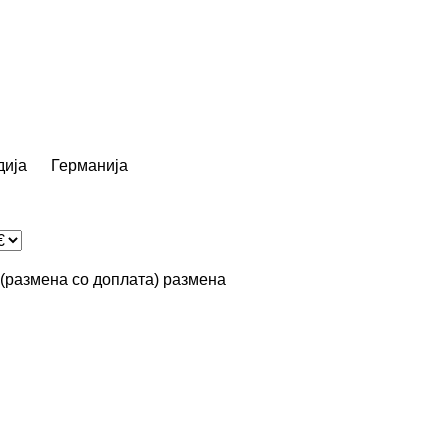
дија
Германија
n (размена со доплата)
размена