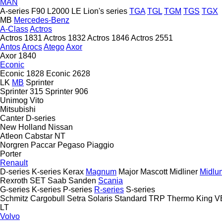
MAN
A-series
F90
L2000
LE
Lion's series
TGA
TGL
TGM
TGS
TGX
MB
Mercedes-Benz
A-Class
Actros
Actros 1831
Actros 1832
Actros 1846
Actros 2551
Antos
Arocs
Atego
Axor
Axor 1840
Econic
Econic 1828
Econic 2628
LK
MB
Sprinter
Sprinter 315
Sprinter 906
Unimog
Vito
Mitsubishi
Canter
D-series
New Holland
Nissan
Atleon
Cabstar
NT
Norgren
Paccar
Pegaso
Piaggio
Porter
Renault
D-series
K-series
Kerax
Magnum
Major
Mascott
Midliner
Midlu
Rexroth
SET
Saab
Sanden
Scania
G-series
K-series
P-series
R-series
S-series
Schmitz Cargobull
Setra
Solaris
Standard
TRP
Thermo King
V
LT
Volvo