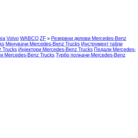
nia
Volvo
WABCO
ZF
»
Резервни делови Mercedes-Benz
ks
Менувачи Mercedes-Benz Trucks
Инструмент табли
 Trucks
Инјектори Mercedes-Benz Trucks
Педали Mercedes-
и Mercedes-Benz Trucks
Турбо полначи Mercedes-Benz