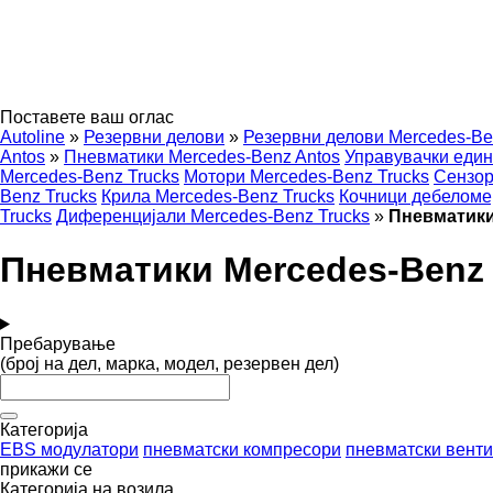
Поставете ваш оглас
Autoline
»
Резервни делови
»
Резервни делови Mercedes-Be
Antos
»
Пневматики Mercedes-Benz Antos
Управувачки един
Mercedes-Benz Trucks
Мотори Mercedes-Benz Trucks
Сензор
Benz Trucks
Крила Mercedes-Benz Trucks
Кочници дебеломе
Trucks
Диференцијали Mercedes-Benz Trucks
»
Пневматики
Пневматики Mercedes-Benz 
Пребарување
(број на дел, марка, модел, резервен дел)
Категорија
EBS модулатори
пневматски компресори
пневматски вент
прикажи се
Категорија на возила