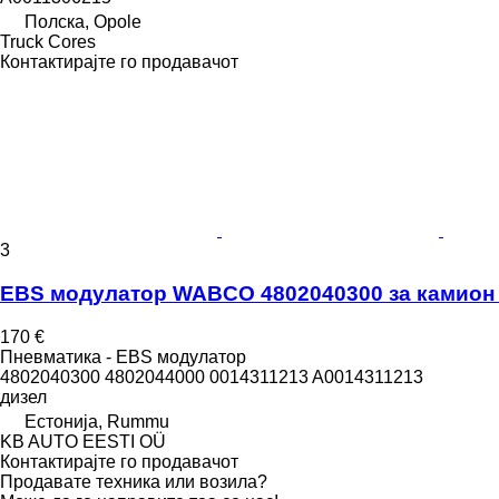
Полска, Opole
Truck Cores
Контактирајте го продавачот
3
EBS модулатор WABCO 4802040300 за камион Me
170 €
Пневматика - EBS модулатор
4802040300 4802044000 0014311213 A0014311213
дизел
Естонија, Rummu
KB AUTO EESTI OÜ
Контактирајте го продавачот
Продавате техника или возила?