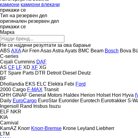
камиони
камиони влекачи
прикажи се
Тип на резервен дел
оригинален резервен дел
прикажи се
Марка
Не се најдени резултати за ова барање
ABS
AXA
Air Fren
Asas
Astra
Ayats
BMC
Beam
Bosch
Bova
Bü
C-series
Cojali
Cummins
DAF
AS
CF
LF
XD
XF
XG
DT Spare Parts
DTR
Detroit Diesel
Deutz
BF
Dhollandia
EKS
ELC
Elektra
Febi
Ford
2000
Cargo
F-MAX
Transit
GHH
GINAF
General Motors
Haldex
Herion
Holset
Hori
Hyva
I
Daily
EuroCargo
EuroStar
Eurorider
Eurotech
Eurotrakker
S-W
Ingersoll Rand
Irisbus
Isuzu
ELF
NKR
KIA
Carnival
KamAZ
Knorr
Knorr-Bremse
Krone
Leyland
Liebherr
LTM