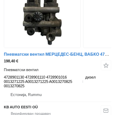
Пневматски вентил МЕРЦЕДЕС-БЕНЦ, ВАБКО 4728901130 за камион Mercedes-Benz Antos, Arocs, Actros MP4 (2012-)
198,40 €
Пневматски вентил
4728901130 4728901110 4728901016
дизел
0013271225 A0013271225 A0013270825
0013270825
Естонија, Rummu
KB AUTO EESTI OÜ