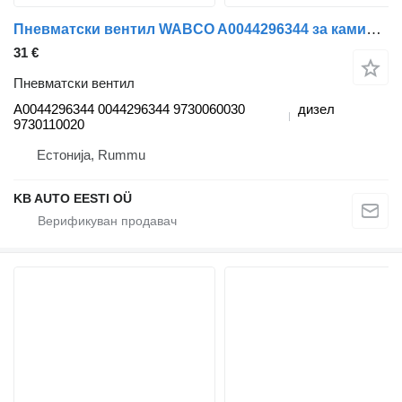
Пневматски вентил WABCO A0044296344 за камион Mercedes-Benz Actros MP4 Antos Arocs (2012-)
31 €
Пневматски вентил
A0044296344 0044296344 9730060030
дизел
9730110020
Естонија, Rummu
KB AUTO EESTI OÜ