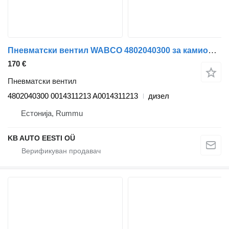
Пневматски вентил WABCO 4802040300 за камион Mercedes-Benz Actros MP4 Antos Arocs (2012-)
170 €
Пневматски вентил
4802040300 0014311213 A0014311213
дизел
Естонија, Rummu
KB AUTO EESTI OÜ