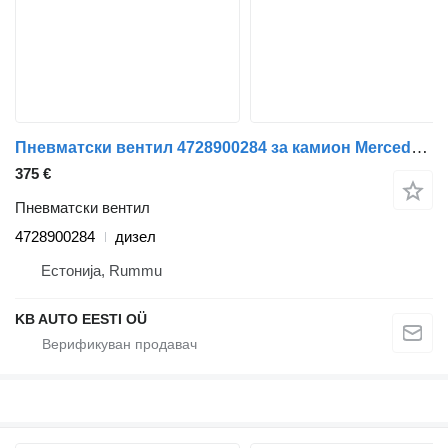
Пневматски вентил 4728900284 за камион Mercedes-Benz Actros MP4 Antos Arocs (2012-)
375 €
Пневматски вентил
4728900284
дизел
Естонија, Rummu
KB AUTO EESTI OÜ