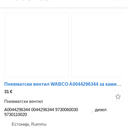
Пневматски вентил WABCO A0044296344 за камион Mercedes-Benz Actros MP4 Antos Arocs (2012-)
31 €
Пневматски вентил
A0044296344 0044296344 9730060030
дизел
9730110020
Естонија, Rummu