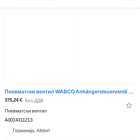
Пневматски вентил WABCO Anhängersteuerventil EBS 4802040300 Mercedes-Benz A 0014311213 A0014311213 за камион Mercedes-Benz Actros Atego Arocs Antos
375,24 €
Без ДДВ
Пневматски вентил
A0014311213
Германија, Altdorf