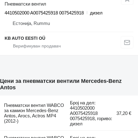
Пневматски вентил
4410502000 A0075425918 0075425918
дизел
Естонија, Rummu
KB AUTO EESTI OÜ
Цени за пневматски вентили Mercedes-Benz
Antos
Број на дел:
Пневматски вентил WABCO
4410502000
за камион Mercedes-Benz
A0075425918
37,20 €
Antos, Arocs, Actros MP4
0075425918, гориво:
(2012-)
дизел
Пневматски вентил WABCO
Број на дел: