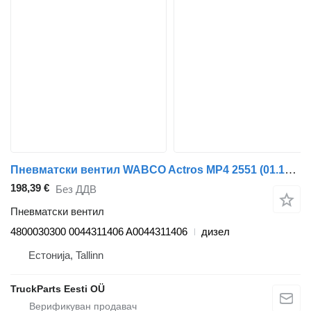
Пневматски вентил WABCO Actros MP4 2551 (01.13-) 4800030300 за камион Mercedes-Benz Actros MP4 Antos Arocs (2012-)
198,39 €
Без ДДВ
Пневматски вентил
4800030300 0044311406 A0044311406
дизел
Естонија, Tallinn
TruckParts Eesti OÜ