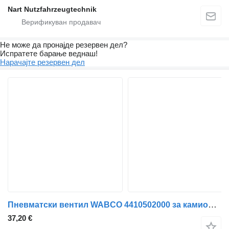
Nart Nutzfahrzeugtechnik
Не може да пронајде резервен дел?
Испратете барање веднаш!
Нарачајте резервен дел
Пневматски вентил WABCO 4410502000 за камион Mercedes-Benz Antos, Arocs, Actros MP4 (2012-)
37,20 €