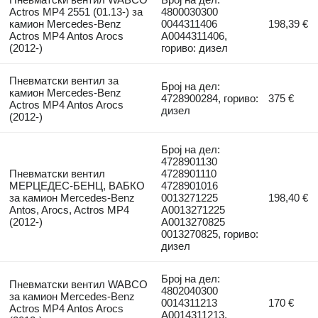
Actros MP4 2551 (01.13-) за
4800030300
камион Mercedes-Benz
0044311406
198,39 €
Actros MP4 Antos Arocs
A0044311406,
(2012-)
гориво: дизел
Пневматски вентил за
Број на дел:
камион Mercedes-Benz
4728900284, гориво:
375 €
Actros MP4 Antos Arocs
дизел
(2012-)
Број на дел:
4728901130
Пневматски вентил
4728901110
МЕРЦЕДЕС-БЕНЦ, ВАБКО
4728901016
за камион Mercedes-Benz
0013271225
198,40 €
Antos, Arocs, Actros MP4
A0013271225
(2012-)
A0013270825
0013270825, гориво:
дизел
Број на дел:
Пневматски вентил WABCO
4802040300
за камион Mercedes-Benz
0014311213
170 €
Actros MP4 Antos Arocs
A0014311213,