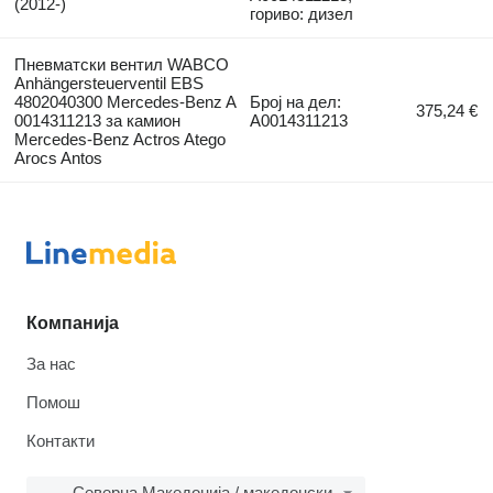
(2012-)
гориво: дизел
Пневматски вентил WABCO
Anhängersteuerventil EBS
4802040300 Mercedes-Benz A
Број на дел:
375,24 €
0014311213 за камион
A0014311213
Mercedes-Benz Actros Atego
Arocs Antos
Компанија
За нас
Помош
Контакти
Северна Македонија / македонски