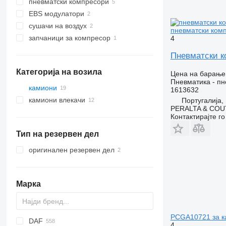
пневматски компресори
EBS модулатори
сушачи на воздух
пневматски комп
запчаници за компресор
4
Пневматски ко
Категорија на возила
Цена на барање
Пневматика - п
камиони
1613632
камиони влекачи
Португалија, 
PERALTA & COU
Контактирајте г
Тип на резервен дел
оригинален резервен дел
Марка
PCGA10721 за к
DAF
C-series
4