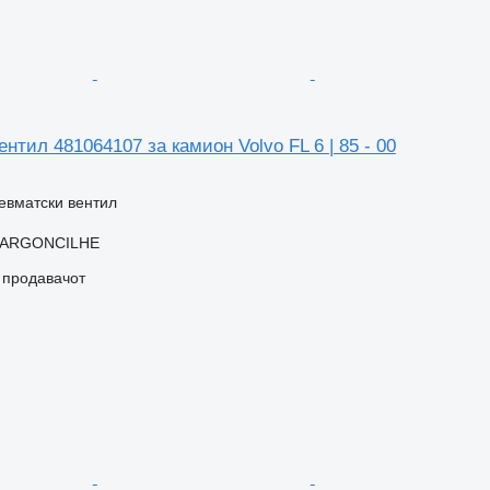
нтил 481064107 за камион Volvo FL 6 | 85 - 00
евматски вентил
, ARGONCILHE
о продавачот