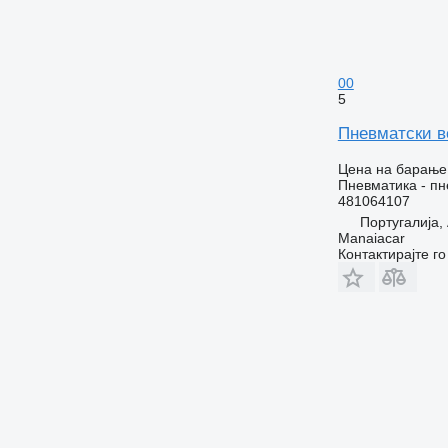
00
5
Пневматски ве
Цена на барање
Пневматика - пн
481064107
Португалија
Manaiacar
Контактирајте г