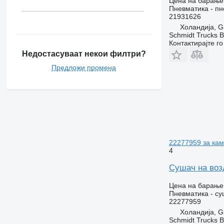
Цена на барање
Пневматика - п
21931626
Холандија, G
Schmidt Trucks B
Контактирајте г
Недостасуваат некои филтри?
Предложи промена
22277959 за ка
4
Сушач на воз
Цена на барање
Пневматика - су
22277959
Холандија, G
Schmidt Trucks B