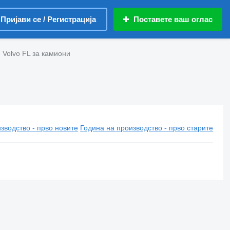
Пријави се / Регистрација
Поставете ваш оглас
 Volvo FL за камиони
зводство - прво новите
Година на производство - прво старите