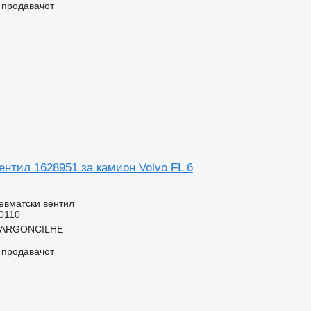
о продавачот
нтил 1628951 за камион Volvo FL 6
евматски вентил
0110
, ARGONCILHE
о продавачот