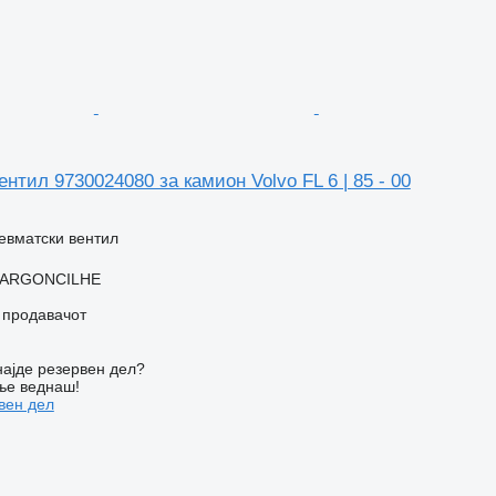
нтил 9730024080 за камион Volvo FL 6 | 85 - 00
евматски вентил
, ARGONCILHE
о продавачот
ајде резервен дел?
ње веднаш!
вен дел