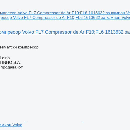
ресор Volvo FL7 Compressor de Ar F10;FL6 1613632 за камион Volv
мпресор Volvo FL7 Compressor de Ar F10;FL6 1613632 за
невматски компресор
Leiria
TINHO S.A.
о продавачот
амион Volvo