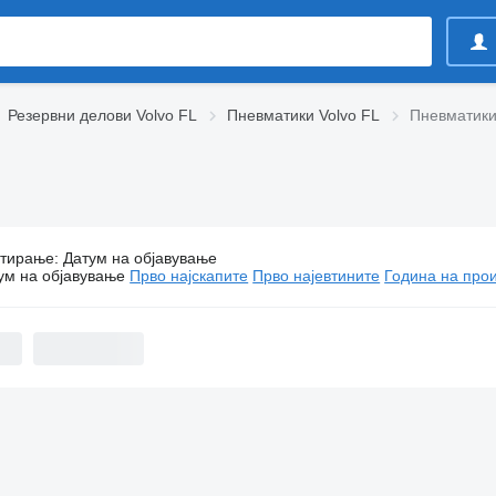
Резервни делови Volvo FL
Пневматики Volvo FL
Пневматики
тирање
:
Датум на објавување
Пневматики Volvo FL за камиони
ум на објавување
Прво најскапите
Прво најевтините
Година на прои