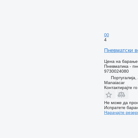
00
4
Пневматски ве
Цена на барање
Пневматика - пн
9730024080
Португалија
Manaiacar
Контактирајте г
Не може да прон
Испратете бара
Нарачајте резер