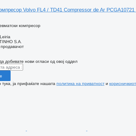
омпресор Volvo FL4 / TD41 Compressor de Ar PCGA10721 
невматски компресор
Leiria
TINHO S.A.
о продавачот
да добивате нови огласи од овој оддел
е
 тука, ја прифаќате нашата
политика на приватност
и
корисничкиот