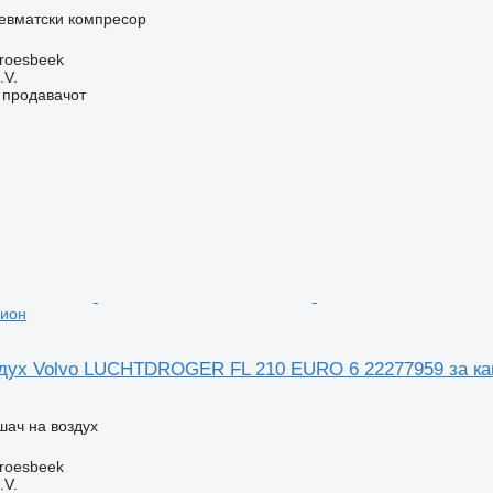
невматски компресор
roesbeek
.V.
о продавачот
мион
дух Volvo LUCHTDROGER FL 210 EURO 6 22277959 за к
шач на воздух
roesbeek
.V.