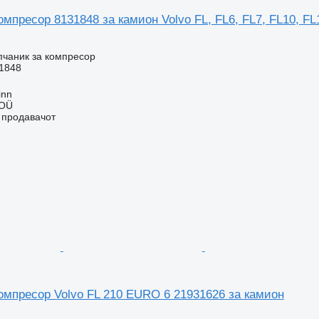
омпресор 8131848 за камион Volvo FL, FL6, FL7, FL10, FL
пчаник за компресор
1848
inn
 OÜ
о продавачот
омпресор Volvo FL 210 EURO 6 21931626 за камион