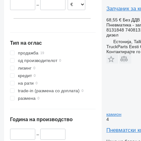
–
Запчаник за к
68,55 €
Без ДДВ
Пневматика - за
8131848 740813
дизел
Естонија, Tall
Тип на оглас
TruckParts Eesti
Контактирајте г
продажба
од производителот
лизинг
кредит
на рати
trade-in (размена со доплата)
размена
камион
4
Година на производство
Пневматски к
–