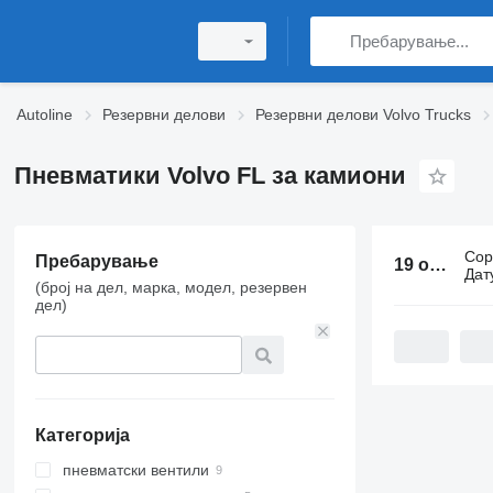
Autoline
Резервни делови
Резервни делови Volvo Trucks
Пневматики Volvo FL за камиони
Сор
Пребарување
19 огласа:
Дат
(број на дел, марка, модел, резервен
дел)
Категорија
пневматски вентили