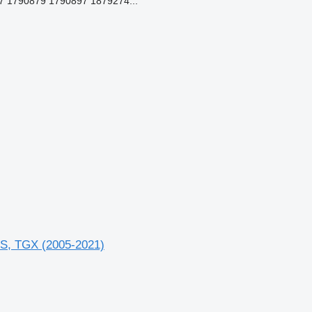
 1790879 1790897 1879274...
, TGX (2005-2021)