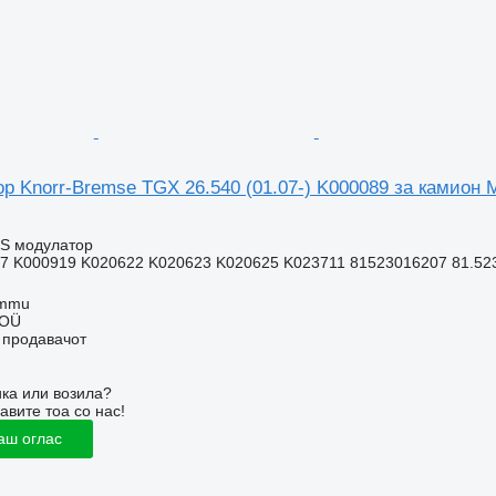
р Knorr-Bremse TGX 26.540 (01.07-) K000089 за камион
BS модулатор
7 K000919 K020622 K020623 K020625 K023711 81523016207 81.5230
ummu
 OÜ
о продавачот
ка или возила?
авите тоа со нас!
аш оглас