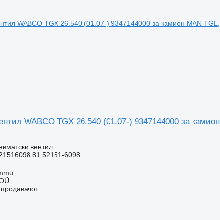
ентил WABCO TGX 26.540 (01.07-) 9347144000 за камио
евматски вентил
21516098 81.52151-6098
ummu
 OÜ
о продавачот