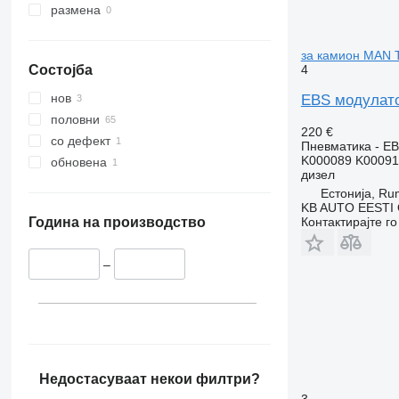
размена
за камион MAN 
4
Состојба
нов
EBS модулато
половни
220 €
со дефект
Пневматика - E
K000089 K00091
обновена
дизел
Естонија, R
KB AUTO EESTI
Контактирајте г
Година на производство
–
Недостасуваат некои филтри?
3