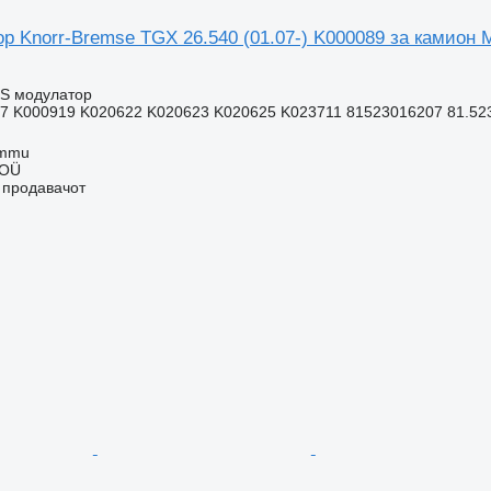
р Knorr-Bremse TGX 26.540 (01.07-) K000089 за камион
BS модулатор
7 K000919 K020622 K020623 K020625 K023711 81523016207 81.5230
ummu
 OÜ
о продавачот