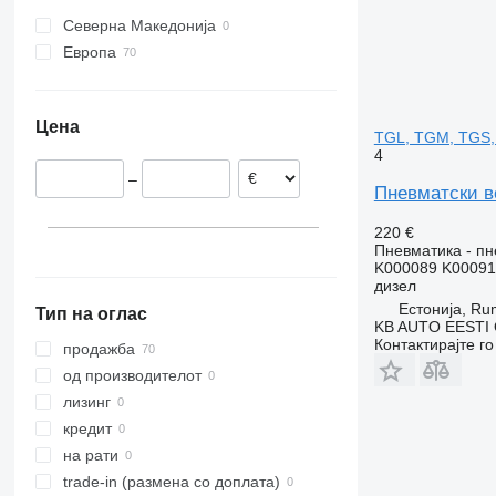
Unimog
N-series
Северна Македонија
Vito
VNL
Европа
Естонија
Холандија
Цена
Полска
TGL, TGM, TGS,
4
Германија
–
Белгија
Пневматски в
Романија
220 €
Унгарија
Пневматика - пн
K000089 K00091
дизел
Естонија, R
Тип на оглас
KB AUTO EESTI
Контактирајте г
продажба
од производителот
лизинг
кредит
на рати
trade-in (размена со доплата)