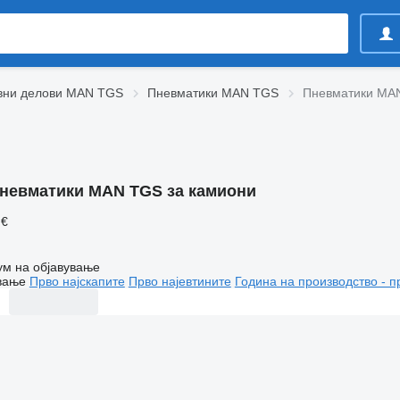
вни делови MAN TGS
Пневматики MAN TGS
Пневматики MAN
невматики MAN TGS за камиони
 €
ум на објавување
вање
Прво најскапите
Прво најевтините
Година на производство - п