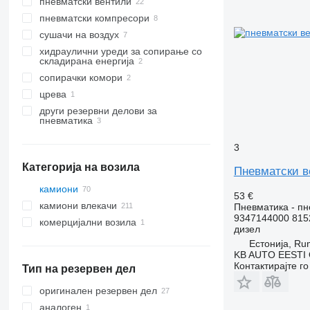
пневматски вентили
пневматски компресори
сушачи на воздух
хидраулични уреди за сопирање со
складирана енергија
сопирачки комори
црева
други резервни делови за
пневматика
3
Категорија на возила
Пневматски в
камиони
53 €
камиони влекачи
Пневматика - пн
9347144000 815
комерцијални возила
дизел
Естонија, R
KB AUTO EESTI
Контактирајте г
Тип на резервен дел
оригинален резервен дел
аналоген