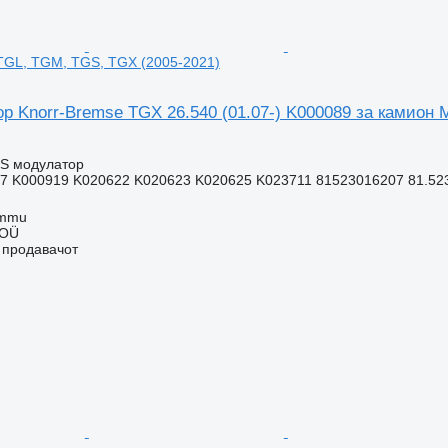
TGL, TGM, TGS, TGX (2005-2021)
р Knorr-Bremse TGX 26.540 (01.07-) K000089 за камион
BS модулатор
7 K000919 K020622 K020623 K020625 K023711 81523016207 81.5230
ummu
 OÜ
о продавачот