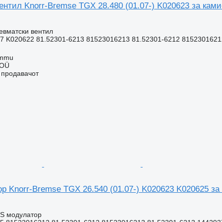
ентил Knorr-Bremse TGX 28.480 (01.07-) K020623 за кам
евматски вентил
7 K020622 81.52301-6213 81523016213 81.52301-6212 81523016212
ummu
 OÜ
о продавачот
р Knorr-Bremse TGX 26.540 (01.07-) K020623 K020625 з
BS модулатор