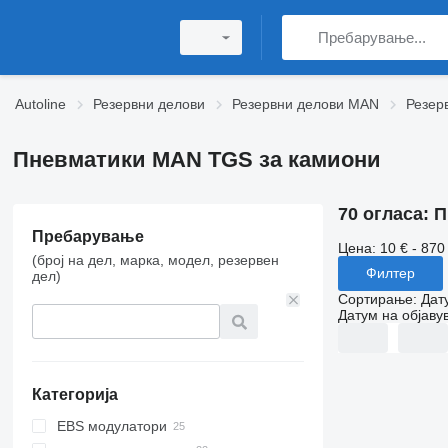
Autoline
Резервни делови
Резервни делови MAN
Резер
Пневматики MAN TGS за камиони
70 огласа:
П
Пребарување
Цена:
10 € - 870
(број на дел, марка, модел, резервен
Филтер
дел)
Сортирање
:
Дат
Датум на објаву
Категорија
EBS модулатори