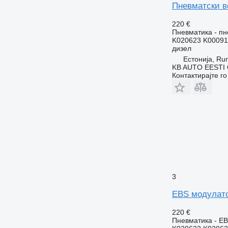
Пневматски в
220 €
Пневматика - пн
K020623 K00091
дизел
Естонија, R
KB AUTO EESTI
Контактирајте г
3
EBS модулато
220 €
Пневматика - E