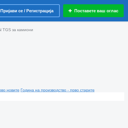
Пријави се / Регистрација
Поставете ваш оглас
 TGS за камиони
рво новите
Година на производство - прво старите