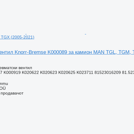
 TGX (2005-2021)
ентил Knorr-Bremse K000089 за камион MAN TGL, TGM, 
евматски вентил
7 K000919 K020622 K020623 K020625 K023711 81523016209 81.5230
ummu
 OÜ
о продавачот