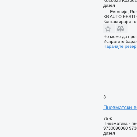
K020623 K02062
дизел
Естонија, R
KB AUTO EESTI
Контактирајте г
Не може да прон
Испратете бара
Нарачајте резер
3
Пневматски в
75 €
Пневматика - пн
9730090060 973
дизел