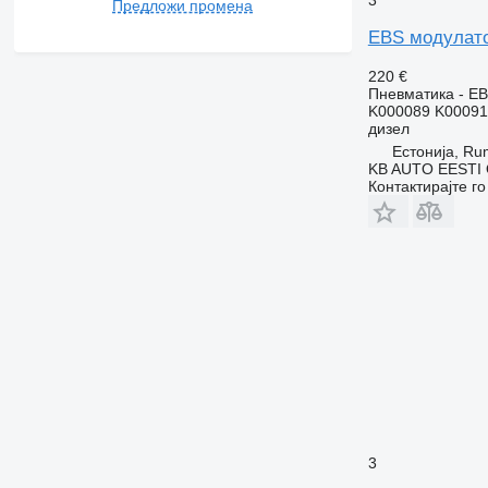
Предложи промена
EBS модулато
220 €
Пневматика - E
K000089 K00091
дизел
Естонија, R
KB AUTO EESTI
Контактирајте г
3