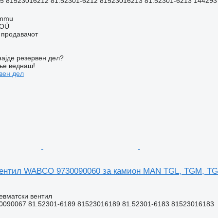
5 81523016212 81.52301-6212 81523016213 81.52301-6213 1442937
ummu
 OÜ
о продавачот
ајде резервен дел?
ње веднаш!
вен дел
ентил WABCO 9730090060 за камион MAN TGL, TGM, TGS
евматски вентил
0090067 81.52301-6189 81523016189 81.52301-6183 81523016183