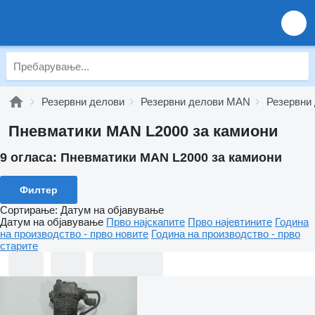
Резервни делови
Резервни делови MAN
Резервни
Пневматики MAN L2000 за камиони
9 огласа:
Пневматики MAN L2000 за камиони
Филтер
Сортирање
:
Датум на објавување
Датум на објавување
Прво најскапите
Прво најевтините
Година
на производство - прво новите
Година на производство - прво
старите