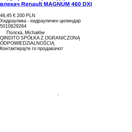
влекач Renault MAGNUM 460 DXI
46,45 €
200 PLN
Хидраулика - хидрауличен цилиндар
5010629264
Полска, Michałów
QINDITO SPÓŁKA Z OGRANICZONĄ
ODPOWIEDZIALNOŚCIĄ
Контактирајте го продавачот