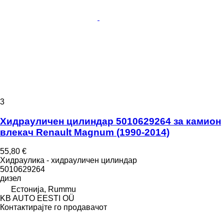
3
Хидрауличен цилиндар 5010629264 за камион
влекач Renault Magnum (1990-2014)
55,80 €
Хидраулика - хидрауличен цилиндар
5010629264
дизел
Естонија, Rummu
KB AUTO EESTI OÜ
Контактирајте го продавачот