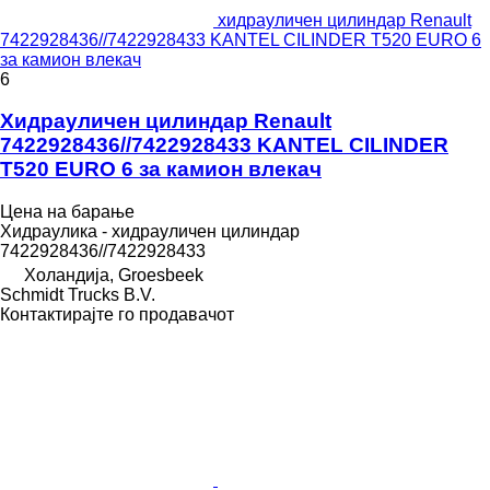
хидрауличен цилиндар Renault
7422928436//7422928433 KANTEL CILINDER T520 EURO 6
за камион влекач
6
Хидрауличен цилиндар Renault
7422928436//7422928433 KANTEL CILINDER
T520 EURO 6 за камион влекач
Цена на барање
Хидраулика - хидрауличен цилиндар
7422928436//7422928433
Холандија, Groesbeek
Schmidt Trucks B.V.
Контактирајте го продавачот