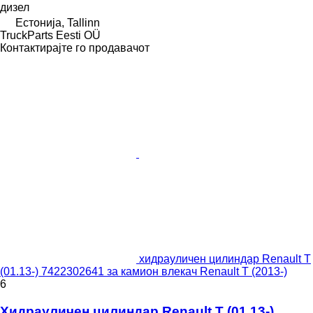
дизел
Естонија, Tallinn
TruckParts Eesti OÜ
Контактирајте го продавачот
хидрауличен цилиндар Renault T
(01.13-) 7422302641 за камион влекач Renault T (2013-)
6
Хидрауличен цилиндар Renault T (01.13-)