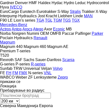
Gardner Denver
HMF
Haldex
Hydac
Hydro Leduc
Hydrocontrol
Hyva
IVECO
EuroCargo
Eurotech
Eurotrakker
S-Way
Stralis
Trakker
X-Way
Interpump Hydraulics
Jost
Kracht
Liebherr
Linde
MAN
F90
LE
Lion's series
TGA
TGL
TGM
TGS
TGX
Mercedes-Benz
Actros
Antos
Arocs
Atego
Axor
Econic
MB
Norba
Norgren
Nummi
OEM
OMFB
Paccar
Palfinger
Parker
Poclain Hydraulics
Renault
Magnum
Magnum 440
Magnum 460
Magnum AE
Premium
T-series
T520
Rexroth
SAF
Sachs
Sauer-Danfoss
Scania
G-series
P-series
R-series
Sunfab
TRW
Universal
Veljan
Volvo
FE
FH
FM
FMX
N-series
VNL
WABCO
Weber
ZF Lenksysteme
Zepro
прикажи се
Локација
Пребарување во радиус
Северна Македонија
Европа