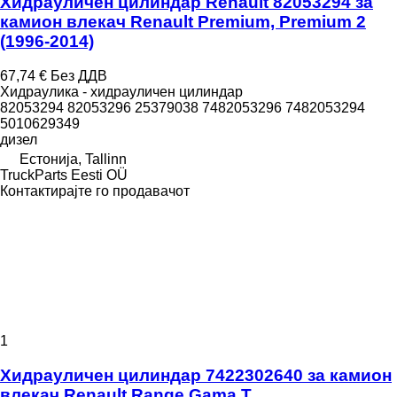
Хидрауличен цилиндар Renault 82053294 за
камион влекач Renault Premium, Premium 2
(1996-2014)
67,74 €
Без ДДВ
Хидраулика - хидрауличен цилиндар
82053294 82053296 25379038 7482053296 7482053294
5010629349
дизел
Естонија, Tallinn
TruckParts Eesti OÜ
Контактирајте го продавачот
1
Хидрауличен цилиндар 7422302640 за камион
влекач Renault Range Gama T