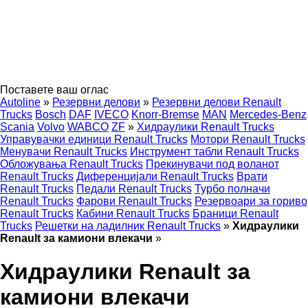
Поставете ваш оглас
Autoline
»
Резервни делови
»
Резервни делови Renault
Trucks
Bosch
DAF
IVECO
Knorr-Bremse
MAN
Mercedes-Benz
Scania
Volvo
WABCO
ZF
»
Хидраулики Renault Trucks
Управувачки единици Renault Trucks
Мотори Renault Trucks
Менувачи Renault Trucks
Инструмент табли Renault Trucks
Обложувања Renault Trucks
Прекинувачи под воланот
Renault Trucks
Диференцијали Renault Trucks
Врати
Renault Trucks
Педали Renault Trucks
Турбо полначи
Renault Trucks
Фарови Renault Trucks
Резервоари за гориво
Renault Trucks
Кабини Renault Trucks
Браници Renault
Trucks
Решетки на ладилник Renault Trucks
»
Хидраулики
Renault за камиони влекачи
»
Хидраулики Renault за
камиони влекачи