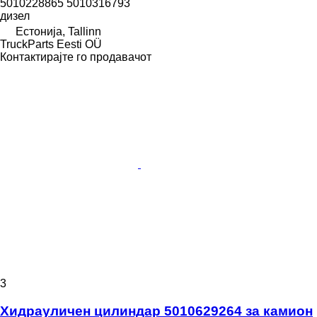
5010228865 5010316793
дизел
Естонија, Tallinn
TruckParts Eesti OÜ
Контактирајте го продавачот
3
Хидрауличен цилиндар 5010629264 за камион