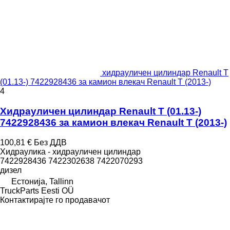
хидрауличен цилиндар Renault T
(01.13-) 7422928436 за камион влекач Renault T (2013-)
4
Хидрауличен цилиндар Renault T (01.13-)
7422928436 за камион влекач Renault T (2013-)
100,81 €
Без ДДВ
Хидраулика - хидрауличен цилиндар
7422928436 7422302638 7422070293
дизел
Естонија, Tallinn
TruckParts Eesti OÜ
Контактирајте го продавачот