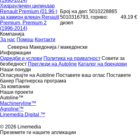
(1990-2014)
Хидрауличен цилиндар
Renault Premium (01.96-)
Број на дел: 5010228865
за камион влекач Renault
5010316793, гориво:
49,19 €
Premium, Premium 2
дизел
(1996-2014)
Компанија
За нас
Помош
Контакти
Северна Македонија / македонски
Информации
Одредби и услови
Политика на приватност
Совети за
безбедност
Прегледи на Autoline
Каталог на брендови
Наши понуди
Огласувајте на Autoline
Поставете ваш оглас
Поставете
банер
Партнерска програма
За компании
Наши проекти
Autoline™
Machineryline™
Agroline™
Linemedia Digital ™
© 2026 Linemedia
Преземете ги нашите апликации