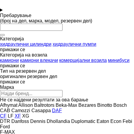
Пребарување
(број на дел, марка, модел, резервен дел)
Категорија
хидраулични цилиндри
хидраулични пумпи
прикажи се
Категорија на возила
камиони
камиони влекачи
комерцијални возила
минибуси
прикажи се
Тип на резервен дел
оригинален резервен дел
прикажи се
Марка
Не се најдени резултати за ова барање
Afhymat
Allison
Baltrotors
Beka-Max
Bezares
Binotto
Bosch
CAB
Camozzi
Casappa
DAF
CF
LF
XF
XG
DTR
Danfoss
Dennis
Dhollandia
Duplomatic
Eaton
Econ
Febi
Ford
F-MAX