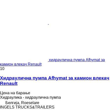
хидраулична пумпа Afhymat за
камион влекач Renault
10
Хидраулична пумпа Afhymat за камион влекач
Renault
Цена на барање
Хидраулика - хидраулична пумпа
Белгија, Roeselare
INGELS TRUCKS&TRAILERS