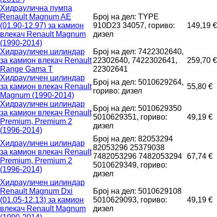
Хидраулична пумпа
Renault Magnum AE
Број на дел: TYPE
(01.90-12.97) за камион
910D23 34057, гориво:
149,19 €
влекач Renault Magnum
дизел
(1990-2014)
Хидрауличен цилиндар
Број на дел: 7422302640,
за камион влекач Renault
22302640, 7422302641,
259,70 €
Range Gama T
22302641
Хидрауличен цилиндар
Број на дел: 5010629264,
за камион влекач Renault
55,80 €
гориво: дизел
Magnum (1990-2014)
Хидрауличен цилиндар
Број на дел: 5010629350
за камион влекач Renault
5010629351, гориво:
49,19 €
Premium, Premium 2
дизел
(1996-2014)
Број на дел: 82053294
Хидрауличен цилиндар
82053296 25379038
за камион влекач Renault
7482053296 7482053294
67,74 €
Premium, Premium 2
5010629349, гориво:
(1996-2014)
дизел
Хидрауличен цилиндар
Renault Magnum Dxi
Број на дел: 5010629108
(01.05-12.13) за камион
5010629093, гориво:
49,19 €
влекач Renault Magnum
дизел