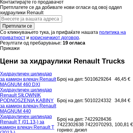
Контактирајте го продавачот
Претплатете се да добивате нови огласи од овој оддел
хидраулики
Renault
Претплати се
Со кликнувањето тука, ја прифаќате нашата
политика на
приватност
и
корисничкиот договор
.
Резултати од пребарување:
19 огласа
Прикажи
Цени за хидраулики Renault Trucks
Хидрауличен цилиндар
за камион влекач Renault
Број на дел: 5010629264
46,45 €
MAGNUM 460 DXI
Хидрауличен цилиндар
Renault SIŁOWNIK
PODNOSZENIA KABINY
Број на дел: 5010224332
34,84 €
за камион влекач Renault
MAGNUM 440
Хидрауличен цилиндар
Број на дел: 7422928436
Renault T (01.13-) за
7422302638 7422070293,
100,81 €
камион влекач Renault T
гориво: дизел
(2013-)