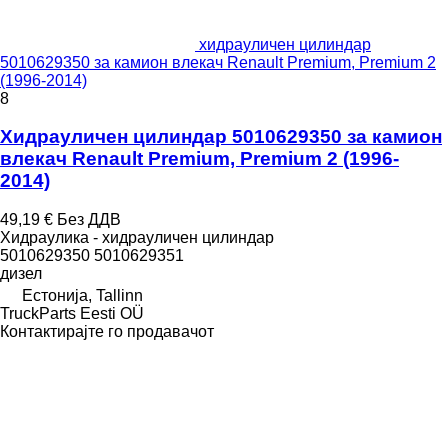
хидрауличен цилиндар
5010629350 за камион влекач Renault Premium, Premium 2
(1996-2014)
8
Хидрауличен цилиндар 5010629350 за камион
влекач Renault Premium, Premium 2 (1996-
2014)
49,19 €
Без ДДВ
Хидраулика - хидрауличен цилиндар
5010629350 5010629351
дизел
Естонија, Tallinn
TruckParts Eesti OÜ
Контактирајте го продавачот