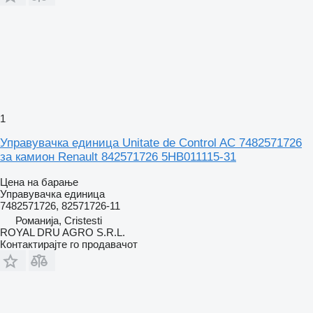
1
Управувачка единица Unitate de Control AC 7482571726
за камион Renault 842571726 5HB011115-31
Цена на барање
Управувачка единица
7482571726, 82571726-11
Романија, Cristesti
ROYAL DRU AGRO S.R.L.
Контактирајте го продавачот