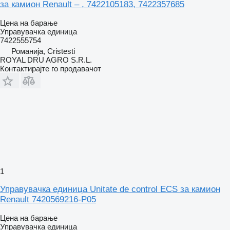
за камион Renault – , 7422105183, 7422357685
Цена на барање
Управувачка единица
7422555754
Романија, Cristesti
ROYAL DRU AGRO S.R.L.
Контактирајте го продавачот
1
Управувачка единица Unitate de control ECS за камион
Renault 7420569216-P05
Цена на барање
Управувачка единица