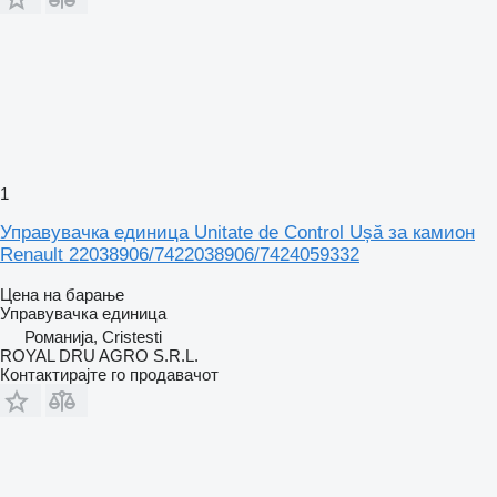
1
Управувачка единица Unitate de Control Ușă за камион
Renault 22038906/7422038906/7424059332
Цена на барање
Управувачка единица
Романија, Cristesti
ROYAL DRU AGRO S.R.L.
Контактирајте го продавачот