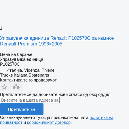
1
Управувачка единица Renault P102570C за камион
Renault Premium 1996>2005
Цена на барање
Управувачка единица
P102570C
Италија, Vicenza, Thiene
Trucks Italiana Spareparts
Контактирајте го продавачот
Претплатете се да добивате нови огласи од овој оддел
Претплати се
Со кликнувањето тука, ја прифаќате нашата
политика на
приватност
и
корисничкиот договор
.