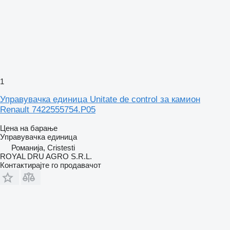
1
Управувачка единица Unitate de control за камион
Renault 7422555754.P05
Цена на барање
Управувачка единица
Романија, Cristesti
ROYAL DRU AGRO S.R.L.
Контактирајте го продавачот