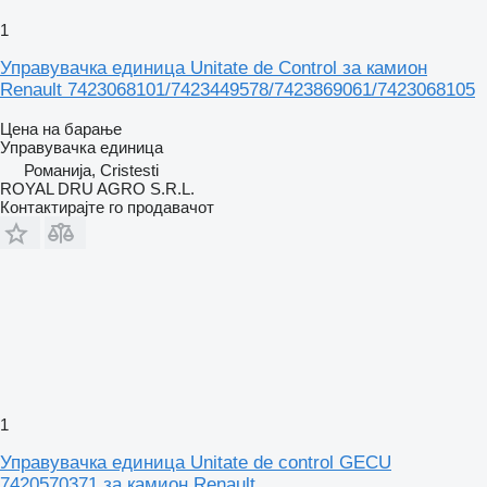
1
Управувачка единица Unitate de Control за камион
Renault 7423068101/7423449578/7423869061/7423068105
Цена на барање
Управувачка единица
Романија, Cristesti
ROYAL DRU AGRO S.R.L.
Контактирајте го продавачот
1
Управувачка единица Unitate de control GECU
7420570371 за камион Renault