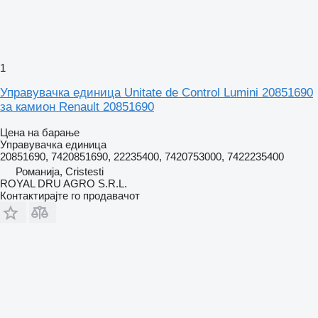
1
Управувачка единица Unitate de Control Lumini 20851690
за камион Renault 20851690
Цена на барање
Управувачка единица
20851690, 7420851690, 22235400, 7420753000, 7422235400
Романија, Cristesti
ROYAL DRU AGRO S.R.L.
Контактирајте го продавачот