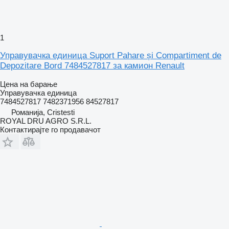
1
Управувачка единица Suport Pahare și Compartiment de
Depozitare Bord 7484527817 за камион Renault
Цена на барање
Управувачка единица
7484527817 7482371956 84527817
Романија, Cristesti
ROYAL DRU AGRO S.R.L.
Контактирајте го продавачот