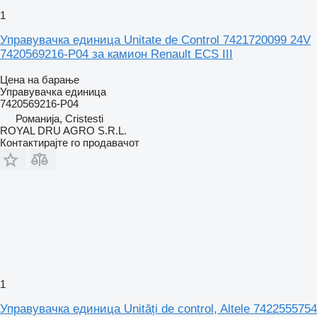
1
Управувачка единица Unitate de Control 7421720099 24V
7420569216-P04 за камион Renault ECS III
Цена на барање
Управувачка единица
7420569216-P04
Романија, Cristesti
ROYAL DRU AGRO S.R.L.
Контактирајте го продавачот
1
Управувачка единица Unități de control, Altele 7422555754