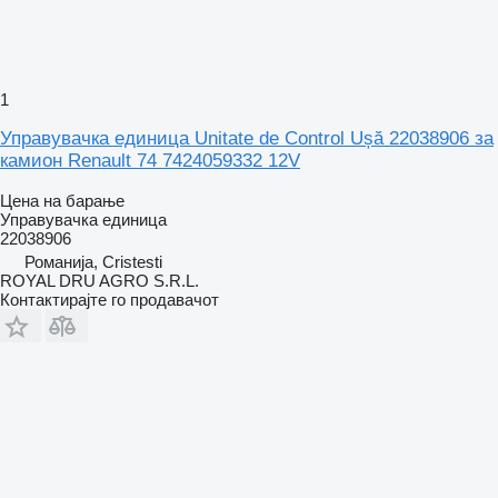
1
Управувачка единица Unitate de Control Ușă 22038906 за
камион Renault 74 7424059332 12V
Цена на барање
Управувачка единица
22038906
Романија, Cristesti
ROYAL DRU AGRO S.R.L.
Контактирајте го продавачот