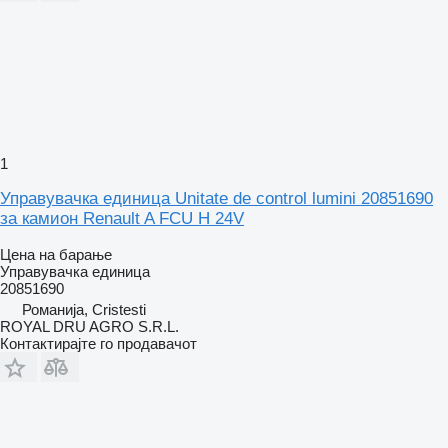
1
Управувачка единица Unitate de control lumini 20851690
за камион Renault A FCU H 24V
Цена на барање
Управувачка единица
20851690
Романија, Cristesti
ROYAL DRU AGRO S.R.L.
Контактирајте го продавачот