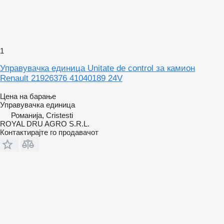
1
Управувачка единица Unitate de control за камион
Renault 21926376 41040189 24V
Цена на барање
Управувачка единица
Романија, Cristesti
ROYAL DRU AGRO S.R.L.
Контактирајте го продавачот