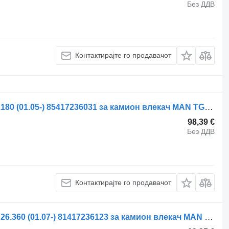
Без ДДВ
Контактирајте го продавачот
Хидрауличен цилиндар MAN TGL 8.180 (01.05-) 85417236031 за камион влекач MAN TGL, TGM, TGS, TGX (2005-2021)
98,39 €
Без ДДВ
Контактирајте го продавачот
Хидрауличен цилиндар Weber TGS 26.360 (01.07-) 81417236123 за камион влекач MAN TGL, TGM, TGS, TGX (2005-2021)