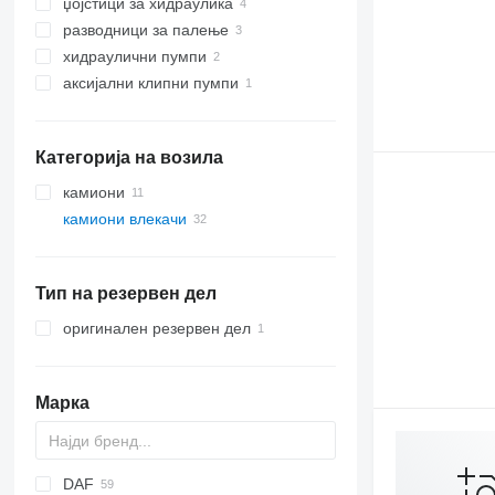
џојстици за хидраулика
разводници за палење
хидраулични пумпи
аксијални клипни пумпи
Категорија на возила
камиони
камиони влекачи
Тип на резервен дел
оригинален резервен дел
Марка
DAF