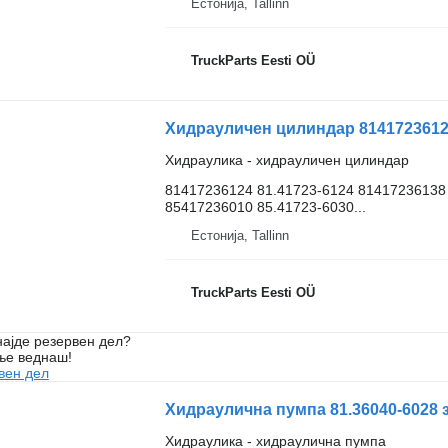
Естонија, Tallinn
TruckParts Eesti OÜ
Хидраулика - хидрауличен цилиндар
81417236124 81.41723-6124 81417236138 
85417236010 85.41723-6030...
Естонија, Tallinn
TruckParts Eesti OÜ
ајде резервен дел?
ње веднаш!
вен дел
Хидраулична пумпа 81.36040-6028
Хидраулика - хидраулична пумпа