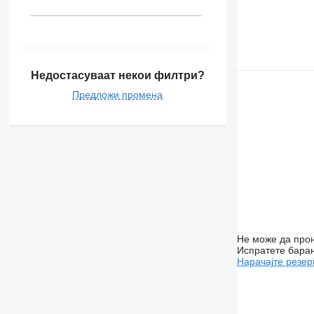
Недостасуваат некои филтри?
Предложи промена
Не може да прон
Испратете бара
Нарачајте резер