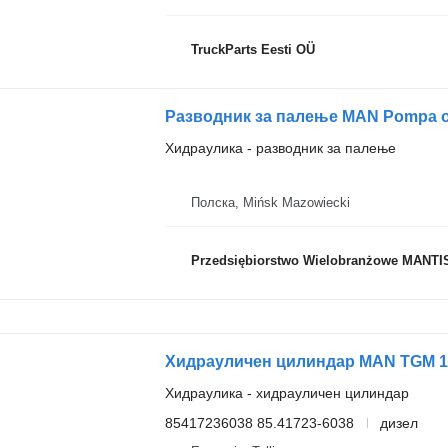
TruckParts Eesti OÜ
Хидраулика - разводник за палење
Полска, Mińsk Mazowiecki
Przedsiębiorstwo Wielobranżowe MANTI
Хидраулика - хидрауличен цилиндар
85417236038 85.41723-6038
дизел