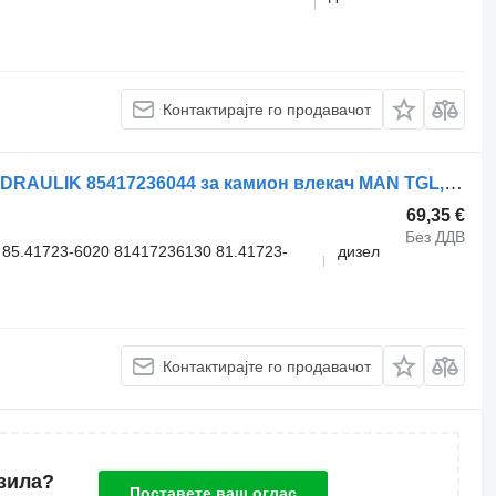
Контактирајте го продавачот
Хидрауличен цилиндар WEBER-HYDRAULIK 85417236044 за камион влекач MAN TGL, TGM, TGS, TGX (2005-2021)
69,35 €
Без ДДВ
85.41723-6020 81417236130 81.41723-
дизел
Контактирајте го продавачот
зила?
Поставете ваш оглас