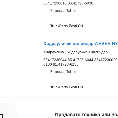
85417236010 85.41723-6030...
Естонија, Tallinn
TruckParts Eesti OÜ
Хидраулика - хидрауличен цилиндар
85417236044 85.41723-6044 85417236020 
6130 81.41723-6135...
Естонија, Tallinn
TruckParts Eesti OÜ
Продавате техника или во