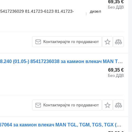
69,35 €
Без ДДВ
5417236029 81.41723-6123 81.41723-
дизел
Контактирајте го продавачот
Хидрауличен цилиндар MAN TGM 18.240 (01.05-) 85417236038 за камион влекач MAN TGL, TGM, TGS, TGX (2005-2021)
69,35 €
Без ДДВ
Контактирајте го продавачот
Џојстик за хидраулика MAN 81258067064 за камион влекач MAN TGL, TGM, TGS, TGX (2005-2021)