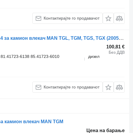
Контактирајте го продавачот
Хидрауличен цилиндар 81417236124 за камион влекач MAN TGL, TGM, TGS, TGX (2005-2021)
100,81 €
Без ДДВ
81.41723-6138 85.41723-6010
дизел
Контактирајте го продавачот
 за камион влекач MAN TGM
Цена на барање