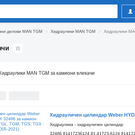
вни делови MAN TGM
Хидраулики MAN TGM
Хидраулики MA
ачи
Хидраулики MAN TGM за камиони влекачи
Хидраулика - хидрауличен цилиндар
32486 81417236124 81.41723-6124 814172