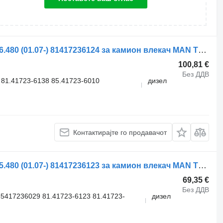
Хидрауличен цилиндар MAN TGX 26.480 (01.07-) 81417236124 за камион влекач MAN TGL, TGM, TGS, TGX (2005-2021)
100,81 €
Без ДДВ
81.41723-6138 85.41723-6010
дизел
Контактирајте го продавачот
Хидрауличен цилиндар MAN TGS 35.480 (01.07-) 81417236123 за камион влекач MAN TGL, TGM, TGS, TGX (2005-2021)
69,35 €
Без ДДВ
5417236029 81.41723-6123 81.41723-
дизел