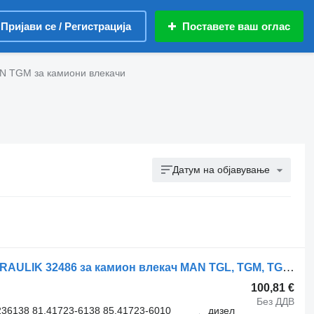
Пријави се / Регистрација
Поставете ваш оглас
N TGM за камиони влекачи
Датум на објавување
Хидрауличен цилиндар Weber HYDRAULIK 32486 за камион влекач MAN TGL, TGM, TGS, TGX (2005-2021)
100,81 €
Без ДДВ
36138 81.41723-6138 85.41723-6010
дизел