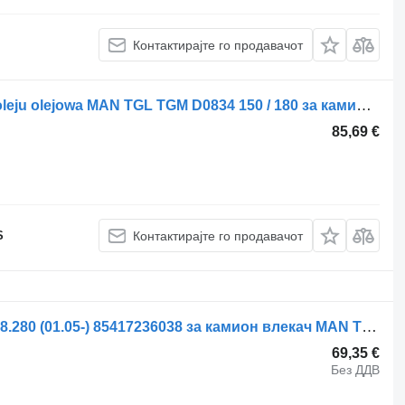
Контактирајте го продавачот
Разводник за палење MAN Pompa oleju olejowa MAN TGL TGM D0834 150 / 180 за камион влекач
85,69 €
S
Контактирајте го продавачот
Хидрауличен цилиндар MAN TGM 18.280 (01.05-) 85417236038 за камион влекач MAN TGL, TGM, TGS, TGX (2005-2021)
69,35 €
Без ДДВ