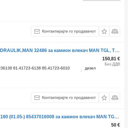
Контактирајте го продавачот
Хидрауличен цилиндар WEBER-HYDRAULIK,MAN 32486 за камион влекач MAN TGL, TGM, TGS, TGX (2005-2021)
150,81 €
Без ДДВ
36138 81.41723-6138 85.41723-6010
дизел
Контактирајте го продавачот
Хидрауличен цилиндар MAN TGL 7.180 (01.05-) 85437016008 за камион влекач MAN TGL, TGM, TGS, TGX (2005-2021)
50 €