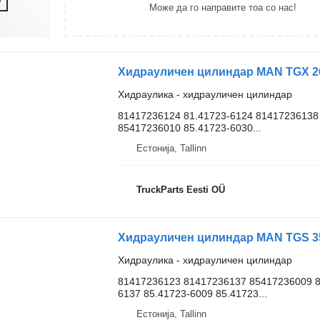
Може да го направите тоа со нас!
Хидраулика - хидрауличен цилиндар
81417236124 81.41723-6124 81417236138 
85417236010 85.41723-6030...
Естонија, Tallinn
TruckParts Eesti OÜ
Хидраулика - хидрауличен цилиндар
81417236123 81417236137 85417236009 8
6137 85.41723-6009 85.41723...
Естонија, Tallinn