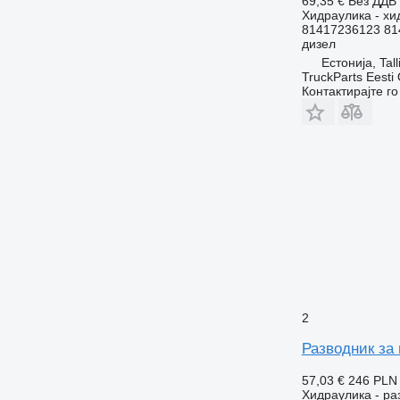
69,35 €
Без ДДВ
Хидраулика - х
81417236123 81
дизел
Естонија, Tall
TruckParts Eesti
Контактирајте г
2
Разводник за
57,03 €
246 PLN
Хидраулика - ра