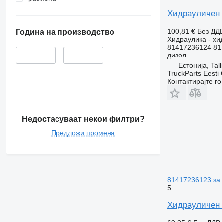
Хидрауличен 
100,81 €
Без ДД
Година на производство
Хидраулика - х
81417236124 81.
дизел
–
Естонија, Tall
TruckParts Eesti
Контактирајте г
Недостасуваат некои филтри?
Предложи промена
81417236123 за
5
Хидрауличен 