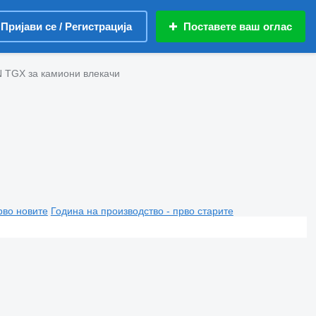
Пријави се / Регистрација
Поставете ваш оглас
 TGX за камиони влекачи
рво новите
Година на производство - прво старите