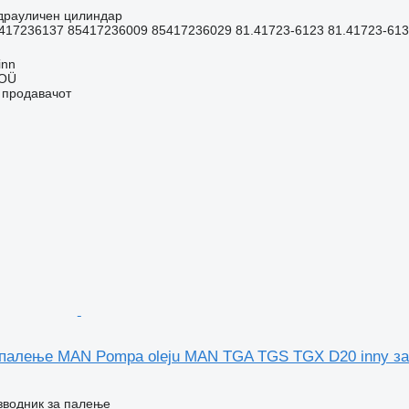
идрауличен цилиндар
417236137 85417236009 85417236029 81.41723-6123 81.41723-6137
inn
 OÜ
о продавачот
 палење MAN Pompa oleju MAN TGA TGS TGX D20 inny за
зводник за палење