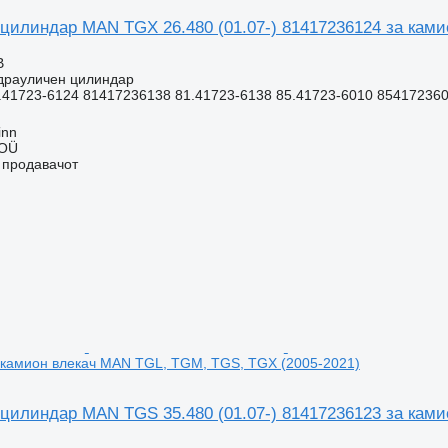
цилиндар MAN TGX 26.480 (01.07-) 81417236124 за ками
В
идрауличен цилиндар
41723-6124 81417236138 81.41723-6138 85.41723-6010 8541723601
inn
 OÜ
о продавачот
 камион влекач MAN TGL, TGM, TGS, TGX (2005-2021)
цилиндар MAN TGS 35.480 (01.07-) 81417236123 за ками