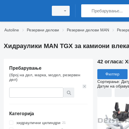
Autoline
Резервни делови
Резервни делови MAN
Резер
Хидраулики MAN TGX за камиони влек
42 огласа:
Х
Пребарување
Филтер
(број на дел, марка, модел, резервен
дел)
Сортирање
:
Дат
Датум на објаву
Категорија
хидраулични цилиндри