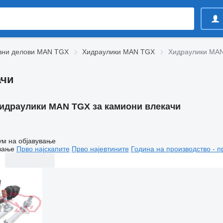
вни делови MAN TGX
Хидраулики MAN TGX
Хидраулики MAN
ачи
идраулики MAN TGX за камиони влекачи
ум на објавување
вање
Прво најскапите
Прво најевтините
Година на производство - п