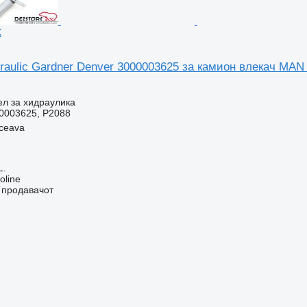
X
raulic Gardner Denver 3000003625 за камион влекач MA
ел за хидраулика
0003625, P2088
ceava
L.
oline
о продавачот