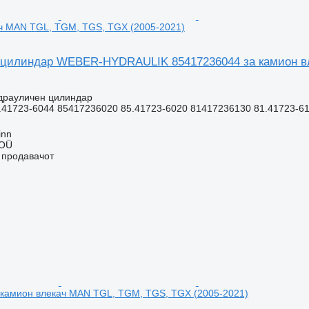
ач MAN TGL, TGM, TGS, TGX (2005-2021)
цилиндар WEBER-HYDRAULIK 85417236044 за камион вл
идрауличен цилиндар
41723-6044 85417236020 85.41723-6020 81417236130 81.41723-613
inn
 OÜ
о продавачот
 камион влекач MAN TGL, TGM, TGS, TGX (2005-2021)