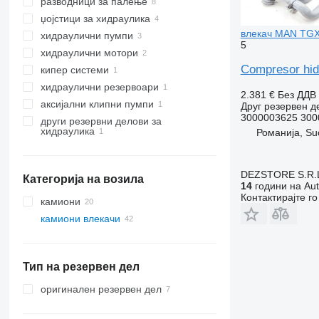
разводници за палење
џојстици за хидраулика
влекач MAN TG
хидраулични пумпи
5
хидраулични мотори
Compresor hid
кипер системи
хидраулични резервоари
2.381 €
Без ДДВ
аксијални клипни пумпи
Друг резервен д
3000003625 300
други резервни делови за
хидраулика
Романија, Su
DEZSTORE S.R.
Категорија на возила
14
години на Aut
Контактирајте г
камиони
камиони влекачи
Тип на резервен дел
оригинален резервен дел