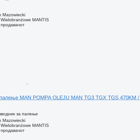
k Mazowiecki
o Wielobranżowe MANTIS
о продавачот
а палење MAN POMPA OLEJU MAN TG3 TGX TGS 470KM / 
зводник за палење
k Mazowiecki
o Wielobranżowe MANTIS
о продавачот