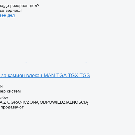
ајде резервен дел?
ње веднаш!
вен дел
 за камион влекач MAN TGA TGX TGS
LN
пер систем
ałów
KA Z OGRANICZONĄ ODPOWIEDZIALNOŚCIĄ
о продавачот