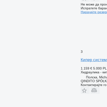
Не може да прон
Испратете бара
Нарачајте резер
3
Кипер систем
1.159 €
5.000 P
Хидраулика - ки
Полска, Mich
QINDITO SPÓŁ
Контактирајте г