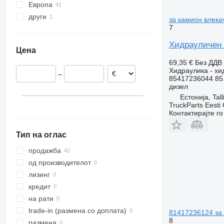
Европа
други
Естонија
за камион влек
7
Полска
Украина
Романија
Хидрауличен 
Цена
69,35 €
Без ДДВ
Хидраулика - х
–
85417236044 85.
дизел
Естонија, Tall
TruckParts Eesti
Контактирајте г
Тип на оглас
продажба
од производителот
лизинг
кредит
на рати
trade-in (размена со доплата)
81417236124 за
8
размена