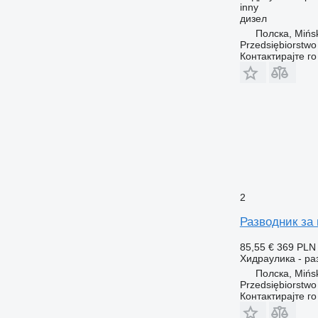
inny
дизел
Полска, Mińs
Przedsiębiorstw
Контактирајте г
2
Разводник з
85,55 €
369 PLN
Хидраулика - ра
Полска, Mińs
Przedsiębiorstw
Контактирајте г