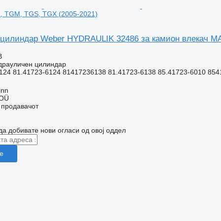
, TGM, TGS, TGX (2005-2021)
цилиндар Weber HYDRAULIK 32486 за камион влекач MA
В
идрауличен цилиндар
24 81.41723-6124 81417236138 81.41723-6138 85.41723-6010 8541
inn
 OÜ
о продавачот
да добивате нови огласи од овој оддел
е