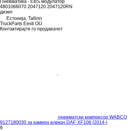
Пневматика - EBS модулатор
4801066070 2047120 2047120RN
дизел
Естонија, Tallinn
TruckParts Eesti OÜ
Контактирајте го продавачот
пневматски компресор WABCO
9127180030 за камион влекач DAF XF106 (2014-)
9