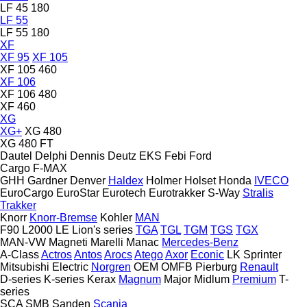
LF 45 180
LF 55
LF 55 180
XF
XF 95
XF 105
XF 105 460
XF 106
XF 106 480
XF 460
XG
XG+
XG 480
XG 480 FT
Dautel
Delphi
Dennis
Deutz
EKS
Febi
Ford
Cargo
F-MAX
GHH
Gardner Denver
Haldex
Holmer
Holset
Honda
IVECO
EuroCargo
EuroStar
Eurotech
Eurotrakker
S-Way
Stralis
Trakker
Knorr
Knorr-Bremse
Kohler
MAN
F90
L2000
LE
Lion's series
TGA
TGL
TGM
TGS
TGX
MAN-VW
Magneti Marelli
Manac
Mercedes-Benz
A-Class
Actros
Antos
Arocs
Atego
Axor
Econic
LK
Sprinter
Mitsubishi Electric
Norgren
OEM
OMFB
Pierburg
Renault
D-series
K-series
Kerax
Magnum
Major
Midlum
Premium
T-
series
SCA
SMB
Sanden
Scania