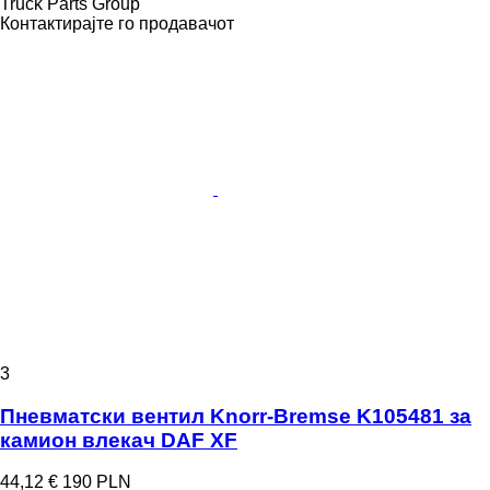
Truck Parts Group
Контактирајте го продавачот
3
Пневматски вентил Knorr-Bremse K105481 за
камион влекач DAF XF
44,12 €
190 PLN