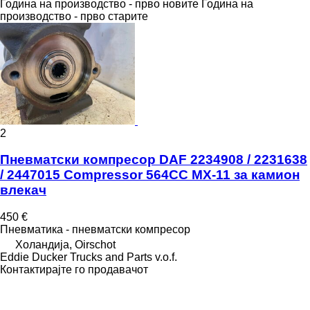
Година на производство - прво новите
Година на
производство - прво старите
2
Пневматски компресор DAF 2234908 / 2231638
/ 2447015 Compressor 564CC MX-11 за камион
влекач
450 €
Пневматика - пневматски компресор
Холандија, Oirschot
Eddie Ducker Trucks and Parts v.o.f.
Контактирајте го продавачот