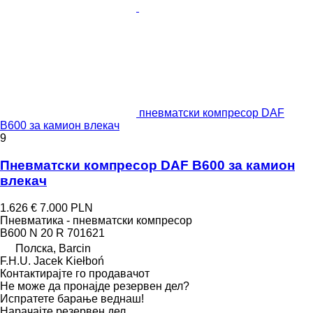
пневматски компресор DAF
B600 за камион влекач
9
Пневматски компресор DAF B600 за камион
влекач
1.626 €
7.000 PLN
Пневматика - пневматски компресор
B600 N 20 R 701621
Полска, Barcin
F.H.U. Jacek Kiełboń
Контактирајте го продавачот
Не може да пронајде резервен дел?
Испратете барање веднаш!
Нарачајте резервен дел