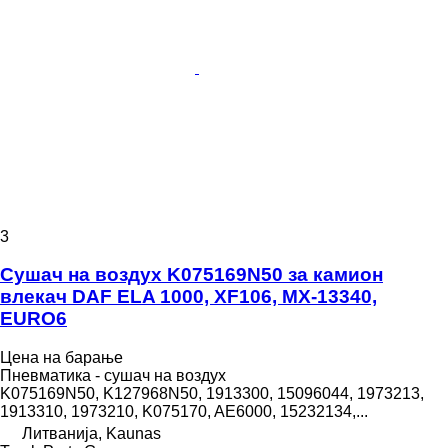
3
Сушач на воздух K075169N50 за камион
влекач DAF ELA 1000, XF106, MX-13340,
EURO6
Цена на барање
Пневматика - сушач на воздух
K075169N50, K127968N50, 1913300, 15096044, 1973213,
1913310, 1973210, K075170, AE6000, 15232134,...
Литванија, Kaunas