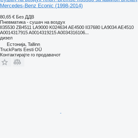
Mercedes-Benz Econic (1998-2014)
80,65 €
Без ДДВ
Пневматика - сушач на воздух
II35530 ZB4511 LA9000 K024634 AE4500 II37680 LA9034 AE4510
A0014317915 A0014319215 A0034316106...
дизел
Естонија, Tallinn
TruckParts Eesti OÜ
Контактирајте го продавачот