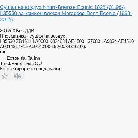
Сушач на воздух Knorr-Bremse Econic 1828 (01.98-)
II35530 за камион влекач Mercedes-Benz Econic (1998-
2014)
80,65 €
Без ДДВ
Пневматика - сушач на воздух
II35530 ZB4511 LA9000 K024634 AE4500 II37680 LA9034 AE4510
A0014317915 A0014319215 A0034316106...
гас
Естонија, Tallinn
TruckParts Eesti OÜ
Контактирајте го продавачот