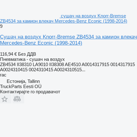
сушач на воздух Knorr-Bremse
ZB4534 за камион влекач Mercedes-Benz Econic (1998-2014)
9
Сушач на воздух Knorr-Bremse ZB4534 за камион влекач
Mercedes-Benz Econic (1998-2014)
116,94 €
Без ДДВ
Пневматика - сушач на воздух
ZB4534 II38310 LA9010 II38308 AE4510 A0014317915 0014317915
A0024310415 0024310415 A0024310515...
гас
Естонија, Tallinn
TruckParts Eesti OÜ
Контактирајте го продавачот