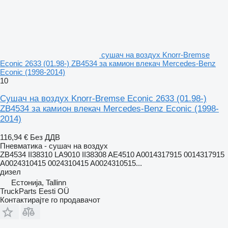
сушач на воздух Knorr-Bremse
Econic 2633 (01.98-) ZB4534 за камион влекач Mercedes-Benz
Econic (1998-2014)
10
Сушач на воздух Knorr-Bremse Econic 2633 (01.98-)
ZB4534 за камион влекач Mercedes-Benz Econic (1998-
2014)
116,94 €
Без ДДВ
Пневматика - сушач на воздух
ZB4534 II38310 LA9010 II38308 AE4510 A0014317915 0014317915
A0024310415 0024310415 A0024310515...
дизел
Естонија, Tallinn
TruckParts Eesti OÜ
Контактирајте го продавачот