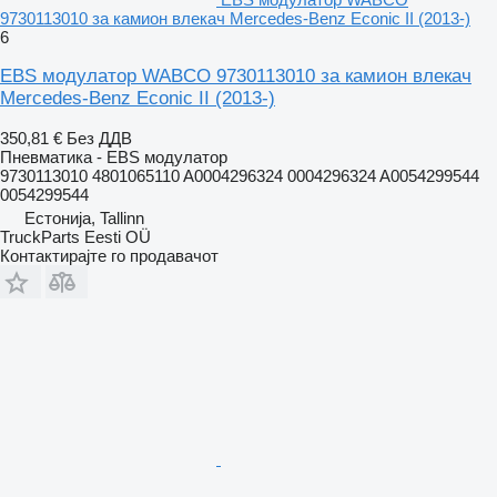
9730113010 за камион влекач Mercedes-Benz Econic II (2013-)
6
EBS модулатор WABCO 9730113010 за камион влекач
Mercedes-Benz Econic II (2013-)
350,81 €
Без ДДВ
Пневматика - EBS модулатор
9730113010 4801065110 A0004296324 0004296324 A0054299544
0054299544
Естонија, Tallinn
TruckParts Eesti OÜ
Контактирајте го продавачот