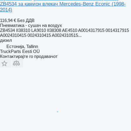
ZB4534 за камион влекач Mercedes-Benz Econic (1998-
2014)
116,94 €
Без ДДВ
Пневматика - сушач на воздух
ZB4534 II38310 LA9010 II38308 AE4510 A0014317915 0014317915
A0024310415 0024310415 A0024310515...
дизел
Естонија, Tallinn
TruckParts Eesti OÜ
Контактирајте го продавачот