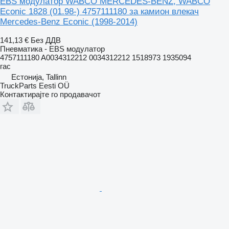
EBS модулатор WABCO MERCEDES-BENZ, WABCO
Econic 1828 (01.98-) 4757111180 за камион влекач
Mercedes-Benz Econic (1998-2014)
141,13 €
Без ДДВ
Пневматика - EBS модулатор
4757111180 A0034312212 0034312212 1518973 1935094
гас
Естонија, Tallinn
TruckParts Eesti OÜ
Контактирајте го продавачот