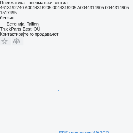
Пневматика - пневматски вентил
4613192740 A0044316205 0044316205 A0044314905 0044314905
1517495
бензин
Естонија, Tallinn
TruckParts Eesti OÜ
Контактирајте го продавачот
EBS модулатор WABCO