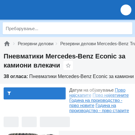
Резервни делови
Резервни делови Mercedes-Benz Tr
Пневматики Mercedes-Benz Econic за
камиони влекачи
38 огласа:
Пневматики Mercedes-Benz Econic за камиони
Датум на објавување
Прво
најскапите
Прво најевтините
Година на производство -
прво новите
Година на
производство - прво старите