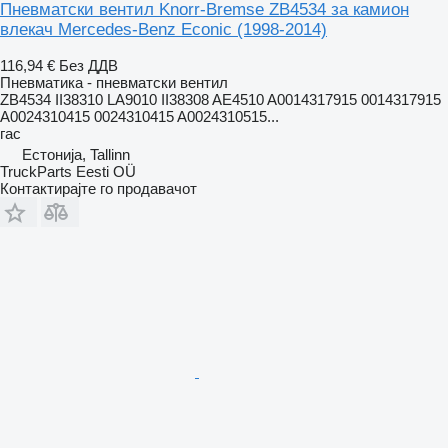
Пневматски вентил Knorr-Bremse ZB4534 за камион
влекач Mercedes-Benz Econic (1998-2014)
116,94 €
Без ДДВ
Пневматика - пневматски вентил
ZB4534 II38310 LA9010 II38308 AE4510 A0014317915 0014317915
A0024310415 0024310415 A0024310515...
гас
Естонија, Tallinn
TruckParts Eesti OÜ
Контактирајте го продавачот