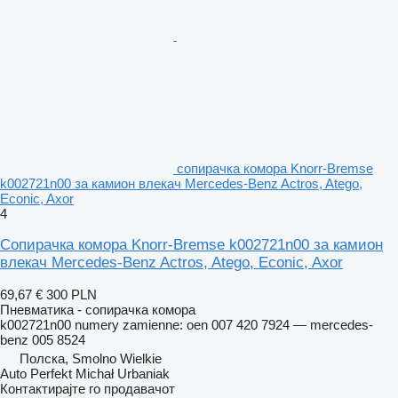
сопирачка комора Knorr-Bremse
k002721n00 за камион влекач Mercedes-Benz Actros, Atego,
Econic, Axor
4
Сопирачка комора Knorr-Bremse k002721n00 за камион
влекач Mercedes-Benz Actros, Atego, Econic, Axor
69,67 €
300 PLN
Пневматика - сопирачка комора
k002721n00 numery zamienne: oen 007 420 7924 — mercedes-
benz 005 8524
Полска, Smolno Wielkie
Auto Perfekt Michał Urbaniak
Контактирајте го продавачот