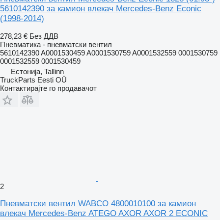
5610142390 за камион влекач Mercedes-Benz Econic
(1998-2014)
278,23 €
Без ДДВ
Пневматика - пневматски вентил
5610142390 A0001530459 A0001530759 A0001532559 0001530759
0001532559 0001530459
Естонија, Tallinn
TruckParts Eesti OÜ
Контактирајте го продавачот
2
Пневматски вентил WABCO 4800010100 за камион
влекач Mercedes-Benz ATEGO AXOR AXOR 2 ECONIC