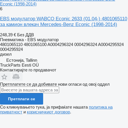
Econic (1998-2014)
6
EBS модулатор WABCO Econic 2633 (01.04-) 4801065110
за камион влекач Mercedes-Benz Econic (1998-2014)
248,39 €
Без ДДВ
Пневматика - EBS модулатор
4801065110 4801065100 A0004296324 0004296324 A0004295924
0004295924
дизел
Естонија, Tallinn
TruckParts Eesti OÜ
Контактирајте го продавачот
Претплатете се да добивате нови огласи од овој оддел
Претплати се
Со кликнувањето тука, ја прифаќате нашата
политика на
приватност
и
корисничкиот договор
.