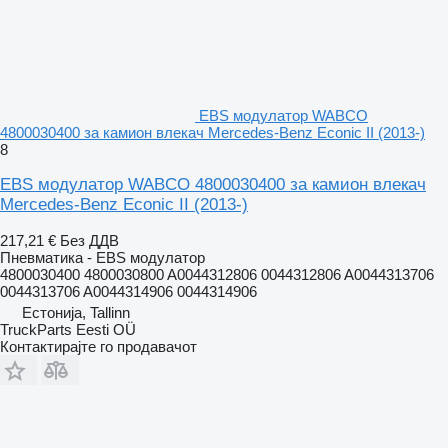
EBS модулатор WABCO
4800030400 за камион влекач Mercedes-Benz Econic II (2013-)
8
EBS модулатор WABCO 4800030400 за камион влекач
Mercedes-Benz Econic II (2013-)
217,21 €
Без ДДВ
Пневматика - EBS модулатор
4800030400 4800030800 A0044312806 0044312806 A0044313706
0044313706 A0044314906 0044314906
Естонија, Tallinn
TruckParts Eesti OÜ
Контактирајте го продавачот