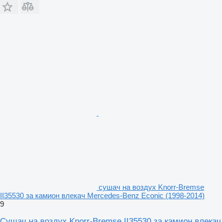
сушач на воздух Knorr-Bremse
II35530 за камион влекач Mercedes-Benz Econic (1998-2014)
9
Сушач на воздух Knorr-Bremse II35530 за камион влекач