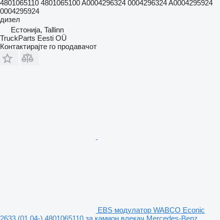
4801065110 4801065100 A0004296324 0004296324 A0004295924
0004295924
дизел
Естонија, Tallinn
TruckParts Eesti OÜ
Контактирајте го продавачот
EBS модулатор WABCO Econic
2633 (01.04-) 4801065110 за камион влекач Mercedes-Benz