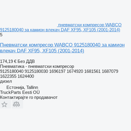
пневматски компресор WABCO
9125180040 за камион влекач DAF XF95, XF105 (2001-2014)
5
Пневматски компресор WABCO 9125180040 за камион
влекач DAF XF95, XF105 (2001-2014)
174,19 €
Без ДДВ
Пневматика - пневматски компресор
9125180040 9125180030 1696197 1674920 1681561 1687079
1622355 1624400
дизел
Естонија, Tallinn
TruckParts Eesti OÜ
Контактирајте го продавачот