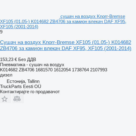
сушач на воздух Knorr-Bremse
XF105 (01.05-) K014682 ZB4706 за камион влекач DAF XF95,
XF105 (2001-2014)
9
Сушач на воздух Knorr-Bremse XF105 (01.05-) K014682
ZB4706 за камион влекач DAF XF95, XF105 (2001-2014)
153,23 €
Без ДДВ
Пневматика - сушач на воздух
K014682 ZB4706 1681570 1612054 1738764 2107993
дизел
Естонија, Tallinn
TruckParts Eesti OÜ
Контактирајте го продавачот