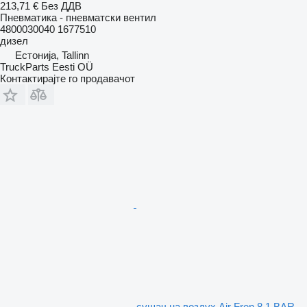
213,71 €
Без ДДВ
Пневматика - пневматски вентил
4800030040 1677510
дизел
Естонија, Tallinn
TruckParts Eesti OÜ
Контактирајте го продавачот
сушач на воздух Air Fren 8.1 BAR