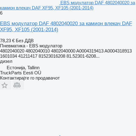
EBS модулатор DAF 4802040020 за
камион влекач DAF XF95, XF105 (2001-2014)
6
EBS модулатор DAF 4802040020 за камион влекач DAF
XF95, XF105 (2001-2014)
78,23 €
Без ДДВ
Пневматика - EBS модулатор
4802040020 4802040010 4802040000 A0004319413 A0004318913
1601034 41211417 81523016208 81.52301-6208...
дизел
Естонија, Tallinn
TruckParts Eesti OÜ
Контактирајте го продавачот