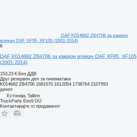
DAF K014682 ZB4706 за камион
влекач DAF XF95, XF105 (2001-2014)
6
DAF K014682 ZB4706 за камион влекач DAF XF95, XF105
(2001-2014)
153,23 €
Без ДДВ
Друг резервен дел за пневматика
K014682 ZB4706 1681570 1612054 1738764 2107993
дизел
Естонија, Tallinn
TruckParts Eesti OÜ
Контактирајте го продавачот