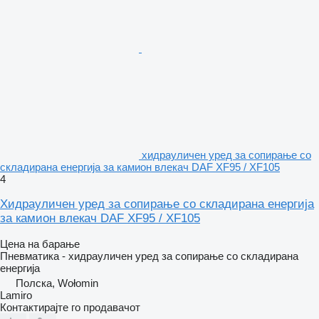
хидрауличен уред за сопирање со
складирана енергија за камион влекач DAF XF95 / XF105
4
Хидрауличен уред за сопирање со складирана енергија
за камион влекач DAF XF95 / XF105
Цена на барање
Пневматика - хидрауличен уред за сопирање со складирана
енергија
Полска, Wołomin
Lamiro
Контактирајте го продавачот