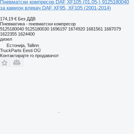
Пневматски компресор DAF XF105 (01.05-) 9125180040
за камион влекач DAF XF95, XF105 (2001-2014)
174,19 €
Без ДДВ
Пневматика - пневматски компресор
9125180040 9125180030 1696197 1674920 1681561 1687079
1622355 1624400
дизел
Естонија, Tallinn
TruckParts Eesti OÜ
Контактирајте го продавачот