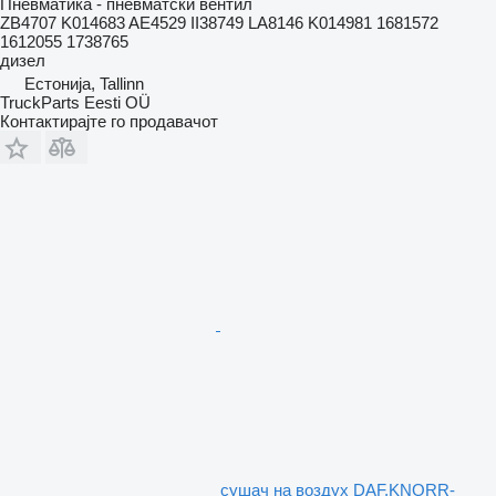
Пневматика - пневматски вентил
ZB4707 K014683 AE4529 II38749 LA8146 K014981 1681572
1612055 1738765
дизел
Естонија, Tallinn
TruckParts Eesti OÜ
Контактирајте го продавачот
сушач на воздух DAF,KNORR-