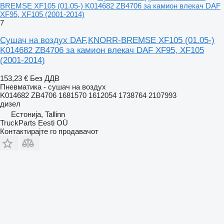
BREMSE XF105 (01.05-) K014682 ZB4706 за камион влекач DAF
XF95, XF105 (2001-2014)
7
Сушач на воздух DAF,KNORR-BREMSE XF105 (01.05-)
K014682 ZB4706 за камион влекач DAF XF95, XF105
(2001-2014)
153,23 €
Без ДДВ
Пневматика - сушач на воздух
K014682 ZB4706 1681570 1612054 1738764 2107993
дизел
Естонија, Tallinn
TruckParts Eesti OÜ
Контактирајте го продавачот