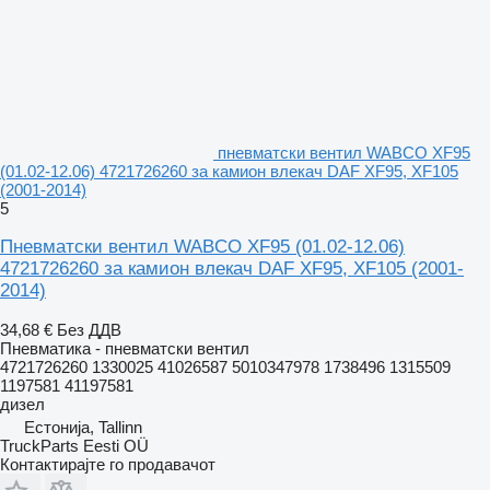
пневматски вентил WABCO XF95
(01.02-12.06) 4721726260 за камион влекач DAF XF95, XF105
(2001-2014)
5
Пневматски вентил WABCO XF95 (01.02-12.06)
4721726260 за камион влекач DAF XF95, XF105 (2001-
2014)
34,68 €
Без ДДВ
Пневматика - пневматски вентил
4721726260 1330025 41026587 5010347978 1738496 1315509
1197581 41197581
дизел
Естонија, Tallinn
TruckParts Eesti OÜ
Контактирајте го продавачот