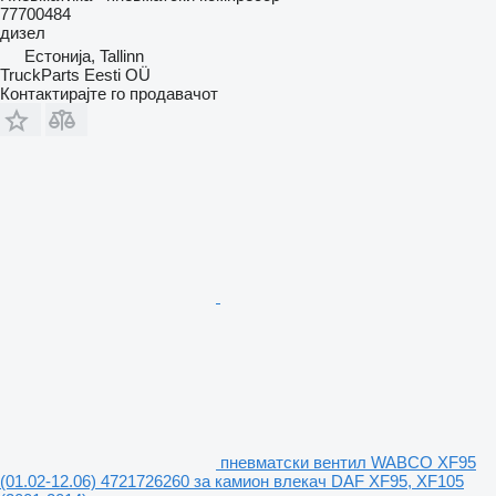
77700484
дизел
Естонија, Tallinn
TruckParts Eesti OÜ
Контактирајте го продавачот
пневматски вентил WABCO XF95
(01.02-12.06) 4721726260 за камион влекач DAF XF95, XF105