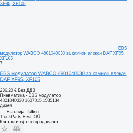
EBS
модулатор WABCO 4801040030 за камион влекач DAF XF95,
XF105
7
EBS модулатор WABCO 4801040030 за камион влекач
DAF XF95, XF105
236,29 €
Без ДДВ
Пневматика - EBS модулатор
4801040030 1607915 1935134
дизел
Естонија, Tallinn
TruckParts Eesti OÜ
Контактирајте го продавачот