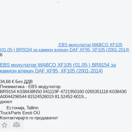
EBS модулатор WABCO XF105
(01.05-) BR9154 за камион влекач DAF XF95, XF105 (2001-2014)
6
EBS модулатор WABCO XF105 (01.05-) BR9154 за
камион влекач DAF XF95, XF105 (2001-2014)
34,68 €
Без ДДВ
Пневматика - EBS модулатор
BR9154 K038438N50 II41119F 4721950160 0265351118 K038430
A0044296544 81524526019 81.52452-6019...
дизел
Естонија, Tallinn
TruckParts Eesti OÜ
Контактирајте го продавачот