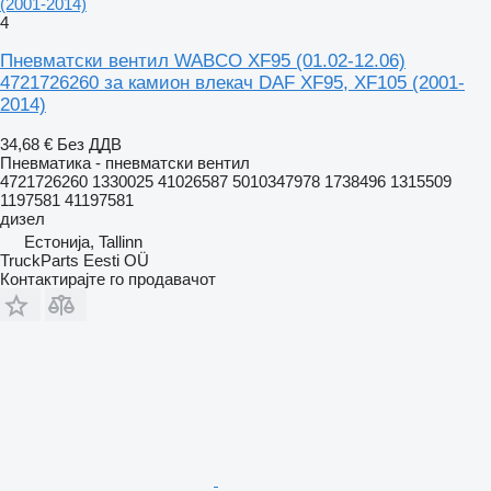
(2001-2014)
4
Пневматски вентил WABCO XF95 (01.02-12.06)
4721726260 за камион влекач DAF XF95, XF105 (2001-
2014)
34,68 €
Без ДДВ
Пневматика - пневматски вентил
4721726260 1330025 41026587 5010347978 1738496 1315509
1197581 41197581
дизел
Естонија, Tallinn
TruckParts Eesti OÜ
Контактирајте го продавачот