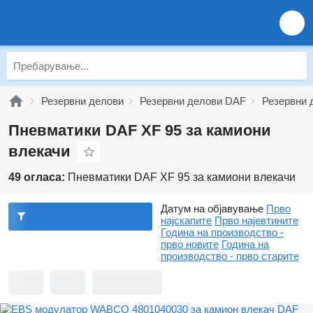
Резервни делови
Резервни делови DAF
Резервни 
Пневматики DAF XF 95 за камиони
влекачи
49 огласа:
Пневматики DAF XF 95 за камиони влекачи
Датум на објавување
Прво
најскапите
Прво најевтините
Година на производство -
прво новите
Година на
производство - прво старите