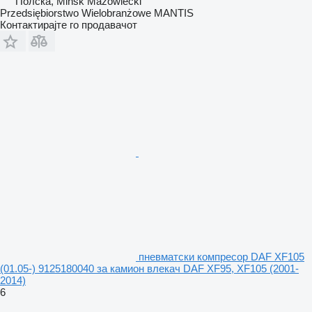
Полска, Mińsk Mazowiecki
Przedsiębiorstwo Wielobranżowe MANTIS
Контактирајте го продавачот
пневматски компресор DAF XF105
(01.05-) 9125180040 за камион влекач DAF XF95, XF105 (2001-
2014)
6