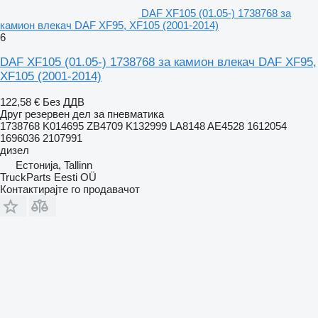
DAF XF105 (01.05-) 1738768 за
камион влекач DAF XF95, XF105 (2001-2014)
6
DAF XF105 (01.05-) 1738768 за камион влекач DAF XF95,
XF105 (2001-2014)
122,58 €
Без ДДВ
Друг резервен дел за пневматика
1738768 K014695 ZB4709 K132999 LA8148 AE4528 1612054
1696036 2107991
дизел
Естонија, Tallinn
TruckParts Eesti OÜ
Контактирајте го продавачот