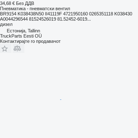
34,68 €
Без ДДВ
Пневматика - пневматски вентил
BR9154 K038438N50 II41119F 4721950160 0265351118 K038430
A0044296544 81524526019 81.52452-6019...
дизел
Естонија, Tallinn
TruckParts Eesti OÜ
Контактирајте го продавачот