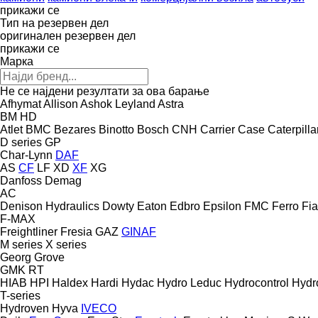
прикажи се
Тип на резервен дел
оригинален резервен дел
прикажи се
Марка
Не се најдени резултати за ова барање
Afhymat
Allison
Ashok Leyland
Astra
BM
HD
Atlet
BMC
Bezares
Binotto
Bosch
CNH
Carrier
Case
Caterpilla
D series
GP
Char-Lynn
DAF
AS
CF
LF
XD
XF
XG
Danfoss
Demag
AC
Denison Hydraulics
Dowty
Eaton
Edbro
Epsilon
FMC
Ferro
Fia
F-MAX
Freightliner
Fresia
GAZ
GINAF
M series
X series
Georg
Grove
GMK
RT
HIAB
HPI
Haldex
Hardi
Hydac
Hydro Leduc
Hydrocontrol
Hydr
T-series
Hydroven
Hyva
IVECO