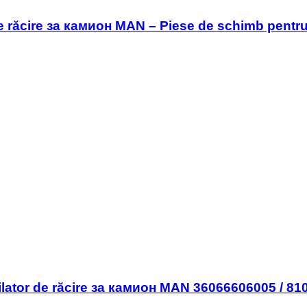
e răcire за камион MAN – Piese de schimb pentr
ilator de răcire за камион MAN 36066606005 / 8