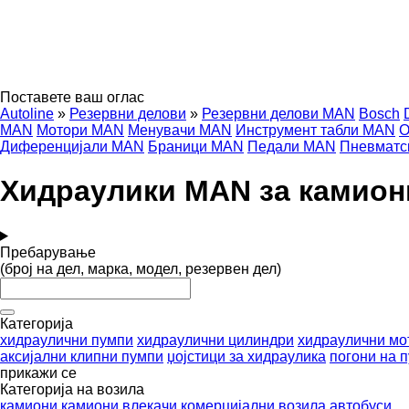
Поставете ваш оглас
Autoline
»
Резервни делови
»
Резервни делови MAN
Bosch
MAN
Мотори MAN
Менувачи MAN
Инструмент табли MAN
О
Диференцијали MAN
Браници MAN
Педали MAN
Пневматс
Хидраулики MAN за камион
Пребарување
(број на дел, марка, модел, резервен дел)
Категорија
хидраулични пумпи
хидраулични цилиндри
хидраулични мо
аксијални клипни пумпи
џојстици за хидраулика
погони на 
прикажи се
Категорија на возила
камиони
камиони влекачи
комерцијални возила
автобуси