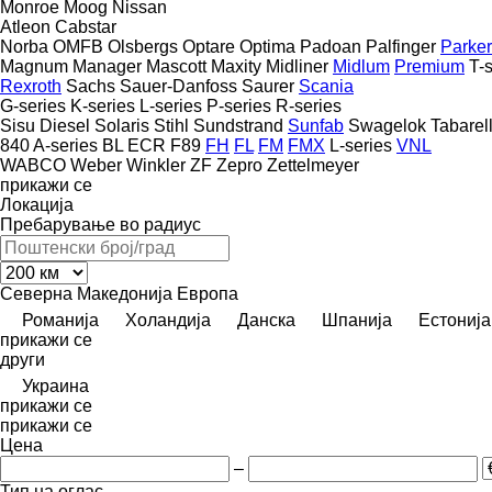
Monroe
Moog
Nissan
Atleon
Cabstar
Norba
OMFB
Olsbergs
Optare
Optima
Padoan
Palfinger
Parker
Magnum
Manager
Mascott
Maxity
Midliner
Midlum
Premium
T-
Rexroth
Sachs
Sauer-Danfoss
Saurer
Scania
G-series
K-series
L-series
P-series
R-series
Sisu Diesel
Solaris
Stihl
Sundstrand
Sunfab
Swagelok
Tabarell
840
A-series
BL
ECR
F89
FH
FL
FM
FMX
L-series
VNL
WABCO
Weber
Winkler
ZF
Zepro
Zettelmeyer
прикажи се
Локација
Пребарување во радиус
Северна Македонија
Европа
Романија
Холандија
Данска
Шпанија
Естонија
прикажи се
други
Украина
прикажи се
прикажи се
Цена
–
Тип на оглас