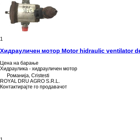
1
Хидрауличен мотор Motor hidraulic ventilator d
Цена на барање
Хидраулика - хидрауличен мотор
Романија, Cristesti
ROYAL DRU AGRO S.R.L.
Контактирајте го продавачот
1