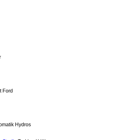
r
t
Ford
omatik
Hydros