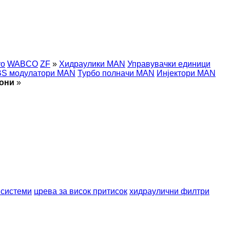
vo
WABCO
ZF
»
Хидраулики MAN
Управувачки единици
S модулатори MAN
Турбо полначи MAN
Инјектори MAN
иони
»
 системи
црева за висок притисок
хидраулични филтри