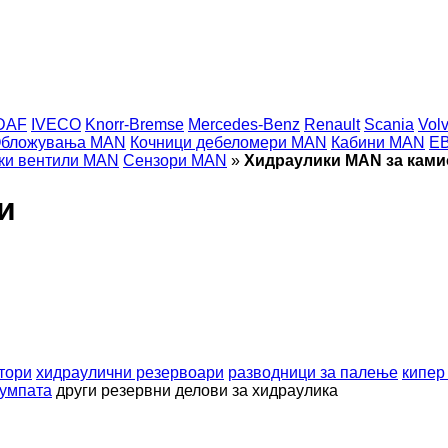
DAF
IVECO
Knorr-Bremse
Mercedes-Benz
Renault
Scania
Vol
бложувања MAN
Кочници дебеломери MAN
Кабини MAN
EB
ки вентили MAN
Сензори MAN
»
Хидраулики MAN за кам
и
тори
хидраулични резервоари
разводници за палење
кипер
пумпата
други резервни делови за хидраулика