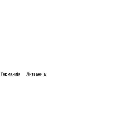
Германија
Литванија