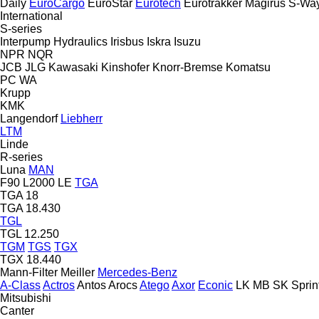
Daily
EuroCargo
EuroStar
Eurotech
Eurotrakker
Magirus
S-Wa
International
S-series
Interpump Hydraulics
Irisbus
Iskra
Isuzu
NPR
NQR
JCB
JLG
Kawasaki
Kinshofer
Knorr-Bremse
Komatsu
PC
WA
Krupp
KMK
Langendorf
Liebherr
LTM
Linde
R-series
Luna
MAN
F90
L2000
LE
TGA
TGA 18
TGA 18.430
TGL
TGL 12.250
TGM
TGS
TGX
TGX 18.440
Mann-Filter
Meiller
Mercedes-Benz
A-Class
Actros
Antos
Arocs
Atego
Axor
Econic
LK
MB
SK
Sprin
Mitsubishi
Canter