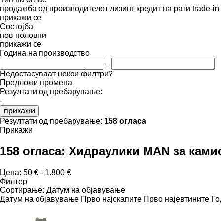
продажба
од производителот
лизинг
кредит
на рати
trade-i
прикажи се
Состојба
нов
половни
прикажи се
Година на производство
–
Недостасуваат некои филтри?
Предложи промена
Резултати од пребарување:
-
прикажи
Резултати од пребарување:
158 огласа
Прикажи
158 огласа:
Хидраулики MAN за ками
Цена:
50 € - 1.800 €
Филтер
Сортирање
:
Датум на објавување
Датум на објавување
Прво најскапите
Прво најевтините
Го