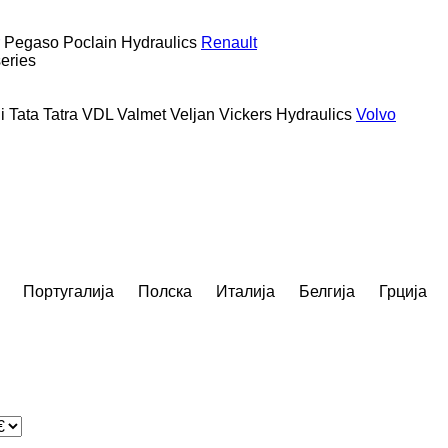
Pegaso
Poclain Hydraulics
Renault
series
i
Tata
Tatra
VDL
Valmet
Veljan
Vickers Hydraulics
Volvo
Португалија
Полска
Италија
Белгија
Грција