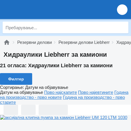
Резервни делови
Резервни делови Liebherr
Хидрау
Хидраулики Liebherr за камиони
21 огласа:
Хидраулики Liebherr за камиони
Филтер
Сортирање
:
Датум на објавување
Датум на објавување
Прво најскапите
Прво најевтините
Година
на производство - прво новите
Година на производство - прво
старите