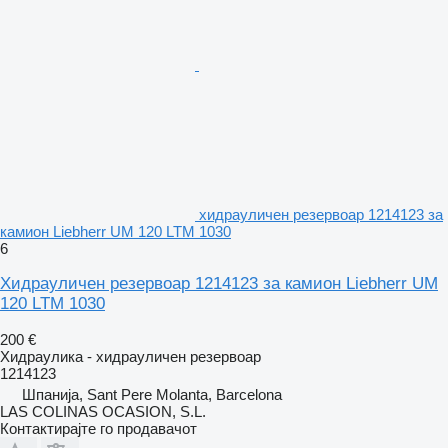
хидрауличен резервоар 1214123 за
камион Liebherr UM 120 LTM 1030
6
Хидрауличен резервоар 1214123 за камион Liebherr UM
120 LTM 1030
200 €
Хидраулика - хидрауличен резервоар
1214123
Шпанија, Sant Pere Molanta, Barcelona
LAS COLINAS OCASION, S.L.
Контактирајте го продавачот