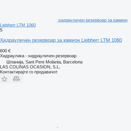
хидрауличен резервоар за камион
Liebherr LTM 1060
5
Хидрауличен резервоар за камион Liebherr LTM 1060
600 €
Хидраулика - хидрауличен резервоар
Шпанија, Sant Pere Molanta, Barcelona
LAS COLINAS OCASION, S.L.
Контактирајте го продавачот