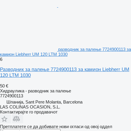
разводник за палење 7724900113 за
камион Liebherr UM 120 LTM 1030
6
Разводник за палење 7724900113 за камион Liebherr UM
120 LTM 1030
50 €
Хидраулика - разводник за палење
7724900113
Шпанија, Sant Pere Molanta, Barcelona
LAS COLINAS OCASION, S.L.
Контактирајте го продавачот
Претплатете се да добивате нови огласи од овој оддел