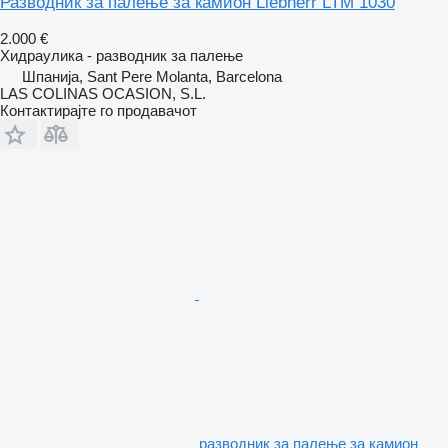
Разводник за палење за камион Liebherr LTM 1030
2.000 €
Хидраулика - разводник за палење
Шпанија, Sant Pere Molanta, Barcelona
LAS COLINAS OCASION, S.L.
Контактирајте го продавачот
разводник за палење за камион