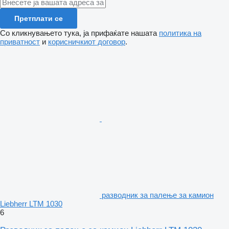
Претплати се
Со кликнувањето тука, ја прифаќате нашата
политика на
приватност
и
корисничкиот договор
.
разводник за палење за камион
Liebherr LTM 1030
6