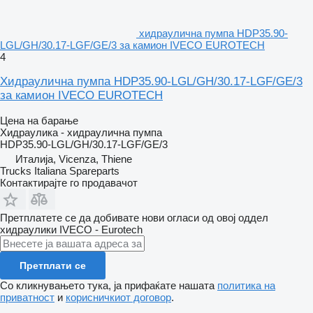
хидраулична пумпа HDP35.90-
LGL/GH/30.17-LGF/GE/3 за камион IVECO EUROTECH
4
Хидраулична пумпа HDP35.90-LGL/GH/30.17-LGF/GE/3
за камион IVECO EUROTECH
Цена на барање
Хидраулика - хидраулична пумпа
HDP35.90-LGL/GH/30.17-LGF/GE/3
Италија, Vicenza, Thiene
Trucks Italiana Spareparts
Контактирајте го продавачот
Претплатете се да добивате нови огласи од овој оддел
хидраулики
IVECO - Eurotech
Претплати се
Со кликнувањето тука, ја прифаќате нашата
политика на
приватност
и
корисничкиот договор
.