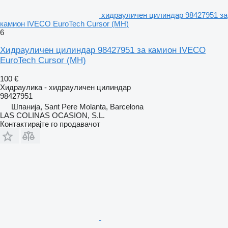
хидрауличен цилиндар 98427951 за
камион IVECO EuroTech Cursor (MH)
6
Хидрауличен цилиндар 98427951 за камион IVECO
EuroTech Cursor (MH)
100 €
Хидраулика - хидрауличен цилиндар
98427951
Шпанија, Sant Pere Molanta, Barcelona
LAS COLINAS OCASION, S.L.
Контактирајте го продавачот