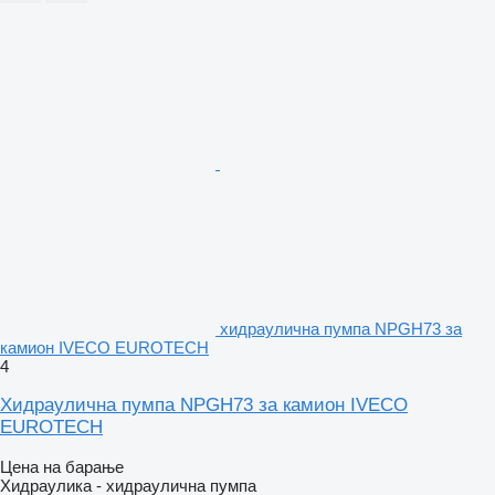
хидраулична пумпа NPGH73 за
камион IVECO EUROTECH
4
Хидраулична пумпа NPGH73 за камион IVECO
EUROTECH
Цена на барање
Хидраулика - хидраулична пумпа