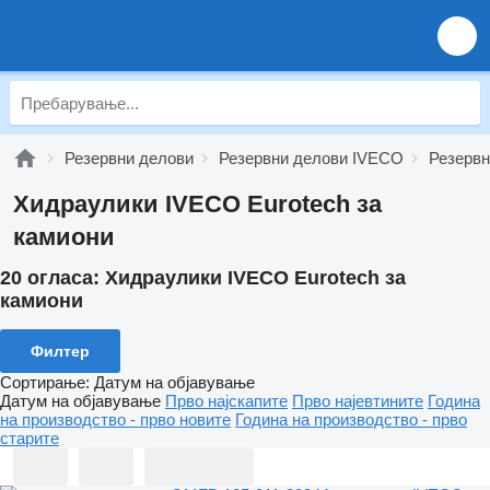
Резервни делови
Резервни делови IVECO
Резервн
Хидраулики IVECO Eurotech за
камиони
20 огласа:
Хидраулики IVECO Eurotech за
камиони
Филтер
Сортирање
:
Датум на објавување
Датум на објавување
Прво најскапите
Прво најевтините
Година
на производство - прво новите
Година на производство - прво
старите