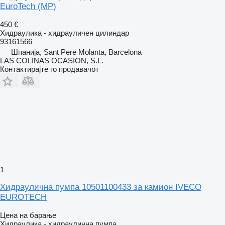
EuroTech (MP)
450 €
Хидраулика - хидрауличен цилиндар
93161566
Шпанија, Sant Pere Molanta, Barcelona
LAS COLINAS OCASION, S.L.
Контактирајте го продавачот
1
Хидраулична пумпа 10501100433 за камион IVECO
EUROTECH
Цена на барање
Хидраулика - хидраулична пумпа