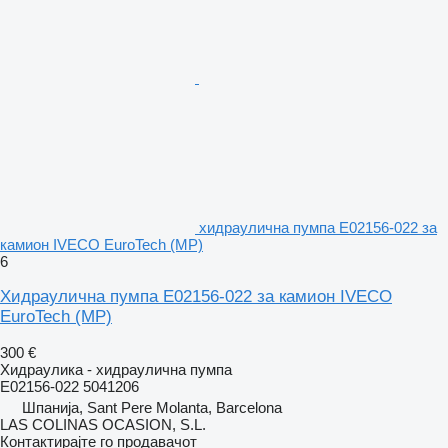
хидраулична пумпа E02156-022 за
камион IVECO EuroTech (MP)
6
Хидраулична пумпа E02156-022 за камион IVECO
EuroTech (MP)
300 €
Хидраулика - хидраулична пумпа
E02156-022 5041206
Шпанија, Sant Pere Molanta, Barcelona
LAS COLINAS OCASION, S.L.
Контактирајте го продавачот