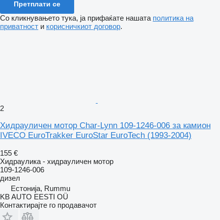
Претплати се
Со кликнувањето тука, ја прифаќате нашата
политика на
приватност
и
корисничкиот договор
.
2
Хидрауличен мотор Char-Lynn 109-1246-006 за камион
IVECO EuroTrakker EuroStar EuroTech (1993-2004)
155 €
Хидраулика - хидрауличен мотор
109-1246-006
дизел
Естонија, Rummu
KB AUTO EESTI OÜ
Контактирајте го продавачот