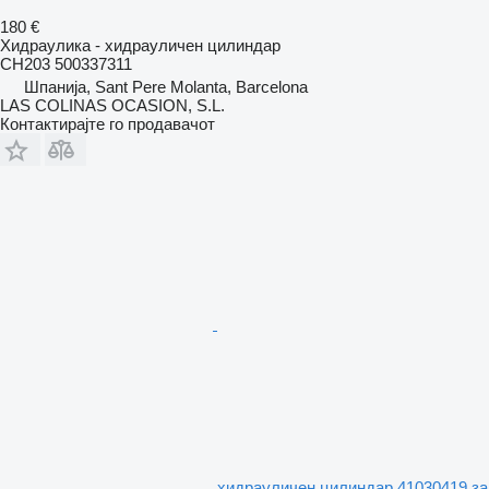
180 €
Хидраулика - хидрауличен цилиндар
CH203 500337311
Шпанија, Sant Pere Molanta, Barcelona
LAS COLINAS OCASION, S.L.
Контактирајте го продавачот
хидрауличен цилиндар 41030419 за