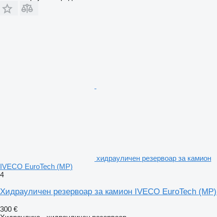
хидрауличен резервоар за камион
IVECO EuroTech (MP)
4
Хидрауличен резервоар за камион IVECO EuroTech (MP)
300 €