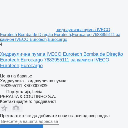
хидраулична пумпа IVECO
Eurotech Bomba de Direção Eurotech;Eurocargo 7683955111 за
камион IVECO Eurotech;Eurocargo
4
Хидраулична пумпа IVECO Eurotech Bomba de Direção
Eurotech;Eurocargo 7683955111 за камион IVECO
Eurotech;Eurocargo
Цена на барање
Хидраулика - хидраулична пумпа
7683955111 KS00000339
Португалија, Leiria
PERALTA & COUTINHO S.A.
Контактирајте го продавачот
Претплатете се да добивате нови огласи од овој оддел