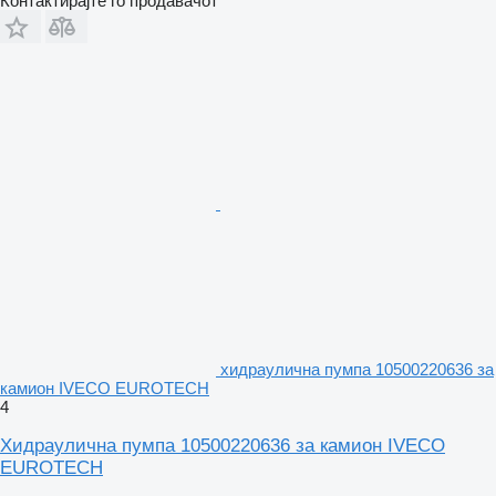
Контактирајте го продавачот
хидраулична пумпа 10500220636 за
камион IVECO EUROTECH
4
Хидраулична пумпа 10500220636 за камион IVECO
EUROTECH