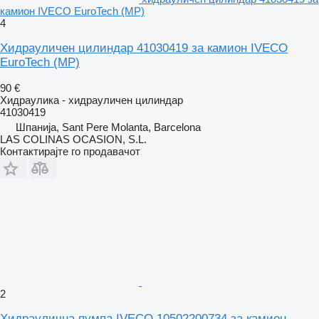
камион IVECO EuroTech (MP)
4
Хидрауличен цилиндар 41030419 за камион IVECO
EuroTech (MP)
90 €
Хидраулика - хидрауличен цилиндар
41030419
Шпанија, Sant Pere Molanta, Barcelona
LAS COLINAS OCASION, S.L.
Контактирајте го продавачот
2
Хидраулична пумпа IVECO 10502200734 за камион