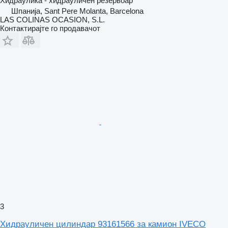
Хидраулика - хидрауличен резервоар
Шпанија, Sant Pere Molanta, Barcelona
LAS COLINAS OCASION, S.L.
Контактирајте го продавачот
3
Хидрауличен цилиндар 93161566 за камион IVECO