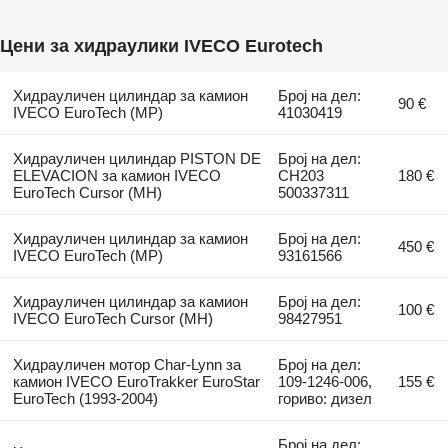
Цени за хидраулики IVECO Eurotech
Хидрауличен цилиндар за камион
Број на дел:
90 €
IVECO EuroTech (MP)
41030419
Хидрауличен цилиндар PISTON DE
Број на дел:
ELEVACION за камион IVECO
CH203
180 €
EuroTech Cursor (MH)
500337311
Хидрауличен цилиндар за камион
Број на дел:
450 €
IVECO EuroTech (MP)
93161566
Хидрауличен цилиндар за камион
Број на дел:
100 €
IVECO EuroTech Cursor (MH)
98427951
Хидрауличен мотор Char-Lynn за
Број на дел:
камион IVECO EuroTrakker EuroStar
109-1246-006,
155 €
EuroTech (1993-2004)
гориво: дизел
Број на дел: