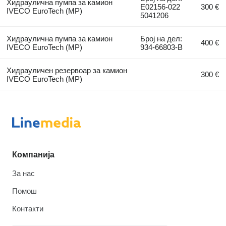
Хидраулична пумпа за камион
E02156-022
300 €
IVECO EuroTech (MP)
5041206
Хидраулична пумпа за камион
Број на дел:
400 €
IVECO EuroTech (MP)
934-66803-B
Хидрауличен резервоар за камион
300 €
IVECO EuroTech (MP)
Компанија
За нас
Помош
Контакти