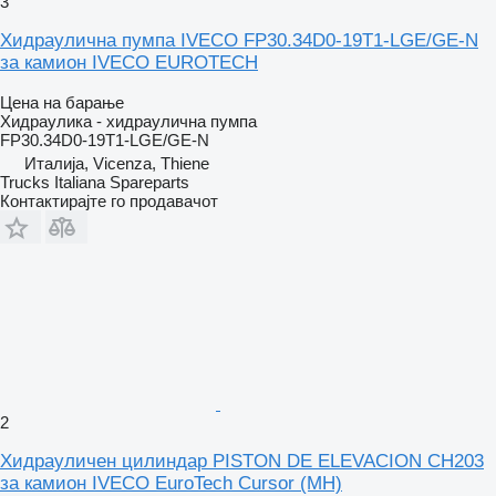
3
Хидраулична пумпа IVECO FP30.34D0-19T1-LGE/GE-N
за камион IVECO EUROTECH
Цена на барање
Хидраулика - хидраулична пумпа
FP30.34D0-19T1-LGE/GE-N
Италија, Vicenza, Thiene
Trucks Italiana Spareparts
Контактирајте го продавачот
2
Хидрауличен цилиндар PISTON DE ELEVACION CH203
за камион IVECO EuroTech Cursor (MH)