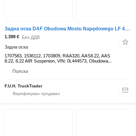
Задна оска DAF Obudowa Mostu Napędowego LF 45 Euro 5 / 6 AIR Poduszka 8.22 AAS8 1707583 за камион DAF LF Euro 6 17.5 AAS8.22
1.399 €
Без ДДВ
Задна оска
1707583, 1536112, 1703809, RAA320, AAS8.22, AAS
8.22, 8.22 AIR Suspenion, VIN: 0L444573, Obudowa...
Полска
F.U.H. TruckTrader