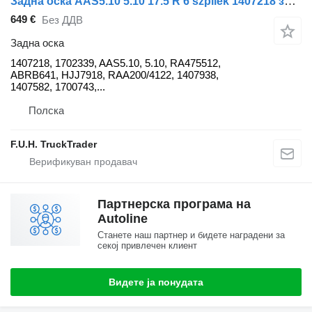
Задна оска AAS5.10 5.10 17.5 R 6 szpilek 1407218 за камион DAF LF 45
649 €
Без ДДВ
Задна оска
1407218, 1702339, AAS5.10, 5.10, RA475512,
ABRB641, HJJ7918, RAA200/4122, 1407938,
1407582, 1700743,...
Полска
F.U.H. TruckTrader
Партнерска програма на
Autoline
Станете наш партнер и бидете наградени за
секој привлечен клиент
Видете ја понудата