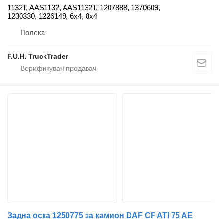
1132T, AAS1132, AAS1132T, 1207888, 1370609,
1230330, 1226149, 6x4, 8x4
Полска
F.U.H. TruckTrader
Задна оска 1250775 за камион DAF CF ATI 75 AE