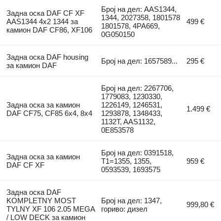
Број на дел: AAS1344,
Задна оска DAF CF XF
1344, 2027358, 1801578
AAS1344 4x2 1344 за
499 €
1801578, 4PA669,
камион DAF CF86, XF106
0G050150
Задна оска DAF housing
Број на дел: 1657589...
295 €
за камион DAF
Број на дел: 2267706,
1779083, 1230330,
Задна оска за камион
1226149, 1246531,
1.499 €
DAF CF75, CF85 6x4, 8x4
1293878, 1348433,
1132T, AAS1132,
0E853578
Број на дел: 0391518,
Задна оска за камион
T1=1355, 1355,
959 €
DAF CF XF
0593539, 1693575
Задна оска DAF
KOMPLETNY MOST
Број на дел: 1347,
999,80 €
TYLNY XF 106 2.05 MEGA
гориво: дизел
/ LOW DECK за камион