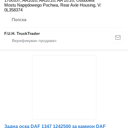
1700357, AA1020, AA10.20, AA 10.20, Obudowa
Mostu Napędowego Pochwa, Rear Axle Housing, V:
0L358374
Полска
F.U.H. TruckTrader
Задна оска DAF 1347 1242500 за камион DAF