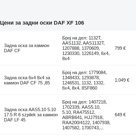
Цени за задни оски DAF XF 106
Број на дел: 1132T,
AAS1132, AAS1132T,
Задна оска за камион
1207888, 1370609,
799 €
DAF CF
1230330, 1226149, 6x4,
8x4
Број на дел: 1779084,
Задна оска 6x4 8x4 за
1348433, 1293878,
1.049 €
камион DAF CF 75 ,85
1246531, 1132, 1332,
6x4, 8x4, 8SF860
Број на дел: 1407218,
1702339, AAS5.10,
Задна оска AAS5.10 5.10
5.10, RA475512,
17.5 R 6 szpilek за камион
649 €
ABRB641, HJJ7918,
DAF LF 45
RAA200/4122, 1407938,
1407582, 1700743,...