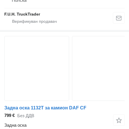
Полска
F.U.H. TruckTrader
Задна оска 1132T за камион DAF CF
799 €
Без ДДВ
Задна оска