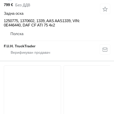
799 €
Без ДДВ
Задна оска
1250775, 1370602, 1339, AAS AAS1339, VIN:
0E446440, DAF CF ATI 75 4x2
Полска
F.U.H. TruckTrader