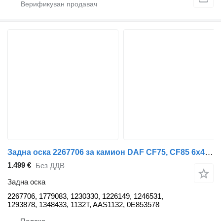
Задна оска 2267706 за камион DAF CF75, CF85 6x4, 8x4
1.499 €
Без ДДВ
Задна оска
2267706, 1779083, 1230330, 1226149, 1246531,
1293878, 1348433, 1132T, AAS1132, 0E853578