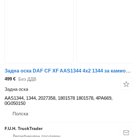
Задна оска DAF CF XF AAS1344 4x2 1344 за камион DAF CF86, XF106
499 €
Без ДДВ
Задна оска
AAS1344, 1344, 2027358, 1801578 1801578, 4PA669,
0G050150
Полска
F.U.H. TruckTrader