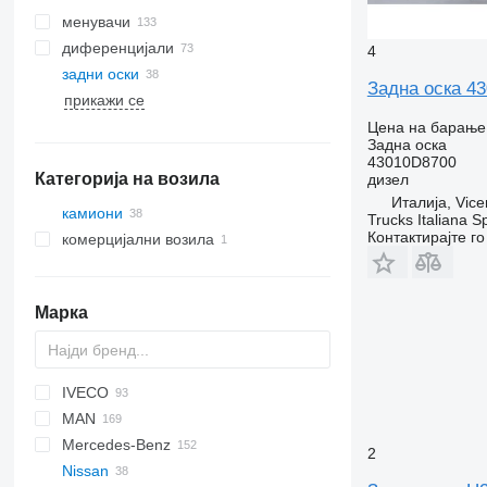
менувачи
диференцијали
4
задни оски
Задна оска 43
прикажи се
Цена на барање
Задна оска
43010D8700
Категорија на возила
дизел
Италија, Vice
камиони
Trucks Italiana S
Контактирајте г
комерцијални возила
Марка
IVECO
BM
AS
AC
Transit
X series
MAN
CF
Daily
NPR
Mercedes-Benz
LF
EuroCargo
NQR
A-series
2
Nissan
XF
Eurotech
F90
A-Class
Canter