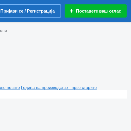
Пријави се / Регистрација
Поставете ваш оглас
иони
рво новите
Година на производство - прво старите