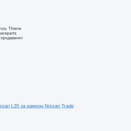
nza, Thiene
pareparts
о продавачот
ssan L35 за камион Nissan Trade