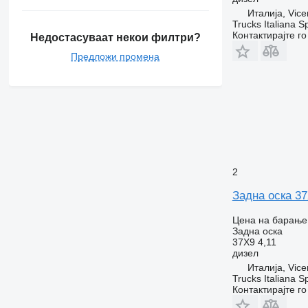
Италија, Vice
Trucks Italiana S
Контактирајте г
Недостасуваат некои филтри?
Предложи промена
2
Задна оска 37
Цена на барање
Задна оска
37X9 4,11
дизел
Италија, Vice
Trucks Italiana S
Контактирајте г