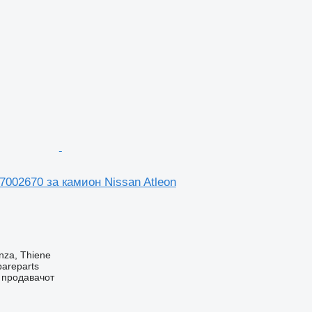
7002670 за камион Nissan Atleon
nza, Thiene
pareparts
о продавачот