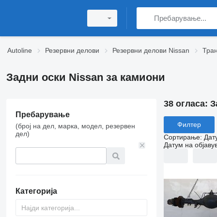
Autoline
Резервни делови
Резервни делови Nissan
Тран
Задни оски Nissan за камиони
38 огласа:
З
Пребарување
Филтер
(број на дел, марка, модел, резервен
дел)
Сортирање
:
Дат
Датум на објаву
Категорија