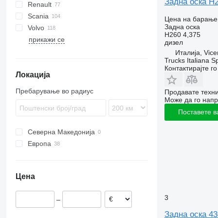
Задна оска H2
Renault
YA
Eurotrakker
KAT
Actros
Atleon
Scania
Magirus
L2000
Antos
Cabstar
Kerax
Цена на барање
Задна оска
Volvo
S-Way
LE
Arocs
NT
Magnum
P-series
H260 4,375
прикажи се
Stralis
TGA
Atego
Mascott
R-series
A-series
NT400
дизел
Trakker
TGE
Axor
Maxity
S-series
B-series
Италија, Vice
Trucks Italiana S
Turbo Daily
TGL
Econic
Midliner
FH
Контактирајте г
Локација
TGM
LK
Midlum
FL
TGS
MB
Premium
FM
Пребарување во радиус
Продавате техни
TGX
R-Class
T-series
FMX
Може да го напр
Sprinter
Поставете в
Северна Македонија
Европа
Шпанија
Италија
Цена
3
–
Задна оска 43