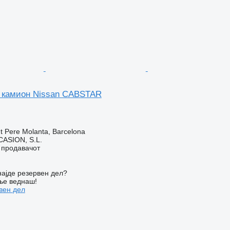
а камион Nissan CABSTAR
t Pere Molanta, Barcelona
ASION, S.L.
о продавачот
ајде резервен дел?
ње веднаш!
вен дел