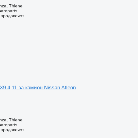
nza, Thiene
pareparts
о продавачот
X9 4,11 за камион Nissan Atleon
nza, Thiene
pareparts
о продавачот