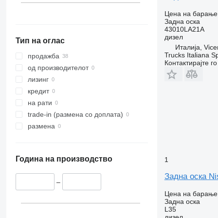
Цена на барање
Задна оска
43010LA21A
дизел
Тип на оглас
Италија, Vice
Trucks Italiana S
продажба
Контактирајте г
од производителот
лизинг
кредит
на рати
trade-in (размена со доплата)
размена
Година на производство
1
Задна оска Ni
–
Цена на барање
Задна оска
L35
дизел