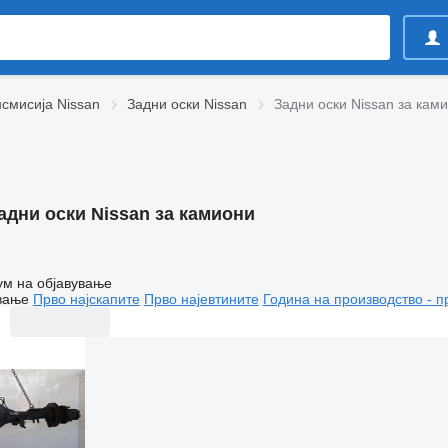
смисија Nissan
Задни оски Nissan
Задни оски Nissan за кам
адни оски Nissan за камиони
ум на објавување
вање
Прво најскапите
Прво најевтините
Година на производство - п