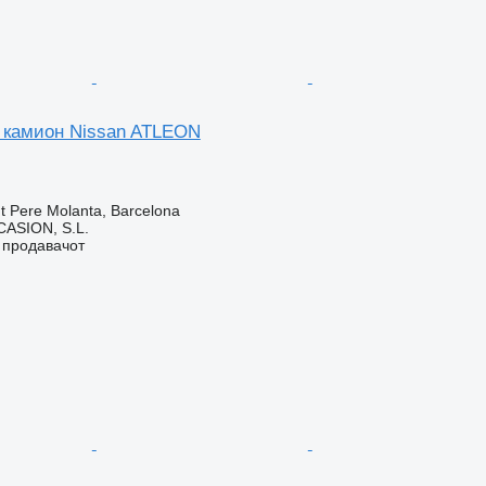
а камион Nissan ATLEON
t Pere Molanta, Barcelona
ASION, S.L.
о продавачот