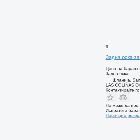
6
Задна оска з
Цена на барање
Задна оска
Шпанија, San
LAS COLINAS OC
Контактирајте г
Не може да прон
Испратете бара
Нарачајте резер