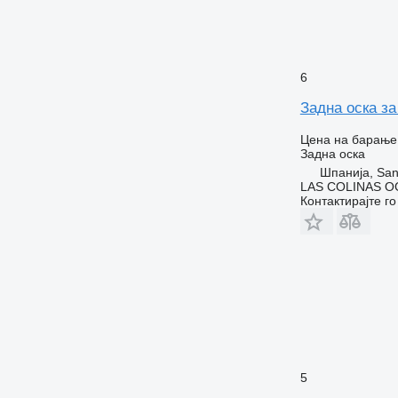
6
Задна оска з
Цена на барање
Задна оска
Шпанија, San
LAS COLINAS OC
Контактирајте г
5