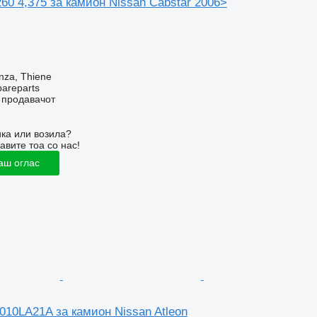
60 4,375 за камион Nissan Cabstar 2006>
nza, Thiene
pareparts
о продавачот
ка или возила?
авите тоа со нас!
аш оглас
010LA21A за камион Nissan Atleon