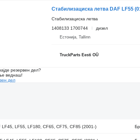
Стабилизациска летва
1408133 1700744
дизел
Естонија, Tallinn
TruckParts Eesti OÜ
ајде резервен дел?
ње веднаш!
вен дел
 LF45, LF55, LF180, CF65, CF75, CF85 (2001-)
Бр