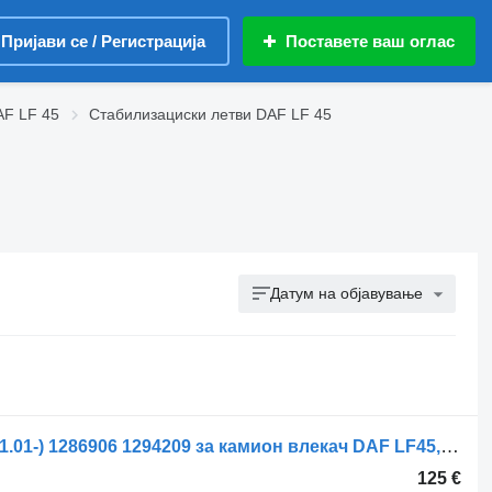
Пријави се / Регистрација
Поставете ваш оглас
AF LF 45
Стабилизациски летви DAF LF 45
Датум на објавување
Стабилизациска летва DAF CF75 (01.01-) 1286906 1294209 за камион влекач DAF LF45, LF55, LF180, CF65, CF75, CF85 (2001-)
125 €