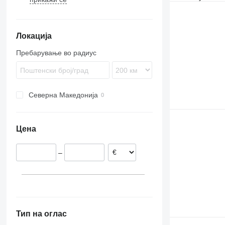
TGS
Arocs
Premium
R-series
FH
XF 460
TGX
Atego
T-series
FL
Локација
Axor
FM
Econic
FMX
Пребарување во радиус
VNL
Северна Македонија
Цена
–
Тип на оглас