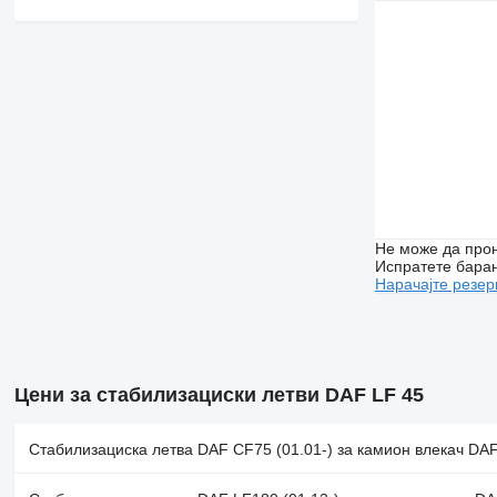
Не може да прон
Испратете бара
Нарачајте резер
Цени за стабилизациски летви DAF LF 45
Стабилизациска летва DAF CF75 (01.01-) за камион влекач DAF