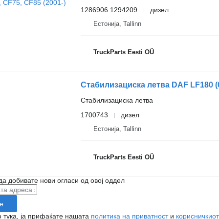
1286906 1294209
дизел
Естонија, Tallinn
TruckParts Eesti OÜ
Стабилизациска летва
1700743
дизел
Естонија, Tallinn
TruckParts Eesti OÜ
да добивате нови огласи од овој оддел
е
 тука, ја прифаќате нашата
политика на приватност
и
корисничкиот