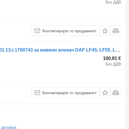
Без ДДВ
Контактирајте го продавачот
Стабилизациска летва DAF LF180 (01.13-) 1700743 за камион влекач DAF LF45, LF55, LF180, CF65, CF75, CF85 (2001-)
100,81 €
Без ДДВ
Контактирајте го продавачот
 договор
.