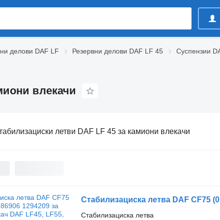
ни делови DAF LF
Резервни делови DAF LF 45
Суспензии D
миони влекачи
табилизациски летви DAF LF 45 за камиони влекачи
Стабилизациска летва