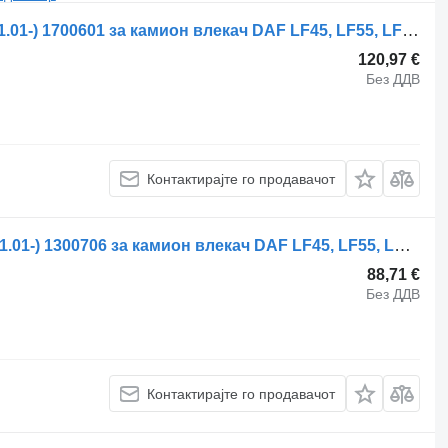
Стабилизациска летва DAF LF45 (01.01-) 1700601 за камион влекач DAF LF45, LF55, LF180, CF65, CF75, CF85 (2001-)
120,97 €
Без ДДВ
Контактирајте го продавачот
Стабилизациска летва DAF CF75 (01.01-) 1300706 за камион влекач DAF LF45, LF55, LF180, CF65, CF75, CF85 (2001-)
88,71 €
Без ДДВ
Контактирајте го продавачот