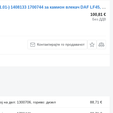
Стабилизациска летва DAF LF55 (01.01-) 1408133 1700744 за камион влекач DAF LF45, LF55, LF180, CF65, CF75, CF85 (2001-)
100,81 €
Без ДДВ
Контактирајте го продавачот
ој на дел: 1300706, гориво: дизел
88,71 €