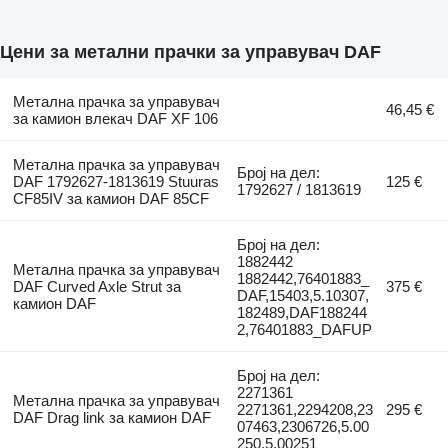
Цени за метални прачки за управувач DAF
Метална прачка за управувач
46,45 €
за камион влекач DAF XF 106
Метална прачка за управувач
Број на дел:
DAF 1792627-1813619 Stuuras
125 €
1792627 / 1813619
CF85IV за камион DAF 85CF
Број на дел:
1882442
Метална прачка за управувач
1882442,76401883_
DAF Curved Axle Strut за
375 €
DAF,15403,5.10307,
камион DAF
182489,DAF188244
2,76401883_DAFUP
Број на дел:
2271361
Метална прачка за управувач
2271361,2294208,23
295 €
DAF Drag link за камион DAF
07463,2306726,5.00
250,5.00251