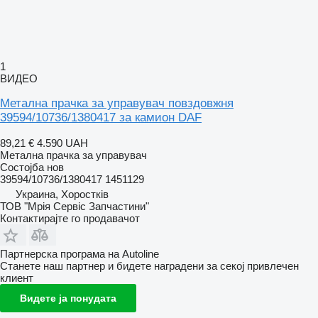
1
ВИДЕО
Метална прачка за управувач повздовжня
39594/10736/1380417 за камион DAF
89,21 €
4.590 UAH
Метална прачка за управувач
Состојба
нов
39594/10736/1380417 1451129
Украина, Хоростків
ТОВ "Мрія Сервіс Запчастини"
Контактирајте го продавачот
Партнерска програма на Autoline
Станете наш партнер и бидете наградени за секој привлечен
клиент
Видете ја понудата