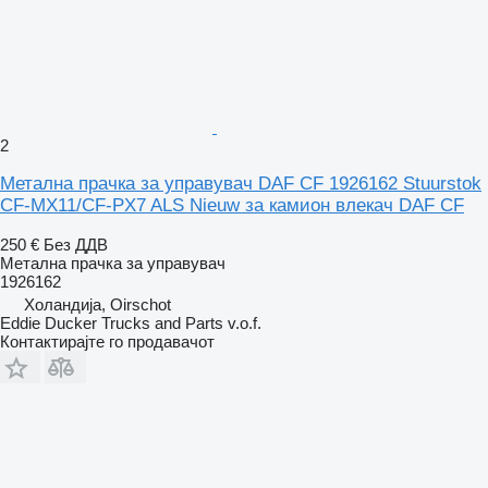
2
Метална прачка за управувач DAF CF 1926162 Stuurstok
CF-MX11/CF-PX7 ALS Nieuw за камион влекач DAF CF
250 €
Без ДДВ
Метална прачка за управувач
1926162
Холандија, Oirschot
Eddie Ducker Trucks and Parts v.o.f.
Контактирајте го продавачот