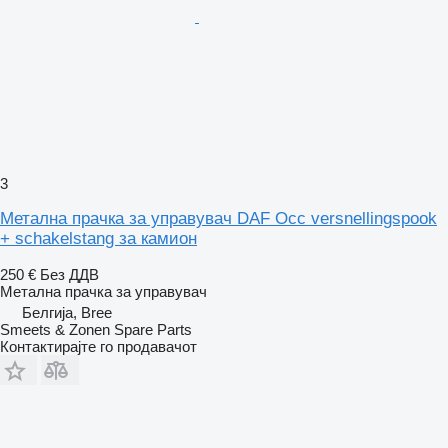
3
Метална прачка за управувач DAF Occ versnellingspook
+ schakelstang за камион
250 €
Без ДДВ
Метална прачка за управувач
Белгија, Bree
Smeets & Zonen Spare Parts
Контактирајте го продавачот