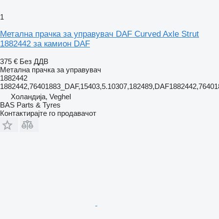
1
Метална прачка за управувач DAF Curved Axle Strut
1882442 за камион DAF
375 €
Без ДДВ
Метална прачка за управувач
1882442
1882442,76401883_DAF,15403,5.10307,182489,DAF1882442,764
Холандија, Veghel
BAS Parts & Tyres
Контактирајте го продавачот