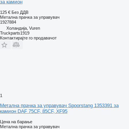
за камион
125 €
Без ДДВ
Метална прачка за управувач
1927884
Холандија, Vuren
Truckparts1919
Контактирајте го продавачот
1
Метална прачка за управувач Spoorstang 1353391 за
камион DAF 75CF, 85CF, XF95
Цена на барање
Метална прачка за управувач