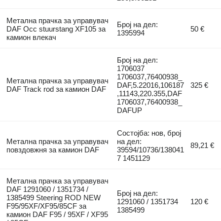
Метална прачка за управувач
Број на дел:
DAF Occ stuurstang XF105 за
50 €
1395994
камион влекач
Број на дел:
1706037
1706037,76400938_
Метална прачка за управувач
DAF,5.22016,106187
325 €
DAF Track rod за камион DAF
,11143,220.355,DAF
1706037,76400938_
DAFUP
Состојба: нов, број
Метална прачка за управувач
на дел:
89,21 €
повздовжня за камион DAF
39594/10736/138041
7 1451129
Метална прачка за управувач
DAF 1291060 / 1351734 /
Број на дел:
1385499 Steering ROD NEW
1291060 / 1351734
120 €
F95/95XF/XF95/85CF за
1385499
камион DAF F95 / 95XF / XF95