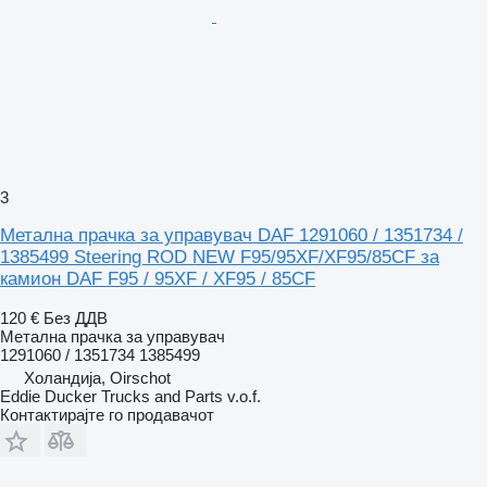
3
Метална прачка за управувач DAF 1291060 / 1351734 /
1385499 Steering ROD NEW F95/95XF/XF95/85CF за
камион DAF F95 / 95XF / XF95 / 85CF
120 €
Без ДДВ
Метална прачка за управувач
1291060 / 1351734 1385499
Холандија, Oirschot
Eddie Ducker Trucks and Parts v.o.f.
Контактирајте го продавачот