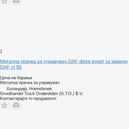
1
Метална прачка за управувач DAF dikke kogel за камион
DAF cf 85
Цена на барање
Метална прачка за управувач
Холандија, Hoensbroek
Groothandel Truck Onderdelen (G.T.O.) B.V.
Контактирајте го продавачот