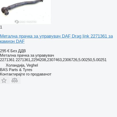
1
Метална прачка за управувач DAF Drag link 2271361 за
камион DAF
295 €
Без ДДВ
Метална прачка за управувач
2271361 2271361,2294208,2307463,2306726,5.00250,5.00251
Холандија, Veghel
BAS Parts & Tyres
Контактирајте го продавачот