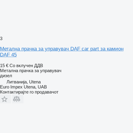
3
Метална прачка за управувач DAF car part за камион
DAF 45
15 €
Со вклучен ДДВ
Метална прачка за управувач
дизел
Литванија, Utena
Euro Impex Utena, UAB
Контактирајте го продавачот