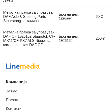
/ 85CF
Метална прачка за управувач
Број на дел:
DAF Axle & Steering Parts
60 €
1395994
Stuurstang за камион
Метална прачка за управувач
DAF CF 1926162 Stuurstok CF-
Број на дел:
250 €
MX11/CF-PX7 ALS Nieuw за
1926162
камион влекач DAF CF
Компанија
За нас
Помош
Контакти