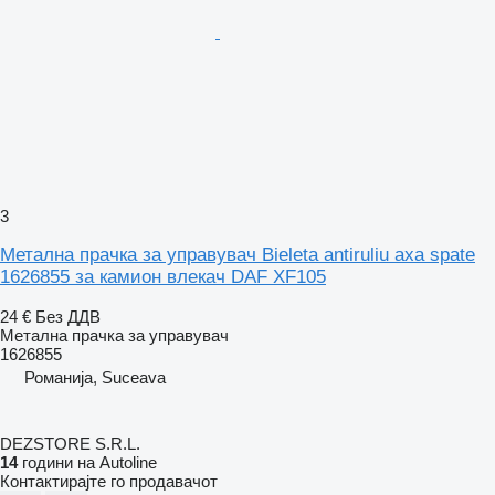
3
Метална прачка за управувач Bieleta antiruliu axa spate
1626855 за камион влекач DAF XF105
24 €
Без ДДВ
Метална прачка за управувач
1626855
Романија, Suceava
DEZSTORE S.R.L.
14
години на Autoline
Контактирајте го продавачот