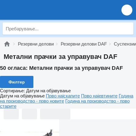
Резервни делови
Резервни делови DAF
Суспензи
Метални прачки за управувач DAF
50 огласа:
Метални прачки за управувач DAF
Филтер
Сортирање
:
Датум на објавување
Датум на објавување
Прво најскапите
Прво најевтините
Година
на производство - прво новите
Година на производство - прво
старите