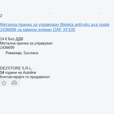
2
Метална прачка за управувач Bieleta antiruliu axa spate
1436699 за камион влекач DAF XF105
14 €
Без ДДВ
Метална прачка за управувач
1436699
Романија, Suceava
DEZSTORE S.R.L.
14
години на Autoline
Контактирајте го продавачот