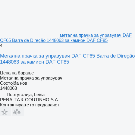
метална прачка за управувач DAF
CF65 Barra de Direção 1448063 за камион DAF CF85
4
Метална прачка за управувач DAF CF65 Barra de Direção
1448063 за камион DAF CF85
Цена на барање
Метална прачка за управувач
Состојба
нов
1448063
Португалија, Leiria
PERALTA & COUTINHO S.A.
Контактирајте го продавачот