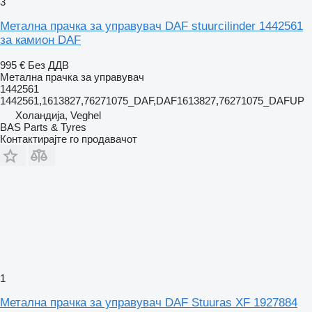
3
Метална прачка за управувач DAF stuurcilinder 1442561
за камион DAF
995 €
Без ДДВ
Метална прачка за управувач
1442561
1442561,1613827,76271075_DAF,DAF1613827,76271075_DAFUP
Холандија, Veghel
BAS Parts & Tyres
Контактирајте го продавачот
1
Метална прачка за управувач DAF Stuuras XF 1927884