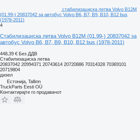
стабилизациска летва Volvo B12M
(01.99-) 20837042 за автобус Volvo B6, B7, B9, B10, B12 bus
(1978-2011)
4
Стабилизациска летва Volvo B12M (01.99-) 20837042 за
автобус Volvo B6, B7, B9, B10, B12 bus (1978-2011)
448,39 €
Без ДДВ
Стабилизациска летва
20837042 20994371 20743614 20720886 70314328 70369101
20719804
дизел
Естонија, Tallinn
TruckParts Eesti OÜ
Контактирајте го продавачот