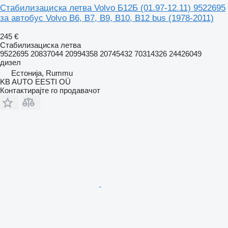
Стабилизациска летва Volvo Б12Б (01.97-12.11) 9522695
за автобус Volvo B6, B7, B9, B10, B12 bus (1978-2011)
245 €
Стабилизациска летва
9522695 20837044 20994358 20745432 70314326 24426049
дизел
Естонија, Rummu
KB AUTO EESTI OÜ
Контактирајте го продавачот