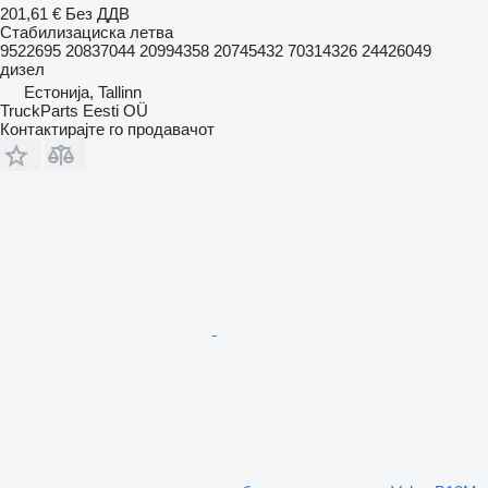
201,61 €
Без ДДВ
Стабилизациска летва
9522695 20837044 20994358 20745432 70314326 24426049
дизел
Естонија, Tallinn
TruckParts Eesti OÜ
Контактирајте го продавачот