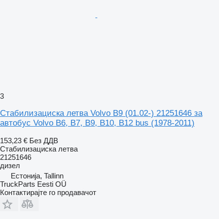
3
Стабилизациска летва Volvo B9 (01.02-) 21251646 за
автобус Volvo B6, B7, B9, B10, B12 bus (1978-2011)
153,23 €
Без ДДВ
Стабилизациска летва
21251646
дизел
Естонија, Tallinn
TruckParts Eesti OÜ
Контактирајте го продавачот