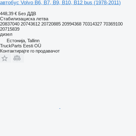
автобус Volvo B6, B7, B9, B10, B12 bus (1978-2011)
448,39 €
Без ДДВ
Стабилизациска летва
20837040 20743612 20720885 20994368 70314327 70369100
20715839
дизел
Естонија, Tallinn
TruckParts Eesti OÜ
Контактирајте го продавачот