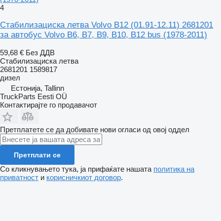
4
Стабилизациска летва Volvo B12 (01.91-12.11) 2681201
за автобус Volvo B6, B7, B9, B10, B12 bus (1978-2011)
59,68 €
Без ДДВ
Стабилизациска летва
2681201 1589817
дизел
Естонија, Tallinn
TruckParts Eesti OÜ
Контактирајте го продавачот
Претплатете се да добивате нови огласи од овој оддел
Претплати се
Со кликнувањето тука, ја прифаќате нашата
политика на
приватност
и
корисничкиот договор
.