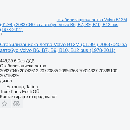
стабилизациска летва Volvo B12M
(01.99-) 20837040 за автобус Volvo B6, B7, B9, B10, B12 bus
(1978-2011)
7
Стабилизациска летва Volvo B12M (01.99-) 20837040 за
автобус Volvo B6, B7, B9, B10, B12 bus (1978-2011)
448,39 €
Без ДДВ
Стабилизациска летва
20837040 20743612 20720885 20994368 70314327 70369100
20715839
дизел
Естонија, Tallinn
TruckParts Eesti OÜ
Контактирајте го продавачот