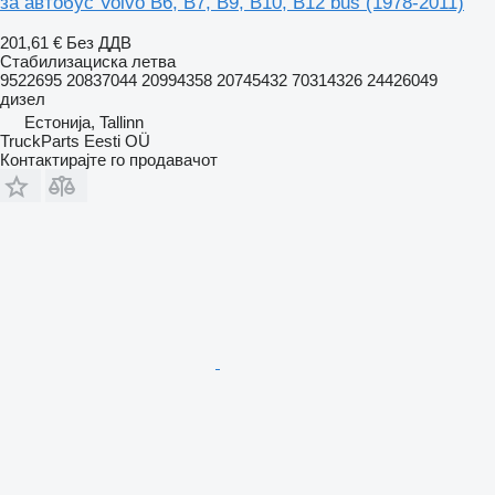
за автобус Volvo B6, B7, B9, B10, B12 bus (1978-2011)
201,61 €
Без ДДВ
Стабилизациска летва
9522695 20837044 20994358 20745432 70314326 24426049
дизел
Естонија, Tallinn
TruckParts Eesti OÜ
Контактирајте го продавачот