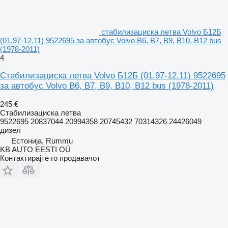
стабилизациска летва Volvo Б12Б
(01.97-12.11) 9522695 за автобус Volvo B6, B7, B9, B10, B12 bus
(1978-2011)
4
Стабилизациска летва Volvo Б12Б (01.97-12.11) 9522695
за автобус Volvo B6, B7, B9, B10, B12 bus (1978-2011)
245 €
Стабилизациска летва
9522695 20837044 20994358 20745432 70314326 24426049
дизел
Естонија, Rummu
KB AUTO EESTI OÜ
Контактирајте го продавачот