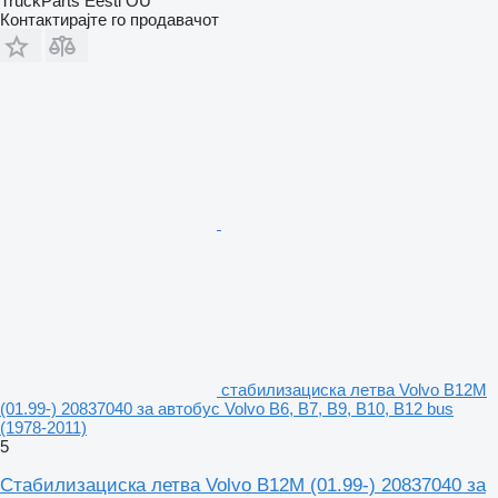
TruckParts Eesti OÜ
Контактирајте го продавачот
стабилизациска летва Volvo B12M
(01.99-) 20837040 за автобус Volvo B6, B7, B9, B10, B12 bus
(1978-2011)
5
Стабилизациска летва Volvo B12M (01.99-) 20837040 за