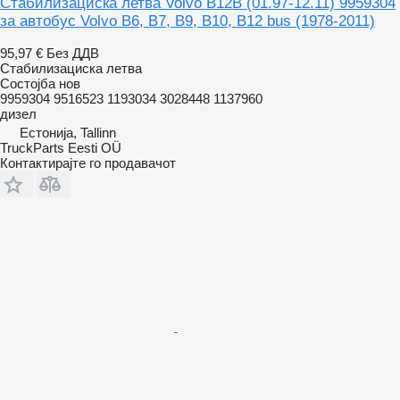
Стабилизациска летва Volvo B12B (01.97-12.11) 9959304
за автобус Volvo B6, B7, B9, B10, B12 bus (1978-2011)
95,97 €
Без ДДВ
Стабилизациска летва
Состојба
нов
9959304 9516523 1193034 3028448 1137960
дизел
Естонија, Tallinn
TruckParts Eesti OÜ
Контактирајте го продавачот