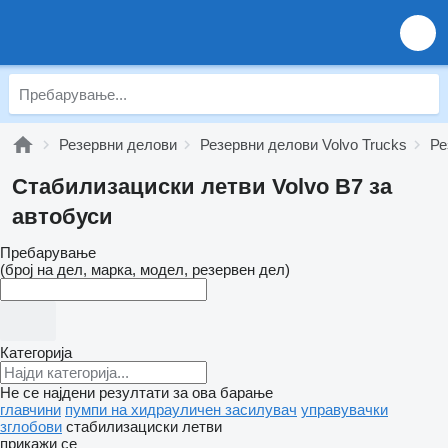
Резервни делови
Резервни делови Volvo Trucks
Ре
Стабилизациски летви Volvo B7 за
автобуси
Пребарување
(број на дел, марка, модел, резервен дел)
Категорија
Не се најдени резултати за ова барање
главчини
пумпи на хидрауличен засилувач
управувачки
зглобови
стабилизациски летви
прикажи се