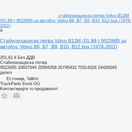
стабилизациска летва Volvo B12M
(01.99-) 9522695 за автобус Volvo B6, B7, B9, B10, B12 bus (1978-
2011)
4
Стабилизациска летва Volvo B12M (01.99-) 9522695 за
автобус Volvo B6, B7, B9, B10, B12 bus (1978-2011)
201,61 €
Без ДДВ
Стабилизациска летва
9522695 20837044 20994358 20745432 70314326 24426049
дизел
Естонија, Tallinn
TruckParts Eesti OÜ
Контактирајте го продавачот