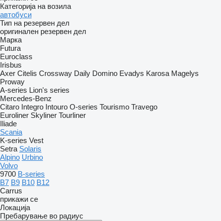
Категорија на возила
автобуси
Тип на резервен дел
оригинален резервен дел
Марка
Futura
Euroclass
Irisbus
Axer
Citelis
Crossway
Daily
Domino
Evadys
Karosa
Magelys
Proway
A-series
Lion's series
Mercedes-Benz
Citaro
Integro
Intouro
O-series
Tourismo
Travego
Euroliner
Skyliner
Tourliner
Iliade
Scania
K-series
Vest
Setra
Solaris
Alpino
Urbino
Volvo
9700
B-series
B7
B9
B10
B12
Carrus
прикажи се
Локација
Пребарување во радиус