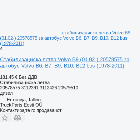
стабилизациска летва Volvo B9
(01.02-) 20578575 за автобус Volvo B6, B7, B9, B10, B12 bus
(1978-2011)
4
Стабилизациска летва Volvo B9 (01.02-) 20578575 за
автобус Volvo B6, B7, B9, B10, B12 bus (1978-2011)
181,45 €
Без ДДВ
Стабилизациска летва
20578575 3112391 3112426 20579510
дизел
Естонија, Tallinn
TruckParts Eesti OÜ
Контактирајте го продавачот