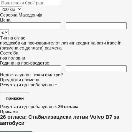
Северна Македонија
Цена
–
Тип на оглас
продажба
од производителот
лизинг
кредит
на рати
trade-in
(размена со доплата)
размена
Состојба
нов
половни
Година на производство
–
Недостасуваат некои филтри?
Предложи промена
Резултати од пребарување:
-
прикажи
Резултати од пребарување:
26 огласа
Прикажи
26 огласа:
Стабилизациски летви Volvo B7 за
автобуси