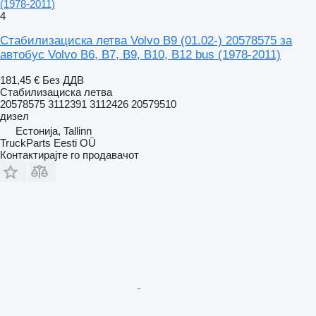
(1978-2011)
4
Стабилизациска летва Volvo B9 (01.02-) 20578575 за
автобус Volvo B6, B7, B9, B10, B12 bus (1978-2011)
181,45 €
Без ДДВ
Стабилизациска летва
20578575 3112391 3112426 20579510
дизел
Естонија, Tallinn
TruckParts Eesti OÜ
Контактирајте го продавачот