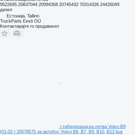
9522695 20837044 20994358 20745432 70314326 24426049
дизел
Естонија, Tallinn
TruckParts Eesti OÜ
Контактирајте го продавачот
стабилизациска летва Volvo B9
(01.02-) 20578575 за автобус Volvo B6, B7, B9, B10, B12 bus