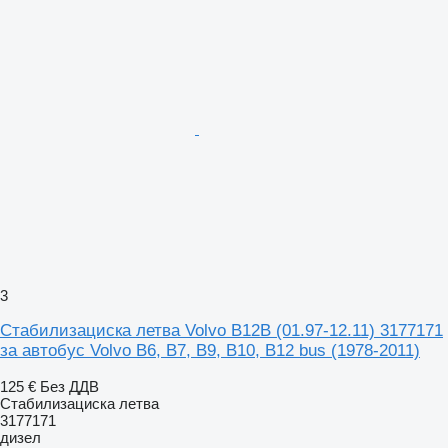
3
Стабилизациска летва Volvo B12B (01.97-12.11) 3177171
за автобус Volvo B6, B7, B9, B10, B12 bus (1978-2011)
125 €
Без ДДВ
Стабилизациска летва
3177171
дизел