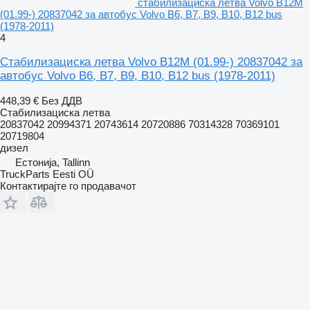
стабилизациска летва Volvo B12M
(01.99-) 20837042 за автобус Volvo B6, B7, B9, B10, B12 bus
(1978-2011)
4
Стабилизациска летва Volvo B12M (01.99-) 20837042 за
автобус Volvo B6, B7, B9, B10, B12 bus (1978-2011)
448,39 €
Без ДДВ
Стабилизациска летва
20837042 20994371 20743614 20720886 70314328 70369101
20719804
дизел
Естонија, Tallinn
TruckParts Eesti OÜ
Контактирајте го продавачот