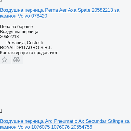
Воздушна перница Perna Aer Axa Spate 20582213 за
камион Volvo 078420
Цена на барање
Воздушна перница
20582213
Романија, Cristesti
ROYAL DRU AGRO S.R.L.
Контактирајте го продавачот
1
Воздушна перница Arc Pneumatic Ax Secundar Stânga за
камион Volvo 1076075 1076076 20554756