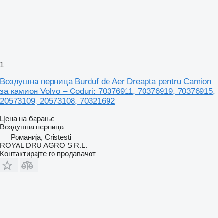
1
Воздушна перница Burduf de Aer Dreapta pentru Camion
за камион Volvo – Coduri: 70376911, 70376919, 70376915,
20573109, 20573108, 70321692
Цена на барање
Воздушна перница
Романија, Cristesti
ROYAL DRU AGRO S.R.L.
Контактирајте го продавачот