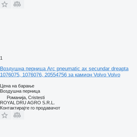
1
Воздушна перница Arc pneumatic ax secundar dreapta
1076075, 1076076, 20554756 за камион Volvo Volvo
Цена на барање
Воздушна перница
Романија, Cristesti
ROYAL DRU AGRO S.R.L.
Контактирајте го продавачот