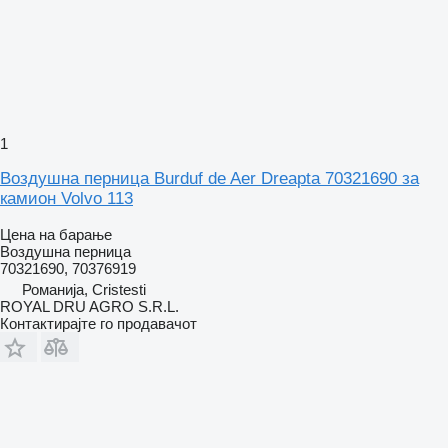
1
Воздушна перница Burduf de Aer Dreapta 70321690 за
камион Volvo 113
Цена на барање
Воздушна перница
70321690, 70376919
Романија, Cristesti
ROYAL DRU AGRO S.R.L.
Контактирајте го продавачот