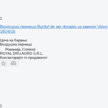
1
Воздушна перница Burduf de aer dreapta за камион Volvo
16Q4/16
Цена на барање
Воздушна перница
Романија, Cristesti
ROYAL DRU AGRO S.R.L.
Контактирајте го продавачот
1