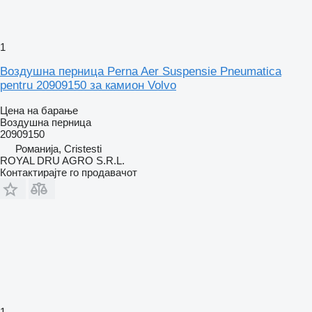
1
Воздушна перница Perna Aer Suspensie Pneumatica
pentru 20909150 за камион Volvo
Цена на барање
Воздушна перница
20909150
Романија, Cristesti
ROYAL DRU AGRO S.R.L.
Контактирајте го продавачот
1