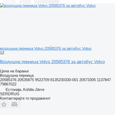
воздушна перница Volvo 20585376 за автобус Volvo
12
Воздушна перница Volvo 20585376 за автобус Volvo
Цена на барање
Воздушна перница
20585376 20535875 9522709 8135230330-001 20573305 1137847
79867022
Естонија, Kohtla-Järve
SERDRUG
Контактирајте го продавачот