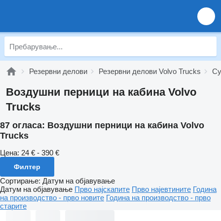
Резервни делови
Резервни делови Volvo Trucks
Су
Воздушни перници на кабина Volvo
Trucks
87 огласа:
Воздушни перници на кабина Volvo
Trucks
Цена:
24 € - 390 €
Филтер
Сортирање
:
Датум на објавување
Датум на објавување
Прво најскапите
Прво најевтините
Година
на производство - прво новите
Година на производство - прво
старите