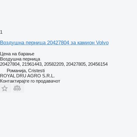
1
Воздушна перница 20427804 за камион Volvo
Цена на барање
Воздушна перница
20427804, 21961443, 20582209, 20427805, 20456154
Романија, Cristesti
ROYAL DRU AGRO S.R.L.
Контактирајте го продавачот