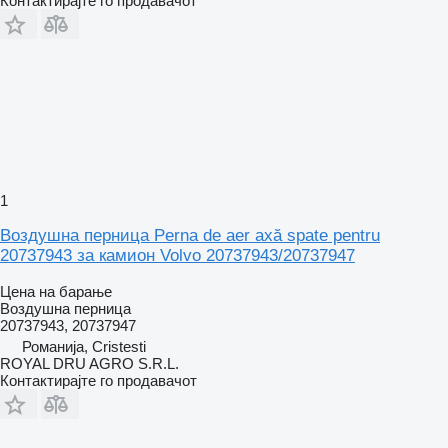
Контактирајте го продавачот
1
Воздушна перница Perna de aer axă spate pentru
20737943 за камион Volvo 20737943/20737947
Цена на барање
Воздушна перница
20737943, 20737947
Романија, Cristesti
ROYAL DRU AGRO S.R.L.
Контактирајте го продавачот