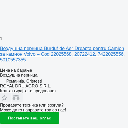
1
Воздушна перница Burduf de Aer Dreapta pentru Camion
за камион Volvo – Cod 22025568, 20722412, 7422025556,
5010557355
Цена на барање
Воздушна перница
Романија, Cristesti
ROYAL DRU AGRO S.R.L.
Контактирајте го продавачот
Продавате техника или возила?
Може да го направите тоа со нас!
Поставете ваш оглас