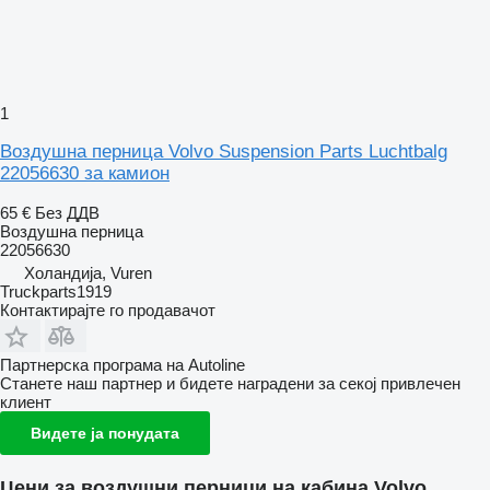
1
Воздушна перница Volvo Suspension Parts Luchtbalg
22056630 за камион
65 €
Без ДДВ
Воздушна перница
22056630
Холандија, Vuren
Truckparts1919
Контактирајте го продавачот
Партнерска програма на Autoline
Станете наш партнер и бидете наградени за секој привлечен
клиент
Видете ја понудата
Цени за воздушни перници на кабина Volvo