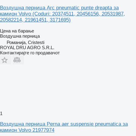
Воздушна перница Arc pneumatic punte dreapta за
камион Volvo (Coduri: 20374511, 20456156, 20531987,
20582214, 21961451, 3171695)
Цена на барање
Воздушна перница
Романија, Cristesti
ROYAL DRU AGRO S.R.L.
Контактирајте го продавачот
1
Воздушна перница Perna aer suspensie pneumatica за
камион Volvo 21977974