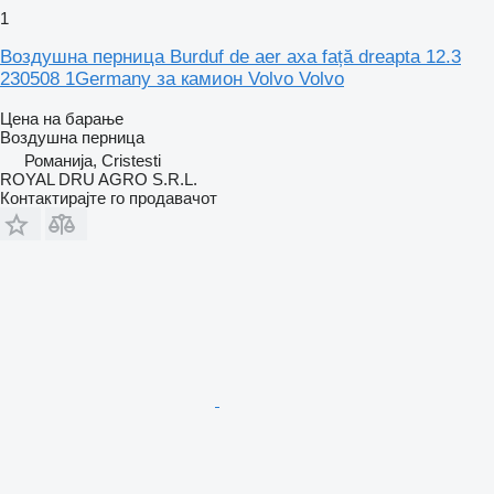
1
Воздушна перница Burduf de aer axa față dreapta 12.3
230508 1Germany за камион Volvo Volvo
Цена на барање
Воздушна перница
Романија, Cristesti
ROYAL DRU AGRO S.R.L.
Контактирајте го продавачот