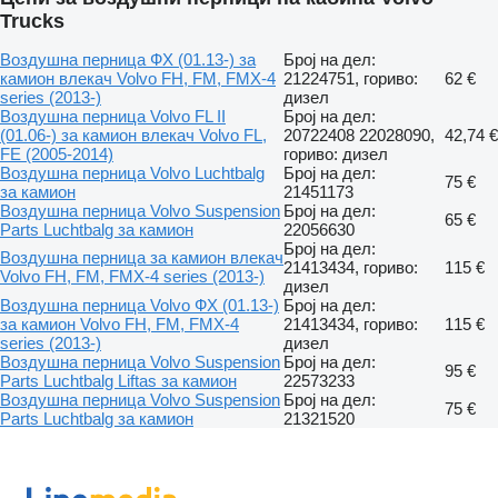
Trucks
Воздушна перница ФХ (01.13-) за
Број на дел:
камион влекач Volvo FH, FM, FMX-4
21224751, гориво:
62 €
series (2013-)
дизел
Воздушна перница Volvo FL II
Број на дел:
(01.06-) за камион влекач Volvo FL,
20722408 22028090,
42,74 €
FE (2005-2014)
гориво: дизел
Воздушна перница Volvo Luchtbalg
Број на дел:
75 €
за камион
21451173
Воздушна перница Volvo Suspension
Број на дел:
65 €
Parts Luchtbalg за камион
22056630
Број на дел:
Воздушна перница за камион влекач
21413434, гориво:
115 €
Volvo FH, FM, FMX-4 series (2013-)
дизел
Воздушна перница Volvo ФХ (01.13-)
Број на дел:
за камион Volvo FH, FM, FMX-4
21413434, гориво:
115 €
series (2013-)
дизел
Воздушна перница Volvo Suspension
Број на дел:
95 €
Parts Luchtbalg Liftas за камион
22573233
Воздушна перница Volvo Suspension
Број на дел:
75 €
Parts Luchtbalg за камион
21321520