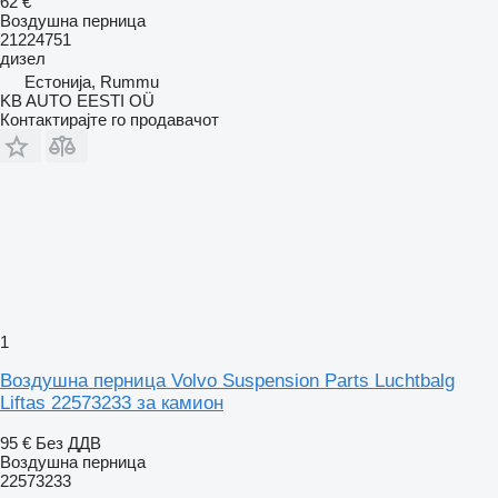
62 €
Воздушна перница
21224751
дизел
Естонија, Rummu
KB AUTO EESTI OÜ
Контактирајте го продавачот
1
Воздушна перница Volvo Suspension Parts Luchtbalg
Liftas 22573233 за камион
95 €
Без ДДВ
Воздушна перница
22573233