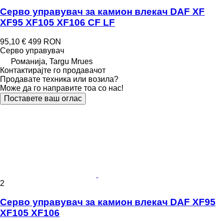
Серво управувач за камион влекач DAF XF
XF95 XF105 XF106 CF LF
95,10 €
499 RON
Серво управувач
Романија, Targu Mrues
Контактирајте го продавачот
Продавате техника или возила?
Може да го направите тоа со нас!
Поставете ваш оглас
2
Серво управувач за камион влекач DAF XF95
XF105 XF106