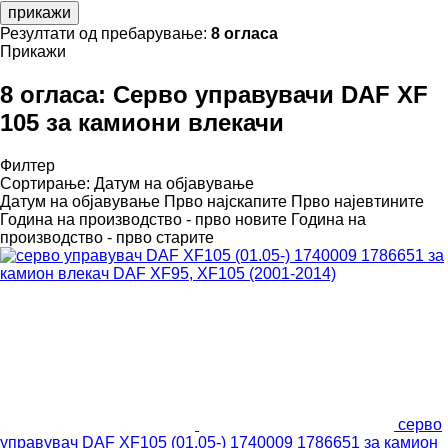
прикажи
Резултати од пребарување:
8 огласа
Прикажи
8 огласа:
Серво управувачи DAF XF
105 за камиони влекачи
Филтер
Сортирање
:
Датум на објавување
Датум на објавување
Прво најскапите
Прво најевтините
Година на производство - прво новите
Година на
производство - прво старите
серво
управувач DAF XF105 (01.05-) 1740009 1786651 за камион