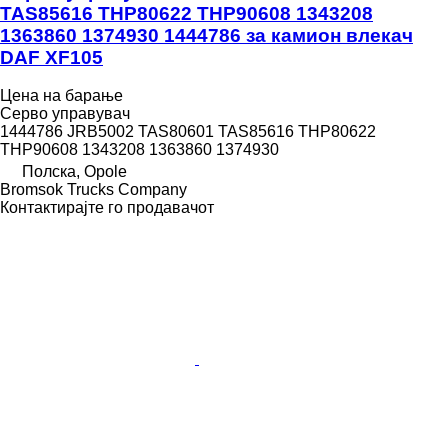
TAS85616 THP80622 THP90608 1343208
1363860 1374930 1444786 за камион влекач
DAF XF105
Цена на барање
Серво управувач
1444786 JRB5002 TAS80601 TAS85616 THP80622
THP90608 1343208 1363860 1374930
Полска, Opole
Bromsok Trucks Company
Контактирајте го продавачот