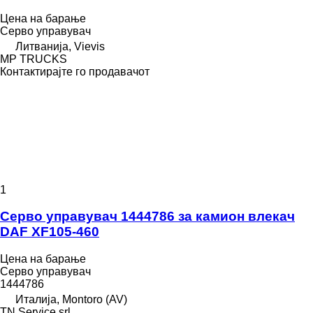
Цена на барање
Серво управувач
Литванија, Vievis
MP TRUCKS
Контактирајте го продавачот
1
Серво управувач 1444786 за камион влекач
DAF XF105-460
Цена на барање
Серво управувач
1444786
Италија, Montoro (AV)
TN Service srl