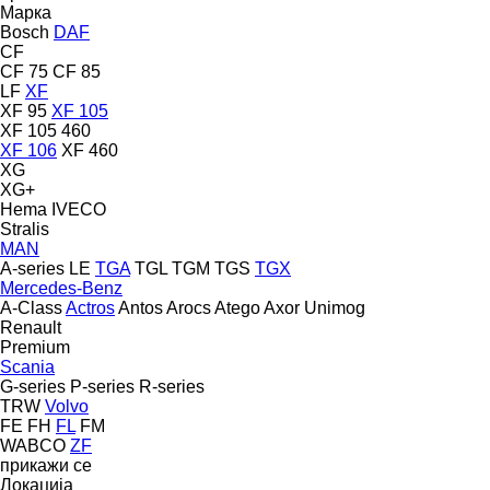
Марка
Bosch
DAF
CF
CF 75
CF 85
LF
XF
XF 95
XF 105
XF 105 460
XF 106
XF 460
XG
XG+
Hema
IVECO
Stralis
MAN
A-series
LE
TGA
TGL
TGM
TGS
TGX
Mercedes-Benz
A-Class
Actros
Antos
Arocs
Atego
Axor
Unimog
Renault
Premium
Scania
G-series
P-series
R-series
TRW
Volvo
FE
FH
FL
FM
WABCO
ZF
прикажи се
Локација