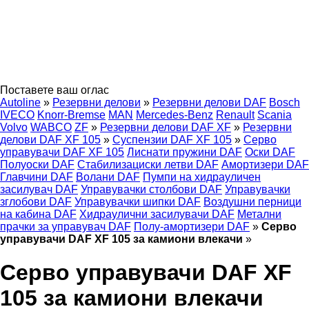
Поставете ваш оглас
Autoline
»
Резервни делови
»
Резервни делови DAF
Bosch
IVECO
Knorr-Bremse
MAN
Mercedes-Benz
Renault
Scania
Volvo
WABCO
ZF
»
Резервни делови DAF XF
»
Резервни
делови DAF XF 105
»
Суспензии DAF XF 105
»
Серво
управувачи DAF XF 105
Лиснати пружини DAF
Оски DAF
Полуоски DAF
Стабилизациски летви DAF
Амортизери DAF
Главчини DAF
Волани DAF
Пумпи на хидрауличен
засилувач DAF
Управувачки столбови DAF
Управувачки
зглобови DAF
Управувачки шипки DAF
Воздушни перници
на кабина DAF
Хидраулични засилувачи DAF
Метални
прачки за управувач DAF
Полу-амортизери DAF
»
Серво
управувачи DAF XF 105 за камиони влекачи
»
Серво управувачи DAF XF
105 за камиони влекачи