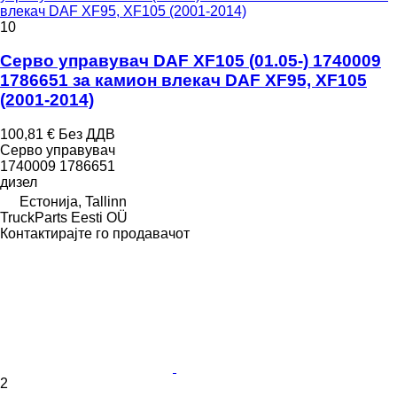
влекач DAF XF95, XF105 (2001-2014)
10
Серво управувач DAF XF105 (01.05-) 1740009
1786651 за камион влекач DAF XF95, XF105
(2001-2014)
100,81 €
Без ДДВ
Серво управувач
1740009 1786651
дизел
Естонија, Tallinn
TruckParts Eesti OÜ
Контактирајте го продавачот
2