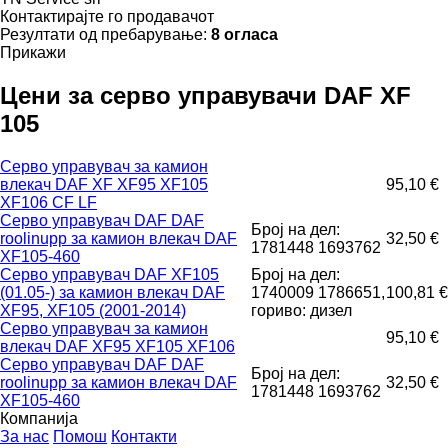
Контактирајте го продавачот
Резултати од пребарување:
8 огласа
Прикажи
Цени за серво управувачи DAF XF
105
Серво управувач за камион
влекач DAF XF XF95 XF105
95,10 €
XF106 CF LF
Серво управувач DAF DAF
Број на дел:
roolinupp за камион влекач DAF
32,50 €
1781448 1693762
XF105-460
Серво управувач DAF XF105
Број на дел:
(01.05-) за камион влекач DAF
1740009 1786651,
100,81 €
XF95, XF105 (2001-2014)
гориво: дизел
Серво управувач за камион
95,10 €
влекач DAF XF95 XF105 XF106
Серво управувач DAF DAF
Број на дел:
roolinupp за камион влекач DAF
32,50 €
1781448 1693762
XF105-460
Компанија
За нас
Помош
Контакти