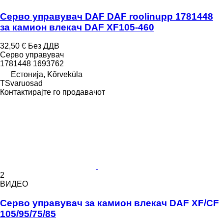
Серво управувач DAF DAF roolinupp 1781448
за камион влекач DAF XF105-460
32,50 €
Без ДДВ
Серво управувач
1781448 1693762
Естонија, Kõrveküla
TSvaruosad
Контактирајте го продавачот
2
ВИДЕО
Серво управувач за камион влекач DAF XF/CF
105/95/75/85