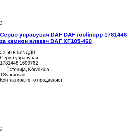
3
Серво управувач DAF DAF roolinupp 1781448
за камион влекач DAF XF105-460
32,50 €
Без ДДВ
Серво управувач
1781448 1693762
Естонија, Kõrveküla
TSvaruosad
Контактирајте го продавачот
2