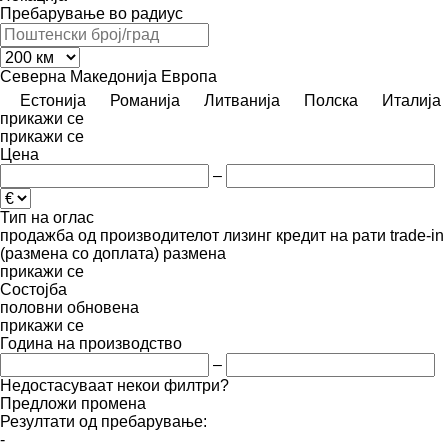
Пребарување во радиус
Северна Македонија
Европа
Естонија
Романија
Литванија
Полска
Италија
прикажи се
прикажи се
Цена
–
Тип на оглас
продажба
од производителот
лизинг
кредит
на рати
trade-in
(размена со доплата)
размена
прикажи се
Состојба
половни
обновена
прикажи се
Година на производство
–
Недостасуваат некои филтри?
Предложи промена
Резултати од пребарување:
-