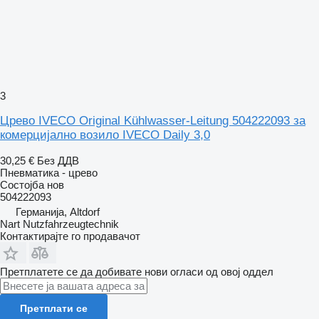
3
Црево IVECO Original Kühlwasser-Leitung 504222093 за
комерцијално возило IVECO Daily 3,0
30,25 €
Без ДДВ
Пневматика - црево
Состојба
нов
504222093
Германија, Altdorf
Nart Nutzfahrzeugtechnik
Контактирајте го продавачот
Претплатете се да добивате нови огласи од овој оддел
Претплати се