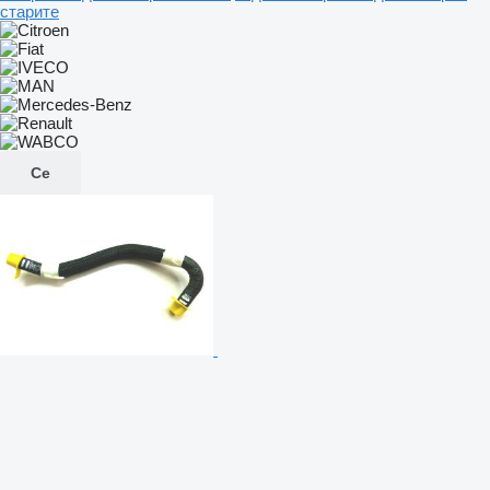
старите
Се