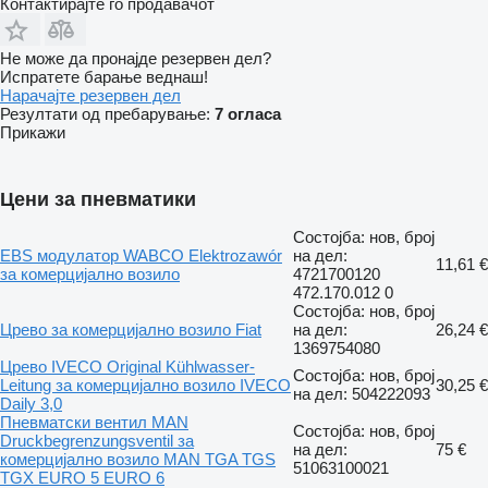
Контактирајте го продавачот
Не може да пронајде резервен дел?
Испратете барање веднаш!
Нарачајте резервен дел
Резултати од пребарување:
7 огласа
Прикажи
Цени за пневматики
Состојба: нов, број
EBS модулатор WABCO Elektrozawór
на дел:
11,61 €
за комерцијално возило
4721700120
472.170.012 0
Состојба: нов, број
Црево за комерцијално возило Fiat
на дел:
26,24 €
1369754080
Црево IVECO Original Kühlwasser-
Состојба: нов, број
Leitung за комерцијално возило IVECO
30,25 €
на дел: 504222093
Daily 3,0
Пневматски вентил MAN
Состојба: нов, број
Druckbegrenzungsventil за
на дел:
75 €
комерцијално возило MAN TGA TGS
51063100021
TGX EURO 5 EURO 6