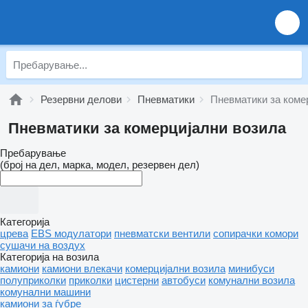
Резервни делови
Пневматики
Пневматики за коме
Пневматики за комерцијални возила
Пребарување
(број на дел, марка, модел, резервен дел)
Категорија
црева
EBS модулатори
пневматски вентили
сопирачки комори
сушачи на воздух
Категорија на возила
камиони
камиони влекачи
комерцијални возила
минибуси
полуприколки
приколки
цистерни
автобуси
комунални возила
комунални машини
камиони за ѓубре