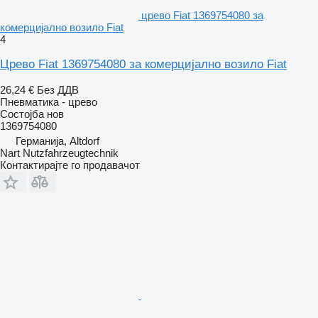
црево Fiat 1369754080 за
комерцијално возило Fiat
4
Црево Fiat 1369754080 за комерцијално возило Fiat
26,24 €
Без ДДВ
Пневматика - црево
Состојба
нов
1369754080
Германија, Altdorf
Nart Nutzfahrzeugtechnik
Контактирајте го продавачот