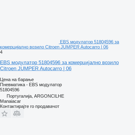
EBS модулатор 51804596 за
комерцијално возило Citroen JUMPER Autocarro | 06
4
EBS модулатор 51804596 за комерцијално возило
Citroen JUMPER Autocarro | 06
Цена на барање
Пневматика - EBS модулатор
51804596
Португалија, ARGONCILHE
Manaiacar
Контактирајте го продавачот