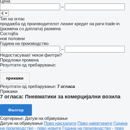
Цена
–
Тип на оглас
продажба
од производителот
лизинг
кредит
на рати
trade-in
(размена со доплата)
размена
Состојба
нов
половни
Година на производство
–
Недостасуваат некои филтри?
Предложи промена
Резултати од пребарување:
-
прикажи
Резултати од пребарување:
7 огласа
Прикажи
7 огласа:
Пневматики за комерцијални возила
Филтер
Сортирање
:
Датум на објавување
Датум на објавување
Прво најскапите
Прво најевтините
Година
на производство - прво новите
Година на производство - прво