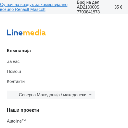
Број на дел:
Сушач на воздух за комерцијално
AD213000S
35 €
возило Renault Mascott
7700841978
Компанија
За нас
Помош
Контакти
Северна Македонија / македонски
Наши проекти
Autoline™