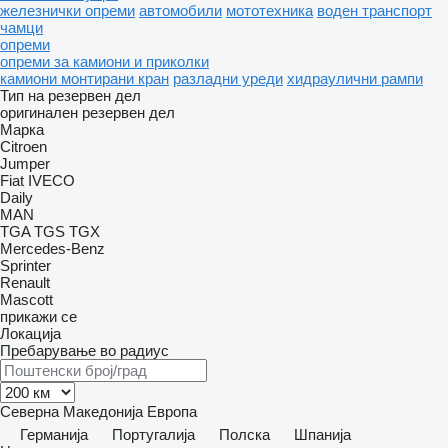
железнички опреми
автомобили
мототехника
воден транспорт
чамци
опреми
опреми за камиони и приколки
камиони монтирани кран
разладни уреди
хидраулични рампи
Тип на резервен дел
оригинален резервен дел
Марка
Citroen
Jumper
Fiat
IVECO
Daily
MAN
TGA
TGS
TGX
Mercedes-Benz
Sprinter
Renault
Mascott
прикажи се
Локација
Пребарување во радиус
Северна Македонија
Европа
Германија
Португалија
Полска
Шпанија