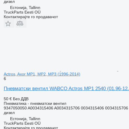
дизел
Естонија, Tallinn
TruckParts Eesti OÜ
Контактирајте го продавачот
Actros, Axor MP1, MP2, MP3 (1996-2014)
6
Пневматски вентил WABCO Actros MP1 2540 (01.96-12.0
50 €
Без ДДВ
Пневматика - пневматски вентил
9347050050 A0034315406 A0034315706 0034315406 0034315706
дизел
Естонија, Tallinn
TruckParts Eesti OÜ
Контактирајте го продавачот