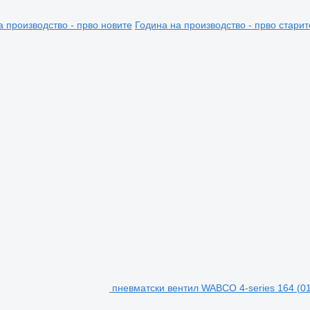
а производство - прво новите
Година на производство - прво старит
пневматски вентил WABCO 4-series 164 (01.