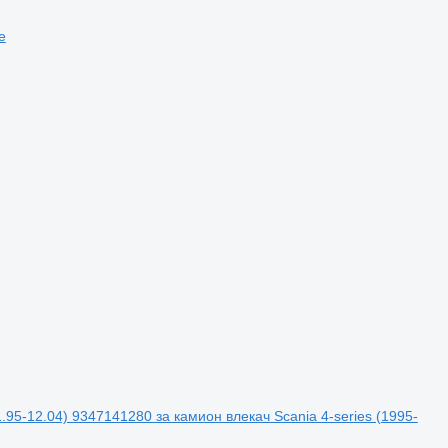
е
95-12.04) 9347141280 за камион влекач Scania 4-series (1995-