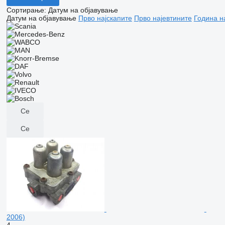
Сортирање
:
Датум на објавување
Датум на објавување
Прво најскапите
Прво најевтините
Година н
Се
Се
2006)
4