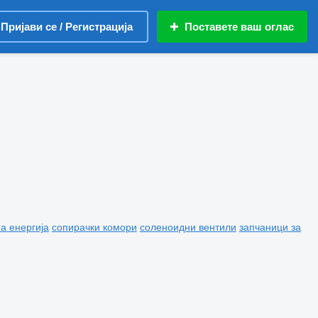
Пријави се / Регистрација
Поставете ваш оглас
а енергија
сопирачки комори
соленоидни вентили
запчаници за