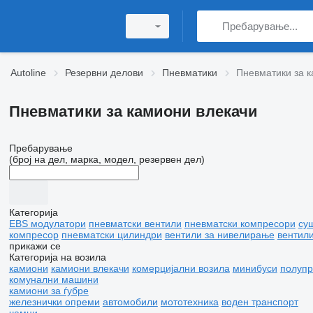
Autoline
Резервни делови
Пневматики
Пневматики за 
Пневматики за камиони влекачи
Пребарување
(број на дел, марка, модел, резервен дел)
Категорија
EBS модулатори
пневматски вентили
пневматски компресори
су
компресор
пневматски цилиндри
вентили за нивелирање
вентили
прикажи се
Категорија на возила
камиони
камиони влекачи
комерцијални возила
минибуси
полупр
комунални машини
камиони за ѓубре
железнички опреми
автомобили
мототехника
воден транспорт