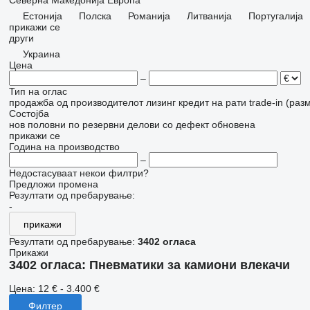
Северна Македонија
Европа
Естонија
Полска
Романија
Литванија
Португалија
прикажи се
други
Украина
Цена
–
Тип на оглас
продажба
од производителот
лизинг
кредит
на рати
trade-in (раз
Состојба
нов
половни
по резервни делови
со дефект
обновена
прикажи се
Година на производство
–
Недостасуваат некои филтри?
Предложи промена
Резултати од пребарување:
-
прикажи
Резултати од пребарување:
3402 огласа
Прикажи
3402 огласа:
Пневматики за камиони влекачи
Цена:
12 € - 3.400 €
Филтер