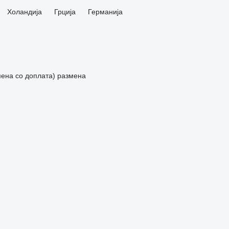
Холандија
Грција
Германија
мена со доплата)
размена