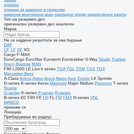
чамци
опреми
опреми за камиони и приколки
камиони монтирани кран
разладни уреди
хидраулични рампи
Тип на резервен дел
оригинален резервен дел
аналоген
Марка
Не се најдени резултати за ова барање
DAF
CF
LF
XF
XG
Cargo
F-MAX
EuroCargo
EuroStar
Eurotech
Eurotrakker
S-Way
Stralis
Trakker
Knorr-Bremse
MAN
F90
L2000
LE
Lion's series
TGA
TGL
TGM
TGS
TGX
Mercedes-Benz
A-Class
Actros
Antos
Arocs
Atego
Axor
Econic
LK
Sprinter
D-series
K-series
Kerax
Magnum
Major
Midlum
Premium
T-series
Scania
G-series
K-series
P-series
R-series
B-series
EC
F89
FE
FH
FL
FM
FMX
N-series
VNL
WABCO
прикажи се
Локација
Пребарување во радиус