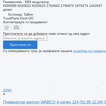
Пневматика - EBS модулатор
K000089 K020622 K020623 1754942 1790879 1879274 1442937
дизел
Естонија, Tallinn
TruckParts Eesti OÜ
Контактирајте го продавачот
Претплатете се да добивате нови огласи од овој оддел
Претплати се
Со кликнувањето тука, ја прифаќате нашата
политика на приватн
2006)
4
Пневматски вентил WABCO 4-series 114 (01.95-12.04) 9