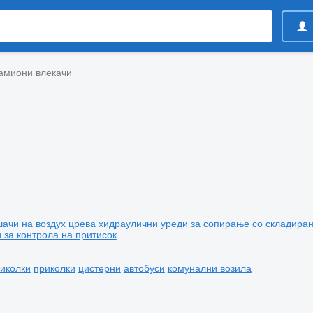
камиони влекачи
шачи на воздух
црева
хидраулични уреди за сопирање со складиран
 за контрола на притисок
иколки
приколки
цистерни
автобуси
комунални возила