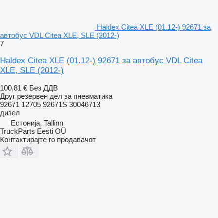
Haldex Citea XLE (01.12-) 92671 за
автобус VDL Citea XLE, SLE (2012-)
7
Haldex Citea XLE (01.12-) 92671 за автобус VDL Citea
XLE, SLE (2012-)
100,81 €
Без ДДВ
Друг резервен дел за пневматика
92671 12705 92671S 30046713
дизел
Естонија, Tallinn
TruckParts Eesti OÜ
Контактирајте го продавачот