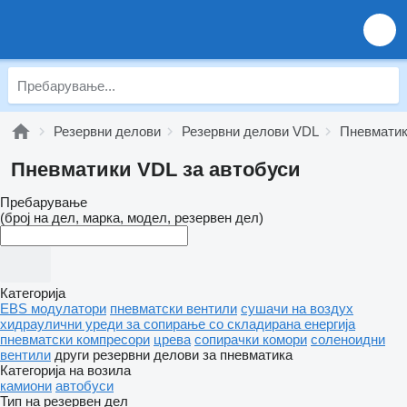
Резервни делови
Резервни делови VDL
Пневмати
Пневматики VDL за автобуси
Пребарување
(број на дел, марка, модел, резервен дел)
Категорија
EBS модулатори
пневматски вентили
сушачи на воздух
хидраулични уреди за сопирање со складирана енергија
пневматски компресори
црева
сопирачки комори
соленоидни
вентили
други резервни делови за пневматика
Категорија на возила
камиони
автобуси
Тип на резервен дел