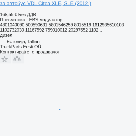
за автобус VDL Citea XLE, SLE (2012-)
168,55 €
Без ДДВ
Пневматика - EBS модулатор
4801040090 500590631 5801546259 8015519 1612935610103
1102732030 11167592 759010012 20297652 1102...
дизел
Естонија, Tallinn
TruckParts Eesti OÜ
Контактирајте го продавачот