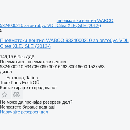
пневматски вентил WABCO
9324000210 за автобус VDL Citea XLE, SLE (2012-)
5
Пневматски вентил WABCO 9324000210 за автобус VDL
Citea XLE, SLE (2012-)
149,19 €
Без ДДВ
Пневматика - пневматски вентил
9324000210 9347050090 30016463 30016600 1527583
дизел
Естонија, Tallinn
TruckParts Eesti OÜ
Контактирајте го продавачот
Не може да пронајде резервен дел?
Испратете барање веднаш!
Нарачајте резервен дел