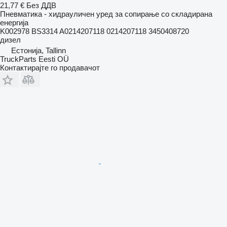
21,77 €
Без ДДВ
Пневматика - хидрауличен уред за сопирање со складирана
енергија
K002978 BS3314 A0214207118 0214207118 3450408720
дизел
Естонија, Tallinn
TruckParts Eesti OÜ
Контактирајте го продавачот