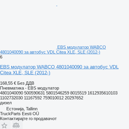
EBS модулатор WABCO
4801040090 за автобус VDL Citea XLE, SLE (2012-)
6
EBS модулатор WABCO 4801040090 за автобус VDL
Citea XLE, SLE (2012-)
168,55 €
Без ДДВ
Пневматика - EBS модулатор
4801040090 500590631 5801546259 8015519 1612935610103
1102732030 11167592 759010012 20297652
дизел
Естонија, Tallinn
TruckParts Eesti OÜ
Контактирајте го продавачот