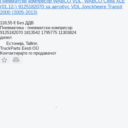
Пневматски компресор WABCO VDL, WABCO Citea XLE
(01.12-) 9125182070 за автобус VDL Jonckheere Transit
2000 (2005-2013)
118,55 €
Без ДДВ
Пневматика - пневматски компресор
9125182070 1813542 1795775 11303824
дизел
Естонија, Tallinn
TruckParts Eesti OÜ
Контактирајте го продавачот