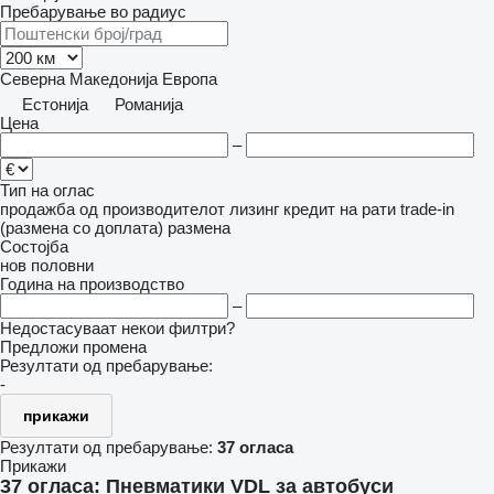
Пребарување во радиус
Северна Македонија
Европа
Естонија
Романија
Цена
–
Тип на оглас
продажба
од производителот
лизинг
кредит
на рати
trade-in
(размена со доплата)
размена
Состојба
нов
половни
Година на производство
–
Недостасуваат некои филтри?
Предложи промена
Резултати од пребарување:
-
прикажи
Резултати од пребарување:
37 огласа
Прикажи
37 огласа:
Пневматики VDL за автобуси