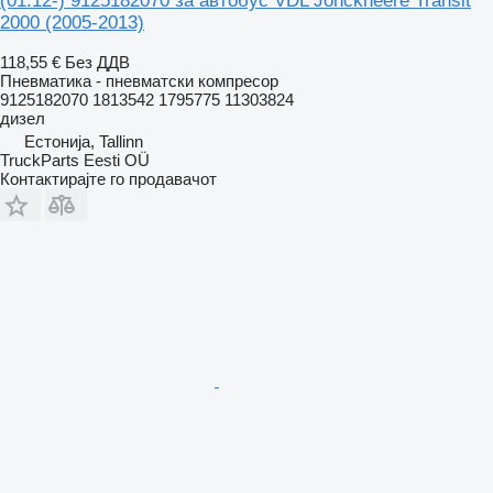
(01.12-) 9125182070 за автобус VDL Jonckheere Transit
2000 (2005-2013)
118,55 €
Без ДДВ
Пневматика - пневматски компресор
9125182070 1813542 1795775 11303824
дизел
Естонија, Tallinn
TruckParts Eesti OÜ
Контактирајте го продавачот