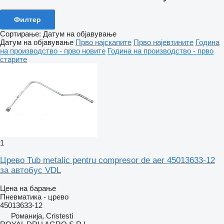
Филтер
Сортирање
:
Датум на објавување
Датум на објавување
Прво најскапите
Прво најевтините
Година
на производство - прво новите
Година на производство - прво
старите
1
Црево Tub metalic pentru compresor de aer 45013633-12
за автобус VDL
Цена на барање
Пневматика - црево
45013633-12
Романија, Cristesti