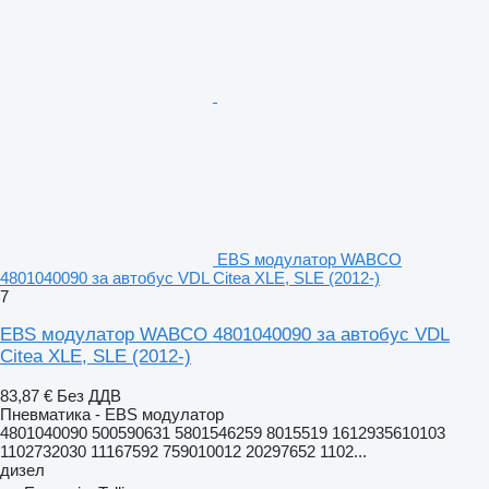
EBS модулатор WABCO
4801040090 за автобус VDL Citea XLE, SLE (2012-)
7
EBS модулатор WABCO 4801040090 за автобус VDL
Citea XLE, SLE (2012-)
83,87 €
Без ДДВ
Пневматика - EBS модулатор
4801040090 500590631 5801546259 8015519 1612935610103
1102732030 11167592 759010012 20297652 1102...
дизел