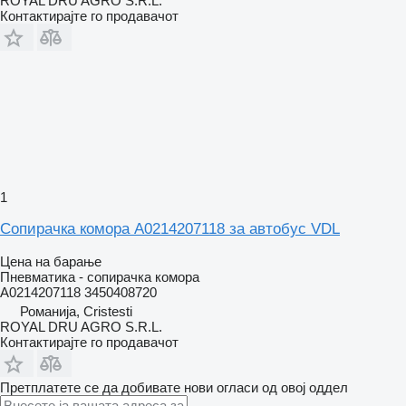
ROYAL DRU AGRO S.R.L.
Контактирајте го продавачот
1
Сопирачка комора A0214207118 за автобус VDL
Цена на барање
Пневматика - сопирачка комора
A0214207118 3450408720
Романија, Cristesti
ROYAL DRU AGRO S.R.L.
Контактирајте го продавачот
Претплатете се да добивате нови огласи од овој оддел