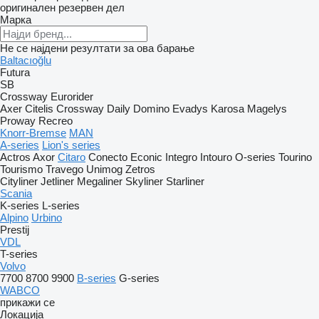
оригинален резервен дел
Марка
Не се најдени резултати за ова барање
Baltacıoğlu
Futura
SB
Crossway
Eurorider
Axer
Citelis
Crossway
Daily
Domino
Evadys
Karosa
Magelys
Proway
Recreo
Knorr-Bremse
MAN
A-series
Lion's series
Actros
Axor
Citaro
Conecto
Econic
Integro
Intouro
O-series
Tourino
Tourismo
Travego
Unimog
Zetros
Cityliner
Jetliner
Megaliner
Skyliner
Starliner
Scania
K-series
L-series
Alpino
Urbino
Prestij
VDL
T-series
Volvo
7700
8700
9900
B-series
G-series
WABCO
прикажи се
Локација