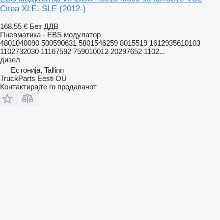
Citea XLE, SLE (2012-)
168,55 €
Без ДДВ
Пневматика - EBS модулатор
4801040090 500590631 5801546259 8015519 1612935610103
1102732030 11167592 759010012 20297652 1102...
дизел
Естонија, Tallinn
TruckParts Eesti OÜ
Контактирајте го продавачот