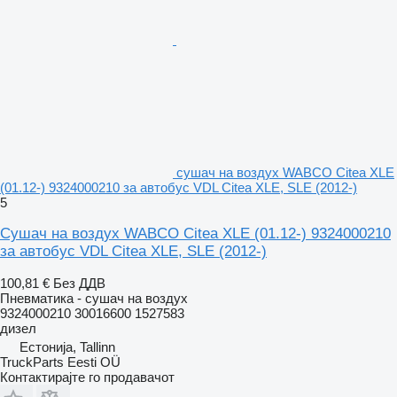
сушач на воздух WABCO Citea XLE
(01.12-) 9324000210 за автобус VDL Citea XLE, SLE (2012-)
5
Сушач на воздух WABCO Citea XLE (01.12-) 9324000210
за автобус VDL Citea XLE, SLE (2012-)
100,81 €
Без ДДВ
Пневматика - сушач на воздух
9324000210 30016600 1527583
дизел
Естонија, Tallinn
TruckParts Eesti OÜ
Контактирајте го продавачот