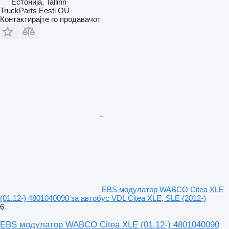
Естонија, Tallinn
TruckParts Eesti OÜ
Контактирајте го продавачот
EBS модулатор WABCO Citea XLE
(01.12-) 4801040090 за автобус VDL Citea XLE, SLE (2012-)
6
EBS модулатор WABCO Citea XLE (01.12-) 4801040090