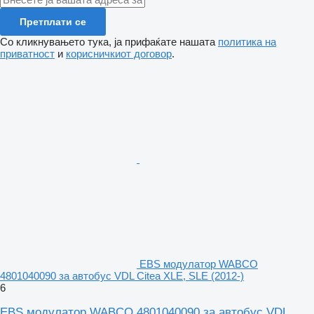
Претплати се
Со кликнувањето тука, ја прифаќате нашата
политика на
приватност
и
корисничкиот договор
.
EBS модулатор WABCO
4801040090 за автобус VDL Citea XLE, SLE (2012-)
6
EBS модулатор WABCO 4801040090 за автобус VDL