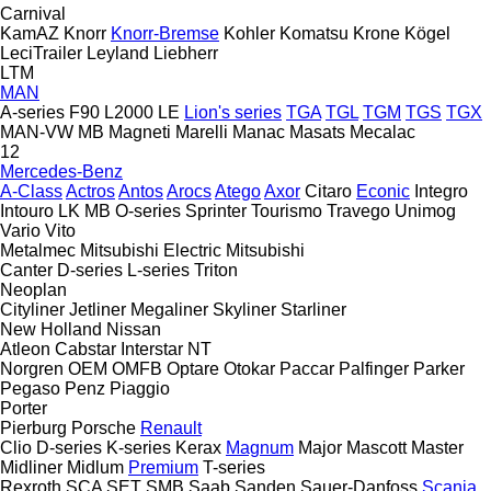
Carnival
KamAZ
Knorr
Knorr-Bremse
Kohler
Komatsu
Krone
Kögel
LeciTrailer
Leyland
Liebherr
LTM
MAN
A-series
F90
L2000
LE
Lion's series
TGA
TGL
TGM
TGS
TGX
MAN-VW
MB
Magneti Marelli
Manac
Masats
Mecalac
12
Mercedes-Benz
A-Class
Actros
Antos
Arocs
Atego
Axor
Citaro
Econic
Integro
Intouro
LK
MB
O-series
Sprinter
Tourismo
Travego
Unimog
Vario
Vito
Metalmec
Mitsubishi Electric
Mitsubishi
Canter
D-series
L-series
Triton
Neoplan
Cityliner
Jetliner
Megaliner
Skyliner
Starliner
New Holland
Nissan
Atleon
Cabstar
Interstar
NT
Norgren
OEM
OMFB
Optare
Otokar
Paccar
Palfinger
Parker
Pegaso
Penz
Piaggio
Porter
Pierburg
Porsche
Renault
Clio
D-series
K-series
Kerax
Magnum
Major
Mascott
Master
Midliner
Midlum
Premium
T-series
Rexroth
SCA
SET
SMB
Saab
Sanden
Sauer-Danfoss
Scania