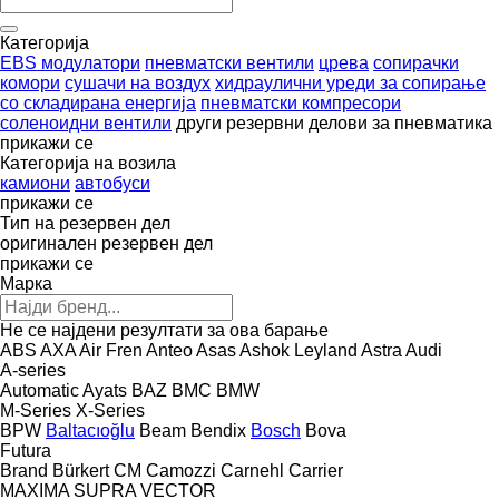
Категорија
EBS модулатори
пневматски вентили
црева
сопирачки
комори
сушачи на воздух
хидраулични уреди за сопирање
со складирана енергија
пневматски компресори
соленоидни вентили
други резервни делови за пневматика
прикажи се
Категорија на возила
камиони
автобуси
прикажи се
Тип на резервен дел
оригинален резервен дел
прикажи се
Марка
Не се најдени резултати за ова барање
ABS
AXA
Air Fren
Anteo
Asas
Ashok Leyland
Astra
Audi
A-series
Automatic
Ayats
BAZ
BMC
BMW
M-Series
X-Series
BPW
Baltacıoğlu
Beam
Bendix
Bosch
Bova
Futura
Brand
Bürkert
CM
Camozzi
Carnehl
Carrier
MAXIMA
SUPRA
VECTOR