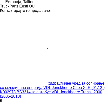
Естонија, Tallinn
TruckParts Eesti OÜ
Контактирајте го продавачот
хидрауличен уред за сопирање
со складирана енергија VDL Jonckheere Citea XLE (01.12-)
K002978 BS3314 за автобус VDL Jonckheere Transit 2000
(2005-2013)
6