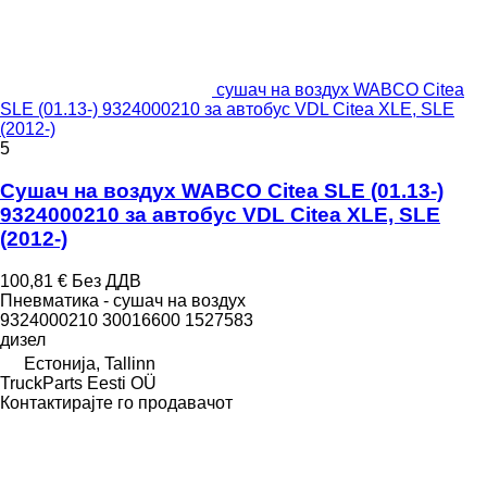
сушач на воздух WABCO Citea
SLE (01.13-) 9324000210 за автобус VDL Citea XLE, SLE
(2012-)
5
Сушач на воздух WABCO Citea SLE (01.13-)
9324000210 за автобус VDL Citea XLE, SLE
(2012-)
100,81 €
Без ДДВ
Пневматика - сушач на воздух
9324000210 30016600 1527583
дизел
Естонија, Tallinn
TruckParts Eesti OÜ
Контактирајте го продавачот