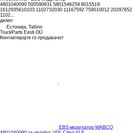
4801040090 500590631 5801546259 8015519
1612935610103 1102732030 11167592 759010012 20297652
1102...
дизел
Естонија, Tallinn
TruckParts Eesti OÜ
Контактирајте го продавачот
EBS модулатор WABCO
4801040090 за автобус VDL Citea SLE