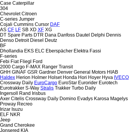
Case
Caterpillar
304
Chevrolet
Citroen
C-series
Jumper
Cojali
Cummins
Cursor
DAF
AS
CF
LF
SB
XD
XF
XG
DT Spare Parts
DTR
Dana
Danfoss
Dautel
Delphi
Dennis
Denso
Detroit Diesel
Deutz
BF
Dhollandia
EKS
ELC
Eberspächer
Elektra
Fassi
F-series
Febi
Fiat
Fliegl
Ford
2000
Cargo
F-MAX
Ranger
Transit
GHH
GINAF
GSR
Gardner Denver
General Motors
HIAB
Haldex
Herion
Holmer
Holset
Honda
Hori
Hoyer
Hyva
IVECO
Crossway
Daily
EuroCargo
EuroStar
Eurorider
Eurotech
Eurotrakker
S-Way
Stralis
Trakker
Turbo Daily
Ingersoll Rand
Irisbus
Axer
Citelis
Crossway
Daily
Domino
Evadys
Karosa
Magelys
Proway
Recreo
Irizar
Isuzu
ELF
NKR
Jeep
Grand Cherokee
Jonsered
KIA