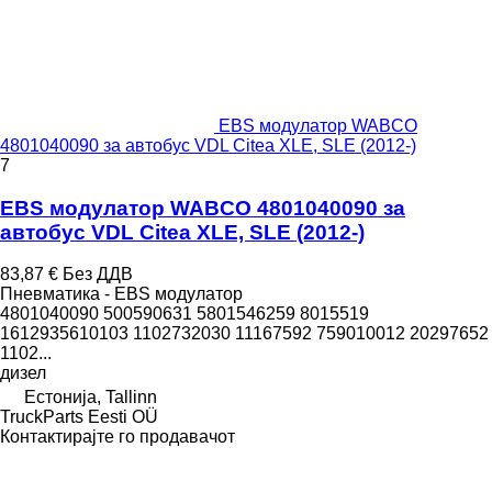
EBS модулатор WABCO
4801040090 за автобус VDL Citea XLE, SLE (2012-)
7
EBS модулатор WABCO 4801040090 за
автобус VDL Citea XLE, SLE (2012-)
83,87 €
Без ДДВ
Пневматика - EBS модулатор
4801040090 500590631 5801546259 8015519
1612935610103 1102732030 11167592 759010012 20297652
1102...
дизел
Естонија, Tallinn
TruckParts Eesti OÜ
Контактирајте го продавачот