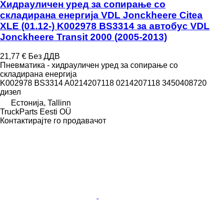
Хидрауличен уред за сопирање со
складирана енергија VDL Jonckheere Citea
XLE (01.12-) K002978 BS3314 за автобус VDL
Jonckheere Transit 2000 (2005-2013)
21,77 €
Без ДДВ
Пневматика - хидрауличен уред за сопирање со
складирана енергија
K002978 BS3314 A0214207118 0214207118 3450408720
дизел
Естонија, Tallinn
TruckParts Eesti OÜ
Контактирајте го продавачот