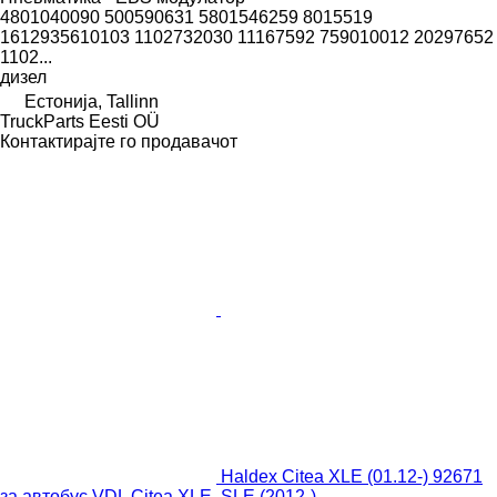
4801040090 500590631 5801546259 8015519
1612935610103 1102732030 11167592 759010012 20297652
1102...
дизел
Естонија, Tallinn
TruckParts Eesti OÜ
Контактирајте го продавачот
Haldex Citea XLE (01.12-) 92671
за автобус VDL Citea XLE, SLE (2012-)