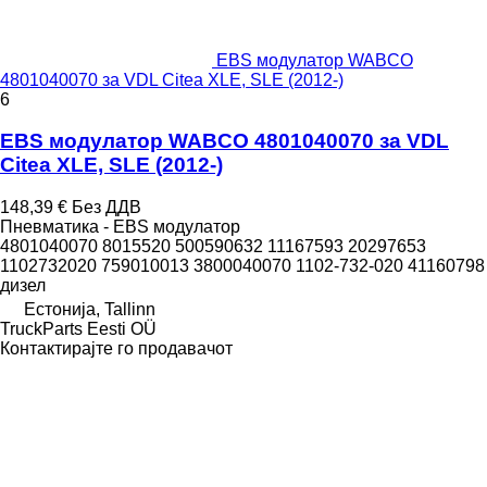
EBS модулатор WABCO
4801040070 за VDL Citea XLE, SLE (2012-)
6
EBS модулатор WABCO 4801040070 за VDL
Citea XLE, SLE (2012-)
148,39 €
Без ДДВ
Пневматика - EBS модулатор
4801040070 8015520 500590632 11167593 20297653
1102732020 759010013 3800040070 1102-732-020 41160798
дизел
Естонија, Tallinn
TruckParts Eesti OÜ
Контактирајте го продавачот