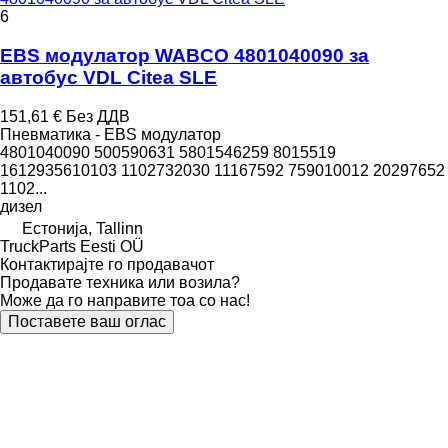
6
EBS модулатор WABCO 4801040090 за
автобус VDL Citea SLE
151,61 €
Без ДДВ
Пневматика - EBS модулатор
4801040090 500590631 5801546259 8015519
1612935610103 1102732030 11167592 759010012 20297652
1102...
дизел
Естонија, Tallinn
TruckParts Eesti OÜ
Контактирајте го продавачот
Продавате техника или возила?
Може да го направите тоа со нас!
Поставете ваш оглас