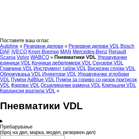
Поставете ваш оглас
Autoline
»
Резервни делови
»
Резервни делови VDL
Bosch
DAF
IVECO
Knorr-Bremse
MAN
Mercedes-Benz
Renault
Scania
Volvo
WABCO
»
Пневматики VDL
Управувачки
единици VDL
Кочници дебеломери VDL
Сензори VDL
Главчини VDL
Инструмент табли VDL
Вискозни спојки VDL
Обложувања VDL
Инјектори VDL
Управувачки зглобови
VDL
Пумпи AdBlue VDL
Пумпи за гориво со низок притисок
VDL
Фарови VDL
Осцилирачки рамена VDL
Клипњачи VDL
Кардански вратила VDL
»
Пневматики VDL
Пребарување
(број на дел, марка, модел, резервен дел)