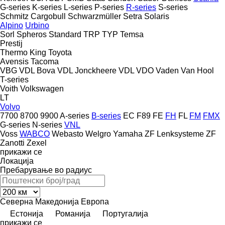
G-series
K-series
L-series
P-series
R-series
S-series
Schmitz Cargobull
Schwarzmüller
Setra
Solaris
Alpino
Urbino
Sorl
Spheros
Standard
TRP
TYP
Temsa
Prestij
Thermo King
Toyota
Avensis
Tacoma
VBG
VDL Bova
VDL Jonckheere
VDL
VDO
Vaden
Van Hool
T-series
Voith
Volkswagen
LT
Volvo
7700
8700
9900
A-series
B-series
EC
F89
FE
FH
FL
FM
FMX
G-series
N-series
VNL
Voss
WABCO
Webasto
Welgro
Yamaha
ZF Lenksysteme
ZF
Zanotti
Zexel
прикажи се
Локација
Пребарување во радиус
Северна Македонија
Европа
Естонија
Романија
Португалија
прикажи се