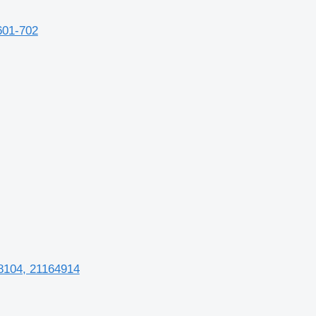
601-702
8104, 21164914