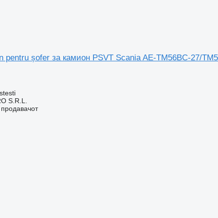
n pentru șofer за камион PSVT Scania AE-TM56BC-27/TM
stesti
O S.R.L.
о продавачот