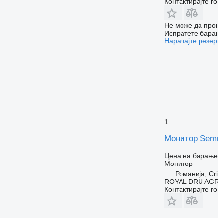
Контактирајте г
Не може да прон
Испратете бара
Нарачајте резер
1
Монитор Semn 
Цена на барање
Монитор
Романија, Cri
ROYAL DRU AGR
Контактирајте г