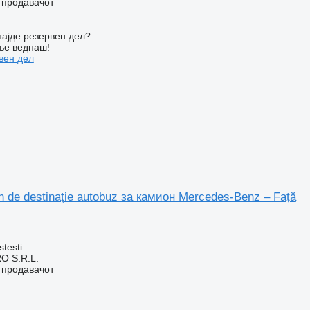
о продавачот
ајде резервен дел?
ње веднаш!
вен дел
de destinație autobuz за камион Mercedes-Benz – Față
stesti
O S.R.L.
о продавачот