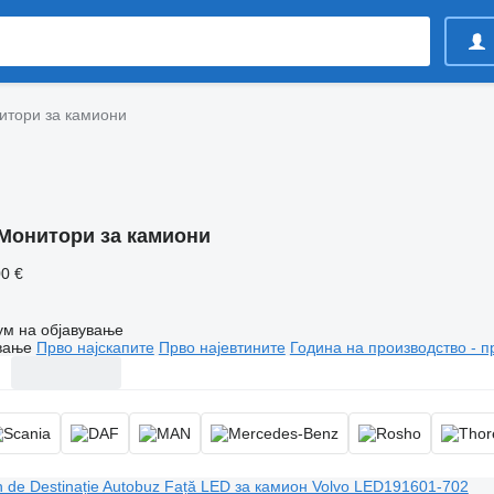
итори за камиони
Монитори за камиони
00 €
ум на објавување
вање
Прво најскапите
Прво најевтините
Година на производство - п