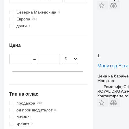
Северна Македонија
Европа
други
Романија
Холандија
Украина
Данска
Цена
Естонија
Полска
1
–
Литванија
Монитор Ecran
Белгија
Финска
Цена на барање
Монитор
прикажи се
Романија, Cri
ROYAL DRU AGR
Тип на оглас
Контактирајте г
продажба
од производителот
лизинг
кредит