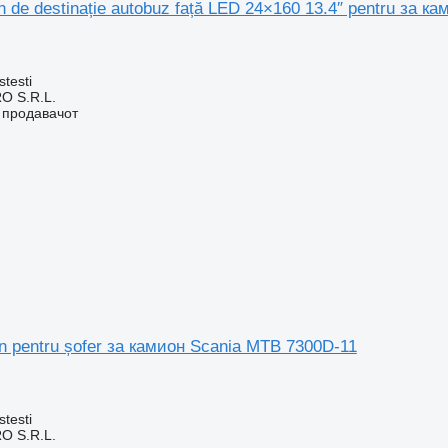
de destinație autobuz față LED 24×160 13.4″ pentru за ка
stesti
O S.R.L.
о продавачот
 pentru șofer за камион Scania MTB 7300D-11
stesti
O S.R.L.