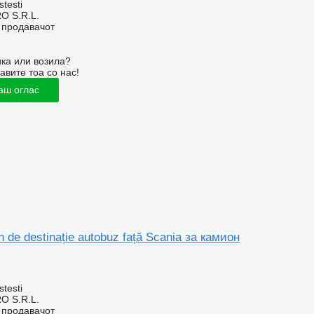
stesti
O S.R.L.
о продавачот
ка или возила?
авите тоа со нас!
аш оглас
de destinație autobuz față Scania за камион
stesti
O S.R.L.
о продавачот