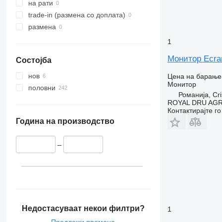
на рати
trade-in (размена со доплата)
размена
1
Монитор Ecra
Состојба
нов
Цена на барање
Монитор
половни
Романија, Cri
ROYAL DRU AGR
Контактирајте г
Година на производство
–
Недостасуваат некои филтри?
1
Предложи промена