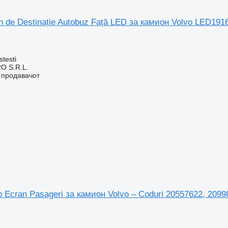
de Destinație Autobuz Față LED за камион Volvo LED191
stesti
O S.R.L.
о продавачот
 Ecran Pasageri за камион Volvo – Coduri 20557622, 2099