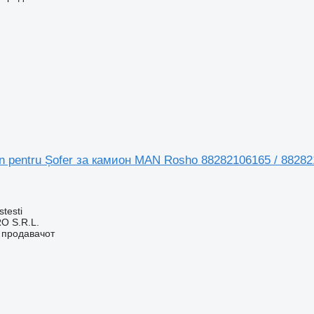
 pentru Șofer за камион MAN Rosho 88282106165 / 88282
stesti
O S.R.L.
о продавачот