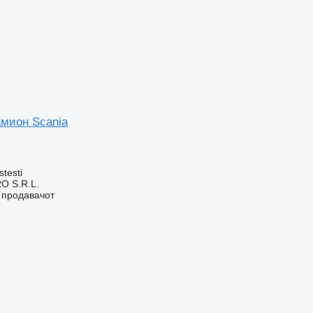
амион Scania
stesti
O S.R.L.
о продавачот