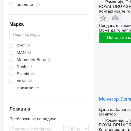
Романија, Cri
аналоген
ROYAL DRU AGR
Контактирајте г
Марка
Продавате техни
Може да го напр
Поставете в
DAF
MAN
CF
S-Way
Mercedes-Benz
XD
A-series
Rosho
XF
TGS
Actros
D-series
Scania
XG
TGX
Atego
T-series
Volvo
Econic
прикажи се
FH
1
FM
Монитор Semn 
FMX
Локација
VNL
Цена на барање
Монитор
Пребарување во радиус
Романија, Cri
ROYAL DRU AGR
Контактирајте г