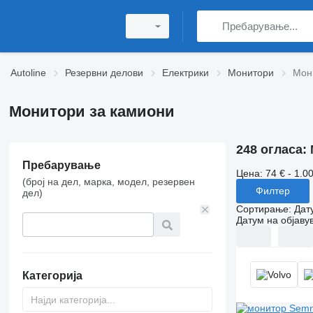
Autoline
Резервни делови
Електрики
Монитори
Мон
Монитори за камиони
248 огласа:
Пребарување
Цена:
74 € - 1.0
(број на дел, марка, модел, резервен
Филтер
дел)
Сортирање
:
Дат
Датум на објаву
Категорија