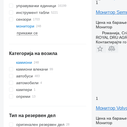
1
управувачки единици
Монитор Semn 
инструмент табли
сензори
Цена на барање
монитори
Монитор
Романија, Cri
прикажи се
ROYAL DRU AGR
Контактирајте г
Категорија на возила
камиони
камиони влекачи
автобуси
автомобили
кампери
опреми
1
опреми за камиони и приколки
Монитор Volvo
камиони монтирани кран
Тип на резервен дел
разладни уреди
Цена на барање
Монитор
оригинален резервен дел