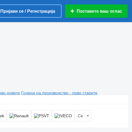
Пријави се / Регистрација
Поставете ваш оглас
рво новите
Година на производство - прво старите
Се